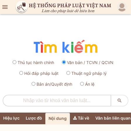

Thủ tục hành chính
Văn bản / TCVN / QCVN
Hỏi đáp pháp luật
Thuật ngữ pháp lý
Bản án/Quyết định
Án lệ

Hiệu lực
Lược đồ
Tải về
Văn bản liên quan
Nội dung