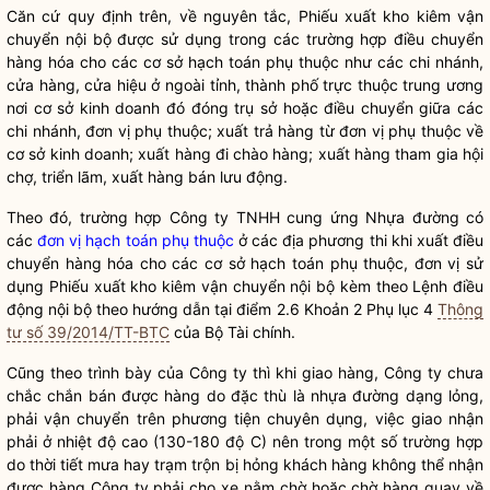
Căn cứ quy định trên, về nguyên tắc, Phiếu xuất kho kiêm vận
chuyển nội bộ được sử dụng trong các trường hợp điều chuyển
hàng hóa cho các cơ sở hạch toán phụ thuộc như các chi nhánh,
cửa hàng, cửa hiệu ở ngoài tỉnh, thành phố trực thuộc trung ương
nơi cơ sở kinh doanh đó đóng trụ sở hoặc điều chuyển giữa các
chi nhánh, đơn vị phụ thuộc; xuất trả hàng từ đơn vị phụ thuộc về
cơ sở kinh doanh; xuất hàng đi chào hàng; xuất hàng tham gia hội
chợ, triển lãm, xuất hàng bán lưu động.
Theo đó, trường hợp Công ty TNHH cung ứng Nhựa đường có
các
đơn vị hạch toán phụ thuộc
ở các địa phương thi khi xuất điều
chuyển hàng hóa cho các cơ sở hạch toán phụ thuộc, đơn vị sử
dụng Phiếu xuất kho kiêm vận chuyển nội bộ kèm theo Lệnh điều
động nội bộ theo hướng dẫn tại điểm 2.6 Khoản 2 Phụ lục 4
Thông
tư số 39/2014/TT-BTC
của Bộ Tài chính.
Cũng theo trình bày của Công ty thì khi giao hàng, Công ty chưa
chắc chắn bán được hàng do đặc thù là nhựa đường dạng lỏng,
phải vận chuyển trên phương tiện chuyên dụng, việc giao nhận
phải ở nhiệt độ cao (130-180 độ C) nên trong một số trường hợp
do thời tiết mưa hay trạm trộn bị hỏng khách hàng không thể nhận
được hàng Công ty phải cho xe nằm chờ hoặc chờ hàng quay về