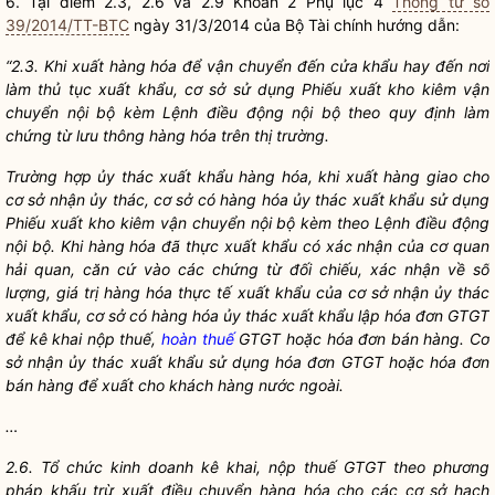
6. Tại điểm 2.3, 2.6 và 2.9 Khoản 2 Phụ lục 4
Thông tư số
39/2014/TT-BTC
ngày 31/3/2014 của Bộ Tài chính hướng dẫn:
“2.3. Khi xuất hàng hóa để vận chuyển đến cửa khẩu hay đến nơi
làm thủ tục xuất khẩu, cơ sở sử dụng Phiếu xuất kho kiêm vận
chuy
ể
n nội bộ kèm Lệnh điều động nội bộ theo quy định làm
chứng từ lưu thông hàng h
óa
trên thị trường.
Trường hợp ủy thác xuất khẩu hàng hóa,
khi xuất hàng giao cho
cơ sở nhận ủy thác, cơ sở có hàng hóa ủy thác xuất khẩu sử dụng
Phi
ế
u xuất kho kiêm vận chuyển nội bộ kèm theo Lệnh điều động
nội bộ. Khi hàng h
óa
đã thực xuất khẩu c
ó
xác nhận của cơ quan
h
ả
i quan, căn cứ vào các chứng từ đ
ố
i chi
ế
u, xác nhận về
số
lượng
, gi
á
trị hàng hóa thực tế xuất khẩu của cơ sở nhận
ủy
thác
xuất khẩu, cơ sở có hàng hóa ủy thác xuất khẩu lập h
óa
đơn GTGT
đ
ể
kê khai nộp thuế,
hoàn thuế
GTGT hoặc hóa đơn bán hàng. Cơ
sở nhận ủy thác xuất khẩu sử dụng h
ó
a đơn GTGT hoặc hóa đơn
bán hàng để xuất cho khách hàng nước ngoài.
…
2.6. Tổ chức kinh doanh kê khai, nộp thuế GTGT theo phương
pháp khấu trừ xuất điều chuyển hàng hóa cho các cơ sở hạch