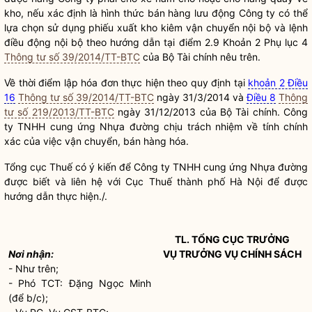
kho, nếu xác định là hình thức bán hàng lưu động Công ty có thể
lựa chọn sử dụng phiếu xuất kho kiêm vận chuyển nội bộ và lệnh
điều động nội bộ theo hướng dẫn tại điểm 2.9 Khoản 2 Phụ lục 4
Thông tư số 39/2014/TT-BTC
của Bộ Tài chính nêu trên.
Về thời điểm lập hóa đơn thực hiện theo quy định tại
khoản 2 Điều
16
Thông tư số 39/2014/TT-BTC
ngày 31/3/2014 và
Điều 8
Thông
tư số 219/2013/TT-BTC
ngày 31/12/2013 của Bộ Tài chính. Công
ty TNHH cung ứng Nhựa đường chịu trách nhiệm về tính chính
xác của việc vận chuyển, bán hàng hóa.
Tổng cục Thuế có ý kiến để Công ty TNHH cung ứng Nhựa đường
được biết và liên hệ với Cục Thuế thành phố Hà Nội để được
hướng dẫn thực hiện./.
TL. TỔNG CỤC TRƯỞNG
Nơi nhận:
VỤ TRƯỞNG VỤ CHÍNH SÁCH
- Như trên;
- Phó TCT: Đặng Ngọc Minh
(để b/c);