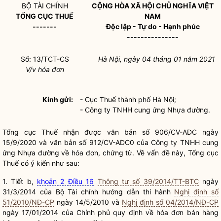
BỘ TÀI CHÍNH
CỘNG HÒA XÃ HỘI CHỦ NGHĨA VIỆT
T
Ổ
NG CỤC THU
Ế
NAM
-------
Độc lập - Tự do - Hạnh phúc
---------------
Số: 13/TCT-CS
Hà Nội, ngày 0
4
tháng 0
1
n
ă
m 2021
V/v hóa đơn
Kính gửi:
- Cục Thuế thành phố Hà Nội;
- Công ty TNHH cung ứng Nhựa đường.
Tổng cục Thuế nhận được văn bản số 906/CV-ADC ngày
15/9/2020 và văn bản số 912/CV-ADC0 của Công ty TNHH cung
ứng Nhựa đường về hóa đơn, chứng từ. Về vấn đề này, Tổng cục
Thuế có ý kiến như sau:
1. Tiết b,
khoản 2 Điều 16
Thông tư số 39/2014/TT-BTC
ngày
31/3/2014 của Bộ Tài chính hướng dẫn thi hành
Nghị định số
51/2010/NĐ-CP
ngày 14/5/2010 và
Nghị định số 04/2014/NĐ-CP
ngày 17/01/2014 của Chính phủ quy định về hóa đơn bán hàng