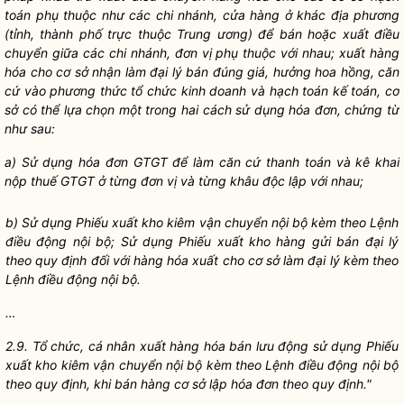
toán phụ thuộc như các chi nh
á
nh, cửa hàng ở khác địa phương
(tỉnh, thành ph
ố
trực thuộc Trung ương) đ
ể
bán hoặc xuất điều
chuyển giữa các chi nhánh, đơn vị phụ thuộc với nhau; xuất hàng
hóa cho cơ sở nhận làm đại l
ý
bán đúng gi
á
, hưởng hoa h
ồ
ng, căn
cứ vào phương thức tổ chức kinh doanh và hạch toán k
ế
toán, cơ
sở
có thể
lựa chọn một trong hai cách sử dụng h
ó
a đơn, chứng từ
như sau:
a) Sử dụng h
ó
a đơn GTGT để làm căn cứ thanh toán và kê khai
nộp thuế GTGT ở từng đơn vị và từng khâu độc lập với nhau;
b) Sử dụng Phiếu xuất kho kiêm vận chuyển nội bộ kèm theo Lệnh
điều động nội bộ; Sử dụng Phiếu xuất kho hàng gửi bán đại lý
theo quy định đối với hàng hóa xuất cho cơ sở làm đại lý kèm theo
Lệnh điều động nội bộ.
…
2.9. Tổ chức, cá nhân xuất hàng hóa bán lưu động s
ử
dụng Phiếu
xuất kho kiêm vận chuyển nội bộ kèm theo Lệnh điều động nội bộ
theo quy định, khi bán hàng cơ sở lập h
óa
đơn theo quy định."