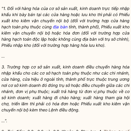
"1. Đối với hàng hóa của cơ sở sản xuất, kinh doanh trực tiếp nhập
khẩu khi bày bán tại các cửa hàng hoặc lưu kho thì phải có Phiếu
xuất kho kiêm vận chuyển nội bộ (đối với trường hợp cửa hàng
hạch toán phụ thuộc cùng
địa bàn
tỉnh, thành phố), Phiếu xuất kho
kiêm vận chuyển nội bộ hoặc h
ó
a đơn (đối với trường hợp cửa
hàng hạch toán độc lập hoặc không cùng
địa bàn
với trụ sở ch
í
nh),
Phi
ế
u nhập kho (đối với trường hợp hàng h
ó
a lưu kho).
…
3. Trường hợp cơ sở sản xuất, kinh doanh điều chuyển hàng hóa
nhập kh
ẩ
u cho các cơ sở hạch toán phụ thuộc như các chi nh
á
nh,
cửa hàng, cửa hiệu ở ngoài t
ỉ
nh, thành phố trực thuộc trung ương
nơi cơ sở kinh doanh đ
ó
đ
ó
ng trụ sở hoặc điều chuyển giữa các chi
nh
á
nh, đơn vị phụ thuộc; xuất trả hàng từ đơn vị phụ thuộc về cơ
sở kinh doanh; xuất hàng đi chào hàng; xuất hàng tham gia hội
chợ, triển lãm thì phải c
ó
hóa đơn hoặc Phiếu xuất kho kiêm vận
chuy
ể
n nội bộ kèm theo Lệnh điều động.
…".