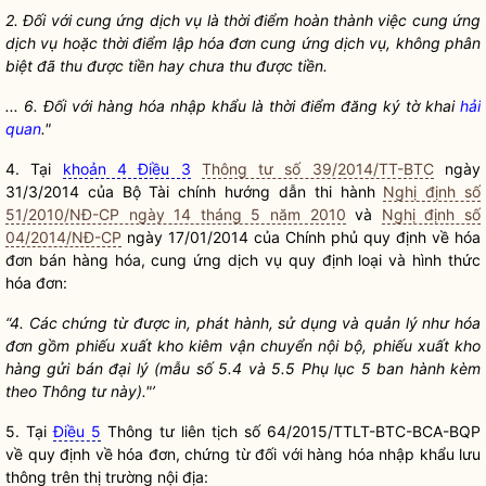
2. Đối với cung ứng dịch vụ là thời điểm hoàn thành việc cung
ứ
ng
dịch vụ hoặc thời điểm lập h
ó
a đơn cung ứng dịch vụ, không ph
â
n
biệt đã thu được tiền hay chưa thu được tiền.
... 6. Đối với hàng h
ó
a nhập khẩu là thời điểm đăng ký tờ khai
hải
quan
."
4. Tại
khoản 4 Điều 3
Thông tư số 39/2014/TT-BTC
ngày
31/3/2014 của Bộ Tài chính hướng dẫn thi hành
Nghị định số
51/2010/NĐ-CP ngày 14 tháng 5 năm 2010
và
Nghị định số
04/2014/NĐ-CP
ngày 17/01/2014 của Chính phủ quy định về hóa
đơn bán hàng hóa, cung ứng dịch vụ quy định loại và hình thức
hóa đơn:
“4. Các chứng từ được
i
n, phát hành, sử dụng và quản lý như h
ó
a
đơn gồm phiếu xuất kho kiêm vận chuyển nội bộ, phiếu xuất kho
hàng
gử
i bán đại lý (mẫu s
ố
5.4 và 5.5 Phụ lục 5 ban hành kèm
theo Thông tư này).
"
’
5. Tại
Điều 5
Thông tư liên tịch số 64/2015/TTLT-BTC-BCA-BQP
về quy định về hóa đơn, chứng từ đối với hàng hóa nhập khẩu lưu
thông trên thị trường nội địa: