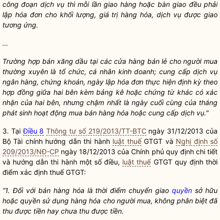
c
ô
ng đoạn dịch vụ thì m
ỗ
i lần giao hàng hoặc bàn giao đều phải
lập hóa đơn cho khối lượng, gi
á
trị hàng hóa, dịch vụ được giao
tương ứng.
…
Trường hợp bán xăng dầu tại các cửa hàng b
á
n lẻ cho người mua
thường xuyên là tổ chức, cá nhân kinh doanh; cung cấp dịch vụ
ngân hàng, chứng kho
á
n, ngày lập hóa đơn thực hiện định kỳ theo
hợp đ
ồ
ng giữa hai bên kèm bảng kê hoặc ch
ứ
ng từ khác có xác
nhận của hai bên, nhưng chậm nh
ấ
t là ngày cuối cùng của tháng
phát sinh hoạt động mua b
á
n hàng hóa hoặc cung cấp dịch
vụ.
"
3. Tại
Điều 8
Thông tư số 219/2013/TT-BTC
ngày 31/12/2013 của
Bộ Tài chính hướng dẫn thi hành
luật thuế
GTGT và
Nghị định số
209/2013/NĐ-CP
ngày 18/12/2013 của Chính phủ quy định chi tiết
và hướng dẫn thi hành một số điều,
luật thuế
GTGT quy định thời
điểm xác định thuế GTGT:
“
1
. Đối với bán hàng hóa là thời điểm chuyển giao
quyền
sở hữu
hoặc
quyền
sử dụng hàng hóa cho người mua, không ph
â
n biệt đã
thu được tiền hay chưa thu được tiền.