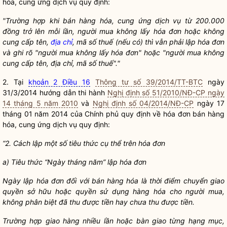
hóa, cung ứng dịch vụ quy định:
"
Trường hợp khi bán hàng h
ó
a, cung ứng dịch vụ từ 200.000
đồng trở l
ê
n mỗi lần, người mua không l
ấ
y
hóa đơn
hoặc không
cung c
ấ
p tên,
địa chỉ
, mã số thuế (nếu có) thì vẫn phải lập hóa đơn
và ghi rõ
"
người mua không lấy h
óa
đơn
"
hoặc
"
người mua không
cung cấp tên, địa ch
ỉ
, mã số thuế".
"
2. Tại
khoản 2 Điều 16
Thông tư số 39/2014/TT-BTC
ngày
31/3/2014 hướng dẫn thi hành
Nghị định số 51/2010/NĐ-CP ngày
14 tháng 5 năm 2010
và
Nghị định số 04/2014/NĐ-CP
ngày 17
tháng 01 năm 2014 của Chính phủ quy định về hóa đơn bán hàng
hóa, cung ứng dịch vụ quy định:
“2. Cách lập một số tiêu thức cụ thể trên h
ó
a đơn
a) Tiêu thức “Ngày tháng năm” lập hóa đơn
Ngày lập hóa đơn
đối với
b
á
n hàng hóa là thời điểm chuyển giao
quyền
sở hữu hoặc
quyền
sử dụng hàng h
ó
a cho người mua,
không phân biệt đ
ã
thu được tiền hay chưa thu được tiền.
Trường hợp giao hàng nhiều lần hoặc bàn giao từng hạng mục,