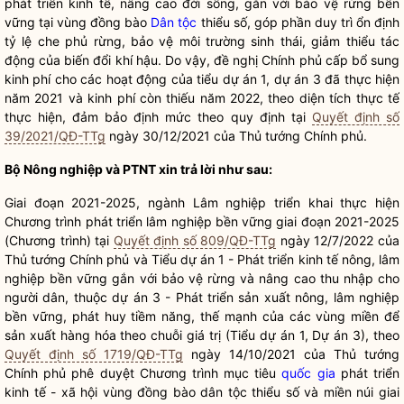
phát triển kinh tế, nâng cao đời sống, gắn với bảo vệ rừng bền
vững tại vùng đồng bào
Dân tộc
thiểu số, góp phần duy trì ổn định
tỷ lệ che phủ rừng, bảo vệ môi trường sinh thái, giảm thiểu tác
động của biến đổi khí hậu. Do vậy, đề nghị Chính phủ cấp bổ sung
kinh phí cho các hoạt động của tiểu dự án 1, dự án 3 đã thực hiện
năm 2021 và kinh phí còn thiếu năm 2022, theo diện tích thực tế
thực hiện, đảm bảo định mức theo quy định tại
Quyết định số
39/2021/QĐ-TTg
ngày 30/12/2021 của Thủ tướng Chính phủ.
Bộ Nông nghiệp và PTNT xin trả lời như sau:
Giai đoạn 2021-2025, ngành Lâm nghiệp triển khai thực hiện
Chương trình phát triển lâm nghiệp bền vững giai đoạn 2021-2025
(Chương trình) tại
Quyết định số 809/QĐ-TTg
ngày 12/7/2022 của
Thủ tướng Chính phủ và Tiểu dự án 1 - Phát triển kinh tế nông, lâm
nghiệp bền vững gắn với bảo vệ rừng và nâng cao thu nhập cho
người dân, thuộc dự án 3 - Phát triển sản xuất nông, lâm nghiệp
bền vững, phát huy tiềm năng, thế mạnh của các vùng miền để
sản xuất hàng hóa theo chuỗi giá trị (Tiểu dự án 1, Dự án 3), theo
Quyết định số 1719/QĐ-TTg
ngày 14/10/2021 của Thủ tướng
Chính phủ phê duyệt Chương trình mục tiêu
quốc gia
phát triển
kinh tế - xã hội vùng đồng bào
dân tộc
thiểu số và miền núi giai