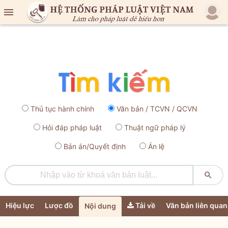

Thủ tục hành chính
Văn bản / TCVN / QCVN
Hỏi đáp pháp luật
Thuật ngữ pháp lý
Bản án/Quyết định
Án lệ

Hiệu lực
Lược đồ
Tải về
Văn bản liên quan
Nội dung