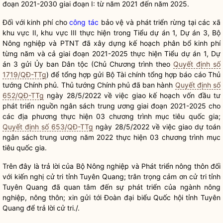
đoạn 2021-2030 giai đoạn I: từ năm 2021 đến năm 2025.
Đối với kinh phí cho
công tác
bảo vệ và phát triển rừng tại các xã
khu vực II, khu vực III thực hiện trong Tiểu dự án 1, Dự án 3, Bộ
Nông nghiệp và PTNT đã xây dựng kế hoạch phân bổ kinh phí
từng năm và cả giai đoạn 2021-2025 thực hiện Tiểu dự án 1, Dự
án 3 gửi Ủy ban
Dân tộc
(Chủ Chương trình theo
Quyết định số
1719/QĐ-TTg
) để tổng hợp gửi Bộ Tài chính tổng hợp báo cáo Thủ
tướng Chính phủ. Thủ tướng Chính phủ đã ban hành
Quyết định số
652/QĐ-TTg
ngày 28/5/2022 về việc giao kế hoạch vốn đầu tư
phát triển nguồn ngân sách trung ương giai đoạn 2021-2025 cho
các địa phương thực hiện 03 chương trình mục tiêu
quốc gia
;
Quyết định số 653/QĐ-TTg
ngày 28/5/2022 về việc giao dự toán
ngân sách trung ương năm 2022 thực hiện 03 chương trình mục
tiêu
quốc gia
.
Trên đây là trả lời của Bộ Nông nghiệp và Phát triển nông thôn đối
với kiến nghị cử tri tỉnh Tuyên Quang; trân trọng cảm ơn cử tri tỉnh
Tuyên Quang đã quan tâm đến sự phát triển của ngành nông
nghiệp, nông thôn; xin gửi tới Đoàn đại biểu
Quốc hội
tỉnh Tuyên
Quang để trả lời cử tri./.