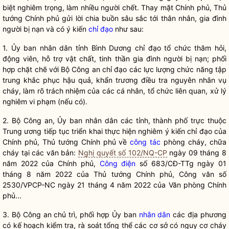
biệt nghiêm trọng, làm nhiều người chết. Thay mặt Chính phủ, Thủ
tướng Chính phủ gửi lời chia buồn sâu sắc tới thân nhân, gia đình
người bị nạn và có ý kiến
chỉ đạo
như sau:
1. Ủy ban
nhân dân
tỉnh Bình Dương
chỉ đạo
tổ chức thăm hỏi,
động viên, hỗ trợ vật chất, tinh thần gia đình người bị nạn; phối
hợp chặt chẽ với Bộ Công an
chỉ đạo
các lực lượng chức năng tập
trung khắc phục hậu quả, khẩn trương điều tra nguyên nhân vụ
cháy, làm rõ trách nhiệm của các cá nhân, tổ chức liên quan, xử lý
nghiêm vi phạm (nếu có).
2. Bộ Công an, Ủy ban nhân dân các tỉnh, thành phố trực thuộc
Trung ương tiếp tục triển khai thực hiện nghiêm ý kiến
chỉ đạo
của
Chính phủ, Thủ tướng Chính phủ về
công tác
phòng cháy, chữa
cháy tại các văn bản:
Nghị quyết số 102/NQ-CP
ngày 09 tháng 8
năm 2022 của Chính phủ,
Công điện
số 683/CĐ-TTg ngày 01
tháng 8 năm 2022 của Thủ tướng Chính phủ, Công văn số
2530/VPCP-NC ngày 21 tháng 4 năm 2022 của Văn phòng Chính
phủ...
3. Bộ Công an chủ trì, phối hợp Ủy ban
nhân dân
các địa phương
có kế hoạch kiểm tra, rà soát tổng thể các cơ sở có nguy cơ cháy