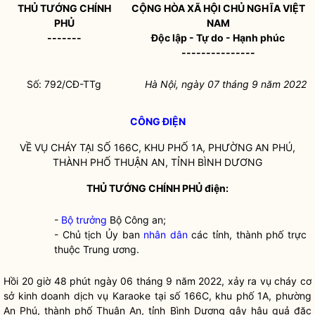
THỦ TƯỚNG CHÍNH
CỘNG HÒA XÃ HỘI CHỦ NGHĨA VIỆT
PHỦ
NAM
-------
Độc lập - Tự do - Hạnh phúc
---------------
Số: 792/CĐ-TTg
Hà Nội
, ngày 07
tháng 9
năm 2022
CÔNG ĐIỆN
VỀ VỤ CHÁY TẠI SỐ 166C, KHU PHỐ 1A, PHƯỜNG AN PHÚ,
THÀNH PHỐ THUẬN AN, TỈNH BÌNH DƯƠNG
THỦ TƯỚNG CHÍNH PHỦ điện:
-
Bộ trưởng
Bộ Công an;
- Chủ tịch Ủy ban
nhân dân
các tỉnh, thành phố trực
thuộc Trung ương.
Hồi 20 giờ 48 phút ngày 06 tháng 9 năm 2022, xảy ra vụ cháy cơ
sở kinh doanh dịch vụ Karaoke tại số 166C, khu phố 1A, phường
An Phú, thành phố Thuận An, tỉnh Bình Dương gây hậu quả đặc