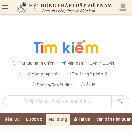

Thủ tục hành chính
Văn bản / TCVN / QCVN
Hỏi đáp pháp luật
Thuật ngữ pháp lý
Bản án/Quyết định
Án lệ

Hiệu lực
Lược đồ
Tải về
Văn bản liên quan
Nội dung