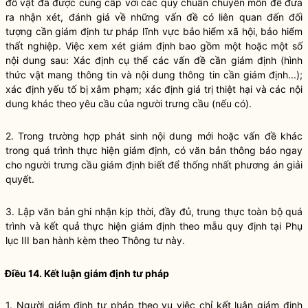
đồ vật đã được cung cấp với các quy chuẩn chuyên môn để đưa
ra nhận xét, đánh giá về những vấn đề có liên quan đến đối
tượng cần giám định tư pháp lĩnh vực bảo hiểm xã hội, bảo hiểm
thất nghiệp. Việc xem xét giám định bao gồm một hoặc một số
nội dung sau: Xác định cụ thể các vấn đề cần giám định (hình
thức vật mang thông tin và nội dung thông tin cần giám định...);
xác định yếu tố bị xâm phạm; xác định giá trị thiệt hại và các nội
dung khác theo yêu cầu của người trưng cầu (nếu có).
2. Trong trường hợp phát sinh nội dung mới hoặc vấn đề khác
trong quá trình thực hiện giám định, có văn bản thông báo ngay
cho người trưng cầu giám định biết để thống nhất phương án giải
quyết.
3. Lập văn bản ghi nhận kịp thời, đầy đủ, trung thực toàn bộ quá
trình và kết quả thực hiện giám định theo mẫu quy định tại Phụ
lục III ban hành kèm theo Thông tư này.
Điều 14. Kết luận giám định tư pháp
1. Người giám định tư pháp theo vụ việc chỉ kết luận giám định