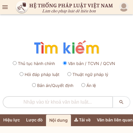

Thủ tục hành chính
Văn bản / TCVN / QCVN
Hỏi đáp pháp luật
Thuật ngữ pháp lý
Bản án/Quyết định
Án lệ

Hiệu lực
Lược đồ
Tải về
Văn bản liên quan
Nội dung