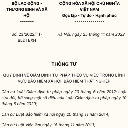
BỘ LAO ĐỘNG -
CỘNG HÒA XÃ HỘI CHỦ NGHĨA
THƯƠNG BINH VÀ XÃ
VIỆT NAM
HỘI
Độc lập - Tự do - Hạnh phúc
-------
---------------
Số: 23/2022/TT-
Hà Nội, ngày 25 tháng 11 năm 2022
BLĐTBXH
THÔNG TƯ
QUY ĐỊNH VỀ GIÁM ĐỊNH TƯ PHÁP THEO VỤ VIỆC TRONG LĨNH
VỰC BẢO HIỂM XÃ HỘI, BẢO HIỂM THẤT NGHIỆP
Căn cứ Luật Gi
á
m định tư pháp ngày 20 tháng 6 năm 2012; Luật
sửa đổi, bổ sung một số điều của Luật Giám định tư pháp ngày 10
tháng 6 năm 2020;
Căn cứ Luật Bảo hi
ể
m xã hội ngày 20 tháng 11 năm 2014;
Căn cứ Luật Việc làm ngày 16 tháng 11 năm 2013;