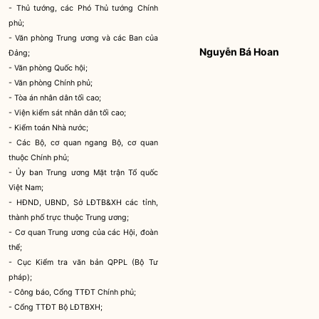
- Thủ tướng, các Phó Thủ tướng Chính
phủ;
- Văn phòng Trung ương và các Ban của
Nguyễn Bá Hoan
Đảng;
- Văn phòng Quốc hội;
- Văn phòng Chính phủ;
- Tòa án nhân dân tối cao;
- Viện kiểm sát nhân dân tối cao;
- Kiểm toán Nhà nước;
- Các Bộ, cơ quan ngang Bộ, cơ quan
thuộc Chín
h phủ;
- Ủy ban Trung ương Mặt trận Tổ quốc
Việt Nam
;
- HĐND, UBND, S
ở
LĐTB&XH các tỉnh,
thành phố trực thuộc Trung ương;
- Cơ quan Trung ương của các Hội, đoàn
thể;
- Cục Kiểm tra văn bản QPPL (Bộ Tư
pháp);
- Công báo, Cổng TTĐT Chính phủ;
- Cổng TTĐT B
ộ
LĐTBXH;