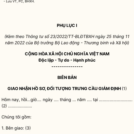
- Lưu VT, PC, BHXH.
PHỤ LỤC I
(Kèm theo Thông tư số 23/2022/TT-BLĐTBXH ngày 25 tháng 11
năm 2022 của Bộ trưởng Bộ Lao động - Thương binh và Xã hội)
CỘNG HÒA XÃ HỘI CHỦ NGHĨA VIỆT NAM
Độc lập - Tự do - Hạnh phúc
---------------
BIÊN BẢN
GIAO NHẬN HỒ SƠ, ĐỐI TƯỢNG TRƯNG CẦU GIÁM ĐỊNH
(1)
Hôm nay, hồi...giờ.... ngày .... tháng ... năm .... tại
……………………….
(2)
....................
Chúng tôi gồm:
1. Bên giao: (3)