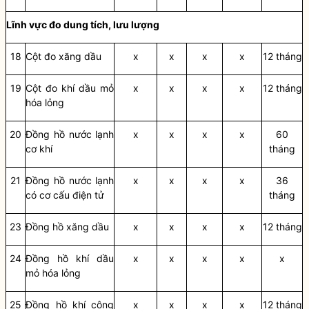
Lĩnh vực đo dung tích, lưu lượng
18
Cột đo xăng d
ầ
u
x
x
x
x
12 tháng
19
Cột đo khí d
ầ
u mỏ
x
x
x
x
12 tháng
hóa lỏng
20
Đ
ồ
ng h
ồ
nước lạnh
x
x
x
x
60
cơ khí
tháng
21
Đồng hồ nước lạnh
x
x
x
x
36
có cơ cấu điện tử
tháng
23
Đ
ồ
ng h
ồ
xăng d
ầ
u
x
x
x
x
12 tháng
24
Đồng hồ khí dầu
x
x
x
x
x
mỏ hóa lỏng
25
Đồng hồ
khí công
x
x
x
x
12 tháng