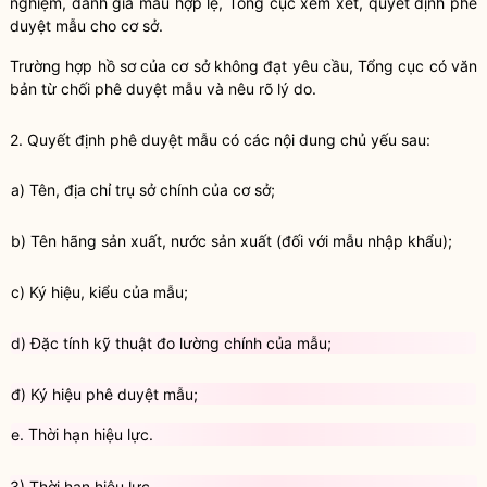
nghiệm, đánh giá mẫu h
ợ
p lệ, T
ổ
ng cục xem xét, quy
ế
t định phê
duyệt mẫu cho cơ sở.
Trường hợp hồ sơ của cơ sở không đạt yêu cầu, Tổng cục có văn
bản từ chối phê duyệt mẫu và nêu rõ lý do.
2.
Quyết định phê duyệt mẫu có các nội dung chủ yếu sau:
a)
Tên, địa chỉ trụ sở chính của cơ sở;
b)
Tên hãng sản xuất, nước sản xuất (đối với mẫu nhập khẩu);
c)
Ký hiệu, kiểu của mẫu;
d)
Đặc tính kỹ thuật đo lường chính của mẫu;
đ
) Ký hiệu phê duyệt mẫu;
e.
Thời hạn hiệu lực.
3)
Thời hạn hiệu lực