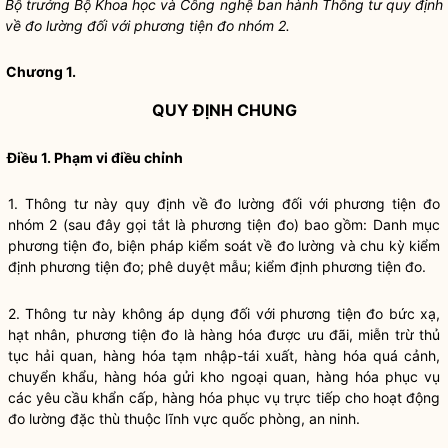
Bộ trưởng Bộ Khoa học và Công nghệ ban hành Thông tư quy định
về đo lường đối với phương tiện đo nhóm
2
.
Chương
1.
QUY ĐỊNH CHUNG
Điều 1. Phạm vi điều chỉnh
1.
Thông tư này quy định về đo lường đối v
ớ
i phương tiện đo
nhóm 2 (sau đây gọi t
ắ
t là phương tiện đo) bao g
ồ
m: Danh mục
phương tiện đo, biện pháp kiểm soát về đo lường và chu kỳ kiểm
định phương tiện đo; phê duyệt mẫu; ki
ể
m định phương tiện đo.
2.
Thông tư này không áp dụng đối với phương tiện đo bức xạ,
hạt nhân, phương tiện đo là hàng hóa được ưu đãi, miễn trừ thủ
tục hải quan, hàng hóa tạm nhập-tái xuất, hàng hóa quá cảnh,
chuyển khẩu, hàng
hóa
gửi kho ngoại quan, hàng hóa phục vụ
các yêu cầu khẩn cấp, hàng hóa phục vụ trực tiếp cho hoạt động
đo lường đặc thù thuộc lĩnh vực quốc phòng, an ninh.