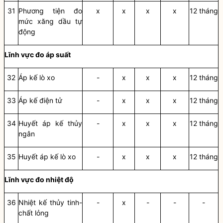
31
Phương tiện đo
x
x
x
x
12 tháng
mức xăng dầu tự
động
Lĩnh vực đo
áp suất
32
Á
p k
ế
lò xo
-
x
x
x
12 tháng
33
Á
p k
ế
điện tử
-
x
x
x
12 tháng
34
Huy
ế
t áp k
ế
thủy
-
x
x
x
12 tháng
ngân
35
Huy
ế
t áp k
ế
lò xo
-
x
x
x
12 tháng
Lĩn
h
vực đo nhiệt độ
36
Nhiệt kế thủy tinh-
-
x
-
-
-
chất lỏng