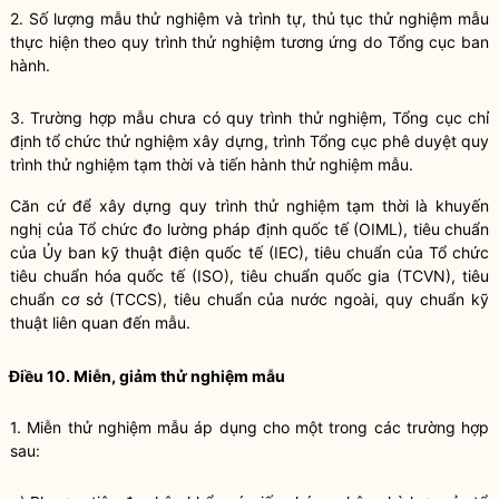
2.
Số lượng mẫu thử nghiệm và trình tự, thủ tục thử nghiệm mẫu
thực hiện theo quy tr
ì
nh thử nghiệm tương ứng do Tổng cục ban
hành.
3.
Trường hợp mẫu chưa có quy trình thử nghiệm, Tổng cục chỉ
định tổ chức thử nghiệm xây dựng, trình Tổng cục phê duyệt quy
trình thử nghiệm tạm thời và tiến hành thử nghiệm mẫu.
Căn cứ để xây dựng quy trình thử nghiệm tạm thời là khuyến
nghị của Tổ chức đo lường pháp định quốc tế (OIML), tiêu chuẩn
của Ủy ban kỹ thuật điện quốc tế (IEC), tiêu chuẩn của Tổ chức
tiêu chuẩn h
óa
quốc tế (ISO), tiêu chuẩn quốc gia (TCVN), tiêu
chuẩn cơ sở (TCCS), tiêu chuẩn của nước ngoài, quy chuẩn kỹ
thuật liên quan đến mẫu.
Điều 10. Miễn, giảm thử nghiệm mẫu
1.
Miễn thử nghiệm mẫu áp dụng cho một trong các trường h
ợ
p
sau: