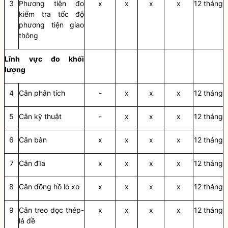
3
Phương tiện đo
x
x
x
x
12 tháng
kiểm tra tốc độ
phương tiện giao
thông
Lĩnh vực đo khối
lượng
4
Cân phân tích
-
x
x
x
12 tháng
5
Cân kỹ thuật
-
x
x
x
12 tháng
6
Cân bàn
x
x
x
x
12 tháng
7
Cân đĩa
x
x
x
x
12 tháng
8
Cân đ
ồ
ng h
ồ
lò xo
x
x
x
x
12 tháng
9
Cân treo dọc thép-
x
x
x
x
12 tháng
lá đ
ề