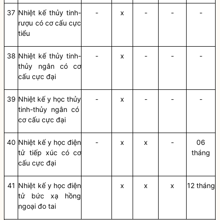
37
Nhiệt kế thủy tinh-
-
x
-
-
-
rượu có cơ cấu cực
tiểu
38
Nhiệt kế th
ủy
tinh-
-
x
-
-
-
th
ủy
ngân có cơ
cấu cực đại
39
Nhiệt kế y học th
ủy
-
x
-
-
-
tinh-th
ủy
ngân có
cơ cấu cực đại
40
Nhiệt kế y học điện
-
x
x
-
06
tử ti
ế
p xúc có cơ
tháng
cấu c
ự
c đ
ạ
i
41
Nhiệt kế y học điện
x
x
x
12 tháng
tử bức xạ hồng
ngoại đo tai