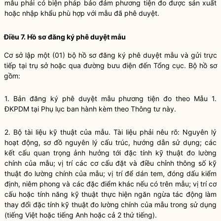
mẫu phải có biện pháp bảo đảm phương tiện đo được sản xuất
hoặc nhập khẩu phù hợp với mẫu đ
ã
phê duyệt.
Điều 7. Hồ sơ đăng ký phê duyệt mẫu
Cơ sở lập một (01) bộ hồ sơ đăng ký phê duyệt mẫu và gửi trực
tiếp tại trụ sở hoặc qua đường bưu điện đến Tổng cục. Bộ hồ sơ
gồm:
1.
Bản đăng ký phê duyệt mẫu phương tiện đo theo
Mẫu 1.
ĐKPDM
tại Phụ lục ban hành kèm theo Thông tư này.
2.
Bộ tài liệu kỹ thuật của mẫu. Tài liệu phải nêu rõ: Nguyên lý
hoạt động, sơ đồ nguyên lý cấu trúc, hướng dẫn sử dụng; các
kết cấu quan trọng ảnh hưởng tới đặc tính kỹ thuật đo lường
chính của mẫu; vị trí các cơ cấu đặt và điều chỉnh thông số kỹ
thuật đo lường chính của mẫu; vị trí để dán tem, đóng dấu kiểm
định, niêm phong và các đặc điểm khác nếu có trên mẫu; vị trí cơ
cấu hoặc tính năng kỹ thuật thực hiện ngăn ngừa tác động làm
thay đổi đặc tính kỹ thuật đo lường chính của mẫu trong sử dụng
(tiếng V
i
ệt hoặc tiếng Anh hoặc cả 2 thứ tiếng).