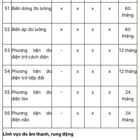
51
Biến dòng đo lường
x
x
x
x
60
tháng
52
Biến áp đo lường
x
x
x
x
60
tháng
53
Phương tiện đo
-
x
x
x
12 tháng
điện trở cách điện
54
Phương tiện đo
-
x
x
x
12 tháng
điện trở tiếp đất
55
Phương tiện đo
-
x
x
x
24
điện tim
tháng
56
Phương tiện đo
-
x
x
x
24
điện não
tháng
Lĩnh vực đo âm thanh, rung động