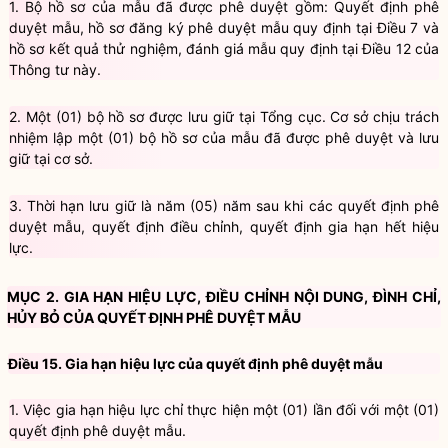
1.
Bộ hồ sơ của mẫu đã được phê duyệt gồm: Quyết định phê
duyệt mẫu, hồ sơ đăng ký phê duyệt mẫu quy định tại Điều 7 và
hồ sơ kết quả thử nghiệm, đánh giá mẫu quy định tại Điều 12 của
Thông tư này.
2.
Một (01) bộ hồ sơ được lưu giữ tại Tổng cục. Cơ sở chịu trách
nhiệm lập một (01) bộ hồ sơ của mẫu đã được phê duyệt và lưu
giữ tại cơ sở.
3.
Thời hạn lưu giữ là năm (05) năm sau khi các quyết định phê
duyệt mẫu, quyết định điều chỉnh, quyết định gia hạn hết hiệu
lực.
MỤC 2. GIA HẠN HIỆU LỰC, ĐIỀU CHỈNH NỘI DUNG, ĐÌNH CHỈ,
HỦY BỎ CỦA QUYẾT ĐỊNH PHÊ DUYỆT MẪU
Điều 15. Gia hạn hiệu lực của quyết định phê duyệt mẫu
1.
Việc gia hạn hiệu lực chỉ thực hiện một (01) lần đối với một (01)
quyết định phê duyệt mẫu.