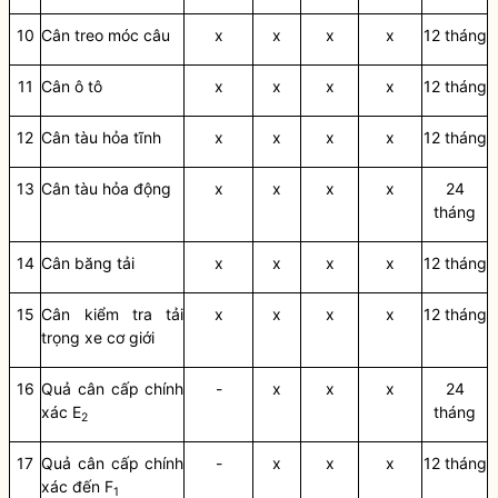
10
Cân treo móc câu
x
x
x
x
12 tháng
11
Cân ô tô
x
x
x
x
12 tháng
12
Cân tàu hỏa tĩnh
x
x
x
x
12 tháng
13
C
ân tàu
hỏa động
x
x
x
x
24
tháng
14
C
â
n băng tải
x
x
x
x
12 tháng
15
Cân kiểm tra
tải
x
x
x
x
12 tháng
trọng xe cơ giới
16
Quả cân cấp chính
-
x
x
x
24
xác E
tháng
2
17
Quả cân cấp chính
-
x
x
x
12 tháng
xác đến F
1