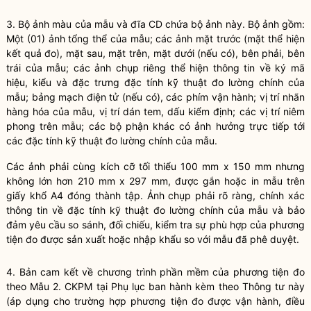
3.
Bộ ảnh m
à
u của mẫu và đĩa CD chứa bộ ảnh này. Bộ ảnh gồm:
Một (01) ảnh tổng thể của mẫu; các ảnh mặt trước (mặt thể hiện
kết quả đo), mặt sau, mặt trên, mặt dưới (nếu có), bên phải, bên
trái của mẫu; các ảnh chụp riêng thể hiện thông tin về ký mã
hiệu, kiểu và đặc trưng đặc tính kỹ thuật đo lường chính của
mẫu; bảng mạch điện tử (nếu có), các phím vận hành; vị trí nhãn
hàng hóa của mẫu, vị trí dán tem, dấu kiểm định; các vị
tr
í niêm
phong trên mẫu; các bộ phận khác có ảnh hưởng trực tiếp tới
các đặc tính kỹ thuật đo lường chính của mẫu.
Các ảnh phải cùng kích c
ỡ
tối thiểu 100 mm
x
150 mm nhưng
không lớn hơn 210 mm
x
297 mm, được gắn hoặc in mẫu trên
giấy khổ A4 đóng thành tập.
Ả
nh chụp phải rõ ràng, chính xác
thông tin v
ề
đặc tính kỹ thuật đo lường chính của mẫu và bảo
đảm yêu cầu so sánh, đối chiếu, kiểm tra sự phù hợp của phương
tiện đo được sản xuất hoặc nhập khẩu so với mẫu đã phê duyệt.
4.
Bản cam kết về chương trình phần mềm của phương tiện đo
theo
Mẫu 2. CKPM
tại Phụ lục ban hành kèm theo Thông tư này
(áp dụng cho trường hợp phương tiện đo được vận hành, điều