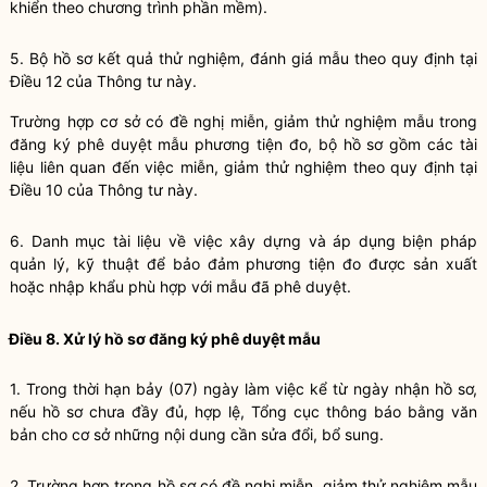
khiển theo chương trình phần mềm).
5.
Bộ hồ sơ kết quả thử nghiệm, đánh giá mẫu theo quy định tại
Điều 12 của Thông tư này.
Trường hợp cơ sở có đề nghị miễn, giảm thử nghiệm mẫu trong
đăng ký phê duyệt mẫu phương tiện đo, bộ hồ sơ gồm các tài
liệu liên quan đến việc miễn, giảm thử nghiệm theo quy định tại
Điều 10 của Thông tư này.
6.
Danh mục tài liệu về việc xây dựng và áp dụng biện pháp
quản lý, kỹ thuật đ
ể
bảo đảm phương tiện đo được sản xu
ấ
t
hoặc nhập khẩu phù hợp với mẫu đã phê duyệt.
Điều 8. Xử lý hồ sơ đăng ký phê duyệt mẫu
1.
Trong thời hạn bảy (07) ngày làm việc kể từ ngày nhận hồ sơ,
nếu hồ sơ chưa đầy đủ, h
ợ
p lệ, Tổng cục thông báo bằng văn
bản cho cơ sở những nội dung cần sửa đổi, bổ sung.
2.
Trường h
ợ
p trong hồ sơ có đề nghị miễn, giảm thử nghiệm mẫu