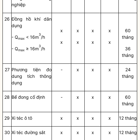
nghiệp
26
Đồng hồ
khí dân
dụng
x
x
x
x
60
3
-
Q
<
16
m
/h
tháng
m
ax
x
x
x
x
3
-
Q
≥
16m
/h
36
m
ax
tháng
27
Phương tiện đo
-
x
x
x
24
dung tích thông
tháng
dụng
28
B
ể
đong c
ố
định
-
x
x
x
60
tháng
29
Xi téc ô tô
x
x
x
x
12 tháng
30
Xi téc đường sắt
x
x
x
x
12 tháng