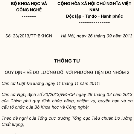
BỘ KHOA HỌC VÀ
CỘNG HÒA XÃ HỘI CHỦ NGHĨA VIỆT
CÔNG NGHỆ
NAM
-------
Độc lập - Tự do - Hạnh phúc
---------------
Số:
23/2013/TT-BKHCN
Hà Nội, ngày
26
tháng
09
năm
2013
THÔNG TƯ
QUY ĐỊNH VỀ ĐO LƯỜNG ĐỐI VỚI PHƯƠNG TIỆN ĐO NHÓM 2
Căn cứ
Luật Đo lường ngày 11 tháng 11 năm 2011;
Căn cứ Nghị định s
ố
20/2013/NĐ-CP ngày 26 tháng 02 năm 2013
của Ch
í
nh phủ quy định chức năng, nhiệm vụ, quyền hạn và cơ
cấu tổ chức của Bộ Khoa học và Công nghệ;
Theo đề nghị của Tổng cục trưởng Tổng cục Tiêu chuẩn Đo lường
Chất lượng,