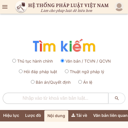

Thủ tục hành chính
Văn bản / TCVN / QCVN
Hỏi đáp pháp luật
Thuật ngữ pháp lý
Bản án/Quyết định
Án lệ

Hiệu lực
Lược đồ
Tải về
Văn bản liên quan
Nội dung