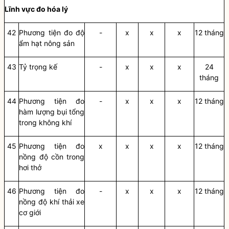
Lĩnh vực đo hóa lý
42
Phương tiện đo độ
-
x
x
x
12 tháng
ẩ
m hạt nông sản
43
Tỷ trọng k
ế
-
x
x
x
24
tháng
44
Phương tiện đo
-
x
x
x
12 tháng
hàm lượng bụi tổng
trong không khí
45
Phương tiện đo
x
x
x
x
12 tháng
n
ồ
ng độ c
ồ
n trong
hơi thở
46
Phương tiện đo
-
x
x
x
12 tháng
n
ồ
ng độ khí thải xe
cơ giới