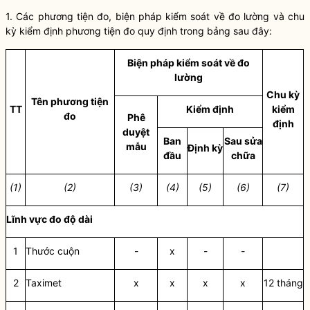
1. Các phương tiện đo, biện pháp kiểm soát về đo lường và chu
kỳ kiểm định phương tiện đo quy định trong bảng sa
u
đây:
Biện pháp ki
ể
m soát về đo
lường
Chu kỳ
Tên phương tiện
TT
Kiểm định
kiểm
đo
Phê
đ
ị
nh
duyệt
Ban
Sau sửa
mẫu
Định
k
ỳ
đầu
chữa
(
1
)
(2)
(3)
(4)
(5)
(
6
)
(7)
Lĩnh vực
đo đ
ộ
dài
1
Thước cu
ộ
n
-
x
-
-
2
Taximet
x
x
x
x
12 tháng