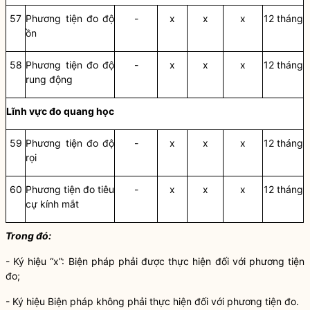
57
Phương tiện đo độ
-
x
x
x
12 tháng
ồn
58
Phương tiện đo độ
-
x
x
x
12 tháng
rung động
Lĩnh vực đo quang học
59
Phương tiện đo độ
-
x
x
x
12 tháng
rọi
60
Phương tiện đo tiêu
-
x
x
x
12 tháng
cự kính mắt
Trong đó:
-
Ký hiệu “x”: Biện pháp phải được thực hiện đối với phương tiện
đo;
-
Ký hiệu Biện pháp không phải thực hiện đối với phương tiện đo.