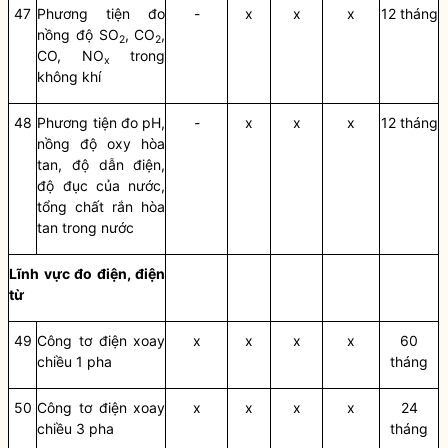
47
Phương tiện đo
-
x
x
x
12 tháng
n
ồ
ng độ S
O
, C
O
,
2
2
CO, NO
trong
x
không khí
48
Phương tiện đo pH,
-
x
x
x
12 tháng
n
ồ
ng độ oxy hòa
tan, độ dẫn điện,
độ đục của nước,
tổng chất rắn hòa
tan trong nước
Lĩnh vực đo điện, điện
từ
49
Công tơ điện xoay
x
x
x
x
60
chi
ề
u 1 pha
tháng
50
Công tơ điện xoay
x
x
x
x
24
chiều 3 pha
tháng