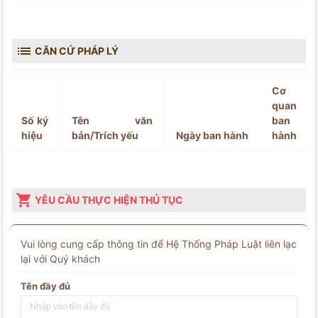

CĂN CỨ PHÁP LÝ
Cơ
quan
Số ký
Tên văn
ban
hiệu
bản/Trích yếu
Ngày ban hành
hành

YÊU CẦU THỰC HIỆN THỦ TỤC
Vui lòng cung cấp thông tin để Hệ Thống Pháp Luật liên lạc
lại với Quý khách
Tên đầy đủ