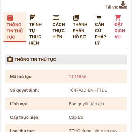
Tải về:






TRÌNH
CÁCH
THÀNH
CĂN
ĐẶT
THÔNG
TỰ
THỰC
PHẦN
CỨ
DỊCH
TIN THỦ
THỰC
HIỆN
HỒ SƠ
PHÁP
VỤ
TỤC
HIỆN
LÝ

THÔNG TIN THỦ TỤC
Mã thủ tục:
1.011658
Số quyết định:
1647/QĐ-BVHTTDL
Lĩnh vực:
Bản quyền tác giả
Cấp thực hiện:
Cấp Bộ
Loại thủ tục:
TTHC được luật giao quy