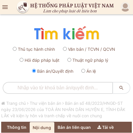

Thủ tục hành chính
Văn bản / TCVN / QCVN
Hỏi đáp pháp luật
Thuật ngữ pháp lý
Bản án/Quyết định
Án lệ

Trang chủ
Thư viện bản án
Bản án số 48/2023/HNGĐ-ST
ngày 23/06/2026 của TOÀ ÁN NHÂN DÂN HUYỆN E, TỈNH ĐẮK
LẮK về kiện ly hôn và tranh chấp về nuôi con chung
Thông tin
Bản án liên quan
Tải về
Nội dung