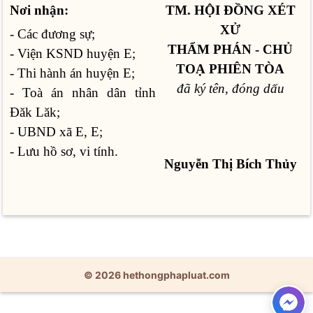
Nơi nhận:
TM. HỘI ĐỒNG XÉT
XỬ
- Các đương sự;
THẨM PHÁN - CHỦ
- Viện KSND huyện E;
TOẠ PHIÊN TÒA
- Thi hành án huyện E;
đã ký tên, đóng dấu
- Toà án nhân dân tỉnh
Đăk Lăk;
- UBND xã E, E;
- Lưu hồ sơ, vi tính.
Nguyễn Thị Bích Thủy
© 2026 hethongphapluat.com