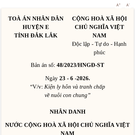
+
-
A
A
TOÀ ÁN NHÂN DÂN
CỘNG HOÀ XÃ HỘI
HUYỆN E
CHỦ NGHĨA VIỆT
TỈNH ĐẮK LẮK
NAM
Độc lập - Tự do - Hạnh
phúc
Bản án số:
48/2023/HNGĐ-ST
Ngày
23 - 6 -2026.
“V/v:
Kiện ly hôn và tranh chấp
về nuôi con chung”
NHÂN DANH
NƯỚC CỘNG HOÀ XÃ HỘI CHỦ NGHĨA VIỆT
NAM