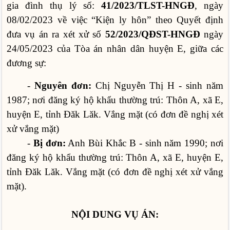
gia đình thụ lý số:
41/2023/TLST-HNGĐ
, ngày
08/02/2023 về việc “Kiện ly hôn” theo Quyết định
đưa vụ án ra xét xử số
52/2023/QÐST-HNGĐ
ngày
24/05/2023 của Tòa án nhân dân huyện E, giữa các
đương sự:
-
Nguyên đơn:
Chị Nguyễn Thị H - sinh năm
1987; nơi đăng ký hộ khẩu thường trú: Thôn A, xã E,
huyện E, tỉnh Đăk Lăk. Vắng mặt (có đơn đề nghị xét
xử vắng mặt)
-
Bị đơn:
Anh Bùi Khắc B - sinh năm 1990; nơi
đăng ký hộ khẩu thường trú: Thôn A, xã E, huyện E,
tỉnh Đăk Lăk. Vắng mặt (có đơn đề nghị xét xử vắng
mặt).
NỘI DUNG VỤ ÁN: