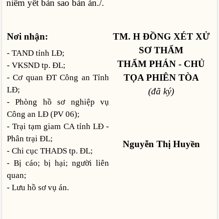
niêm yết bản sao bản án./.
Nơi nhận:
TM. H ĐỒNG XÉT XỬ
SƠ THẨM
- TAND tỉnh LĐ;
THẨM PHÁN - CHỦ
- VKSND tp. ĐL;
TỌA PHIÊN TÒA
- Cơ quan ĐT Công an Tỉnh
LĐ;
(đã ký)
- Phòng hồ sơ nghiệp vụ
Công an LÐ (PV 06);
- Trại tạm giam CA tỉnh LĐ -
Phân trại ĐL;
Nguyễn Thị Huyền
- Chi cục THADS tp. ĐL;
- Bị cáo; bị hại; người liên
quan;
- Lưu hồ sơ vụ án.