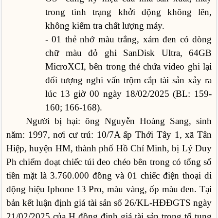
trong tình trạng khởi động không lên,
không kiểm tra chất lượng máy.
- 01 thẻ nhớ màu trắng, xám đen có dòng
chữ màu đỏ ghi SanDisk Ultra, 64GB
MicroXCI, bên trong thẻ chứa video ghi lại
đối tượng nghi vấn trộm cắp tài sản xảy ra
lúc 13 giờ 00 ngày 18/02/2025 (BL: 159-
160; 166-168).
Người bị hại: ông Nguyễn Hoàng Sang, sinh
năm: 1997, nơi cư trú: 10/7A ấp Thới Tây 1, xã Tân
Hiệp, huyện HM, thành phố Hồ Chí Minh, bị Lý Duy
Ph chiếm đoạt chiếc túi đeo chéo bên trong có tổng số
tiền mặt là 3.760.000 đồng và 01 chiếc điện thoại di
động hiệu Iphone 13 Pro, màu vàng, ốp màu đen. Tại
bản kết luận định giá tài sản số 26/KL-HĐĐGTS ngày
21/02/2025 của H đồng định giá tài sản trong tố tụng