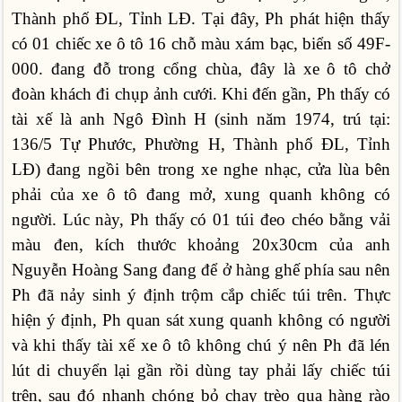
Thành phố ĐL, Tỉnh LĐ. Tại đây, Ph phát hiện thấy
có 01 chiếc xe ô tô 16 chỗ màu xám bạc, biển số 49F-
000. đang đỗ trong cổng chùa, đây là xe ô tô chở
đoàn khách đi chụp ảnh cưới. Khi đến gần, Ph thấy có
tài xế là anh Ngô Đình H (sinh năm 1974, trú tại:
136/5 Tự Phước, Phường H, Thành phố ĐL, Tỉnh
LĐ) đang ngồi bên trong xe nghe nhạc, cửa lùa bên
phải của xe ô tô đang mở, xung quanh không có
người. Lúc này, Ph thấy có 01 túi đeo chéo bằng vải
màu đen, kích thước khoảng 20x30cm của anh
Nguyễn Hoàng Sang đang để ở hàng ghế phía sau nên
Ph đã nảy sinh ý định trộm cắp chiếc túi trên. Thực
hiện ý định, Ph quan sát xung quanh không có người
và khi thấy tài xế xe ô tô không chú ý nên Ph đã lén
lút di chuyển lại gần rồi dùng tay phải lấy chiếc túi
trên, sau đó nhanh chóng bỏ chạy trèo qua hàng rào