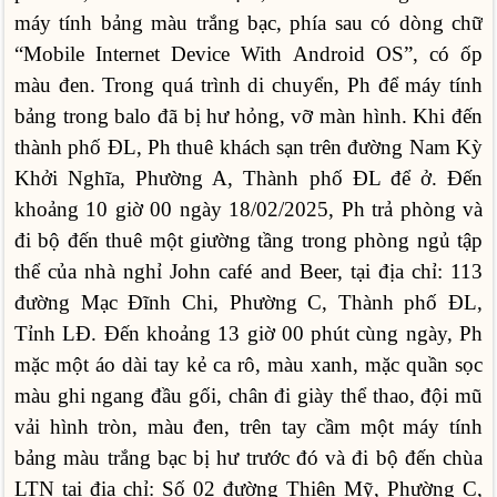
máy tính bảng màu trắng bạc, phía sau có dòng chữ
“Mobile Internet Device With Android OS”, có ốp
màu đen. Trong quá trình di chuyển, Ph để máy tính
bảng trong balo đã bị hư hỏng, vỡ màn hình. Khi đến
thành phố ĐL, Ph thuê khách sạn trên đường Nam Kỳ
Khởi Nghĩa, Phường A, Thành phố ĐL để ở. Đến
khoảng 10 giờ 00 ngày 18/02/2025, Ph trả phòng và
đi bộ đến thuê một giường tầng trong phòng ngủ tập
thể của nhà nghỉ John café and Beer, tại địa chỉ: 113
đường Mạc Đĩnh Chi, Phường C, Thành phố ĐL,
Tỉnh LĐ. Đến khoảng 13 giờ 00 phút cùng ngày, Ph
mặc một áo dài tay kẻ ca rô, màu xanh, mặc quần sọc
màu ghi ngang đầu gối, chân đi giày thể thao, đội mũ
vải hình tròn, màu đen, trên tay cầm một máy tính
bảng màu trắng bạc bị hư trước đó và đi bộ đến chùa
LTN tại địa chỉ: Số 02 đường Thiện Mỹ, Phường C,