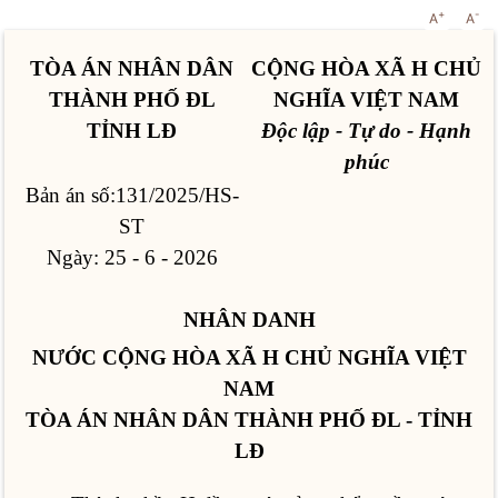
+
-
A
A
TÒA ÁN NHÂN DÂN
CỘNG HÒA XÃ H CHỦ
THÀNH PHỐ ĐL
NGHĨA VIỆT NAM
TỈNH LĐ
Độc lập - Tự do - Hạnh
phúc
Bản án số:131/2025/HS-
ST
Ngày: 25 - 6 - 2026
NHÂN DANH
NƯỚC CỘNG HÒA XÃ H CHỦ NGHĨA VIỆT
NAM
TÒA ÁN NHÂN DÂN THÀNH PHỐ ĐL - TỈNH
LĐ