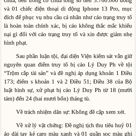
chùa, bên trong có chứa tổng số tiền 3.760.000 đồng
và 01 chiếc điện thoại di động Iphone 13 Pro, mục
đích để phục vụ nhu cầu cá nhân như cáo trạng truy tố
là hoàn toàn chính xác, bị cáo không thắc mắc khiếu
nại gì đối với cáo trạng truy tố và xin được giảm nhẹ
hình phạt.
Sau phần luận tội, đại diện Viện kiểm sát vẫn giữ
nguyên quan điểm truy tố bị cáo Lý Duy Ph về tội
“Trộm cắp tài sản” và đề nghị áp dụng khoản 1 Điều
173; điểm s khoản 1 và 2 Điều 51; Điều 38 của Bộ
luật hình sự, xử phạt bị cáo Lý Duy Ph từ 18 (mười
tám) đến 24 (hai mươi bốn) tháng tù.
Về trách nhiệm dân sự: Không đề cập xem xét.
Về xử lý vật chứng: Đề nghị tịch thu tiêu huỷ 01
áo dài tay kẻ caro màu xanh và 01 quần sọc màu ghi