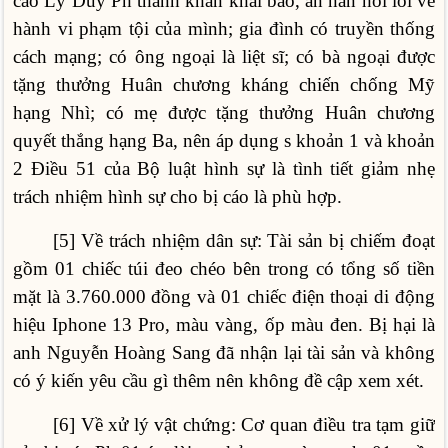
cáo Lý Duy Ph thành khẩn khai báo, ăn năn hối lỗi về
hành vi phạm tội của mình; gia đình có truyền thống
cách mạng; có ông ngoại là liệt sĩ; có bà ngoại được
tặng thưởng Huân chương kháng chiến chống Mỹ
hạng Nhì; có mẹ được tặng thưởng Huân chương
quyết thắng hạng Ba, nên áp dụng s khoản 1 và khoản
2 Điều 51 của Bộ luật hình sự là tình tiết giảm nhẹ
trách nhiệm hình sự cho bị cáo là phù hợp.
[5] Về trách nhiệm dân sự: Tài sản bị chiếm đoạt
gồm 01 chiếc túi đeo chéo bên trong có tổng số tiền
mặt là 3.760.000 đồng và 01 chiếc điện thoại di động
hiệu Iphone 13 Pro, màu vàng, ốp màu đen. Bị hại là
anh Nguyễn Hoàng Sang đã nhận lại tài sản và không
có ý kiến yêu cầu gì thêm nên không đề cập xem xét.
[6] Về xử lý vật chứng: Cơ quan điều tra tạm giữ