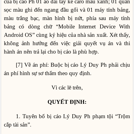
của bị cáo Ph 01 áo dài tay kẻ caro màu xanh; 01 quần
sọc màu ghi đến ngang đầu gối và 01 máy tính bảng,
màu trắng bạc, màn hình bị nứt, phía sau máy tính
bảng có dòng chữ “Mobile Internet Device With
Android OS” cùng ký hiệu của nhà sản xuất. Xét thấy,
không ảnh hưởng đến việc giải quyết vụ án và thi
hành án nên trả lại cho bị cáo là phù hợp.
[7] Về án phí: Buộc bị cáo Lý Duy Ph phải chịu
án phí hình sự sơ thẩm theo quy định.
Vì các lẽ trên,
QUYẾT ĐỊNH:
1. Tuyên bố bị cáo Lý Duy Ph phạm tội “Trộm
cắp tài sản”.