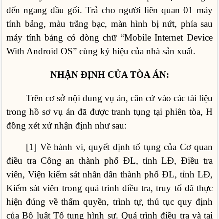
đến ngang đầu gối. Trả cho người liên quan 01 máy
tính bảng, màu trắng bạc, màn hình bị nứt, phía sau
máy tính bảng có dòng chữ “Mobile Internet Device
With Android OS” cùng ký hiệu của nhà sản xuất.
NHẬN ĐỊNH CỦA TÒA ÁN:
Trên cơ sở nội dung vụ án, căn cứ vào các tài liệu
trong hồ sơ vụ án đã được tranh tụng tại phiên tòa, H
đồng xét xử nhận định như sau:
[1] Về hành vi, quyết định tố tụng của Cơ quan
điều tra Công an thành phố ĐL, tỉnh LĐ, Điều tra
viên, Viện kiểm sát nhân dân thành phố ĐL, tỉnh LĐ,
Kiểm sát viên trong quá trình điều tra, truy tố đã thực
hiện đúng về thẩm quyền, trình tự, thủ tục quy định
của Bộ luật Tố tụng hình sự. Quá trình điều tra và tại