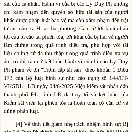
xài của cá nhân. Hành vi của bị cáo Lý Duy Ph không
chỉ xâm phạm đến quyền sở hữu tài sản của người
khác được pháp luật bảo vệ mà còn xâm phạm đến trật
tự an toàn xã H tại địa phương. Căn cứ lời khai nhận
tội của bị cáo tại phiên tòa, lời khai của bị hại và người
làm chứng trong quá trình điều tra, phù hợp với tài
liệu chứng cứ đã thu thập trong quá trình điều tra vụ
án, có đủ căn cứ kết luận hành vi của bị cáo Lý Duy
Ph phạm về tội “Trộm cắp tài sản” theo khoản 1 Điều
173 của Bộ luật hình sự như cáo trạng số 144/CT-
VKSĐL - LĐ ngày 04/6/2025 Viện kiểm sát nhân dân
thành phố ĐL, tỉnh LĐ đã truy tố và kết luận của
Kiểm sát viên tại phiên tòa là hoàn toàn có căn cứ và
đúng pháp luật.
[4] Về tình tiết giảm nhẹ trách nhiệm hình sự: Bị