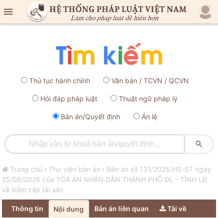

Thủ tục hành chính
Văn bản / TCVN / QCVN
Hỏi đáp pháp luật
Thuật ngữ pháp lý
Bản án/Quyết định
Án lệ

Trang chủ
Thư viện bản án
Bản án số 131/2025/HS-ST ngày
25/06/2026 của TÒA ÁN NHÂN DÂN THÀNH PHỐ ĐL - TỈNH LĐ
về trộm cắp tài sản
Thông tin
Bản án liên quan
Tải về
Nội dung