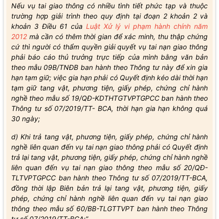
Nếu vụ tai giao thông có nhiều tình tiết phức tạp và thuộc
trường hợp giải trình theo quy định tại đoạn 2 khoản 2 và
khoản 3 Điều 61 của
Luật Xử lý vi phạm hành chính năm
2012
mà cần có thêm thời gian để xác minh, thu thập chứng
cứ thì người có thẩm quyền giải quyết vụ tai nạn giao thông
phải báo cáo thủ trưởng trực tiếp của mình bằng văn bản
theo mẫu 09B/TNĐB ban hành theo Thông tư này để xin gia
hạn tạm giữ; việc gia hạn phải có Quyết định kéo dài thời hạn
tạm giữ tang vật, phương tiện, giấy phép, chứng chỉ hành
nghề theo mẫu số 19/QĐ-KDTHTGTVPTGPCC ban hành theo
Thông tư số 07/2019/TT- BCA, thời hạn gia hạn không quá
30 ngày;
d) Khi trả tang vật, phương tiện, giấy phép, chứng chỉ hành
nghề liên quan đến vụ tai nạn giao thông phải có Quyết định
trả lại tang vật, phương tiện, giấy phép, chứng chỉ hành nghề
liên quan đến vụ tai nạn giao thông theo mẫu số 20/QĐ-
TLTVPTGPCC ban hành theo Thông tư số 07/2019/TT-BCA,
đồng thời lập Biên bản trả lại tang vật, phương tiện, giấy
phép, chứng chỉ hành nghề liên quan đến vụ tai nạn giao
thông theo mẫu số 60/BB-TLGTTVPT ban hành theo Thông
tư số 07/2019/TT-BCA;”