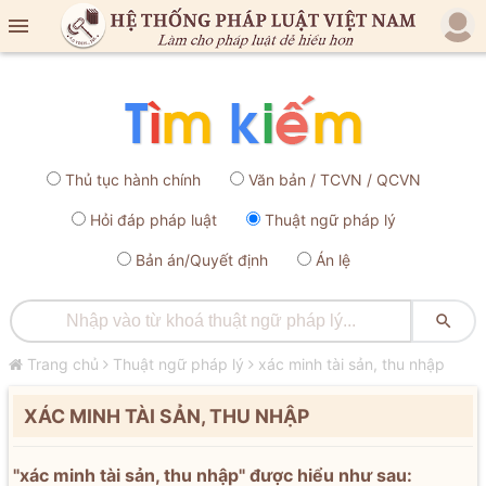

Thủ tục hành chính
Văn bản / TCVN / QCVN
Hỏi đáp pháp luật
Thuật ngữ pháp lý
Bản án/Quyết định
Án lệ

Trang chủ
Thuật ngữ pháp lý
xác minh tài sản, thu nhập
XÁC MINH TÀI SẢN, THU NHẬP
"xác minh tài sản, thu nhập" được hiểu như sau: