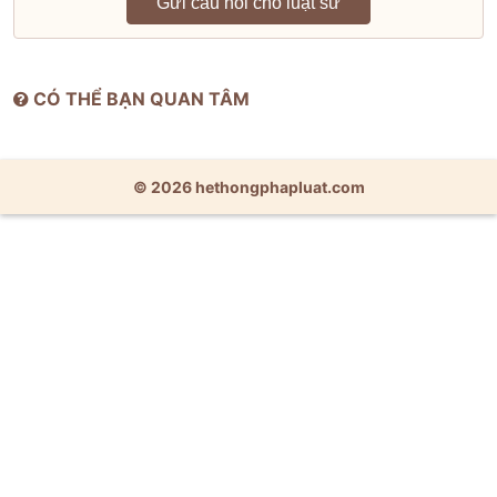
Gửi câu hỏi cho luật sư
CÓ THỂ BẠN QUAN TÂM
© 2026 hethongphapluat.com