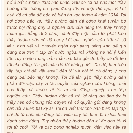
bố ở bất cứ hình thức nào khác. Sau đó tôi đã nhờ một thầy
hướng dẫn (cùng cơ quan đứng tên về mặt thủ tục). Vì kết
quả đã có sẵn để bảo vệ luận án vào tháng 4 năm 2014. Tại
hội đồng bảo vệ, thầy hướng dẫn đã công khai tuyên bố
trước hội đồng đây là nghiên cứu của riêng tôi, thầy không
tham gia. Bẵng đi 2 năm, cách đây một tuần tôi phát hiện
thầy hướng dẫn cũ đã copy kết quả nghiên cứu (tất cả số
liệu, hình vẽ) và chuyển ngôn ngữ sang tiếng Anh để gửi
đăng bài trên 1 tạp chí nước ngòai mà không hề hỏi ý kiến
tôi. Tuy nhiên trong bản thảo bài báo gửi đi, thầy có đề tên
tôi như đồng tác giả mặc dù tôi không biết. Do đó, ban biên
tập tạp chí đã viết email đến tôi và hỏi tôi có đồng ý cho
đăng bài báo này không. Tôi đã lên gặp thầy hướng dẫn
phản đối việc này vì tác quyền của nghiên cứu không phải
của thầy mà thuộc về tôi và các đồng nghiệp trực tiếp
nghiên cứu. Thầy hướng dẫn cũ trả lời rằng do ông ấy là
thầy nên có chung tác quyền và có quyền gửi đăng không
cần hỏi ý kiến bất kỳ ai. Tôi đã viết thư cho ban biên tập tạp
chí để từ chối cho đăng bài. Hiện nay bài báo đã bị loại khỏi
danh sách đăng. Tuy nhiên thầy hướng dẫn lại đe dọa tôi vì
tôi từ chối. Tôi và các đồng nghiệp muốn kiện việc này ra