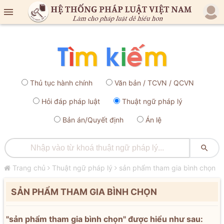

Thủ tục hành chính
Văn bản / TCVN / QCVN
Hỏi đáp pháp luật
Thuật ngữ pháp lý
Bản án/Quyết định
Án lệ

Trang chủ
Thuật ngữ pháp lý
sản phẩm tham gia bình chọn
SẢN PHẨM THAM GIA BÌNH CHỌN
"sản phẩm tham gia bình chọn" được hiểu như sau: