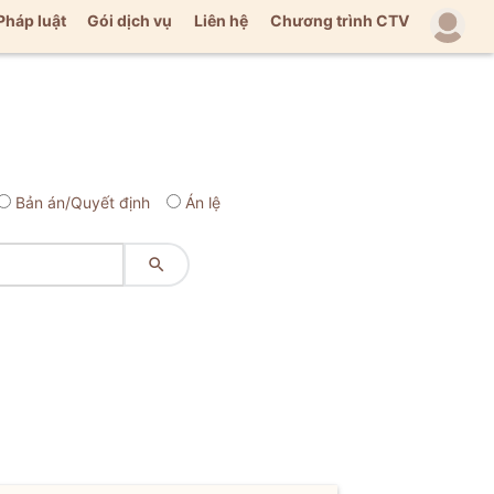
Pháp luật
Gói dịch vụ
Liên hệ
Chương trình CTV
Bản án/Quyết định
Án lệ
