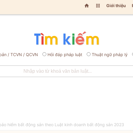


Giới thiệu
bản / TCVN / QCVN
Hỏi đáp pháp luật
Thuật ngữ pháp lý
ảo hiểm bất động sản theo Luật kinh doanh bất động sản 2023