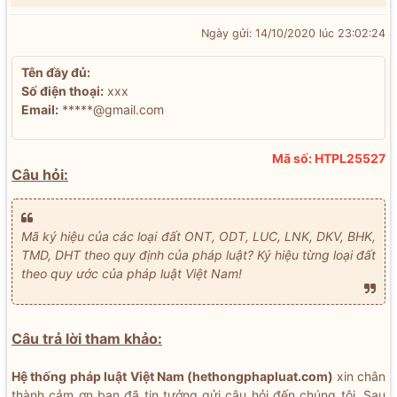
Ngày gửi: 14/10/2020 lúc 23:02:24
Tên đầy đủ:
Số điện thoại:
xxx
Email:
*****@gmail.com
Mã số: HTPL25527
Câu hỏi:
Mã ký hiệu của các loại đất ONT, ODT, LUC, LNK, DKV, BHK,
TMD, DHT theo quy định của pháp luật? Ký hiệu từng loại đất
theo quy ước của pháp luật Việt Nam!
Câu trả lời tham khảo:
Hệ thống pháp luật Việt Nam (hethongphapluat.com)
xin chân
thành cảm ơn bạn đã tin tưởng gửi câu hỏi đến chúng tôi. Sau