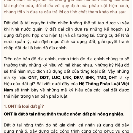
khi nghiên cứu, đối chiếu với quy định của pháp luật hiện hành,
chúng tôi xin đưa ra câu trả lời có tính chất tham khảo như sau:
Đất đai là tài nguyên thiên nhiên không thể tái tạo được vì vậy
khi Nhà nước quản lý đất đai cần đưa ra những kế hoạch sử
dụng đất phù hợp cho hiện tại và cả tương lai. Công cụ để Nhà
nước quản lý, xác định mục đích sử dụng đất, giải quyết tranh
chấp đất đai là bản đồ địa chính.
Trên các bản đồ địa chính, mảnh trích đo địa chính chúng ta sẽ
thường thấy những ký hiệu với mã khác nhau. Những ký hiệu đó
sẽ thể hiện mục đích sử dụng đất của từng loại đất. Vậy những
mã ký hiệu
ONT, ODT, LUC, LNK, DKV, BHK, TMD, DHT
là ký
hiệu của đất gì? Bài viết dưới đây của
Hệ Thống Pháp Luật Việt
Nam
sẽ trình bày về những mã ký hiệu của các loại đất được
thể hiện trong văn bản pháp luật.
1. ONT là loại đất gì?
ONT là đất ở tại nông thôn thuộc nhóm đất phi nông nghiệp.
Đất ở tại nông thôn do hộ gia đình, cá nhân sử dụng để xây
dựng nhà ở, xây dựng các công trình công cộng phục vụ cho