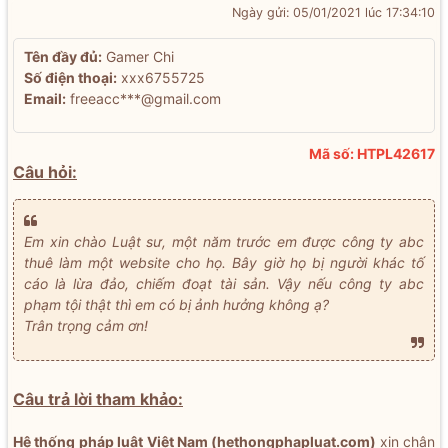
Ngày gửi: 05/01/2021 lúc 17:34:10
Tên đầy đủ:
Gamer Chi
Số điện thoại:
xxx6755725
Email:
freeacc***@gmail.com
Mã số: HTPL42617
Câu hỏi:
Em xin chào Luật sư, một năm trước em được công ty abc
thuê làm một website cho họ. Bây giờ họ bị người khác tố
cáo là lừa đảo, chiếm đoạt tài sản. Vậy nếu công ty abc
phạm tội thật thì em có bị ảnh hưởng không ạ?
Trân trọng cảm ơn!
Câu trả lời tham khảo:
Hệ thống pháp luật Việt Nam (hethongphapluat.com)
xin chân