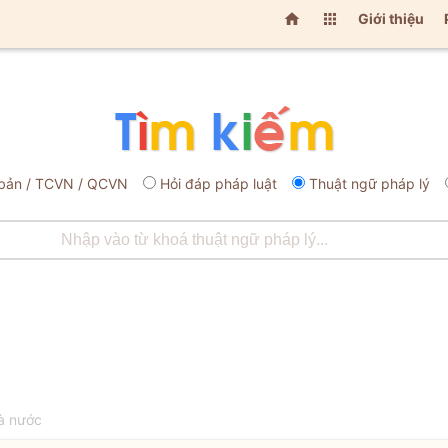


Giới thiệu
bản / TCVN / QCVN
Hỏi đáp pháp luật
Thuật ngữ pháp lý
à nước