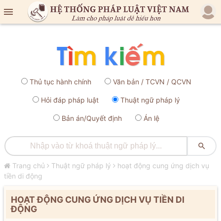

Thủ tục hành chính
Văn bản / TCVN / QCVN
Hỏi đáp pháp luật
Thuật ngữ pháp lý
Bản án/Quyết định
Án lệ

Trang chủ
Thuật ngữ pháp lý
hoạt động cung ứng dịch vụ
tiền di động
HOẠT ĐỘNG CUNG ỨNG DỊCH VỤ TIỀN DI
ĐỘNG