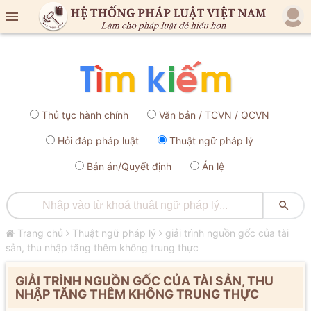

Thủ tục hành chính
Văn bản / TCVN / QCVN
Hỏi đáp pháp luật
Thuật ngữ pháp lý
Bản án/Quyết định
Án lệ

Trang chủ
Thuật ngữ pháp lý
giải trình nguồn gốc của tài
sản, thu nhập tăng thêm không trung thực
GIẢI TRÌNH NGUỒN GỐC CỦA TÀI SẢN, THU
NHẬP TĂNG THÊM KHÔNG TRUNG THỰC