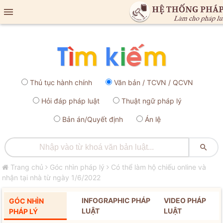

Thủ tục hành chính
Văn bản / TCVN / QCVN
Hỏi đáp pháp luật
Thuật ngữ pháp lý
Bản án/Quyết định
Án lệ

Trang chủ
Góc nhìn pháp lý
Có thể làm hộ chiếu online và
nhận tại nhà từ ngày 1/6/2022
INFOGRAPHIC PHÁP
VIDEO PHÁP
GÓC NHÌN
LUẬT
LUẬT
PHÁP LÝ