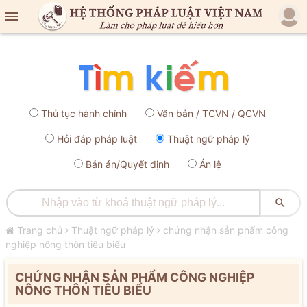

Thủ tục hành chính
Văn bản / TCVN / QCVN
Hỏi đáp pháp luật
Thuật ngữ pháp lý
Bản án/Quyết định
Án lệ

Trang chủ
Thuật ngữ pháp lý
chứng nhận sản phẩm công
nghiệp nông thôn tiêu biểu
CHỨNG NHẬN SẢN PHẨM CÔNG NGHIỆP
NÔNG THÔN TIÊU BIỂU