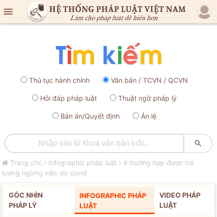

Thủ tục hành chính
Văn bản / TCVN / QCVN
Hỏi đáp pháp luật
Thuật ngữ pháp lý
Bản án/Quyết định
Án lệ

Trang chủ
Infographic pháp luật
4 trường hợp được trả
lương ngừng việc do covid
GÓC NHÌN
VIDEO PHÁP
INFOGRAPHIC PHÁP
PHÁP LÝ
LUẬT
LUẬT