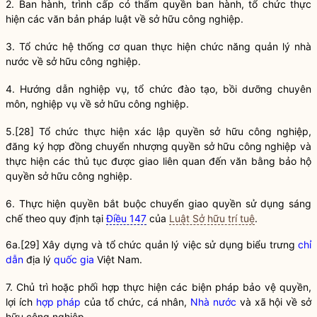
2. Ban hành, trình cấp có thẩm
quyền
ban hành, tổ chức thực
hiện các văn bản pháp
luật
về sở hữu công nghiệp.
3. Tổ chức hệ thống cơ quan thực hiện chức năng
quản lý nhà
nước
về sở hữu công nghiệp.
4. Hướng dẫn nghiệp vụ, tổ chức đào tạo, bồi dưỡng chuyên
môn, nghiệp vụ về sở hữu công nghiệp.
5.
[28]
Tổ chức thực hiện xác lập quyền sở hữu công nghiệp,
đăng ký hợp đồng chuyển nhượng quyền sở hữu công nghiệp và
thực hiện các thủ tục được giao liên quan đến văn bằng bảo hộ
quyền sở hữu công nghiệp.
6. Thực hiện
quyền
bắt buộc chuyển giao
quyền
sử dụng sáng
chế theo quy định tại
Điều 147
của
Luật Sở hữu trí tuệ
.
6a.
[29]
Xây dựng và tổ chức quản lý việc sử dụng biểu trưng
chỉ
dẫn
địa lý
quốc gia
Việt Nam.
7. Chủ trì hoặc phối hợp thực hiện các biện pháp bảo vệ
quyền
,
lợi ích
hợp pháp
của tổ chức, cá nhân,
Nhà nước
và xã hội về sở
hữu công nghiệp.