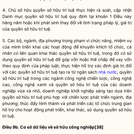
4. Chủ sở hữu
quyền
sở hữu trí tuệ thực hiện rà soát, cập nhật
Danh mục
quyền
sở hữu trí tuệ quy định tại khoản 1 Điều này
hằng năm hoặc khi phát sinh thay đổi về tình trạng pháp lý, giá trị
của
quyền
sở hữu trí tuệ.
5. Các bộ, ngành, địa phương trong phạm vi chức năng, nhiệm vụ
của mình triển khai các hoạt động để khuyến khích tổ chức, cá
nhân có liên quan khai thác
quyền
sở hữu trí tuệ, trong đó có sử
dụng
quyền
sở hữu trí tuệ để góp vốn hoặc thế chấp để vay vốn
theo quy định của pháp
luật
, thực hiện hỗ trợ xác định giá trị đối
với các
quyền
sở hữu trí tuệ tạo ra từ ngân sách
nhà nước
,
quyền
sở hữu trí tuệ trong các ngành công nghệ chiến lược, công nghệ
cao, công nghệ xanh và
quyền
sở hữu trí tuệ của các doanh
nghiệp vừa và nhỏ, doanh nghiệp khởi nghiệp sáng tạo dựa trên
quyền
sở hữu trí tuệ phù hợp với chiến lược phát triển ngành, địa
phương; thúc đẩy hình thành và phát triển các tổ chức trung gian
hỗ trợ cho hoạt động phát triển, khai thác, sử dụng
quyền
sở hữu
trí tuệ.
Điều 9b. Cơ sở dữ liệu về sở hữu công nghiệp
[38]