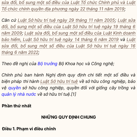
sửa đổi, bổ sung một số điều của Luật Tổ chức Chính phủ và Luật
Tổ chức chính quyền địa phương ngày 22 tháng 11 năm 2019
;
Căn cứ
Luật Sở hữu trí tuệ ngày 29 tháng 11 năm 2005
;
Luật sửa
đổi, bổ sung một số điều của Luật Sở hữu trí tuệ ngày 19 tháng 6
năm 2009
;
Luật sửa đổi, bổ sung một số điều của Luật Kinh doanh
bảo hiểm, Luật Sở hữu trí tuệ ngày 14 tháng 6 năm 2019
và
Luật
sửa đổi, bổ sung một số điều của Luật Sở hữu trí tuệ ngày 16
tháng 6 năm 2022
;
Theo đề nghị của
Bộ trưởng
Bộ Khoa học và Công nghệ;
Chính phủ ban hành Nghị định quy định chi tiết một số điều và
biện pháp thi hành
Luật Sở hữu trí tuệ
về sở hữu công nghiệp, bảo
vệ
quyền
sở hữu công nghiệp,
quyền
đối với giống cây trồng và
quản lý nhà nước
về sở hữu trí tuệ.
[1]
Phần thứ nhất
NHỮNG QUY ĐỊNH CHUNG
Điều 1. Phạm vi điều chỉnh