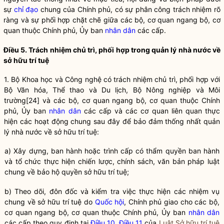
sự
chỉ đạo
chung của Chính phủ, có sự phân công trách nhiệm rõ
ràng và sự phối hợp chặt chẽ giữa các bộ, cơ quan ngang bộ, cơ
quan thuộc Chính phủ, Ủy ban
nhân dân
các cấp.
Điều 5. Trách nhiệm chủ trì, phối hợp trong
quản lý nhà nước
về
sở hữu trí tuệ
1. Bộ Khoa học và Công nghệ có trách nhiệm chủ trì, phối hợp với
Bộ Văn hóa, Thể thao và Du lịch, Bộ Nông nghiệp và Môi
trường
[24]
và các bộ, cơ quan ngang bộ, cơ quan thuộc Chính
phủ, Ủy ban
nhân dân
các cấp và các cơ quan liên quan thực
hiện các hoạt động chung sau đây để bảo đảm thống nhất
quản
lý nhà nước
về sở hữu trí tuệ:
a) Xây dựng, ban hành hoặc trình cấp có thẩm
quyền
ban hành
và tổ chức thực hiện chiến lược, chính sách, văn bản pháp
luật
chung về bảo hộ
quyền
sở hữu trí tuệ;
b) Theo dõi, đôn đốc và kiểm tra việc thực hiện các nhiệm vụ
chung về sở hữu trí tuệ do
Quốc hội
, Chính phủ giao cho các bộ,
cơ quan ngang bộ, cơ quan thuộc Chính phủ, Ủy ban
nhân dân
các cấp theo quy định tại
Điều 10, Điều 11
của
Luật Sở hữu trí tuệ