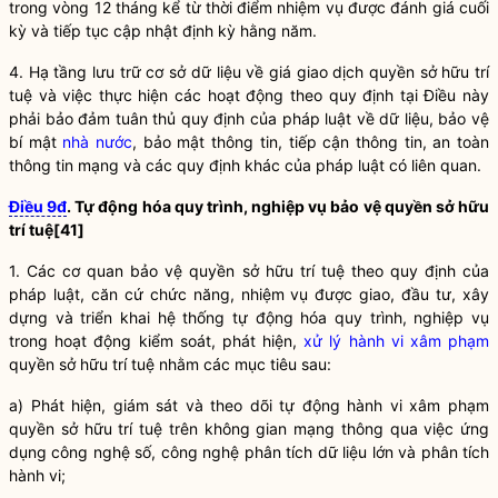
trong vòng 12 tháng kể từ thời điểm nhiệm vụ được đánh giá cuối
kỳ và tiếp tục cập nhật định kỳ hằng năm.
4. Hạ tầng lưu trữ cơ sở dữ liệu về giá giao dịch
quyền
sở hữu trí
tuệ và việc thực hiện các hoạt động theo quy định tại Điều này
phải bảo đảm tuân thủ quy định của pháp
luật
về dữ liệu, bảo vệ
bí mật
nhà nước
, bảo mật thông tin, tiếp cận thông tin, an toàn
thông tin mạng và các quy định khác của pháp
luật
có liên quan.
Điều 9đ
. Tự động hóa quy trình, nghiệp vụ bảo vệ quyền sở hữu
trí tuệ
[41]
1. Các cơ quan bảo vệ
quyền
sở hữu trí tuệ theo quy định của
pháp
luật
, căn cứ chức năng, nhiệm vụ được giao, đầu tư, xây
dựng và triển khai hệ thống tự động hóa quy trình, nghiệp vụ
trong hoạt động kiểm soát, phát hiện,
xử lý hành vi xâm phạm
quyền
sở hữu trí tuệ nhằm các mục tiêu sau:
a) Phát hiện, giám sát và theo dõi tự động
hành vi xâm phạm
quyền
sở hữu trí tuệ trên không gian mạng thông qua việc ứng
dụng công nghệ số, công nghệ phân tích dữ liệu lớn và phân tích
hành vi;