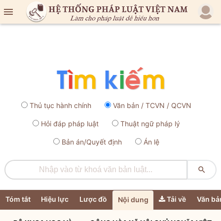

Thủ tục hành chính
Văn bản / TCVN / QCVN
Hỏi đáp pháp luật
Thuật ngữ pháp lý
Bản án/Quyết định
Án lệ

Tóm tắt
Hiệu lực
Lược đồ
Tải về
Văn bả
Nội dung