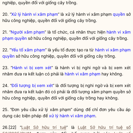
nghiệp,
quyền
đối với giống cây trồng.
20. “
Xử lý hành vi xâm phạm
” là
xử lý hành vi xâm phạm
quyền
sở
hữu công nghiệp,
quyền
đối với giống cây trồng.
21. “
Người xâm phạm
” là tổ chức, cá nhân thực hiện
hành vi xâm
phạm
quyền
sở hữu công nghiệp,
quyền
đối với giống cây trồng.
22. “
Yếu tố xâm phạm
” là yếu tố được tạo ra từ
hành vi xâm phạm
quyền
sở hữu công nghiệp,
quyền
đối với giống cây trồng.
23. “
Hành vi bị xem xét
” là hành vi bị nghi ngờ và bị xem xét
nhằm đưa ra kết luận có phải là
hành vi xâm phạm
hay không.
24. “
Đối tượng bị xem xét
” là đối tượng bị nghi ngờ và bị xem xét
nhằm đưa ra kết luận đó có phải là đối tượng xâm phạm
quyền
sở
hữu công nghiệp,
quyền
đối với giống cây trồng hay không.
25. “Đơn yêu cầu xử lý xâm phạm” dùng để chỉ đơn yêu cầu áp
dụng các biện pháp để
xử lý hành vi xâm phạm
.
26.
[22]
“
Luật Sở hữu trí tuệ
” là
Luật Sở hữu trí tuệ số