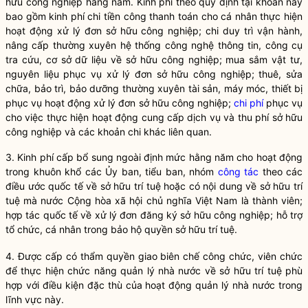
hữu công nghiệp hằng năm. Kinh phí theo quy định tại khoản này
bao gồm kinh phí chi tiền công thanh toán cho cá nhân thực hiện
hoạt động xử lý đơn sở hữu công nghiệp; chi duy trì vận hành,
nâng cấp thường xuyên hệ thống công nghệ thông tin, công cụ
tra cứu, cơ sở dữ liệu về sở hữu công nghiệp; mua sắm vật tư,
nguyên liệu phục vụ xử lý đơn sở hữu công nghiệp; thuê, sửa
chữa, bảo trì, bảo dưỡng thường xuyên tài sản, máy móc, thiết bị
phục vụ hoạt động xử lý đơn sở hữu công nghiệp;
chi phí
phục vụ
cho việc thực hiện hoạt động cung cấp dịch vụ và thu phí sở hữu
công nghiệp và các khoản chi khác liên quan.
3. Kinh phí cấp bổ sung ngoài định mức hằng năm cho hoạt động
trong khuôn khổ các Ủy ban, tiểu ban, nhóm
công tác
theo các
điều ước quốc tế về sở hữu trí tuệ hoặc có nội dung về sở hữu trí
tuệ mà nước Cộng hòa xã hội chủ nghĩa Việt Nam là thành viên;
hợp tác quốc tế về xử lý đơn đăng ký sở hữu công nghiệp; hỗ trợ
tổ chức, cá nhân trong bảo hộ
quyền
sở hữu trí tuệ.
4. Được cấp có thẩm
quyền
giao biên chế công chức, viên chức
để thực hiện chức năng
quản lý nhà nước
về sở hữu trí tuệ phù
hợp với điều kiện đặc thù của hoạt động
quản lý nhà nước
trong
lĩnh vực này.