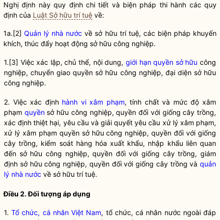
Nghị định này quy định chi tiết và biện pháp thi hành các quy
định của
Luật Sở hữu trí tuệ
về:
1a.
[2]
Quản lý nhà nước
về sở hữu trí tuệ, các biện pháp khuyến
khích, thúc đẩy hoạt động sở hữu công nghiệp.
1.
[3]
Việc xác lập, chủ thể, nội dung,
giới hạn quyền sở hữu
công
nghiệp, chuyển giao quyền sở hữu công nghiệp, đại diện sở hữu
công nghiệp.
2. Việc xác định
hành vi xâm phạm
, tính chất và mức độ xâm
phạm
quyền
sở hữu công nghiệp,
quyền
đối với giống cây trồng,
xác định thiệt hại, yêu cầu và giải quyết yêu cầu xử lý xâm phạm,
xử lý xâm phạm
quyền
sở hữu công nghiệp,
quyền
đối với giống
cây trồng, kiểm soát hàng hóa xuất khẩu, nhập khẩu liên quan
đến sở hữu công nghiệp,
quyền
đối với giống cây trồng, giám
định sở hữu công nghiệp,
quyền
đối với giống cây trồng và
quản
lý nhà nước
về sở hữu trí tuệ.
Điều 2. Đối tượng áp dụng
1.
Tổ chức, cá nhân Việt Nam
, tổ chức, cá nhân nước ngoài đáp