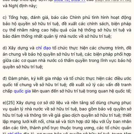
và Nghị định này;
c) Tổng hợp, đánh giá, báo cáo Chính phủ tình hình hoạt động
bảo hộ
quyền
sở hữu trí tuệ, đề xuất các chính sách, biện pháp
cụ thể nhằm nâng cao hiệu quả của hệ thống sở hữu trí tuệ và
bảo đảm thống nhất
quản lý nhà nước
về sở hữu trí tuệ;
d) Xây dựng và
chỉ đạo
tổ chức thực hiện các chương trình, đề
án chung về bảo hộ
quyền
sở hữu trí tuệ, các biện pháp phối hợp
giữa các cơ quan nhà nước có thẩm
quyền
trong lĩnh vực bảo hộ
quyền
sở hữu trí tuệ;
đ) Đàm phán, ký kết gia nhập và tổ chức thực hiện các điều ước
quốc tế chung về sở hữu trí tuệ; đề xuất xử lý các vấn đề tranh
chấp
quốc gia
liên quan đến sở hữu trí tuệ trong quan hệ quốc tế;
e)
[25]
Xây dựng cơ sở dữ liệu và nền tảng số dùng chung phục
vụ
quản lý nhà nước
về sở hữu trí tuệ, bao gồm bảo vệ
quyền
sở
hữu trí tuệ và thông tin về giá giao dịch
quyền
sở hữu trí tuệ; thiết
lập mạng lưới kết nối, chia sẻ và tích hợp dữ liệu với Ủy ban nhân
dân các tỉnh, thành phố trực thuộc trung ương, các tổ chức quản
lý
chỉ dẫn
địa lý, cơ quan bảo vệ
quyền
sở hữu trí tuệ, trung tâm