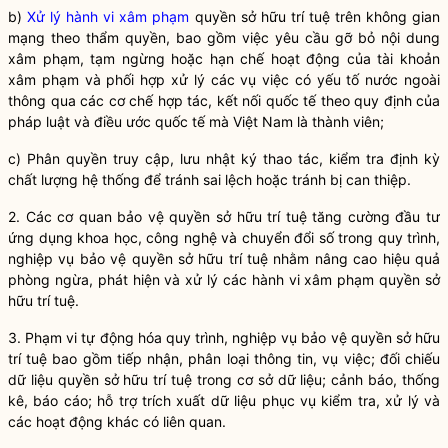
b)
Xử lý hành vi xâm phạm
quyền
sở hữu trí tuệ trên không gian
mạng theo thẩm
quyền
, bao gồm việc yêu cầu gỡ bỏ nội dung
xâm phạm, tạm ngừng hoặc hạn chế hoạt động của tài khoản
xâm phạm và phối hợp xử lý các vụ việc có yếu tố nước ngoài
thông qua các cơ chế hợp tác, kết nối quốc tế theo quy định của
pháp
luật
và điều ước quốc tế mà Việt Nam là thành viên;
c) Phân
quyền
truy cập, lưu nhật ký thao tác, kiểm tra định kỳ
chất lượng hệ thống để tránh sai lệch hoặc tránh bị can thiệp.
2. Các cơ quan bảo vệ
quyền
sở hữu trí tuệ tăng cường đầu tư
ứng dụng khoa học, công nghệ và chuyển đổi số trong quy trình,
nghiệp vụ bảo vệ
quyền
sở hữu trí tuệ nhằm nâng cao hiệu quả
phòng ngừa, phát hiện và xử lý các
hành vi xâm phạm
quyền
sở
hữu trí tuệ.
3. Phạm vi tự động hóa quy trình, nghiệp vụ bảo vệ
quyền
sở hữu
trí tuệ bao gồm tiếp nhận, phân loại thông tin, vụ việc; đối chiếu
dữ liệu
quyền
sở hữu trí tuệ trong cơ sở dữ liệu; cảnh báo, thống
kê, báo cáo; hỗ trợ trích xuất dữ liệu phục vụ kiểm tra, xử lý và
các hoạt động khác có liên quan.