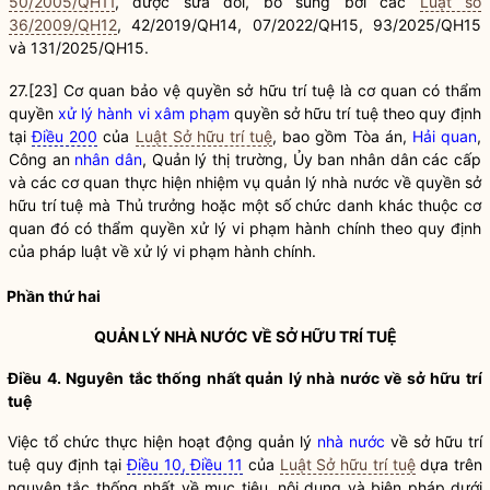
50/2005/QH11
, được sửa đổi, bổ sung bởi các
Luật số
36/2009/QH12
, 42/2019/QH14, 07/2022/QH15, 93/2025/QH15
và 131/2025/QH15.
27.
[23]
Cơ quan bảo vệ
quyền
sở hữu trí tuệ là cơ quan có thẩm
quyền
xử lý hành vi xâm phạm
quyền
sở hữu trí tuệ theo quy định
tại
Điều 200
của
Luật Sở hữu trí tuệ
, bao gồm Tòa án,
Hải quan
,
Công an
nhân dân
, Quản lý thị trường, Ủy ban
nhân dân
các cấp
và các cơ quan thực hiện nhiệm vụ
quản lý nhà nước
về
quyền
sở
hữu trí tuệ mà Thủ trưởng hoặc một số chức danh khác thuộc cơ
quan đó có thẩm
quyền
xử lý vi phạm hành chính theo quy định
của pháp
luật
về xử lý vi phạm hành chính.
Phần thứ hai
QUẢN LÝ NHÀ NƯỚC
VỀ SỞ HỮU TRÍ TUỆ
Điều 4. Nguyên tắc thống nhất
quản lý nhà nước
về sở hữu trí
tuệ
Việc tổ chức thực hiện hoạt động quản lý
nhà nước
về sở hữu trí
tuệ quy định tại
Điều 10, Điều 11
của
Luật Sở hữu trí tuệ
dựa trên
nguyên tắc thống nhất về mục tiêu, nội dung và biện pháp dưới