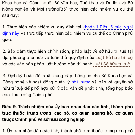
Khoa học và Công nghệ, Bộ Văn hóa, Thể thao và Du lịch và Bộ
Nông nghiệp và Môi trường
[35]
thực hiện các nhiệm vụ cụ thể
sau đây:
1. Thực hiện các nhiệm vụ quy định tại
khoản 1 Điều 5 của Nghị
định này
và trực tiếp thực hiện các nhiệm vụ cụ thể do Chính phủ
giao.
2. Bảo đảm thực hiện chính sách, pháp
luật
về sở hữu trí tuệ tại
địa phương phù hợp và tuân thủ quy định của
Luật Sở hữu trí tuệ
và các văn bản pháp
luật
hướng dẫn thi hành
Luật Sở hữu trí tuệ
.
3. Định kỳ hoặc đột xuất cung cấp thông tin cho Bộ Khoa học và
Công nghệ về hoạt động quản lý
nhà nước
và bảo vệ quyền sở
hữu trí tuệ để phối hợp xử lý các vấn đề phát sinh, tổng hợp báo
cáo Thủ tướng Chính phủ.
Điều 9. Trách nhiệm của Ủy ban nhân dân các tỉnh, thành phố
trực thuộc trung ương, các bộ, cơ quan ngang bộ, cơ quan
thuộc Chính phủ về sở hữu công nghiệp
1. Ủy ban nhân dân các tỉnh, thành phố trực thuộc trung ương có