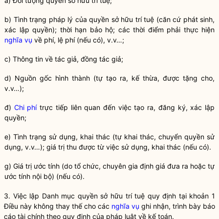
a) Đối tượng
quyền
sở hữu trí tuệ;
b) Tình trạng pháp lý của
quyền
sở hữu trí tuệ (căn cứ phát sinh,
xác lập
quyền
); thời hạn bảo hộ; các thời điểm phải thực hiện
nghĩa vụ
về phí, lệ phí (nếu có), v.v…;
c) Thông tin về tác giả, đồng tác giả;
d) Nguồn gốc hình thành (tự tạo ra, kế thừa, được tặng cho,
v.v…);
đ)
Chi phí
trực tiếp liên quan đến việc tạo ra, đăng ký, xác lập
quyền;
e) Tình trạng sử dụng, khai thác (tự khai thác, chuyển
quyền
sử
dụng, v.v…); giá trị thu được từ việc sử dụng, khai thác (nếu có).
g) Giá trị ước tính (do tổ chức, chuyên gia định giá đưa ra hoặc tự
ước tính nội bộ) (nếu có).
3. Việc lập Danh mục
quyền
sở hữu trí tuệ quy định tại khoản 1
Điều này không thay thế cho các
nghĩa vụ
ghi nhận, trình bày báo
cáo tài chính theo quy định của pháp
luật
về kế toán.