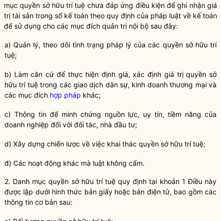
mục
quyền
sở hữu trí tuệ chưa đáp ứng điều kiện để ghi nhận giá
trị tài sản trong sổ kế toán theo quy định của pháp
luật
về kế toán
để sử dụng cho các mục đích quản trị nội bộ sau đây:
a) Quản lý, theo dõi tình trạng pháp lý của các
quyền
sở hữu trí
tuệ;
b) Làm căn cứ để thực hiện định giá, xác định giá trị
quyền
sở
hữu trí tuệ trong các giao dịch dân sự, kinh doanh thương mại và
các mục đích
hợp pháp
khác;
c) Thông tin để minh chứng nguồn lực, uy tín, tiềm năng của
doanh nghiệp đối với đối tác, nhà đầu tư;
d) Xây dựng chiến lược về việc khai thác
quyền
sở hữu trí tuệ;
đ) Các hoạt động khác mà luật không cấm.
2. Danh mục
quyền
sở hữu trí tuệ quy định tại khoản 1 Điều này
được lập dưới hình thức bản giấy hoặc bản điện tử, bao gồm các
thông tin cơ bản sau: