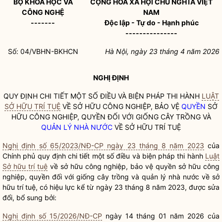
BỘ KHOA HỌC VÀ
CỘNG HÒA XÃ HỘI CHỦ NGHĨA VIỆT
CÔNG NGHỆ
NAM
-------
Độc lập - Tự do - Hạnh phúc
---------------
Số: 04/VBHN-BKHCN
Hà Nội, ngày 23 tháng 4 năm 2026
NGHỊ ĐỊNH
QUY ĐỊNH CHI TIẾT MỘT SỐ ĐIỀU VÀ BIỆN PHÁP THI HÀNH
LUẬT
SỞ HỮU TRÍ TUỆ
VỀ SỞ HỮU CÔNG NGHIỆP, BẢO VỆ
QUYỀN
SỞ
HỮU CÔNG NGHIỆP,
QUYỀN
ĐỐI VỚI GIỐNG CÂY TRỒNG VÀ
QUẢN LÝ NHÀ NƯỚC
VỀ SỞ HỮU TRÍ TUỆ
Nghị định số 65/2023/NĐ-CP ngày 23 tháng 8 năm 2023
của
Chính phủ quy định chi tiết một số điều và biện pháp thi hành
Luật
Sở hữu trí tuệ
về sở hữu công nghiệp, bảo vệ
quyền
sở hữu công
nghiệp,
quyền
đối với giống cây trồng và
quản lý nhà nước
về sở
hữu trí tuệ, có hiệu lực kể từ ngày 23 tháng 8 năm 2023, được sửa
đổi, bổ sung bởi:
Nghị định số 15/2026/NĐ-CP
ngày 14 tháng 01 năm 2026 của