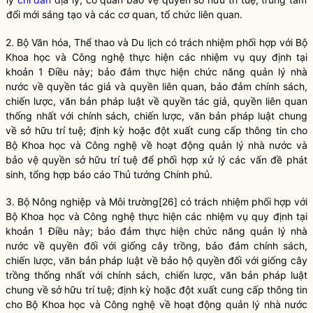
đổi mới sáng tạo và các cơ quan, tổ chức liên quan.
2. Bộ Văn hóa, Thể thao và Du lịch có trách nhiệm phối hợp với Bộ
Khoa học và Công nghệ thực hiện các nhiệm vụ quy định tại
khoản 1 Điều này; bảo đảm thực hiện chức năng
quản lý nhà
nước
về
quyền
tác giả và
quyền
liên quan, bảo đảm chính sách,
chiến lược, văn bản pháp
luật
về
quyền
tác giả,
quyền
liên quan
thống nhất với chính sách, chiến lược, văn bản pháp
luật
chung
về sở hữu trí tuệ; định kỳ hoặc đột xuất cung cấp thông tin cho
Bộ Khoa học và Công nghệ về hoạt động
quản lý nhà nước
và
bảo vệ
quyền
sở hữu trí tuệ để phối hợp xử lý các vấn đề phát
sinh, tổng hợp báo cáo Thủ tướng Chính phủ.
3. Bộ Nông nghiệp và Môi trường
[26]
có trách nhiệm phối hợp với
Bộ Khoa học và Công nghệ thực hiện các nhiệm vụ quy định tại
khoản 1 Điều này; bảo đảm thực hiện chức năng
quản lý nhà
nước
về
quyền
đối với giống cây trồng, bảo đảm chính sách,
chiến lược, văn bản pháp
luật
về bảo hộ
quyền
đối với giống cây
trồng thống nhất với chính sách, chiến lược, văn bản pháp
luật
chung về sở hữu trí tuệ; định kỳ hoặc đột xuất cung cấp thông tin
cho Bộ Khoa học và Công nghệ về hoạt động
quản lý nhà nước