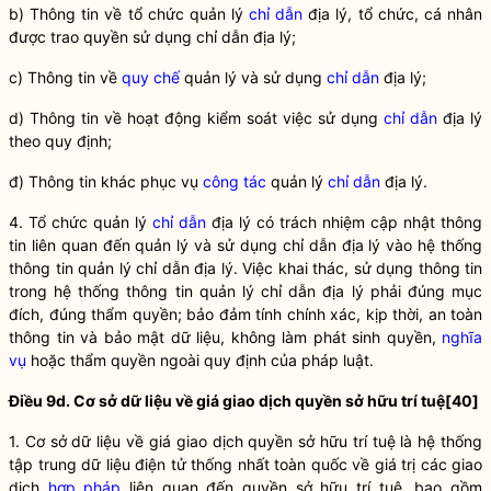
b) Thông tin về tổ chức quản lý
chỉ dẫn
địa lý, tổ chức, cá nhân
được trao
quyền
sử dụng
chỉ dẫn
địa lý;
c) Thông tin về
quy chế
quản lý và sử dụng
chỉ dẫn
địa lý;
d) Thông tin về hoạt động kiểm soát việc sử dụng
chỉ dẫn
địa lý
theo quy định;
đ) Thông tin khác phục vụ
công tác
quản lý
chỉ dẫn
địa lý.
4. Tổ chức quản lý
chỉ dẫn
địa lý có trách nhiệm cập nhật thông
tin liên quan đến quản lý và sử dụng
chỉ dẫn
địa lý vào hệ thống
thông tin quản lý
chỉ dẫn
địa lý. Việc khai thác, sử dụng thông tin
trong hệ thống thông tin quản lý
chỉ dẫn
địa lý phải đúng mục
đích, đúng thẩm
quyền
; bảo đảm tính chính xác, kịp thời, an toàn
thông tin và bảo mật dữ liệu, không làm phát sinh
quyền
,
nghĩa
vụ
hoặc thẩm
quyền
ngoài quy định của pháp
luật
.
Điều 9d. Cơ sở dữ liệu về giá giao dịch
quyền
sở hữu trí tuệ
[40]
1. Cơ sở dữ liệu về giá giao dịch
quyền
sở hữu trí tuệ là hệ thống
tập trung dữ liệu điện tử thống nhất toàn quốc về giá trị các giao
dịch
hợp pháp
liên quan đến
quyền
sở hữu trí tuệ, bao gồm