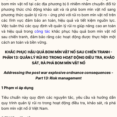
bom mìn vật nổ tại các địa phương bị ô nhiễm nhằm chuyển đổi từ
phương thức chủ động khảo sát và rà phá bom mìn vật nổ sang
phương thức quản lý rủi ro - ứng phó với rủi ro bom mìn vật nổ trên
các lĩnh vực đảm bảo an toàn, hiệu quả và tiết kiệm nguồn lực.
Việc tuân thủ các quy định về quản lý rủi ro giúp nâng cao an toàn
và hiệu quả trong
công tác
khắc phục hậu quả bom mìn vật nổ
sau chiến tranh, đảm bảo rằng các hoạt động được thực hiện một
cách an toàn và bền vững.
KHẮC PHỤC HẬU QUẢ BOM MÌN VẬT NỔ SAU CHIẾN TRANH -
PHẦN 13: QUẢN LÝ RỦI RO TRONG HOẠT ĐỘNG ĐIỀU TRA, KHẢO
SÁT, RÀ PHÁ BOM MÌN VẬT NỔ
Addressing the post war explosive ordnance consequences
-
Part 13: Risk management
1 Phạm vi áp dụng
Tiêu chuẩn này quy định các nguyên tắc, yêu cầu và hướng dẫn
quy trình quản lý rủi ro trong hoạt động điều tra, khảo sát, rà phá
bom mìn vật nổ ở Việt Nam.