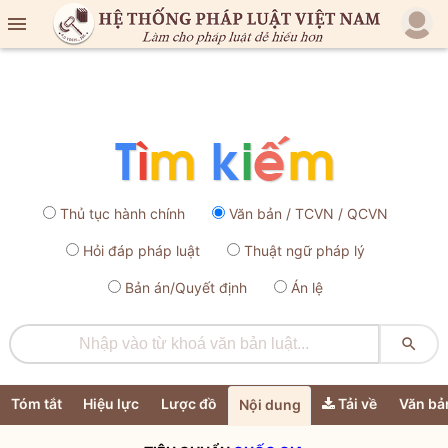

Thủ tục hành chính
Văn bản / TCVN / QCVN
Hỏi đáp pháp luật
Thuật ngữ pháp lý
Bản án/Quyết định
Án lệ

Tóm tắt
Hiệu lực
Lược đồ
Tải về
Văn bả
Nội dung