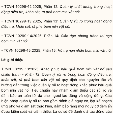
- TCVN 10299-12:2025, Phần 12:
Quản lý chất lượng trong hoạt
động điều tra, khảo sát, rà phá bom mìn vật nổ;
- TCVN 10299-13:2025, Phần 13:
Quản lý rủi ro trong hoạt động
điều tra, khảo sát, rà phá bom mìn vật nổ;
- TCVN 10299-14:2025, Phần 14:
Giáo dục phòng tránh tai nạn
bom mìn vật nổ;
- TCVN 10299-15:2025, Phần 15:
Hỗ trợ nạn nhân bom mìn vật nổ.
Lời giới thiệu
TCVN 10299-13:2025,
Khắc phục hậu quả bom mìn vật nổ sau
chiến tranh - Phần 13: Quản lý rủi ro trong hoạt động điều tra,
khảo sát, rà phá bom mìn vật nổ
quy định các nguyên tắc và
hướng dẫn trong việc quản lý rủi ro hoạt động khắc phục hậu quả
bom mìn vật nổ. Tiêu chuẩn này nhằm giảm thiểu các rủi ro và
đảm bảo an toàn tối đa cho người lao động và cộng đồng. Các
biện pháp quản lý rủi ro bao gồm đánh giá nguy cơ, lập kế hoạch
ứng phó và giám sát thực hiện, đảm bảo rằng mọi nguy cơ tiềm ẩn
được kiểm soát và giảm thiểu. Là cơ sở đ
ể
đánh giá tác động của