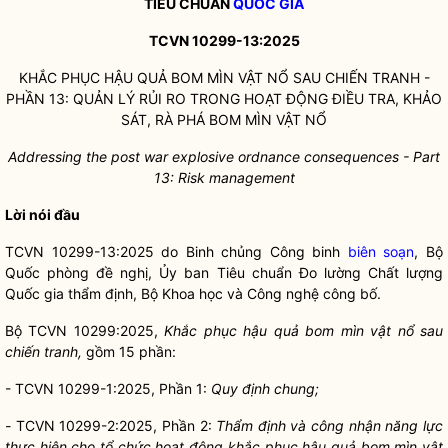
TIÊU CHUẨN
QUỐC GIA
TCVN 10299-13:2025
KHẮC PHỤC HẬU QUẢ BOM MÌN VẬT NỔ SAU CHIẾN TRANH -
PHẦN 13: QUẢN LÝ RỦI RO TRONG HOẠT ĐỘNG ĐIỀU TRA, KHẢO
SÁT, RÀ PHÁ BOM MÌN VẬT NỔ
Addressing the post war explosive ordnance consequences - Part
13: Risk management
Lời nói đầu
TCVN 10299-13:2025 do Binh chủng Công binh
biên soạn
, Bộ
Quốc phòng đề nghị, Ủy ban Tiêu chuẩn Đo lường Chất lượng
Quốc gia
thẩm định, Bộ Khoa học và Công nghệ công bố.
Bộ TCVN 10299:2025,
Khắc phục hậu quả bom mìn vật nổ sau
chiến tranh,
gồm 15 phần:
- TCVN 10299-1:2025, Phần 1:
Quy định chung;
-
TCVN 10299-2:2025, Phần 2:
Thẩm định và công nhận năng lực
thực hiện cho tổ chức hoạt động khắc phục hậu quả bom mìn vật