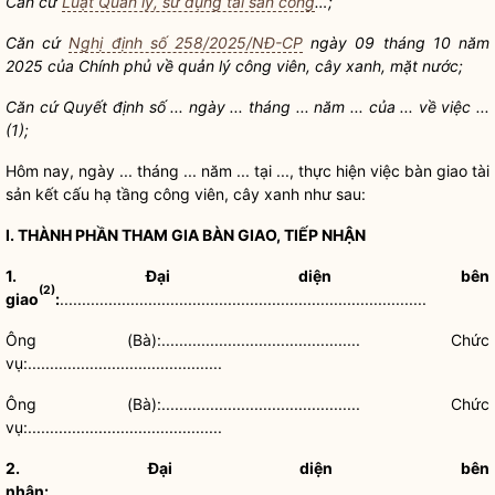
Căn cứ
Luật Quản lý, sử dụng tài sản công
…;
Căn cứ
Nghị định số 258/2025/NĐ-CP
ngày 09 tháng 10 năm
2025 của
Chính phủ về quản lý
công viên
,
cây xanh
,
mặt nước
;
Căn cứ Quyết định số ... ngày ... tháng ... năm ... của ... về việc ...
(1);
Hôm nay, ngày ... tháng ... năm ... tại ..., thực hiện việc bàn giao tài
sản kết cấu hạ tầng
công viên
,
cây xanh
như sau:
I. THÀNH PHẦN THAM GIA BÀN GIAO, TIẾP NHẬN
1. Đại diện bên
(2)
giao
:
...................................................................................
Ông (Bà):............................................. Chức
vụ:............................................
Ông (Bà):............................................. Chức
vụ:............................................
2. Đại diện bên
nhận:
.....................................................................................