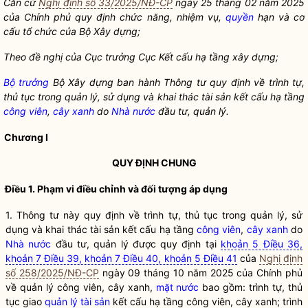
Căn cứ
Nghị định số 33/2025/NĐ-CP
ngày 25 tháng 02 năm 2025
của Chính
phủ quy định chức năng, nhiệm vụ,
quyền
hạn và cơ
cấu tổ chức của Bộ Xây dựng;
Theo đề nghị của Cục trưởng Cục Kết cấu hạ tầng xây dựng;
Bộ trưởng
Bộ Xây dựng ban hành Thông tư quy định về trình tự,
thủ tục trong quản lý, sử dụng và khai thác tài sản kết cấu hạ tầng
công viên
,
cây xanh
do
Nhà nước
đầu tư, quản lý.
Chương I
QUY ĐỊNH CHUNG
Điều 1. Phạm vi điều chỉnh và đối tượng áp dụng
1. Thông tư này quy định về trình tự, thủ tục trong quản lý, sử
dụng và khai thác tài sản kết cấu hạ tầng
công viên
,
cây xanh
do
Nhà nước
đầu tư, quản lý được quy định tại
khoản 5 Điều 36,
khoản 7 Điều 39, khoản 7 Điều 40, khoản 5 Điều 41
của
Nghị định
số 258/2025/NĐ-CP
ngày 09 tháng 10 năm 2025 của Chính phủ
về quản lý
công viên
,
cây xanh
,
mặt nước
bao gồm: trình tự, thủ
tục giao
quản lý tài sản
kết cấu hạ tầng
công viên
,
cây xanh
; trình