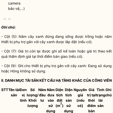
camera
bảo vệ,…)
…
…
Ghi chú:
- Cột (5): Năm
cây xanh
đứng đang sống được trồng hoặc năm
thiết bị phụ trợ gắn với
cây xanh
được lắp đặt (nếu có).
- Cột (7): Giá trị còn lại được ghi sổ kế toán hoặc giá trị theo kết
quả thẩm định giá tại thời điểm bàn giao (nếu có).
- Cột (9): Ghi cho thiết bị phụ trợ gắn với
cây xanh
: Đang sử dụng
hoặc Hỏng không sử dụng.
II. DANH MỤC TÀI SẢN KẾT CẤU HẠ TẦNG KHÁC CỦA
CÔNG VIÊN
STT
Tên tài
Đơn
Số
Năm
Năm
Diện
Diện
Nguyên
Giá
Tình
Ghi
sản
vị
lượng/
đầu
đưa
tích
tích
giá
trị tại
trạng
chú
tính
Khối
tư
vào
đất
sàn
(nếu
thời
tài
2
lượng
sử
(m
)
sử
có)
điểm
sản
dụng
dụng
bàn