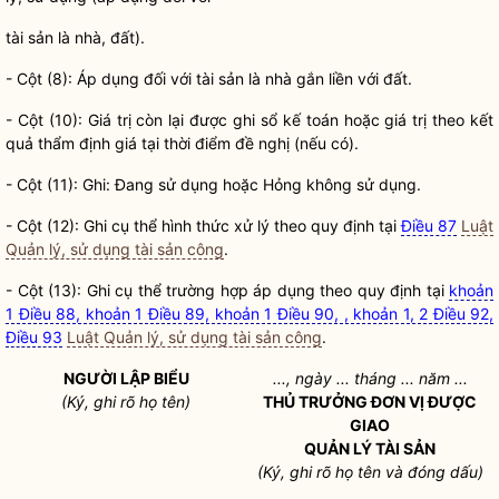
tài sản là nhà, đất).
- Cột (8): Áp dụng đối với tài sản là nhà gắn liền với đất.
- Cột (10): Giá trị còn lại được ghi sổ kế toán hoặc giá trị theo kết
quả thẩm định giá tại thời điểm đề nghị (nếu có).
- Cột (11): Ghi: Đang sử dụng hoặc Hỏng không sử dụng.
- Cột (12): Ghi cụ thể hình thức xử lý theo quy định tại
Điều 87
Luật
Quản lý, sử dụng tài sản công
.
- Cột (13): Ghi cụ thể trường hợp áp dụng theo quy định tại
khoản
1 Điều 88, khoản 1 Điều 89, khoản 1 Điều 90, , khoản 1, 2 Điều 92,
Điều 93
Luật Quản lý, sử dụng tài sản công
.
NGƯỜI LẬP BIỂU
..., ngày ... tháng ... năm ...
(Ký, ghi rõ họ tên)
THỦ TRƯỞNG ĐƠN VỊ ĐƯỢC
GIAO
QUẢN LÝ TÀI SẢN
(Ký, ghi rõ họ tên và đóng dấu)