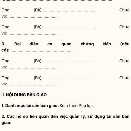
Ông (Bà):............................................. Chức
vụ:............................................
Ông (Bà):............................................. Chức
vụ:............................................
3. Đại diện cơ quan chứng kiến (nếu
có):
.....................................................
Ông (Bà):............................................. Chức
vụ:............................................
Ông (Bà):............................................. Chức
vụ:............................................
II. NỘI DUNG BÀN GIAO
1. Danh mục tài sản bàn giao:
Kèm theo Phụ lục.
2. Các hồ sơ liên quan đến việc quản lý, sử dụng tài sản bàn
giao: