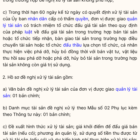
c) Trong thời hạn 60 ngày kể từ ngày có quyết định xử lý tài sản
của Ủy ban
nhân dân
cấp có thẩm
quyền
, đơn vị được giao
quản
lý tài sản
có trách nhiệm tổ chức đấu giá tài sản theo quy định
của pháp
luật
về đấu giá tài sản trong trường hợp bán tài sản
hoặc tổ chức tiếp nhận, bàn giao tài sản trong trường hợp điều
chuyển tài sản hoặc tổ chức
đấu thầu
lựa chọn tổ chức, cá nhân
thực hiện việc phá dỡ, hủy bỏ đồng thời với bán vật tư, vật liệu
thu hồi sau phá dỡ hoặc phá dỡ, hủy bỏ tài sản trong trường hợp
tài sản không còn giá trị sử dụng.
2. Hồ sơ đề nghị xử lý tài sản gồm:
a) Văn bản đề nghị xử lý tài sản của đơn vị được giao
quản lý tài
sản
: 01 bản chính;
b) Danh mục tài sản đề nghị xử lý theo Mẫu số 02 Phụ lục kèm
theo Thông tư này: 01 bản chính;
c) Đề xuất hình thức xử lý tài sản; giá khởi điểm để đấu giá bán
tài sản (nếu có); phương án quản lý, sử dụng số tiền thu được từ
xử lý tài sản (nếu có) và dự kiến kinh phí thực hiện xử lý tài sản: