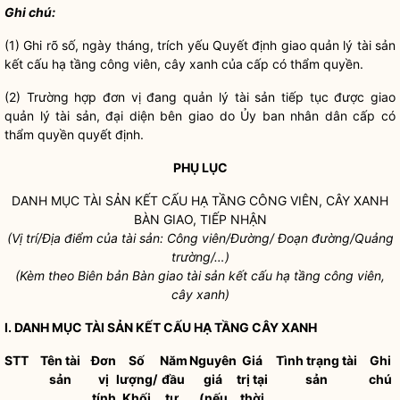
Ghi chú:
(1) Ghi rõ số, ngày tháng, trích yếu Quyết định giao
quản lý tài sản
kết cấu hạ tầng
công viên
,
cây xanh
của cấp có thẩm
quyền
.
(2) Trường hợp đơn vị đang
quản lý tài sản
tiếp tục được giao
quản lý tài sản
, đại diện bên giao do Ủy ban
nhân dân
cấp có
thẩm quyền quyết định.
PHỤ LỤC
DANH MỤC TÀI SẢN KẾT CẤU HẠ TẦNG
CÔNG VIÊN
,
CÂY XANH
BÀN GIAO, TIẾP NHẬN
(Vị trí/Địa điểm của tài sản:
Công viên
/Đường/ Đoạn đường/Quảng
trường/…)
(Kèm theo Biên bản Bàn giao tài sản kết cấu hạ tầng
công viên
,
cây xanh
)
I. DANH MỤC TÀI SẢN KẾT CẤU HẠ TẦNG
CÂY XANH
STT
Tên tài
Đơn
Số
Năm
Nguyên
Giá
Tình trạng tài
Ghi
sản
vị
lượng/
đầu
giá
trị tại
sản
chú
tính
Khối
tư,
(nếu
thời