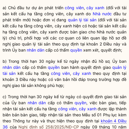
a) Chủ đầu tư dự án phát triển
công viên
,
cây xanh
(đối với tài
sản kết cấu hạ tầng
công viên
,
cây xanh
do
Nhà nước
đầu tư
phát triển mới) hoặc đơn vị đang
quản lý tài sản
(đối với tài sản
kết cấu hạ tầng
công viên
,
cây xanh
hiện có hoặc tài sản kết cấu
hạ tầng
công viên
,
cây xanh
được bàn giao cho
Nhà nước
quản
lý) chủ trì, phối hợp với các cơ quan có liên quan lập hồ sơ đề
nghị giao
quản lý tài sản
theo quy định tại khoản 2 Điều này và
trình Ủy ban
nhân dân
cấp có thẩm
quyền
xem xét, quyết định;
b) Trong thời hạn 30 ngày kể từ ngày nhận đủ hồ sơ, Ủy ban
nhân dân
cấp có thẩm
quyền
ban hành quyết định giao
quản lý
tài sản
kết cấu hạ tầng
công viên
,
cây xanh
theo quy định tại
khoản 3 Điều này hoặc có văn bản hồi đáp trong trường hợp đề
nghị giao tài sản không phù hợp;
c) Trong thời hạn 30 ngày kể từ ngày có quyết định giao tài sản
của Ủy ban
nhân dân
cấp có thẩm
quyền
, việc bàn giao, tiếp
nhận tài sản kết cấu hạ tầng
công viên
,
cây xanh
được lập thành
biên bản bàn giao, tiếp nhận tài sản theo Mẫu số 01 Phụ lục kèm
theo Thông tư này và thực hiện theo quy định tại
khoản 4 Điều
36
của
Nghị định số 258/2025/NĐ-CP
ngày 09 tháng 10 năm