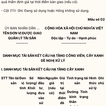
quả thẩm định giá tại thời điểm bàn giao (nếu có).
- Cột (11): Ghi: Đang sử dụng hoặc Hỏng không sử dụng.
Mẫu số 02
ỦY BAN
NHÂN DÂN
...
CỘNG HÒA XÃ HỘI CHỦ NGHĨA VIỆT
TÊN ĐƠN VỊ ĐƯỢC GIAO
NAM
QUẢN LÝ TÀI SẢN
Độc lập - Tự do - Hạnh phúc
-------
---------------
DANH MỤC TÀI SẢN KẾT CẤU HẠ TẦNG
CÔNG VIÊN
,
CÂY XANH
ĐỀ NGHỊ XỬ LÝ
I. DANH MỤC TÀI SẢN KẾT CẤU HẠ TẦNG
CÂY XANH
STT
Tên tài
Đơn
Số
Năm
Nguyên
Giá
Tình trạng tài
Hình
Ghi
sản
vị
lượng/
đầu
giá
trị
sản
thức
chú
tính
Khối
tư,
(nếu
tại
xử lý
Đường
Tình
lượng
đưa
có)
thời
kính
trạng
vào
điểm
thân
sử
đề