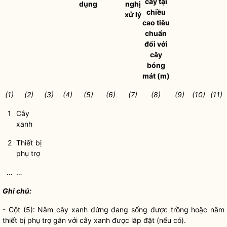
cây tại
dụng
nghị
chiều
xử lý
cao tiêu
chuẩn
đối với
cây
bóng
mát
(m)
(1)
(2)
(3)
(4)
(5)
(6)
(7)
(8)
(9)
(10)
(11)
1
Cây
xanh
2
Thiết bị
phụ trợ
…
…
Ghi chú:
- Cột (5): Năm
cây xanh
đứng đang sống được trồng hoặc năm
thiết bị phụ trợ gắn với
cây xanh
được lắp đặt (nếu có).