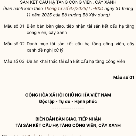
SẢN KẾT CẤU HẠ TẦNG
CÔNG VIÊN
,
CÂY XANH
(Ban hành kèm theo
Thông tư số 67/2025/TT-BXD
ngày 31 tháng
11 năm 2025
của
Bộ trưởng
Bộ Xây dựng)
Mẫu số 01
Biên bản bàn giao, tiếp nhận tài sản kết cấu hạ tầng
công viên
,
cây xanh
Mẫu số 02
Danh mục tài sản kết cấu hạ tầng
công viên
,
cây
xanh
đề nghị xử lý
Mẫu số 03
Đề án khai thác tài sản kết cấu hạ tầng
công viên
Mẫu số 01
CỘNG HÒA XÃ HỘI CHỦ NGHĨA VIỆT NAM
Độc lập - Tự do - Hạnh phúc
---------------
BIÊN BẢN BÀN GIAO, TIẾP NHẬN
TÀI SẢN KẾT CẤU HẠ TẦNG
CÔNG VIÊN
,
CÂY XANH