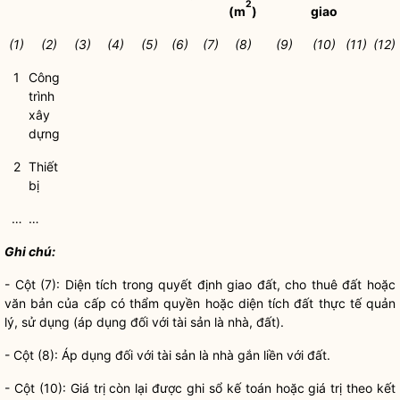
2
(m
)
giao
(1)
(2)
(3)
(4)
(5)
(6)
(7)
(8)
(9)
(10)
(11)
(12)
1
Công
trình
xây
dựng
2
Thiết
bị
…
…
Ghi chú:
- Cột (7): Diện tích trong quyết định giao đất, cho thuê đất hoặc
văn bản của cấp có thẩm
quyền
hoặc diện tích đất thực tế quản
lý, sử dụng (áp dụng đối với tài sản là nhà, đất).
- Cột (8): Áp dụng đối với tài sản là nhà gắn liền với đất.
- Cột (10): Giá trị còn lại được ghi sổ kế toán hoặc giá trị theo kết