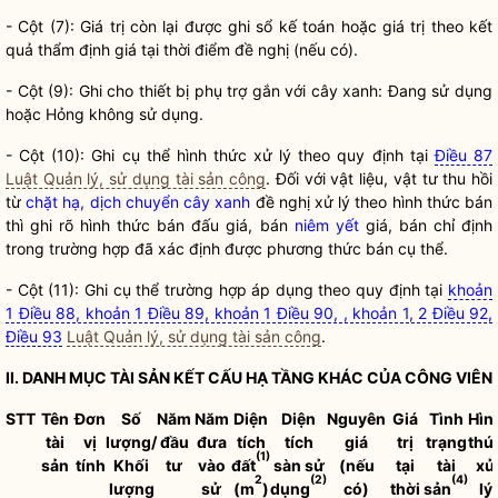
- Cột (7): Giá trị còn lại được ghi sổ kế toán hoặc giá trị theo kết
quả thẩm định giá tại thời điểm đề nghị (nếu có).
- Cột (9): Ghi cho thiết bị phụ trợ gắn với
cây xanh
: Đang sử dụng
hoặc Hỏng không sử dụng.
- Cột (10): Ghi cụ thể hình thức xử lý theo quy định tại
Điều 87
Luật Quản lý, sử dụng tài sản công
. Đối với vật liệu, vật tư thu hồi
từ
chặt hạ, dịch chuyển cây xanh
đề nghị xử lý theo hình thức bán
thì ghi rõ hình thức bán đấu giá, bán
niêm yết
giá, bán chỉ định
trong trường hợp đã xác định được phương thức bán cụ thể.
- Cột (11): Ghi cụ thể trường hợp áp dụng theo quy định tại
khoản
1 Điều 88, khoản 1 Điều 89, khoản 1 Điều 90, , khoản 1, 2 Điều 92,
Điều 93
Luật Quản lý, sử dụng tài sản công
.
II. DANH MỤC TÀI SẢN KẾT CẤU HẠ TẦNG KHÁC CỦA
CÔNG VIÊN
STT
Tên
Đơn
Số
Năm
Năm
Diện
Diện
Nguyên
Giá
Tình
Hìn
tài
vị
lượng/
đầu
đưa
tích
tích
giá
trị
trạng
thứ
(1)
sản
tính
Khối
tư
vào
đất
sàn sử
(nếu
tại
tài
xử
2
(2)
(4)
lượng
sử
(m
)
dụng
có)
thời
sản
lý