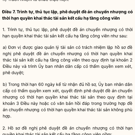
Điều 7. Trình tự, thủ tục lập, phê duyệt đề án chuyển nhượng có
thời hạn quyền khai thác tài sản kết cấu hạ tầng
công viên
1. Trình tự, thủ tục lập, phê duyệt đề án chuyển nhượng có thời
hạn quyền khai thác tài sản kết cấu hạ tầng
công viên
như sau:
a) Đơn vị được giao
quản lý tài sản
có trách nhiệm lập hồ sơ đề
nghị phê duyệt đề án chuyển nhượng có thời hạn
quyền
khai
thác tài sản kết cấu hạ tầng
công viên
theo quy định tại khoản 2
Điều này và trình Ủy ban
nhân dân
cấp có thẩm
quyền
xem xét,
phê duyệt;
b) Trong thời hạn 60 ngày kể từ nhận đủ hồ sơ, Ủy ban
nhân dân
cấp có thẩm
quyền
xem xét, quyết định phê duyệt đề án chuyển
nhượng có thời hạn
quyền
khai thác tài sản theo quy định tại
khoản 3 Điều này hoặc có văn bản hồi đáp trong trường hợp đề
án chuyển nhượng có thời hạn
quyền
khai thác tài sản không phù
hợp.
2. Hồ sơ đề nghị phê duyệt đề án chuyển nhượng có thời hạn
quyền khai thác tài sản kết cấu hạ tầng
công viên
gồm: