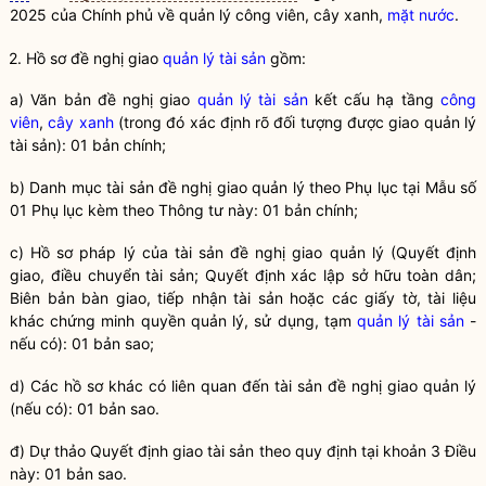
2025 của Chính phủ về quản lý
công viên
,
cây xanh
,
mặt nước
.
2. Hồ sơ đề nghị giao
quản lý tài sản
gồm:
a) Văn bản đề nghị giao
quản lý tài sản
kết cấu hạ tầng
công
viên
,
cây xanh
(trong đó xác định rõ đối tượng được giao
quản lý
tài sản
): 01 bản chính;
b) Danh mục tài sản đề nghị giao quản lý theo Phụ lục tại Mẫu số
01 Phụ lục kèm theo Thông tư này: 01 bản chính;
c) Hồ sơ pháp lý của tài sản đề nghị giao quản lý (Quyết định
giao, điều chuyển tài sản; Quyết định xác lập sở hữu toàn dân;
Biên bản bàn giao, tiếp nhận tài sản hoặc các giấy tờ, tài liệu
khác chứng minh quyền quản lý, sử dụng, tạm
quản lý tài sản
-
nếu có): 01 bản sao;
d) Các hồ sơ khác có liên quan đến tài sản đề nghị giao quản lý
(nếu có): 01 bản sao.
đ) Dự thảo Quyết định giao tài sản theo quy định tại khoản 3 Điều
này: 01 bản sao.