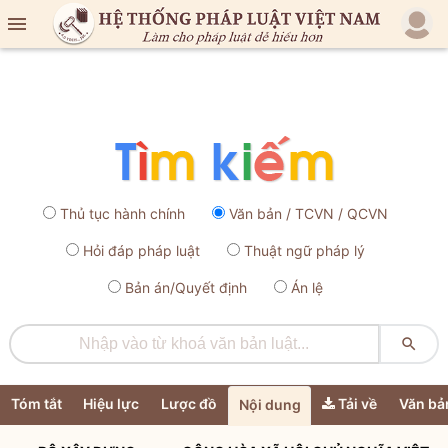

Thủ tục hành chính
Văn bản / TCVN / QCVN
Hỏi đáp pháp luật
Thuật ngữ pháp lý
Bản án/Quyết định
Án lệ

Tóm tắt
Hiệu lực
Lược đồ
Tải về
Văn bả
Nội dung