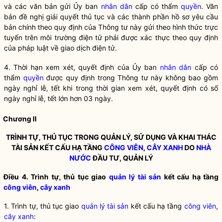
và các văn bản gửi Ủy ban
nhân dân
cấp có thẩm
quyền
. Văn
bản đề nghị giải quyết thủ tục và các thành phần hồ sơ yêu cầu
bản chính theo quy định của Thông tư này gửi theo hình thức trực
tuyến trên môi trường điện tử phải được xác thực theo quy định
của pháp
luật
về giao dịch điện tử.
4. Thời hạn xem xét, quyết định của Ủy ban
nhân dân
cấp có
thẩm
quyền
được quy định trong Thông tư này không bao gồm
ngày nghỉ lễ, tết khi trong thời gian xem xét, quyết định có số
ngày nghỉ lễ, tết lớn hơn 03 ngày.
Chương II
TRÌNH TỰ, THỦ TỤC TRONG QUẢN LÝ, SỬ DỤNG VÀ KHAI THÁC
TÀI SẢN KẾT CẤU HẠ TẦNG
CÔNG VIÊN
,
CÂY XANH
DO
NHÀ
NƯỚC
ĐẦU TƯ, QUẢN LÝ
Điều 4. Trình tự, thủ tục giao
quản lý tài sản
kết cấu hạ tầng
công viên
,
cây xanh
1. Trình tự, thủ tục giao
quản lý tài sản
kết cấu hạ tầng
công viên
,
cây xanh
: