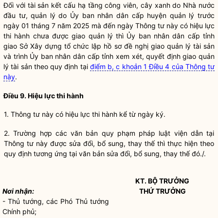
Đối với tài sản kết cấu hạ tầng
công viên
,
cây xanh
do
Nhà nước
đầu tư, quản lý do Ủy ban
nhân dân
cấp huyện quản lý trước
ngày 01 tháng 7 năm 2025 mà đến ngày Thông tư này có hiệu lực
thi hành chưa được giao quản lý thì Ủy ban
nhân dân
cấp tỉnh
giao Sở Xây dựng tổ chức lập hồ sơ đề nghị giao
quản lý tài sản
và trình Ủy ban
nhân dân
cấp tỉnh xem xét, quyết định giao
quản
lý tài sản
theo quy định tại
điểm b, c khoản 1 Điều 4 của Thông tư
này
.
Điều 9. Hiệu lực thi hành
1. Thông tư này có hiệu lực thi hành kể từ ngày ký.
2. Trường hợp các văn bản quy phạm pháp
luật
viện dẫn tại
Thông tư này được sửa đổi, bổ sung, thay thế thì thực hiện theo
quy định tương ứng tại văn bản sửa đổi, bổ sung, thay thế đó./.
KT.
BỘ TRƯỞNG
Nơi nhận:
THỨ TRƯỞNG
- Thủ tướng, các Phó Thủ tướng
Chính phủ;