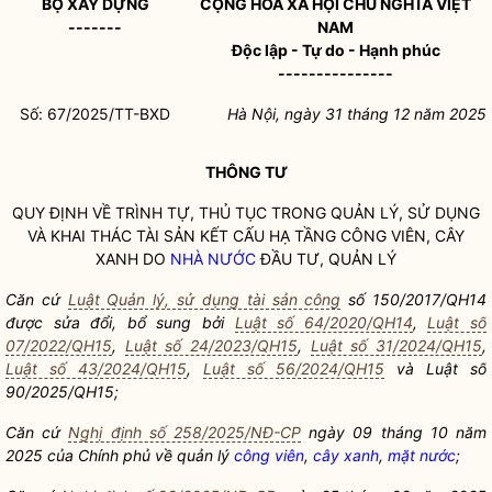
BỘ XÂY DỰNG
CỘNG HÒA XÃ HỘI CHỦ NGHĨA VIỆT
-------
NAM
Độc lập - Tự do - Hạnh phúc
---------------
Số: 67/2025/TT-BXD
Hà Nội, ngày 31 tháng 12 năm 2025
THÔNG TƯ
QUY ĐỊNH VỀ TRÌNH TỰ, THỦ TỤC TRONG QUẢN LÝ, SỬ DỤNG
VÀ KHAI THÁC TÀI SẢN KẾT CẤU HẠ TẦNG
CÔNG VIÊN
,
CÂY
XANH
DO
NHÀ NƯỚC
ĐẦU TƯ, QUẢN LÝ
Căn cứ
Luật Quản lý, sử dụng tài sản công
số 150/2017/QH14
được sửa đổi, bổ sung bởi
Luật số 64/2020/QH14
,
Luật số
07/2022/QH15
,
Luật số 24/2023/QH15
,
Luật số 31/2024/QH15
,
Luật số 43/2024/QH15
,
Luật số 56/2024/QH15
và Luật số
90/2025/QH15
;
Căn cứ
Nghị định số 258/2025/NĐ-CP
ngày 09 tháng 10 năm
2025 của
Chính phủ về quản lý
công viên
,
cây xanh
,
mặt nước
;