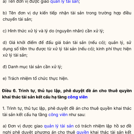
a) Tên đơn vị được giao
quản lý tài sản
;
b) Tên đơn vị dự kiến tiếp nhận tài sản trong trường hợp điều
chuyển tài sản;
c) Hình thức xử lý và lý do (nguyên nhân) cần xử lý;
d) Giá khởi điểm để đấu giá bán tài sản (nếu có); quản lý, sử
dụng số tiền thu được từ xử lý tài sản (nếu có); kinh phí thực hiện
xử lý tài sản;
đ) Danh mục tài sản cần xử lý;
e) Trách nhiệm tổ chức thực hiện.
Điều 6. Trình tự, thủ tục lập, phê duyệt đề án cho thuê quyền
khai thác tài sản kết cấu hạ tầng
công viên
1. Trình tự, thủ tục lập, phê duyệt đề án cho thuê quyền khai thác
tài sản kết cấu hạ tầng
công viên
như sau:
a) Đơn vị được giao
quản lý tài sản
có trách nhiệm lập hồ sơ đề
nghị phê duyệt phương án cho thuê
quyền
khai thác tài sản kết