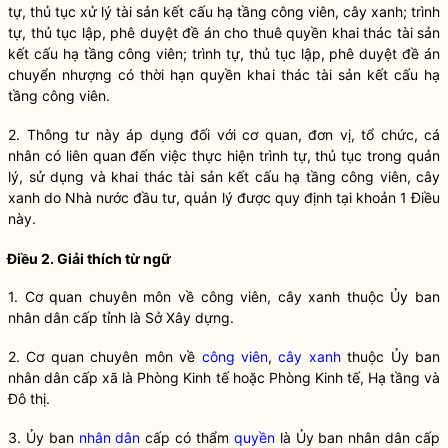
tự, thủ tục xử lý tài sản kết cấu hạ tầng
công viên
,
cây xanh
; trình
tự, thủ tục lập, phê duyệt đề án cho thuê quyền khai thác tài sản
kết cấu hạ tầng
công viên
; trình tự, thủ tục lập, phê duyệt đề án
chuyển nhượng có thời hạn quyền khai thác tài sản kết cấu hạ
tầng
công viên
.
2. Thông tư này áp dụng đối với cơ quan, đơn vị, tổ chức, cá
nhân có liên quan đến việc thực hiện trình tự, thủ tục trong quản
lý, sử dụng và khai thác tài sản kết cấu hạ tầng
công viên
,
cây
xanh
do
Nhà nước
đầu tư, quản lý được quy định tại khoản 1 Điều
này.
Điều 2. Giải thích từ ngữ
1. Cơ quan chuyên môn về
công viên
,
cây xanh
thuộc Ủy ban
nhân dân cấp tỉnh là Sở Xây dựng.
2. Cơ quan chuyên môn về
công viên
,
cây xanh
thuộc Ủy ban
nhân dân cấp xã là Phòng Kinh tế hoặc Phòng Kinh tế, Hạ tầng và
Đô thị.
3. Ủy ban
nhân dân
cấp có thẩm
quyền
là Ủy ban
nhân dân
cấp