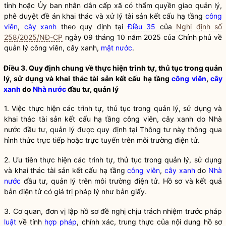
tỉnh hoặc Ủy ban
nhân dân
cấp xã có thẩm
quyền
giao quản lý,
phê duyệt đề án khai thác và xử lý tài sản kết cấu hạ tầng
công
viên
,
cây xanh
theo quy định tại
Điều 35
của
Nghị định số
258/2025/NĐ-CP
ngày 09 tháng 10 năm 2025 của Chính phủ về
quản lý
công viên
,
cây xanh
,
mặt nước
.
Điều 3. Quy định chung về thực hiện trình tự, thủ tục trong quản
lý, sử dụng và khai thác tài sản kết cấu hạ tầng
công viên
,
cây
xanh
do
Nhà nước
đầu tư, quản lý
1. Việc thực hiện các trình tự, thủ tục trong quản lý, sử dụng và
khai thác tài sản kết cấu hạ tầng
công viên
,
cây xanh
do
Nhà
nước
đầu tư, quản lý được quy định tại Thông tư này thông qua
hình thức trực tiếp hoặc trực tuyến trên môi trường điện tử.
2. Ưu tiên thực hiện các trình tự, thủ tục trong quản lý, sử dụng
và khai thác tài sản kết cấu hạ tầng
công viên
,
cây xanh
do
Nhà
nước
đầu tư, quản lý trên môi trường điện tử. Hồ sơ và kết quả
bản điện tử có giá trị pháp lý như bản giấy.
3. Cơ quan, đơn vị lập hồ sơ đề nghị chịu trách nhiệm trước pháp
luật
về tính
hợp pháp
, chính xác, trung thực của nội dung hồ sơ