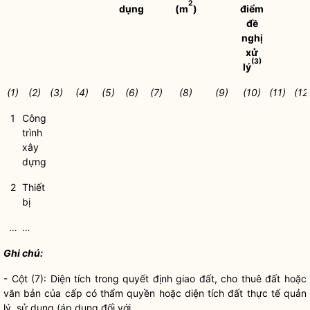
2
dụng
(m
)
điểm
đề
nghị
xử
(3)
lý
(1)
(2)
(3)
(4)
(5)
(6)
(7)
(8)
(9)
(10)
(11)
(12
1
Công
trình
xây
dựng
2
Thiết
bị
…
…
Ghi chú:
- Cột (7): Diện tích trong quyết định giao đất, cho thuê đất hoặc
văn bản của cấp có thẩm
quyền
hoặc diện tích đất thực tế quản
lý, sử dụng (áp dụng đối với