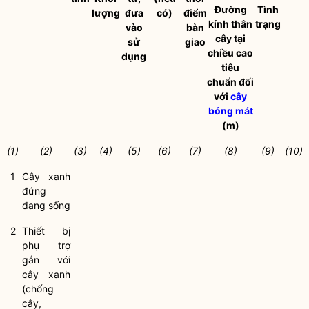
Đường
Tình
lượng
đưa
có)
điểm
kính thân
trạng
vào
bàn
cây tại
sử
giao
chiều cao
dụng
tiêu
chuẩn đối
với
cây
bóng mát
(m)
(1)
(2)
(3)
(4)
(5)
(6)
(7)
(8)
(9)
(10)
1
Cây xanh
đứng
đang sống
2
Thiết bị
phụ trợ
gắn với
cây xanh
(chống
cây,