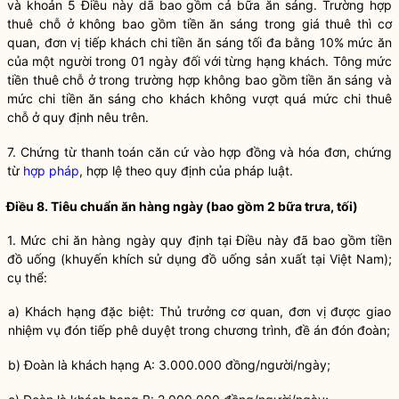
và khoản 5 Điều này dã bao gồm cả bữa ăn sáng. Trường hợp
thuê chỗ ở không bao gồm tiền ăn sáng trong giá thuê thì cơ
quan, đơn vị tiếp khách chi tiền ăn sáng tối
đ
a bằng 10% mức ăn
của một người trong 01 ngày đối với từng hạng khách. Tông mức
tiền thuê chỗ ở trong trường hợp không bao gồm tiền ăn sáng và
mức chi tiền ăn sáng cho khách không vượt quá mức chi thuê
chỗ ở quy định nêu trên.
7. Chứng từ thanh toán căn cứ vào hợp đồng và hóa đơn, chứng
từ
hợp pháp
, hợp lệ theo quy định của pháp
luật
.
Điều 8. Tiêu chuẩn ăn hàng ngày (bao gồm 2 bữa trưa, tối)
1. Mức chi ăn hàng ngày quy định tại Điều này đã bao gồm tiền
đồ uống (khuyến khích sử dụng đồ uống sản xuất tại Việt Nam);
cụ thể:
a) Khách hạng đặc biệt: Thủ trưởng cơ quan, đơn vị được giao
nhiệm vụ đón tiếp phê duyệt trong chương trình, đề án đón đoàn;
b) Đoàn là khách hạng A: 3.000.000 đồng/người/ngày;