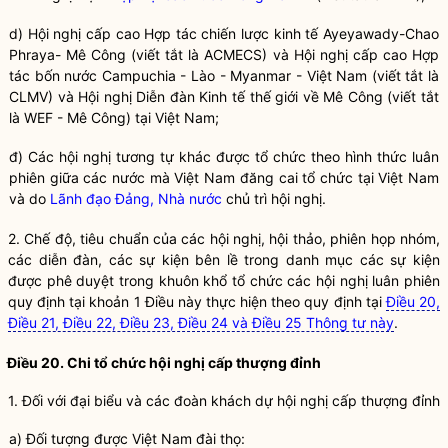
d) Hội nghị cấp cao Hợp tác chiến lược kinh tế Ayeyawady-Chao
Phraya- Mê Công (viết tắt là ACMECS) và Hội nghị cấp cao Hợp
tác bốn nước Campuchia - Lào - Myanmar - Việt Nam (viết tắt là
CLMV) và Hội nghị Diễn
đ
àn Kinh tế thế giới về Mê Công (viết tắt
là WEF - Mê Công) tại Việt Nam;
đ) Các hội nghị tương tự khác được tổ chức theo hình thức luân
phiên giữa các nước mà Việt Nam đăng cai tổ chức tại Việt Nam
và do
Lãnh đạo Đảng, Nhà nước
chủ trì hội nghị.
2. Chế độ, tiêu chuẩn của các hội nghị, hội thảo, phiên họp nhóm,
các diễn đàn, các sự kiện bên lề trong danh mục các sự kiện
được phê duyệt trong khuôn
khổ
tổ chức các hội nghị luân phiên
quy định tại khoản 1 Điều này thực hiện theo quy định tại
Điều 20,
Điều 21, Điều 22, Điều 23, Điều 24 và Điều 25 Thông tư này
.
Điều 20. Chi tổ chức hội nghị cấp thượng đỉnh
1. Đối với đại biểu và các đoàn khách dự hội nghị cấp thượng đỉnh
a) Đối tượng được Việt Nam đài thọ: