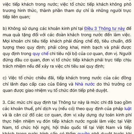
việc tiếp khách trong nước; việc tổ chức tiếp khách không phô
trương hình thức, thành phần tham dự chỉ là những người trực
tiếp liên quan;
b) Không sử dụng các khoản kinh phí tại
Điều 3 Thông tư này
để
mua quà tặng đối với các đoàn khách trong nước đến làm việc.
Mọi khoản chi tiêu tiếp khách phải đúng chế độ, tiêu chuẩn, đối
tượng theo quy định; phải công khai, minh bạch và phải được
quy định trong
quy chế
chi tiêu nội bộ của cơ quan, đơn vị. Người
đứng đầu cơ quan, đơn vị tổ chức tiếp khách phải trực tiếp chịu
trách nhiệm nếu để xảy ra việc chi tiêu sai quy định;
c) Việc tổ chức chiêu đãi, tiếp khách trong nước của các đồng
chí lãnh đạo cấp cao của Đảng và
Nhà nước
do thủ trưởng cơ
quan được giao nhiệm vụ tổ chức đón tiếp phê duyệt.
3. Các mức chi quy định tại Thông tư này là mức chi đã bao gồm
các khoản thuế, phí dịch vụ (nếu có) theo quy định của pháp
luật
và là căn cứ đổ các cơ quan, đơn vị xây dựng dự toán kinh phí
thực hiện nhiệm vụ đón tiếp khách nước ngoài làm việc tại Việt
Nam, tổ chức hội nghị, hội thảo quốc tế tại Việt Nam và tiếp
khách trong nước trình cấp có thẩm
quyền
phê duyệt trước khi