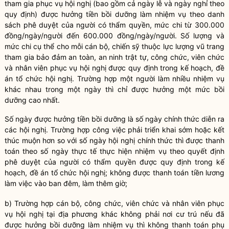
tham gia phục vụ hội nghị (bao gồm cả ngày lễ và ngày nghỉ theo
quy định) được hưởng tiền bồi dưỡng làm
nhiệm
vụ theo danh
sách phê duyệt của người có thẩm
quyền
, mức chi từ 300.000
đồng/ngày/người đến 600.000 đồng/ngày/người. Số lượng và
mức chi cụ thể cho mỗi cán bộ, chiến sỹ thuộc lực lượng vũ trang
tham gia bảo đảm an toàn, an ninh trật tự, công chức, viên chức
và nhân viên phục vụ hội nghị được quy định trong kế hoạch, đề
án tổ chức hội nghị. Trường hợp một người làm nhiều nhiệm vụ
khác nhau trong một ngày thì c
hỉ
được hưởng một mức bồi
dưỡng cao nhất.
Số ngày được hưởng tiền bồi dưỡng là số ngày chính thức diễn ra
các hội nghị. Trường hợp công việc phải triển khai sớm hoặc kết
thúc muộn hơn so với số ngày hội nghị chính thức thì được thanh
toán theo số ngày thực tế thực hiện nhiệm vụ theo quyết định
phê duyệt của người có thẩm
quyền
được quy định trong kế
hoạch, đề án tổ chức hội nghị; không được thanh toán tiền lương
làm việc vào ban đêm, làm thêm giờ;
b) Trường hợp cán bộ, công chức, viên chức và nhân viên phục
vụ hội nghị tại địa phương khác không phải nơi cư trú nếu đã
được hưởng bồi dưỡng làm nhiệm vụ thì không thanh toán phụ