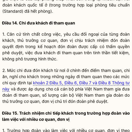
đoàn khách quốc tế ở (trong trường hợp loại phòng tiêu chuẩn
(Standard) đã hết phòng).
Điều 14. Chi đưa khách đi tham quan
1. Căn cứ tính chất công việc, yêu cầu đối ngoại của từng đoàn
khách, thủ trưởng cơ quan, đơn vị chịu trách nhiệm đón đoàn
quyết định trong kế hoạch đón đoàn được cấp có thẩm
quyền
phê duyệt, việc đưa khách đi tham quan trên tinh thần tiết kiệm,
không phô trương hình thức.
2. Mức chi đưa đón khách từ nơi ở chính
đ
ến điểm tham quan, chi
ăn, nghỉ cho khách trong những ngày đi tham quan theo các mức
chi quy định tại
khoản 2 Điều 5, Điều 6, Điều 7 và Điều 8 Thông tư
này
và được áp dụng cho cả cán bộ phía Việt Nam tham gia đưa
đoàn đi tham quan, số lượng cán bộ Việt Nam tham gia đoàn do
thủ trưởng cơ quan, đơn vị chủ trì đón đoàn ph
ê
duyệt.
Điều 15. Trách nhiệm chi tiếp khách trong trường hợp đoàn vào
làm việc với nhiều cơ quan, đơn vị
1. Trường hợp đoàn vào làm việc với nhiều cơ quan, đơn vị theo