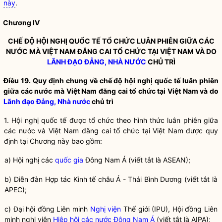
này
.
Chương IV
CHẾ ĐỘ
HỘI NGHỊ QUỐC TẾ
TỔ CHỨC LUÂN PHIÊN GIỮA CÁC
NƯỚC MÀ VIỆT NAM ĐĂNG CAI TỔ CHỨC TẠI VIỆT NAM VÀ DO
LÃNH ĐẠO ĐẢNG, NHÀ NƯỚC
CHỦ TRÌ
Điều 19. Quy định chung về chế độ
hội nghị quốc tế
luân phiên
giữa các nước mà Việt Nam đăng cai tổ chức tại Việt Nam và do
Lãnh đạo Đảng, Nhà nước
chủ trì
1.
Hội nghị quốc tế
được tổ chức theo hình thức luân phiên giữa
các nước và Việt Nam đăng cai tổ chức tại Việt Nam được quy
định tại Chương này bao gồm:
a) Hội nghị các
quốc gia
Đông Nam Á (viết tắt là ASEAN);
b) Diễn đàn Hợp tác Kinh tế châu Á - Thái Bình Dương (viết tắt là
APEC);
c) Đại hội đồng Liên minh
Nghị viện
Thế giới (IPU), Hội đồng Liên
minh
nghị viện
Hiệp hội các nước Đông Nam Á
(viết tắt là AIPA);