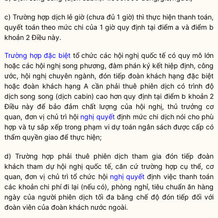
c) Trường hợp dịch lẻ giờ (chưa đủ 1 giờ) thì thực hiện thanh toán,
quyết toán theo mức chi của 1 giờ quy định tại điểm a và điểm b
khoản 2 Điều này.
Trường hợp đặc biệt
tổ chức các
hội nghị quốc tế
có quy mô lớn
hoặc các hội nghị song phương, đàm phán ký kết hiệp định, công
ước, hội nghị chuyên ngành, đón tiếp đoàn khách hạng đặc biệt
hoặc đoàn khách hạng A cần phải thuê phiên dịch có trình độ
dịch song song (dịch cabin) cao hơn quy định tại điểm b khoản 2
Điều này để bảo đảm chất lượng của hội nghị, thủ trưởng cơ
quan, đơn vị chủ trì hội
nghị quyết
định mức chi dịch nói cho phù
hợp và tự sắp xếp trong phạm vi dự toán ngân sách được cấp có
thẩm
quyền
giao để thực hiện;
d) Trường hợp phải thuê phiên dịch tham gia đón tiếp đoàn
khách tham dự
hội nghị quốc tế
, căn cứ trường hợp cụ thể, cơ
quan, đơn vị chủ trì tổ chức hội
nghị quyết
định việc thanh toán
các khoản chi phí đi lại (nếu có), phòng nghỉ, tiêu chuẩn ăn hàng
ngày của người phiên dịch tối đa bằng chế độ đón tiếp đối với
đoàn viên của đoàn khách nước ngoài.