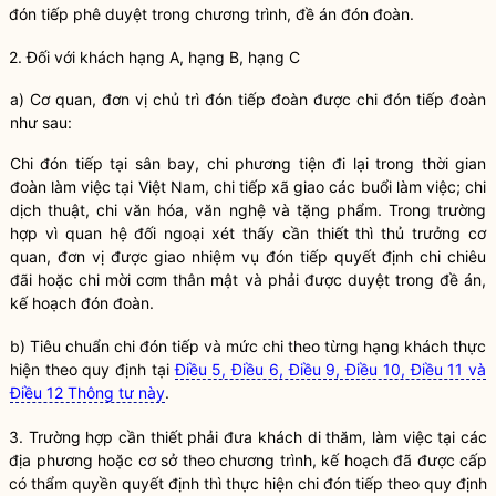
đón tiếp phê duyệt trong chương trình, đề án đón đoàn.
2. Đối với khách hạng A, hạng B, hạng C
a) Cơ quan, đơn vị chủ trì đón tiếp đoàn được chi đón tiếp đoàn
như sau:
Chi đón tiếp tại sân bay, chi phương tiện đi lại trong thời gian
đoàn làm việc tại Việt Nam, chi tiếp xã giao các buổi làm việc; chi
dịch thuật, chi văn hóa, văn nghệ và tặng phẩm. Trong trường
hợp vì quan hệ đối ngoại xét thấy cần thiết thì thủ trưởng cơ
quan, đơn vị được giao nhiệm vụ đón tiếp quyết định chi chiêu
đãi hoặc chi mời cơm thân mật và phải được duyệt trong đề án,
kế hoạch đón đoàn.
b) Tiêu chuẩn chi đón tiếp và mức chi theo từng hạng khách thực
hiện theo quy định tại
Điều 5, Điều 6, Điều 9, Điều 10, Điều 11 và
Điều 12 Thông tư này
.
3. Trường hợp cần thiết phải đưa khách di thăm, làm việc tại các
địa phương hoặc cơ sở theo chương trình, kế hoạch đã được cấp
có thẩm quyền quyết định thì thực hiện chi đón tiếp theo quy định