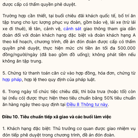
được cấp có thẩm
quyền
phê duyệt.
Trường hợp cần thiết, tại buổi chiêu đãi khách quốc tế, bố trí ăn
tập trung cho lực lượng phục vụ đoàn, gồm bảo vệ, lái xe (trừ lái
xe đi thuê), lễ tân, cảnh vệ,
cảnh sát
giao thông tham gia dẫn
đoàn đối với đoàn khách hạng đặc biệt và đoàn khách hạng A
theo kế hoạch, chương trình, đề án đón đoàn được cấp có thẩm
quyền
phê duyệt, thực hiện mức chi tiền ăn tối đa 500.000
đồng/người/ngày (đã bao gồm đồ uống); không phát tiền nếu
không ăn tập trung.
5. Chứng từ thanh toán căn cứ vào hợp đồng, hóa đơn, chứng từ
hợp pháp
, hợp lệ theo quy định của pháp
luật
.
6. Trong ngày tổ chức tiệc chiêu đãi, thì bữa trưa (hoặc tối) còn
lại (nếu có) được thực hiện theo tiêu chuẩn bằng 50% tiêu chuẩn
ăn hàng ngày theo quy định tại
Điều 8 Thông tư này
.
Điều 10. Tiêu chuẩn tiếp xã giao và các buổi làm việc
1. Khách hạng đặc biệt: Thủ trưởng cơ quan được giao nhiệm vụ
đón tiếp phê duyệt trong chương trình, đề án đón đoàn.