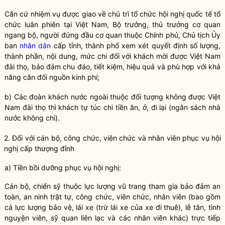
Căn cứ nhiệm vụ được giao về chủ trì tổ chức
hội nghị quốc tế
tổ
chức luân phiên tại Việt Nam,
Bộ trưởng
, thủ trưởng cơ quan
ngang bộ, người
đứng đầu
cơ quan thuộc Chính phủ, Chủ tịch Ủy
ban
nhân dân
cấp tỉnh, thành phố xem xét quyết định số lượng,
thành phần, nội dung, mức chi đối với khách mời được Việt Nam
đài thọ, bảo đảm chu đáo, tiết kiệm, hiệu quả và phù hợp với khả
năng cân đối nguồn kinh phí;
b) Các đoàn khách nước ngoài thuộc đối tượng không được Việt
Nam đài thọ thì khách tự túc chi tiền ăn, ở, đi lại (
ngân sách nhà
nước
không chi).
2. Đối với cán bộ, công chức, viên chức và nhân viên phục vụ hội
nghị cấp thượng đỉnh
a) Tiền bồi dưỡng phục vụ hội nghị:
Cán bộ, chiến sỹ thuộc lực lượng vũ trang tham gia bảo đảm an
toàn, an ninh trật tự, công chức, viên chức, nhân viên (bao gồm
cả lực lượng bảo vệ, lái xe (trừ lái xe của xe đi thuê), lễ tân, tình
nguyện viên, sỹ quan liên lạc và các nhân viên khác) trực tiếp