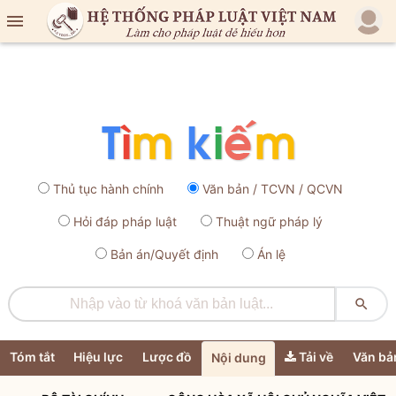

Thủ tục hành chính
Văn bản / TCVN / QCVN
Hỏi đáp pháp luật
Thuật ngữ pháp lý
Bản án/Quyết định
Án lệ

Tóm tắt
Hiệu lực
Lược đồ
Tải về
Văn bả
Nội dung