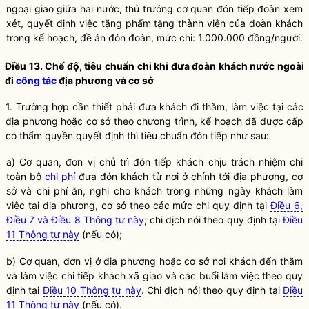
ngoại giao giữa hai nước,
thủ
trưởng cơ quan đón tiếp đoàn xem
xét, quyết định việc tặng phẩm tặng thành viên của đoàn khách
trong kế hoạch, đề án đón đoàn, mức chi: 1.000.000 đồng/người.
Điều 13. Chế độ, tiêu chuẩn chi khi đưa đoàn khách nước ngoài
đi
công tác
địa phương và cơ sở
1. Trường hợp cần thiết phải đưa khách đi thăm, làm việc tại các
địa phương hoặc cơ sở theo chương trình, kế hoạch đã được cấp
có thẩm quyền quyết định thì tiêu chuẩn đón tiếp như sau:
a) Cơ quan, đơn vị chủ trì đón tiếp khách chịu trách nhiệm chi
toàn bộ
chi phí
đưa đón khách từ nơi ở chính tới địa phương, cơ
sở và
chi phí
ăn, nghi cho khách trong
những
ngày khách làm
việc tại địa phương, cơ sở theo các mức chi quy định tại
Điều 6,
Điều 7 và Điều 8 Thông tư này
; chi dịch nói theo quy định tại
Điều
11 Thông tư này
(nếu có);
b) Cơ quan, đơn vị ở địa phương hoặc cơ sở nơi khách đến thăm
và làm việc chi tiếp khách xã giao và các buổi làm việc theo quy
định tại
Điều 10 Thông tư này
. Chi dịch nói theo quy định tại
Điều
11 Thông tư này
(nếu có).