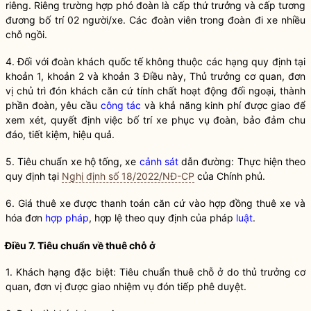
riêng. Riêng trường hợp phó đoàn là cấp thứ trưởng và cấp tương
đương bố trí 02 người/xe. Các đoàn viên trong đoàn đi xe nhiều
chỗ ngồi.
4. Đối với đoàn khách quốc tế không thuộc các hạng quy định tại
khoản 1, khoản 2 và khoản 3 Điều này, Thủ trưởng cơ quan, đơn
vị chủ trì
đ
ón khách căn cứ tính chất hoạt động đối ngoại, thành
phần đoàn, yêu cầu
công tác
và khả năng kinh phí được giao để
xem xét, quyết định việc b
ố
trí xe phục vụ đoàn, bảo đảm chu
đáo, tiết kiệm, hiệu quả.
5. Tiêu chuẩn xe hộ tống, xe
cảnh sát
dẫn đường: Thực hiện theo
quy định tại
Nghị định số 18/2022/NĐ-CP
của Chính phủ.
6. Giá thuê xe được thanh toán căn cứ vào hợp đồng thuê xe và
hóa đơn
hợp pháp
, hợp lệ theo quy định của pháp
luật
.
Điều 7. Tiêu chuẩn về thuê chỗ ở
1. Khách hạng đặc biệt: Tiêu chuẩn thuê chỗ ở do thủ trưởng cơ
quan, đơn vị được giao nhiệm vụ đón tiếp phê duyệt.