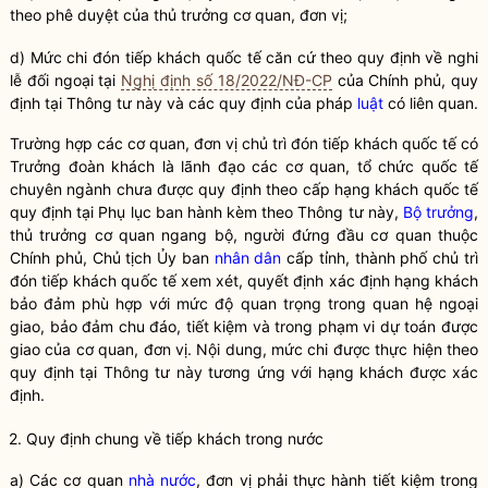
theo phê duyệt của thủ trưởng cơ quan, đơn vị;
d) Mức chi đón tiếp khách quốc tế căn cứ theo quy định về nghi
lễ đối ngoại tại
Nghị định số 18/2022/NĐ-CP
của Chính phủ, quy
định tại Thông tư này và các quy định của pháp
luật
có liên quan.
Trường hợp các cơ quan, đơn vị chủ trì đón tiếp khách quốc tế có
Trưởng đoàn khách là lãnh đạo các cơ quan, tổ chức quốc tế
chuyên ngành chưa được quy định theo cấp hạng khách quốc tế
quy định tại Phụ lục ban hành kèm theo Thông tư này,
Bộ trưởng
,
thủ trưởng cơ quan ngang bộ, người đứng đầu cơ quan thuộc
Chính phủ, Chủ tịch Ủy ban
nhân dân
cấp tỉnh, thành phố chủ trì
đón tiếp khách quốc tế xem xét, quyết định xác định hạng khách
bảo đảm phù hợp với mức độ quan trọng trong quan hệ ngoại
giao, bảo đảm chu đáo, tiết kiệm và trong phạm vi dự toán được
giao của cơ quan, đơn vị. Nội dung, mức chi được thực hiện theo
quy định tại Thông tư này tương ứng với hạng khách được xác
định.
2. Quy định chung về tiếp khách trong nước
a) Các cơ quan
nhà nước
, đơn vị phải thực hành tiết kiệm trong