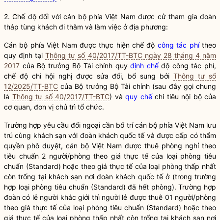
2. Chế độ đối với cán bộ phía Việt Nam được cử tham gia đoàn
tháp tùng khách đi thăm và làm việc ở địa phương:
Cán bộ phía Việt Nam được thực hiện chế độ
công tác phí
theo
quy định tại
Thông tư số 40/2017/TT-BTC ngày 28 tháng 4 năm
2017
của
Bộ trưởng
Bộ Tài chính quy
định chế
độ
công tác phí
,
chế độ chi hội nghị được sửa đổi, bổ sung bởi
Thông tư số
12/2025/TT-BTC
của
Bộ trưởng
Bộ Tài chính (sau đây gọi chung
là
Thông tư số 40/2017/TT-BTC
) và
quy chế
chi tiêu nội bộ của
cơ quan, đơn vị
chủ
trì tổ chức.
Trường hợp yêu cầu đối ngoại cần bố trí cán bộ phía Việt Nam lưu
trú cùng khách sạn với đoàn khách quốc tế và được cấp có thẩm
quyền
phô duyệt, cán bộ Việt Nam được thuê phòng nghỉ theo
tiêu chuẩn 2 người/phòng theo giá thực tế của loại phòng tiêu
chuẩn (Standard) hoặc theo giá thực tế của loại phòng thấp nhất
còn trống tại khách sạn nơi đoàn khách quốc tế ở (trong trường
hợp loại phòng tiêu chuẩn (Standard) đã hết phòng). Trường hợp
đoàn có lẻ người khác giới thì người lẻ được thuê 01 người/phòng
theo giá thực tế của loại phòng tiêu chuẩn (Standard) hoặc theo
giá thực tế của loại phòng thấp nhất còn trống tại khách sạn nơi