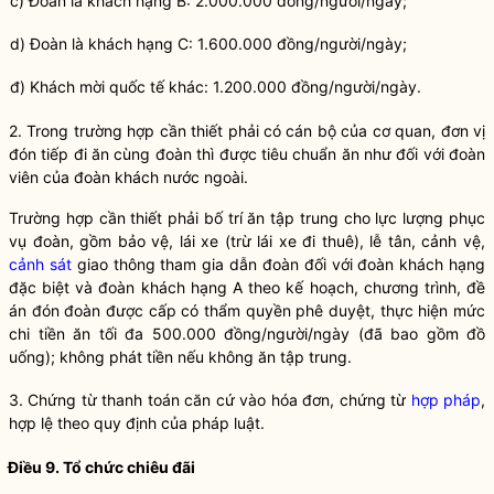
c) Đoàn là khách hạng B: 2.000.000 đồng/người/ngày;
d) Đoàn là khách hạng C: 1.600.000 đồng/người/ngày;
đ) Khách mời quốc tế khác: 1.200.000 đồng/người/ngày.
2. Trong trường hợp cần thiết phải có cán bộ của cơ quan, đơn vị
đón tiếp đi ăn cùng đoàn thì được tiêu chuẩn ăn như đối với đoàn
viên của đoàn khách nước ngoài.
Trường hợp cần thiết phải bố trí ăn tập trung cho lực lượng phục
vụ đoàn, gồm bảo vệ, lái xe (trừ lái xe đi thuê), lễ tân, cảnh vệ,
cảnh sát
giao thông tham gia dẫn đoàn đối với đoàn khách hạng
đặc biệt và đoàn khách hạng A theo kế hoạch, chương trình, đề
án đón đoàn được cấp có thẩm
quyền
phê duyệt, thực hiện mức
chi tiền ăn tối đa 500.000 đồng/người/ngày (đã bao gồm đồ
uống); không phát tiền nếu không ăn tập trung.
3. Chứng từ thanh toán căn cứ vào hóa đơn, chứng từ
hợp pháp
,
hợp lệ theo quy định của pháp
luật
.
Điều 9. Tổ chức chiêu đãi