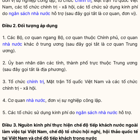
đơn vị sự nghiệp công lập, tổ chức
chính trị
, Mặt trận Tổ quốc Việt
Nam, các tổ chức
chính trị
- xã hội, các tổ chức sử dụng kinh phí
do
ngân sách nhà nước
hỗ trợ (sau
đ
ây gọi tắt là cơ quan, đơn vị).
Điều 2. Đối t
ượ
ng áp dụng
1. Các Bộ, cơ quan ngang Bộ, cơ quan thuộc Chính phủ, cơ quan
nhà nước
khác ở trung ương (sau
đ
ây gọi t
ắ
t là cơ quan Trung
ương).
2. Ủy ban nhân dân các tỉnh, thành phố trực thuộc Trung ương
(sau đây gọi tắt là địa phương).
3. Tổ chức
chính trị
, Mặt trận Tổ quốc Việt Nam và các tổ chức
chính trị
- xã hội.
4. Cơ quan
nhà nước
, đơn vị sự nghiệp công lập.
5. Các tổ chức
sử
dụng kinh phí do
ngân sách nhà nước
hỗ trợ.
Điều 3. Nguồn kinh phí thực hiện chế độ tiếp khách nước ngoài
làm việc tại Việt Nam, chế độ tổ chức hội nghị, hội thảo quốc tế
tại Việt Nam và chế độ tiếp khách trong nước