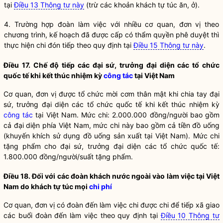
tại
Điều 13 Thông tư này
(trừ các khoản khách tự túc ăn, ở).
4. Trường hợp đoàn làm việc với nhiều cơ quan, đơn vị theo
chương trình, kế hoạch đã được cấp có thẩm
quyền
phê duyệt thì
thực hiện chi đón tiếp theo quy định tại
Điều 15 Thông tư này
.
Điều 17. Chế độ tiếp các đại sứ, trưởng đại diện các tổ chức
quốc tế khi kết thúc nhiệm kỳ
công tác
tại Việt Nam
Cơ quan, đơn vị được tổ chức mời cơm thân mật khi chia tay đại
sứ, trưởng đại diện các tổ chức quốc tế khi kết thúc nhiệm kỳ
công tác
tại Việt Nam. Mức chi: 2.000.000 đồng/người bao gồm
cả đại diện phía Việt Nam, mức chi này bao gồm cả tiền đồ uống
(khuyến khích sử dụng đồ uống sản xuất tại Việt Nam). Mức chi
tặng phẩm cho đại sứ, trư
ở
ng đại diện các tổ chức quốc tế:
1.800.000 đồng/người/suất tặng phẩm.
Điều 18. Đối với các đoàn khách nước ngoài vào làm việc tại Việt
Nam do khách tự túc mọi
chi phí
Cơ quan, đơn vị có đoàn đến làm việc chi được chi để tiếp xã giao
các buổi đoàn đến làm việc theo quy định tại
Điều 10 Thông tư