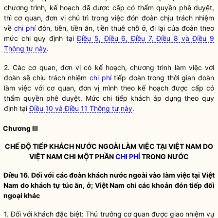
chương trình, kế hoạch đã được cấp có thẩm
quyền
phê duyệt,
thì cơ quan, đơn vị chủ trì trong việc đón đoàn chịu trách nhiệm
về
chi phí
đón, tiễn, tiền ăn, tiền thuê chỗ ở, đi lại của đoàn theo
mức chi quy định tại
Điều 5, Điều 6, Điều 7, Điều 8 và Điều 9
Thông tư này
.
2. Các cơ quan, đơn vị có kế hoạch, chương trình làm việc với
đoàn sẽ chịu trách nhiệm
chi phí
tiếp đoàn trong thời gian đoàn
làm việc với cơ quan, đơn vị mình theo kế hoạch được cấp có
thẩm
quyền
phê duyệt. Mức chi tiếp khách áp dụng theo quy
định tại
Điều 10 và Điều 11 Thông tư này
.
Chương III
CHẾ ĐỘ TIẾP KHÁCH NƯỚC NGOÀI LÀM VIỆC TẠI VIỆT NAM DO
VIỆT NAM CHI MỘT PHẦN
CHI PHÍ
TRONG NƯỚC
Điều 16. Đối với các đoàn khách nước ngoài vào làm việc tại Việt
Nam do khách tự túc ăn, ở; Việt Nam chi các khoản đón tiếp đối
ngoại khác
1. Đối với khách đặc biệt: Thủ trưởng cơ quan được giao nhiệm vụ