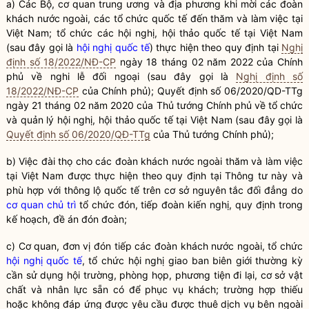
a) Các Bộ, cơ quan trung ương và địa phương khi mời các đoàn
khách nước ngoài, các tổ chức quốc tế đến thăm và làm việc tại
Việt Nam; tổ chức các hội nghị, hội
thảo
quốc tế tại Việt Nam
(sau đây gọi là
hội nghị quốc tế
) thực hiện theo quy định tại
Nghị
định số 18/2022/NĐ-CP
ngày 18 tháng 02 năm 2022 của Chính
phủ về nghi lễ đối ngoại (sau đây gọi là
Nghị định số
18/2022/NĐ-CP
của Chính phủ); Quyết định số 06/2020/QD-TTg
ngày 21 tháng 02 năm 2020 của Thủ tướng Chính phủ về tổ chức
và quản lý hội nghị, hội thảo quốc tế tại Việt Nam (sau đây gọi là
Quyết định số 06/2020/QĐ-TTg
của Thủ tướng Chính phủ);
b) Việc đài thọ cho các đoàn khách nước ngoài thăm và làm việc
tại Việt Nam được thực hiện theo quy định tại Thông tư này và
phù hợp với thông lộ quốc tế trên cơ sở nguyên tắc đối đẳng do
cơ quan chủ trì
tổ chức đón, tiếp đoàn kiến nghị, quy định trong
kế hoạch, đề án đón đoàn;
c) Cơ quan, đơn vị đón tiếp các đoàn khách nước ngoài, tổ chức
hội nghị quốc tế
, tổ chức hội nghị giao ban biên giới thường kỳ
cần sử dụng hội trường, phòng họp, phương tiện đi lại, cơ sở vật
chất và nhân lực sẵn có để phục vụ khách; trường hợp thiếu
hoặc không đáp ứng được yêu cầu được thuê dịch vụ bên ngoài