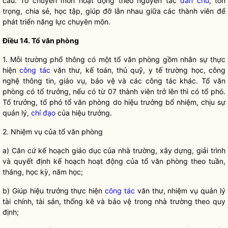
cầu. Tổ chuyên môn hoạt động theo nguyên tắc
dân chủ
, tôn
trọng, chia sẻ, học tập, giúp đỡ lẫn nhau giữa các thành viên để
phát triển năng lực chuyên môn.
Điều
14. Tổ văn phòng
1. M
ỗi trường phổ thông có một tổ văn phòng gồm nhân sự thực
hiện
công tác
văn thư, kế toán, thủ quỹ, y tế trường học, công
nghệ thông tin, giáo vụ, bảo vệ và các
công tác
khác. Tổ văn
phòng có tổ trưởng, nếu có từ 07 thành viên trở lên thì có tổ phó.
Tổ trưởng, tổ phó tổ văn phòng do hiệu trưởng bổ nhiệm, chịu sự
quản lý,
chỉ đạo
của hiệu trưởng.
2. Nhi
ệm vụ của tổ văn phòng
a) Căn c
ứ kế hoạch giáo dục của nhà trường, xây dựng, giải trình
và quyết định kế hoạch hoạt động của tổ văn phòng theo tuần,
tháng, học kỳ, năm học;
b) Giúp hi
ệu trưởng thực hiện
công tác
văn thư, nhiệm vụ quản lý
tài chính, tài sản, thống kê và bảo vệ trong nhà trường theo quy
định;