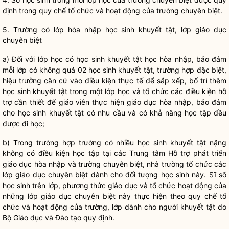
định trong
quy chế
tổ chức và hoạt động của trường chuyên biệt.
5. Trư
ờng có lớp hòa nhập học sinh khuyết tật, lớp giáo dục
chuyên biệt
a) Đ
ối với lớp học có học sinh khuyết tật học hòa nhập, bảo đảm
mỗi lớp có không quá 02 học sinh khuyết tật, trường hợp đặc biệt,
hiệu trưởng căn cứ vào điều kiện thực tế để sắp xếp, bố trí thêm
học sinh khuyết tật trong một lớp học và tổ chức các điều kiện hỗ
trợ cần thiết để
giáo viên
thực hiện giáo dục hòa nhập, bảo đảm
cho học sinh khuyết tật có nhu cầu và có khả năng học tập đều
được đi học;
b) Trong trư
ờng hợp trường có nhiều học sinh khuyết tật nặng
không có điều kiện học tập tại các Trung tâm Hỗ trợ phát triển
giáo dục hòa nhập và trường chuyên biệt, nhà trường tổ chức các
lớp giáo dục chuyên biệt dành cho đối tượng học sinh này. Sĩ số
học sinh trên lớp, phương thức giáo dục và tổ chức hoạt động của
những lớp giáo dục chuyên biệt này thực hiện theo
quy chế
tổ
chức và hoạt động của trường, lớp dành cho người khuyết tật do
Bộ Giáo dục và Đào tạo quy định.