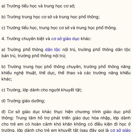
a) Trư
ờng tiểu học và trung học cơ sở;
b) Trư
ờng trung học cơ sở và trung học phổ thông;
c) Trư
ờng tiểu học, trung học cơ sở và trung học phổ thông.
4. Trư
ờng chuyên biệt và
cơ sở giáo dục
khác:
a) Trư
ờng phổ thông
dân tộc
nội trú, trường phổ thông
dân tộc
bán trú, trường phổ thông nội trú;
b) Trư
ờng trung học phổ thông chuyên, trường phổ thông năng
khiếu nghệ thuật, thể dục, thể thao và các trường năng khiếu
khác;
c) Trư
ờng, lớp dành cho người khuyết tật;
d) Trư
ờng giáo dưỡng;
đ) Cơ s
ở giáo dục khác thực hiện chương trình giáo dục phổ
thông: Trung tâm hỗ trợ phát triển giáo dục hòa nhập, lớp dành
cho trẻ em có hoàn cảnh khó khăn không có điều kiện đi học ở
trường, lớp dành cho trẻ em khuyết tật (sau đây gọi là
cơ sở giáo