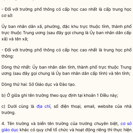
- Đ
ối với trường phổ thông có cấp học cao nhất là cấp trung học
cơ sở:
Ủy ban
nhân dân
xã, phường, đặc khu trực thuộc tỉnh, thành phố
trực thuộc Trung ương (sau đây gọi chung là Ủy ban
nhân dân
cấp
xã) và tên xã;
- Đ
ối với trường phổ thông có cấp học cao nhất là trung học phổ
thông:
Dòng th
ứ nhất: Ủy ban nhân dân tỉnh, thành phố trực thuộc Trung
ương (sau đây gọi chung là Ủy ban nhân dân cấp tỉnh) và tên tỉnh;
Dòng th
ứ hai: Sở Giáo dục và Đào tạo.
b)
Ở giữa ghi tên trường theo quy định tại khoản 1 Điều này;
c) Dư
ới cùng là
địa chỉ
, số điện thoại, email, website của nhà
trường.
4. Tên trư
ờng và biển tên trường của trường chuyên biệt,
cơ sở
giáo dục
khác có
quy chế
tổ chức và hoạt động riêng thì thực hiện