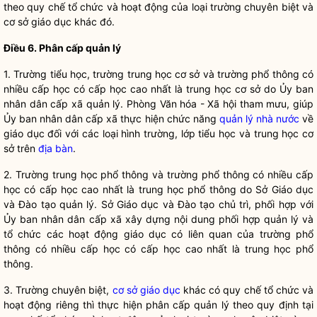
theo
quy chế
tổ chức và hoạt động của loại trường chuyên biệt và
cơ sở giáo dục
khác đó.
Điều
6. Phân cấp quản lý
1. Trư
ờng tiểu học, trường trung học cơ sở và trường phổ thông có
nhiều cấp học có cấp học cao nhất là trung học cơ sở do Ủy ban
nhân dân
cấp xã quản lý. Phòng Văn hóa - Xã hội tham mưu, giúp
Ủy ban
nhân dân
cấp xã thực hiện chức năng
quản lý nhà nước
về
giáo dục đối với các loại hình trường, lớp tiểu học và trung học cơ
sở trên
địa bàn
.
2. Trư
ờng trung học phổ thông và trường phổ thông có nhiều cấp
học có cấp học cao nhất là trung học phổ thông do Sở Giáo dục
và Đào tạo quản lý. Sở Giáo dục và Đào tạo chủ trì, phối hợp với
Ủy ban nhân dân cấp xã xây dựng nội dung phối hợp quản lý và
tổ chức các hoạt động giáo dục có liên quan của trường phổ
thông có nhiều cấp học có cấp học cao nhất là trung học phổ
thông.
3. Trư
ờng chuyên biệt,
cơ sở giáo dục
khác có
quy chế
tổ chức và
hoạt động riêng thì thực hiện phân cấp quản lý theo quy định tại