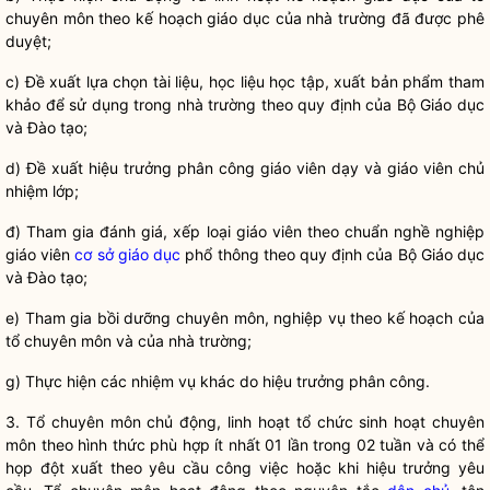
chuyên môn theo kế hoạch giáo dục của nhà trường đã được phê
duyệt;
c) Đ
ề xuất lựa chọn tài liệu, học liệu học tập, xuất bản phẩm tham
khảo để sử dụng trong nhà trường theo quy định của Bộ Giáo dục
và Đào tạo;
d) Đ
ề xuất hiệu trưởng phân công
giáo viên
dạy và
giáo viên
chủ
nhiệm lớp;
đ) Tham gia đánh giá, x
ếp loại
giáo viên
theo chuẩn nghề nghiệp
giáo viên
cơ sở giáo dục
phổ thông theo quy định của Bộ Giáo dục
và Đào tạo;
e) Tham gia b
ồi dưỡng chuyên môn, nghiệp vụ theo kế hoạch của
tổ chuyên môn và của nhà trường;
g) Th
ực hiện các nhiệm vụ khác do hiệu trưởng phân công.
3. T
ổ chuyên môn chủ động, linh hoạt tổ chức sinh hoạt chuyên
môn theo hình thức phù hợp ít nhất 01 lần trong 02 tuần và có thể
họp đột xuất theo yêu cầu công việc hoặc khi hiệu trưởng yêu