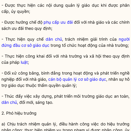
- Đư
ợc thực hiện các nội dung quản lý giáo dục khi được phân
cấp, ủy
quyền
;
- Đư
ợc hưởng chế độ
phụ cấp ưu đãi
đối với nhà giáo và các chính
sách ưu đãi theo quy định;
- Th
ực hiện
quy chế
dân chủ
, trách nhiệm giải trình của
người
đứng đầu cơ sở giáo dục
trong tổ chức hoạt động của nhà trường;
- Th
ực hiện công khai đối với nhà trường và xã hội theo quy định
của pháp
luật
;
- Đ
ối xử công bằng, bình đẳng trong hoạt động và phát triển nghề
nghiệp đối với nhà giáo,
cán bộ quản lý cơ sở giáo dục
, nhân sự hỗ
trợ giáo dục thuộc thẩm
quyền
quản lý;
- Thúc đ
ẩy việc xây dựng, phát triển môi trường giáo dục an toàn,
dân chủ
, đổi mới, sáng tạo.
2. Phó hi
ệu trưởng
a) Ch
ịu trách nhiệm quản lý, điều hành công việc do hiệu trưởng
phân công; thực hiện nhiệm vụ trong phạm vi được phân công, ủy