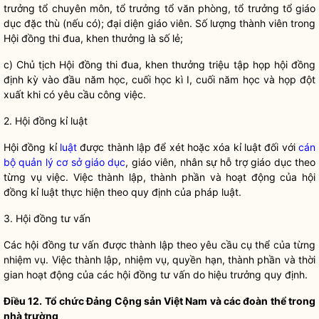
trưởng tổ chuyên môn, tổ trưởng tổ văn phòng, tổ trưởng tổ giáo
dục đặc thù (nếu có); đại diện
giáo viên
. Số lượng thành viên trong
Hội đồng thi đua, khen thưởng là số lẻ;
c) Ch
ủ tịch Hội đồng thi đua, khen thưởng triệu tập họp hội đồng
định kỳ vào đầu năm học, cuối học kì I, cuối năm học và họp đột
xuất khi có yêu cầu công việc.
2. H
ội đồng kỉ luật
H
ội đồng kỉ
luật
được thành lập để xét hoặc xóa kỉ
luật
đối với
cán
bộ quản lý cơ sở giáo dục
,
giáo viên
, nhân sự hỗ trợ giáo dục theo
từng vụ việc. Việc thành lập, thành phần và hoạt động của hội
đồng kỉ
luật
thực hiện theo quy định của pháp
luật
.
3. H
ội đồng tư vấn
Các h
ội đồng tư vấn được thành lập theo yêu cầu cụ thể của từng
nhiệm vụ. Việc thành lập, nhiệm vụ,
quyền
hạn, thành phần và thời
gian hoạt động của các hội đồng tư vấn do hiệu trưởng quy định.
Điều
12. Tổ chức Đảng Cộng sản Việt Nam và các đoàn thể trong
nhà trường