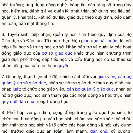
nhà trường; ứng dụng công nghệ thông tin, nền tảng số trong dạy
học, kiểm tra, đánh giá và quản lý; phát triển, sử dụng học liệu số;
quản lý, khai thác, kết nối dữ liệu giáo dục theo quy định, bảo đảm
an toàn, bảo mật thông tin.
6. Tuy
ển sinh, tiếp nhận, quản lý học sinh theo quy định của Bộ
Giáo dục và Đào tạo. Tổ chức thực hiện
giáo dục bắt buộc
đối với
cấp tiểu học và trung học cơ sở. Nhận bảo trợ và quản lý các hoạt
động giáo dục của
cơ sở giáo dục
khác thực hiện chương trình
giáo dục phổ thông cấp tiểu học và cấp trung học cơ sở theo sự
phân công của cấp có thẩm
quyền
.
7. Qu
ản lý, thực hiện chế độ, chính sách đối với
giáo viên
,
cán bộ
quản lý cơ sở giáo dục
, nhân sự hỗ trợ giáo dục theo quy định của
pháp
luật
; tổ chức cho
giáo viên
,
cán bộ quản lý giáo dục
, nhân sự
hỗ trợ giáo dục, học sinh tham gia các hoạt động xã hội; thực hiện
quy chế
dân chủ
trong trường học.
8. Ph
ối hợp với gia đình, cộng đồng trong giáo dục học sinh, tổ
chức các hoạt động tư vấn học sinh, chăm sóc sức khỏe thể chất,
tinh thần cho học sinh và tổ chức các hoạt động xã hội; xây dựng
môi trường giáo dục an toàn, lành mạnh,
dân chủ
, kỷ cương;