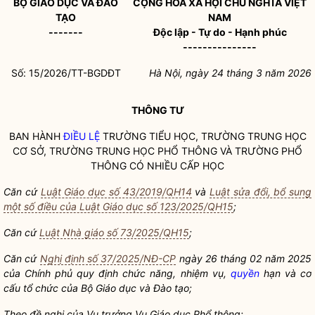
B
Ộ GIÁO DỤC VÀ ĐÀO
CỘNG HÒA XÃ HỘI CHỦ NGHĨA VIỆT
TẠO
NAM
-------
Độc lập - Tự do - Hạnh phúc
---------------
Số: 15/2026/TT-BGDĐT
Hà Nội, ngày 24 tháng 3 năm 2026
THÔNG TƯ
BAN HÀNH
ĐIỀU LỆ
TRƯỜNG TIỂU HỌC, TRƯỜNG TRUNG HỌC
CƠ SỞ, TRƯỜNG TRUNG HỌC PHỔ THÔNG VÀ TRƯỜNG PHỔ
THÔNG CÓ NHIỀU CẤP HỌC
Căn cứ
Luật Giáo dục số 43/2019/QH14
và
Luật sửa đổi, bổ sung
một số điều của Luật Giáo dục số 123/2025/QH15
;
Căn cứ
Luật Nhà giáo số 73/2025/QH15
;
Căn cứ
Nghị định số 37/2025/NĐ-CP
ngày 26 tháng 02 năm 2025
của Chính phủ quy định chức năng, nhiệm vụ,
quyền
hạn và cơ
cấu tổ chức của Bộ Giáo dục và Đào tạo;
Theo đề nghị của Vụ trưởng Vụ Giáo dục Phổ thông;