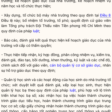
trường; kế hoạch giáo dục của nhà trường, kế hoạch nhiệm vụ
năm học và tổ chức thực hiện;
- Xây d
ựng, tổ chức bộ máy nhà trường theo quy định tại
Điều 8
Điều lệ
này; bổ nhiệm tổ trưởng, tổ phó; quyết định cử
giáo viên
làm Tổng phụ trách Đội Thiếu niên Tiền phong Hồ Chí Minh theo
quy định của pháp
luật
;
- Báo cáo, đánh giá k
ết quả thực hiện kế hoạch giáo dục của nhà
trường với cấp có thẩm
quyền
;
- Th
ực hiện tiếp nhận, ký hợp đồng, phân công nhiệm vụ, kiểm tra,
đánh giá, đào tạo, bồi dưỡng, khen thưởng, kỷ luật và các chế độ,
chính sách đối với
giáo viên
,
cán bộ quản lý cơ sở giáo dục
, nhân
sự hỗ trợ giáo dục theo quy định;
- Qu
ản lý học sinh và các hoạt động của học sinh do nhà trường tổ
chức; xét duyệt kết quả đánh giá, xếp loại học sinh, thực hiện
quản lý học bạ theo quy định của pháp
luật
, phù hợp với lộ trình
triển khai học bạ số; xác nhận học bạ việc hoàn thành chương
trình giáo dục tiểu học, hoàn thành chương trình giáo dục trung
học cơ sở; cấp giấy chứng nhận hoàn thành chương trình giáo dục
phổ thông, cấp bằng tốt nghiệp trung học phổ thông và quyết