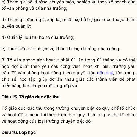
c) Tham gia b
ồi dưỡng chuyên môn, nghiệp vụ theo kế hoạch của
tổ văn phòng và của nhà trường;
d) Tham gia đánh giá, x
ếp loại nhân sự hỗ trợ giáo dục thuộc thẩm
quyền
quản lý;
đ) Qu
ản lý, lưu trữ hồ sơ của trường;
e) Th
ực hiện các nhiệm vụ khác khi hiệu trưởng phân công.
3. T
ổ văn phòng sinh hoạt ít nhất 01 lần trong 01 tháng và có thể
họp đột xuất theo yêu cầu công việc hoặc khi hiệu trưởng yêu
cầu. Tổ văn phòng hoạt động theo nguyên tắc
dân chủ
, tôn trọng,
chia sẻ, học tập, giúp đỡ lẫn nhau giữa các thành viên để phát
triển năng lực chuyên môn, nghiệp vụ.
Điều
15. Tổ giáo dục đặc thù
T
ổ giáo dục đặc thù trong trường chuyên biệt có
quy chế
tổ chức
và hoạt động riêng thì thực hiện theo quy định tại
quy chế
tổ chức
và hoạt động của loại trường chuyên biệt đó.
Điều
16. Lớp học