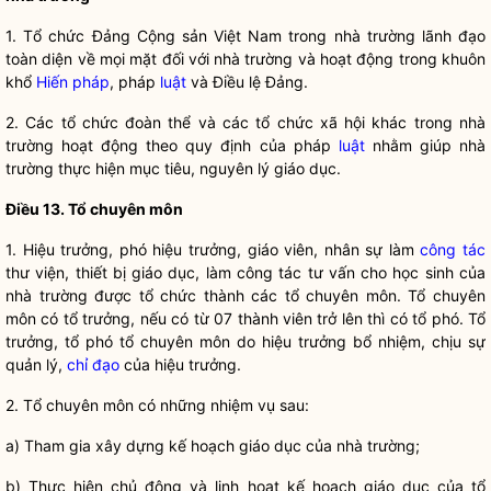
1. T
ổ chức Đảng Cộng sản Việt Nam trong nhà trường lãnh đạo
toàn diện về mọi mặt đối với nhà trường và hoạt động trong khuôn
khổ
Hiến pháp
, pháp
luật
và
Điều lệ
Đảng.
2. Các t
ổ chức đoàn thể và các tổ chức xã hội khác trong nhà
trường hoạt động theo quy định của pháp
luật
nhằm giúp nhà
trường thực hiện mục tiêu, nguyên lý giáo dục.
Điều
13. Tổ chuyên môn
1. Hi
ệu trưởng, phó hiệu trưởng,
giáo viên
, nhân sự làm
công tác
thư viện, thiết bị giáo dục, làm
công tác
tư vấn cho học sinh của
nhà trường được tổ chức thành các tổ chuyên môn. Tổ chuyên
môn có tổ trưởng, nếu có từ 07 thành viên trở lên thì có tổ phó. Tổ
trưởng, tổ phó tổ chuyên môn do hiệu trưởng bổ nhiệm, chịu sự
quản lý,
chỉ đạo
của hiệu trưởng.
2. T
ổ chuyên môn có những nhiệm vụ sau:
a) Tham gia xây d
ựng kế hoạch giáo dục của nhà trường;
b) Th
ực hiện chủ động và linh hoạt kế hoạch giáo dục của tổ