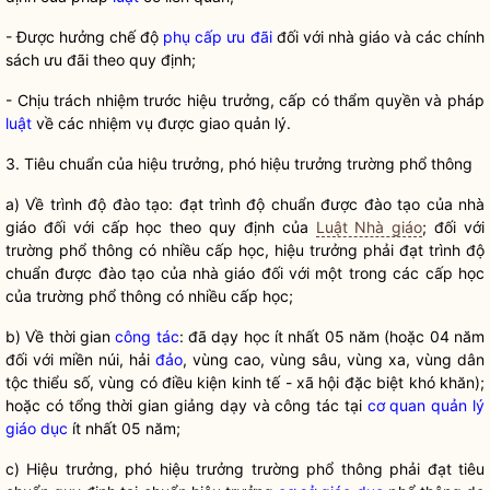
- Đư
ợc hưởng chế độ
phụ cấp ưu đãi
đối với nhà giáo và các chính
sách ưu đãi theo quy định;
- Ch
ịu trách nhiệm trước hiệu trưởng, cấp có thẩm
quyền
và pháp
luật
về các nhiệm vụ được giao quản lý.
3. Tiêu chu
ẩn của hiệu trưởng, phó hiệu trưởng trường phổ thông
a) V
ề trình độ đào tạo: đạt trình độ chuẩn được đào tạo của nhà
giáo đối với cấp học theo quy định của
Luật Nhà giáo
; đối với
trường phổ thông có nhiều cấp học, hiệu trưởng phải đạt trình độ
chuẩn được đào tạo của nhà giáo đối với một trong các cấp học
của trường phổ thông có nhiều cấp học;
b) V
ề thời gian
công tác
: đã dạy học ít nhất 05 năm (hoặc 04 năm
đối với miền núi, hải
đảo
, vùng cao, vùng sâu, vùng xa, vùng dân
tộc thiểu số, vùng có điều kiện kinh tế - xã hội đặc biệt khó khăn);
hoặc có tổng thời gian giảng dạy và
công tác
tại
cơ quan quản lý
giáo dục
ít nhất 05 năm;
c) Hi
ệu trưởng, phó hiệu trưởng trường phổ thông phải đạt tiêu