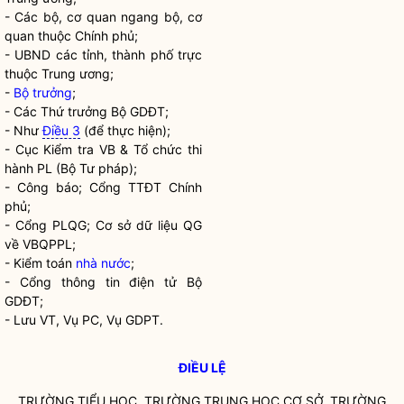
- Các bộ, cơ quan ngang bộ, cơ
quan thuộc Chính phủ;
- UBND các tỉnh, thành phố trực
thuộc Trung ương;
-
Bộ trưởng
;
- Các Thứ trưởng Bộ GDĐT;
- Như
Điều 3
(để thực hiện);
- Cục Kiểm tra VB & Tổ chức thi
hành PL (Bộ Tư pháp);
- Công báo; Cổng TTĐT Chính
phủ;
- Cổng PLQG; Cơ sở dữ liệu QG
về VBQPPL;
- Kiểm toán
nhà nước
;
- Cổng thông tin điện tử Bộ
GDĐT;
- Lưu VT, Vụ PC, Vụ GDPT.
ĐIỀU LỆ
TRƯỜNG TIỂU HỌC, TRƯỜNG TRUNG HỌC CƠ SỞ, TRƯỜNG