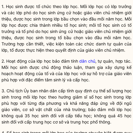
1. H
ọc sinh được tổ chức theo lớp học. Mỗi lớp học có lớp trưởng
và các lớp phó do học sinh ứng cử hoặc
giáo viên
chủ nhiệm giới
thiệu, được học sinh trong lớp bầu chọn vào đầu mỗi năm học. Mỗi
lớp học được chia thành nhiều tổ học sinh; mỗi tổ học sinh có tổ
trưởng và tổ phó do học sinh ứng cử hoặc
giáo viên
chủ nhiệm giới
thiệu, được học sinh trong tổ bầu chọn vào đầu mỗi năm học.
Trường hợp cần thiết, việc kiện toàn các chức danh tự quản của
lớp, tổ được thực hiện theo quyết định của
giáo viên
chủ nhiệm.
2. Ho
ạt động của lớp học bảo đảm tính
dân chủ
, tự quản, hợp tác.
Mỗi học sinh được chủ động thảo luận, tham gia xây dựng kế
hoạch hoạt động của tổ và của lớp học với sự hỗ trợ của
giáo viên
phù hợp với đặc điểm tâm sinh lý và cấp học.
3. Ch
ủ tịch Ủy ban
nhân dân
cấp tỉnh quy định cụ thể số lượng học
sinh trong mỗi lớp học theo hướng giảm sĩ số học sinh trong lớp
phù hợp với từng địa phương và khả năng đáp ứng về đội ngũ
giáo viên
, cơ sở vật chất của nhà trường; bảo đảm mỗi lớp học
không quá 35 học sinh đối với cấp tiểu học; không quá 45 học
sinh đối với cấp trung học cơ sở và trung học phổ thông.
4. S
ố học sinh trong mỗi lớp học của trường chuyên biệt được quy