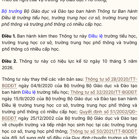
Bộ trưởng
Bộ Giáo dục và Đào tạo ban hành Thông tư Ban hành
Điều lệ
trường tiểu học, trường trung học cơ sở, trường trung học
phổ thông và trường phổ thông có nhiều cấp học.
Điều
1.
Ban hành kèm theo Thông tư này
Điều lệ
trường tiểu học,
trường trung học cơ sở, trường trung học phổ thông và trường
phổ thông có nhiều cấp học.
Điều
2.
Thông tư này có hiệu lực kể từ ngày 10 tháng 5 năm
2026.
Thông tư này thay th
ế các văn bản sau:
Thông tư số 28/2020/TT-
BGDĐT
ngày 04/9/2020 của
Bộ trưởng
Bộ Giáo dục và Đào tạo
ban hành
Điều lệ
trường tiểu học;
Thông tư số 32/2020/TT-BGDĐT
ngày 15/9/2020 của
Bộ trưởng
Bộ Giáo dục và Đào tạo ban hành
Điều lệ
trường trung học cơ sở, trường trung học phổ thông và
trường phổ thông có nhiều cấp học;
Quyết định số 51/2002/QĐ-
BGDĐT
ngày 25/12/2002 của
Bộ trưởng
Bộ Giáo dục và Đào tạo
về chuyển trường và tiếp nhận học sinh học tại các trường trung
học cơ sở, trung học phổ thông;
Thông tư số 50/2021/TT-BGDĐT
sửa đổi, bổ sung một số điều của Quy định chuyển trường và tiếp