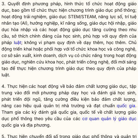
3. Quy
ết định phương pháp, hình thức tổ chức hoạt động giáo
dục, bao gồm tổ chức thực hiện chương trình giáo dục phổ thông;
hoạt động trải nghiệm, giáo dục STEM/STEAM, năng lực số, trí tuệ
nhân tạo (AI), hướng nghiệp, kĩ năng sống, giáo dục hội nhập, giáo
dục hòa nhập và các hoạt động giáo dục tăng cường theo nhu
cầu, sở thích chính đáng của học sinh, phù hợp với quy định của
pháp
luật
; không vi phạm quy định về dạy thêm, học thêm. Chủ
động triển khai hoặc phối hợp với tổ chức khoa học và công nghệ,
cơ sở sản xuất, kinh doanh, dịch vụ có chức năng trong hoạt động
giáo dục, nghiên cứu khoa học, phát triển công nghệ, đổi mới sáng
tạo để thực hiện chương trình giáo dục theo quy định của pháp
luật
.
4. Th
ực hiện các hoạt động về bảo đảm chất lượng giáo dục, tập
trung vào đổi mới phương pháp dạy học và đánh giá học sinh,
phát triển đội ngũ, tăng cường điều kiện bảo đảm chất lượng,
nâng cao hiệu quả quản trị nhà trường và đạt chuẩn
quốc gia
.
Tham gia các kỳ đánh giá
quốc gia
, quốc tế về chất lượng giáo
dục phổ thông theo yêu cầu của các
cơ quan quản lý giáo dục
quốc gia
và địa phương.
5. Th
ực hiện chuyển đổi số trong giáo dục phổ thông và quản trị