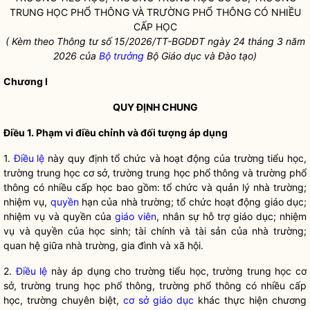
TRUNG HỌC PHỔ THÔNG VÀ TRƯỜNG PHỔ THÔNG CÓ NHIỀU
CẤP HỌC
( Kèm theo Thông tư s
ố 15/2026/TT-BGDĐT ngày 24 tháng 3 năm
2026 của
Bộ trưởng
Bộ Giáo dục và Đào tạo)
Chương I
QUY ĐỊNH CHUNG
Điều
1. Phạm vi điều chỉnh và đối tượng áp dụng
1.
Điều lệ
này
quy định tổ chức và hoạt động của trường tiểu học,
trường trung học cơ sở, trường trung học phổ thông và trường phổ
thông có nhiều cấp học bao gồm: tổ chức và quản lý nhà trường;
nhiệm vụ,
quyền
hạn của nhà trường; tổ chức hoạt động giáo dục;
nhiệm vụ và
quyền
của
giáo viên
, nhân sự hỗ trợ giáo dục; nhiệm
vụ và
quyền
của học sinh; tài chính và tài sản của nhà trường;
quan hệ giữa nhà trường, gia đình và xã hội.
2.
Điều lệ
này
áp dụng cho trường tiểu học, trường trung học cơ
sở, trường trung học phổ thông, trường phổ thông có nhiều cấp
học, trường chuyên biệt,
cơ sở giáo dục
khác thực hiện chương