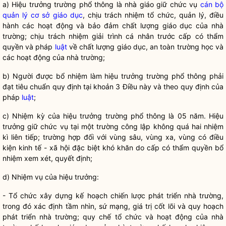
a) Hi
ệu trưởng trường phổ thông là nhà giáo giữ chức vụ
cán bộ
quản lý cơ sở giáo dục
, chịu trách nhiệm tổ chức, quản lý, điều
hành các hoạt động và bảo đảm chất lượng giáo dục của nhà
trường; chịu trách nhiệm giải trình cá nhân trước cấp có thẩm
quyền
và pháp
luật
về chất lượng giáo dục, an toàn trường học và
các hoạt động của nhà trường;
b) Ngư
ời được bổ nhiệm làm hiệu trưởng trường phổ thông phải
đạt tiêu chuẩn quy định tại khoản 3 Điều này và theo quy định của
pháp
luật
;
c) Nhi
ệm kỳ của hiệu trưởng trường phổ thông là 05 năm. Hiệu
trưởng giữ chức vụ tại một trường công lập không quá hai nhiệm
kì liên tiếp; trường hợp đối với vùng sâu, vùng xa, vùng có điều
kiện kinh tế - xã hội đặc biệt khó khăn do cấp có thẩm
quyền
bổ
nhiệm xem xét, quyết định;
d) Nhi
ệm vụ của hiệu trưởng:
- T
ổ chức xây dựng kế hoạch chiến lược phát triển nhà trường,
trong đó xác định tầm nhìn, sứ mạng, giá trị cốt lõi và quy hoạch
phát triển nhà trường;
quy chế
tổ chức và hoạt động của nhà