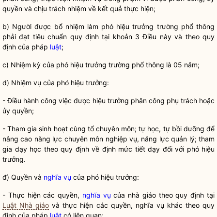
quyền
và chịu trách nhiệm về kết quả thực hiện;
b) Ngư
ời được bổ nhiệm làm phó hiệu trưởng trường phổ thông
phải đạt tiêu chuẩn quy định tại khoản 3 Điều này và theo quy
định của pháp
luật
;
c) Nhi
ệm kỳ của phó hiệu trưởng trường phổ thông là 05 năm;
d) Nhi
ệm vụ của phó hiệu trưởng:
- Điều
hành công việc được hiệu trưởng phân công phụ trách hoặc
ủy
quyền
;
- Tham gia sinh ho
ạt cùng tổ chuyên môn; tự học, tự bồi dưỡng để
nâng cao năng lực chuyên môn nghiệp vụ, năng lực quản lý; tham
gia dạy học theo quy định về định mức tiết dạy đối với phó hiệu
trưởng.
đ) Quy
ền và
nghĩa vụ
của phó hiệu trưởng:
- Th
ực hiện các quyền,
nghĩa vụ
của nhà giáo theo quy định tại
Luật Nhà giáo
và thực hiện các quyền,
nghĩa vụ
khác theo quy
định của pháp
luật
có liên quan;