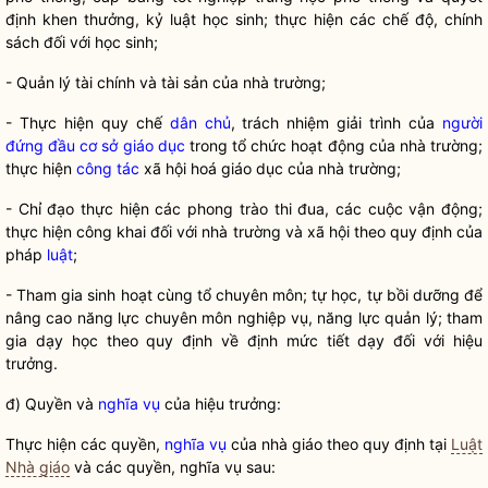
định khen thưởng, kỷ
luật
học sinh; thực hiện các chế độ, chính
sách đối với học sinh;
- Qu
ản lý tài chính và tài sản của nhà trường;
- Th
ực hiện
quy chế
dân chủ
, trách nhiệm giải trình của
người
đứng đầu cơ sở giáo dục
trong tổ chức hoạt động của nhà trường;
thực hiện
công tác
xã hội hoá giáo dục của nhà trường;
- Ch
ỉ đạo thực hiện các phong trào thi đua, các cuộc vận động;
thực hiện công khai đối với nhà trường và xã hội theo quy định của
pháp
luật
;
- Tham gia sinh ho
ạt cùng tổ chuyên môn; tự học, tự bồi dưỡng để
nâng cao năng lực chuyên môn nghiệp vụ, năng lực quản lý; tham
gia dạy học theo quy định về định mức tiết dạy đối với hiệu
trưởng.
đ) Quy
ền và
nghĩa vụ
của hiệu trưởng:
Th
ực hiện các quyền,
nghĩa vụ
của nhà giáo theo quy định tại
Luật
Nhà giáo
và các quyền,
nghĩa vụ
sau: