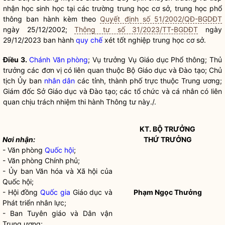
nhận học sinh học tại các trường trung học cơ sở, trung học phổ
thông ban hành kèm theo
Quyết định số 51/2002/QĐ-BGDĐT
ngày 25/12/2002;
Thông tư số 31/2023/TT-BGDĐT
ngày
29/12/2023 ban hành
quy chế
xét tốt nghiệp trung học cơ sở.
Điều
3.
Chánh Văn phòng
; Vụ trưởng Vụ Giáo dục Phổ thông; Thủ
trưởng các đơn vị có liên quan thuộc Bộ Giáo dục và Đào tạo; Chủ
tịch Ủy ban
nhân dân
các tỉnh, thành phố trực thuộc Trung ương;
Giám đốc Sở Giáo dục và Đào tạo; các tổ chức và cá nhân có liên
quan chịu trách nhiệm thi hành Thông tư này./.
KT. B
Ộ TRƯỞNG
Nơi nh
ận:
THỨ TRƯỞNG
- Văn phòng
Quốc hội
;
- Văn phòng Chính phủ;
- Ủy ban Văn hóa và Xã hội của
Quốc hội
;
- Hội đồng
Quốc gia
Giáo dục và
Phạm Ngọc Thưởng
Phát triển nhân lực;
- Ban Tuyên giáo và Dân vận
Trung ương;