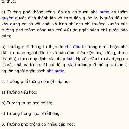
tư thục.
a) Trư
ờng phổ thông công lập do cơ quan
nhà nước
có thẩm
quyền
quyết định thành lập và trực tiếp quản lý. Nguồn đầu tư
xây dựng cơ sở vật chất và kinh phí cho chi thường xuyên của
trường phổ thông công lập chủ yếu do ngân sách
nhà nước
bảo
đảm;
b) Trư
ờng phổ thông tư thục do
nhà đầu tư
trong nước hoặc
nhà
đầu tư
nước ngoài đầu tư và bảo đảm điều kiện hoạt động, được
thành lập theo quy định của pháp
luật
. Nguồn đầu tư xây dựng cơ
sở vật chất và kinh phí hoạt động của trường phổ thông tư thục là
nguồn ngoài ngân sách
nhà nước
.
2. Trư
ờng phổ thông có một cấp học:
a) Trư
ờng tiểu học;
b) Trư
ờng trung học cơ sở;
c) Trư
ờng trung học phổ thông.
3. Trư
ờng phổ thông có nhiều cấp học: