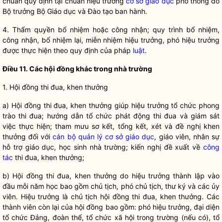
chuẩn quy định tại chuẩn hiệu trưởng
cơ sở giáo dục
phổ thông do
Bộ trưởng
Bộ Giáo dục và Đào tạo ban hành.
4. Th
ẩm
quyền
bổ nhiệm hoặc công nhận; quy trình bổ nhiệm,
công nhận, bổ nhiệm lại, miễn nhiệm hiệu trưởng, phó hiệu trưởng
được thực hiện theo quy định của pháp
luật
.
Điều
11. Các hội đồng khác trong nhà trường
1. H
ội đồng thi đua, khen thưởng
a) H
ội đồng thi đua, khen thưởng giúp hiệu trưởng tổ chức phong
trào thi đua; hướng dẫn tổ chức phát động thi đua và giám sát
việc thực hiện; tham mưu sơ kết, tổng kết, xét và đề nghị khen
thưởng đối với
cán bộ quản lý cơ sở giáo dục
,
giáo viên
, nhân sự
hỗ trợ giáo dục, học sinh nhà trường; kiến nghị đề xuất về
công
tác
thi đua, khen thưởng;
b) H
ội đồng thi đua, khen thưởng do hiệu trưởng thành lập vào
đầu mỗi năm học bao gồm chủ tịch, phó chủ tịch, thư ký và các ủy
viên. Hiệu trưởng là chủ tịch hội đồng thi đua, khen thưởng. Các
thành viên còn lại của hội đồng bao gồm: phó hiệu trưởng, đại diện
tổ chức Đảng, đoàn thể, tổ chức xã hội trong trường (nếu có), tổ