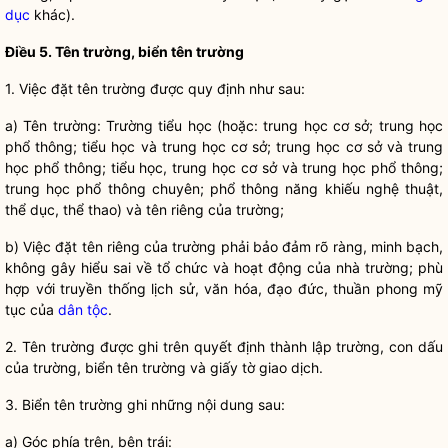
dục
khác).
Điều
5. Tên trường, biển tên trường
1. Vi
ệc đặt tên trường được quy định như sau:
a) Tên trư
ờng: Trường tiểu học (hoặc: trung học cơ sở; trung học
phổ thông; tiểu học và trung học cơ sở; trung học cơ sở và trung
học phổ thông; tiểu học, trung học cơ sở và trung học phổ thông;
trung học phổ thông chuyên; phổ thông năng khiếu nghệ thuật,
thể dục, thể thao) và tên riêng của trường;
b) Vi
ệc đặt tên riêng của trường phải bảo đảm rõ ràng, minh bạch,
không gây hiểu sai về tổ chức và hoạt động của nhà trường; phù
hợp với truyền thống lịch sử, văn hóa, đạo đức, thuần phong mỹ
tục của
dân tộc
.
2. Tên trư
ờng được ghi trên quyết định thành lập trường, con dấu
của trường, biển tên trường và giấy tờ giao dịch.
3. Bi
ển tên trường ghi những nội dung sau:
a) Góc phía trên, bên trái: