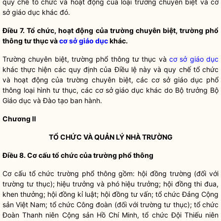
quy chế
tổ chức và hoạt động của loại trường chuyên biệt và
cơ
sở giáo dục
khác đó.
Điều
7. Tổ chức, hoạt động của trường chuyên biệt, trường phổ
thông tư thục và
cơ sở giáo dục
khác.
Trư
ờng chuyên biệt, trường phổ thông tư thục và
cơ sở giáo dục
khác thực hiện các quy định của
Điều lệ
này và
quy chế
tổ chức
và hoạt động của trường chuyên biệt, các
cơ sở giáo dục
phổ
thông loại hình tư thục, các
cơ sở giáo dục
khác do
Bộ trưởng
Bộ
Giáo dục và Đào tạo ban hành.
Chương II
TỔ CHỨC VÀ QUẢN LÝ NHÀ TRƯỜNG
Điều
8. Cơ cấu tổ chức của trường phổ thông
Cơ c
ấu tổ chức trường phổ thông gồm: hội đồng trường (đối với
trường tư thục); hiệu trưởng và phó hiệu trưởng; hội đồng thi đua,
khen thưởng; hội đồng kỉ luật; hội đồng tư vấn; tổ chức Đảng Cộng
sản Việt Nam; tổ chức Công đoàn (đối với trường tư thục); tổ chức
Đoàn Thanh niên Cộng sản Hồ Chí Minh, tổ chức Đội Thiếu niên