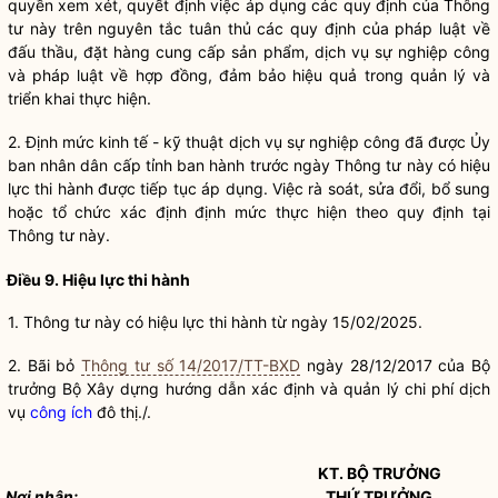
quyền
xem xét, quyết định việc áp dụng các quy định của Thông
tư này trên nguyên tắc tuân thủ các quy định của pháp
luật
về
đấu thầu, đặt hàng cung cấp sản phẩm, dịch vụ sự nghiệp công
và pháp
luật
về hợp đồng, đảm bảo hiệu quả trong quản lý và
triển khai thực hiện.
2. Định mức kinh tế - kỹ thuật dịch vụ sự nghiệp công đã được Ủy
ban nhân dân cấp tỉnh ban hành trước ngày Thông tư này có hiệu
lực thi hành được tiếp tục áp dụng. Việc rà soát, sửa đổi, bổ sung
hoặc tổ chức xác định định mức thực hiện theo quy định tại
Thông tư này.
Điều 9. Hiệu lực thi hành
1. Thông tư này có hiệu lực thi hành từ ngày 15/02/2025.
2. Bãi bỏ
Thông tư số 14/2017/TT-BXD
ngày 28/12/2017 của
Bộ
trưởng
Bộ Xây dựng hướng dẫn xác định và quản lý
chi phí
dịch
vụ
công ích
đô thị./.
KT.
BỘ TRƯỞNG
Nơi nhận:
THỨ TRƯỞNG