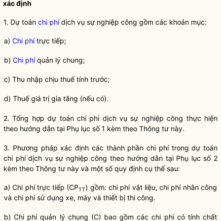
xác định
1. Dự toán
chi phí
dịch vụ sự nghiệp công gồm các khoản mục:
a)
Chi phí
trực tiếp;
b)
Chi phí
quản lý chung;
c) Thu nhập chịu thuế tính trước;
d) Thuế giá trị gia tăng (nếu có).
2. Tổng hợp dự toán
chi phí
dịch vụ sự nghiệp công thực hiện
theo hướng dẫn tại Phụ lục số 1 kèm theo Thông tư này.
3. Phương pháp xác định các thành phần
chi phí
trong dự toán
chi phí
dịch vụ sự nghiệp công theo hướng dẫn tại Phụ lục số 2
kèm theo Thông tư này và một số quy định cụ thể sau:
a)
Chi phí
trực tiếp (CP
) gồm:
chi phí
vật liệu,
chi phí
nhân công
TT
và
chi phí
sử dụng xe, máy và thiết bị thi công.
b)
Chi phí
quản lý chung (C) bao gồm các
chi phí
có tính chất