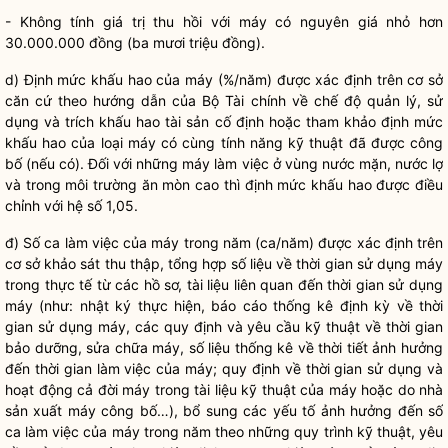
- Không tính giá trị thu hồi với máy có nguyên giá nhỏ hơn
30.000.000 đồng (ba mươi triệu đồng).
d) Định mức khấu hao của máy (%/năm) được xác định trên cơ sở
căn cứ theo hướng dẫn của Bộ Tài chính về chế độ quản lý, sử
dụng và trích khấu hao tài sản cố định hoặc tham khảo định mức
khấu hao của loại máy có cùng tính năng kỹ thuật đã được công
bố (nếu có). Đối với những máy làm việc ở vùng nước mặn, nước lợ
và trong môi trường ăn mòn cao thì định mức khấu hao được điều
chỉnh với hệ số 1,05.
đ) Số ca làm việc của máy trong năm (ca/năm) được xác định trên
cơ sở khảo sát thu thập, tổng hợp số liệu về thời gian sử dụng máy
trong thực tế từ các hồ sơ, tài liệu liên quan đến thời gian sử dụng
máy (như: nhật ký thực hiện, báo cáo thống kê định kỳ về thời
gian sử dụng máy, các quy định và yêu cầu kỹ thuật về thời gian
bảo dưỡng, sửa chữa máy, số liệu thống kê về thời tiết ảnh hưởng
đến thời gian làm việc của máy; quy định về thời gian sử dụng và
hoạt động cả đời máy trong tài liệu kỹ thuật của máy hoặc do nhà
sản xuất máy công bố…), bổ sung các yếu tố ảnh hưởng đến số
ca làm việc của máy trong năm theo những quy trình kỹ thuật, yêu