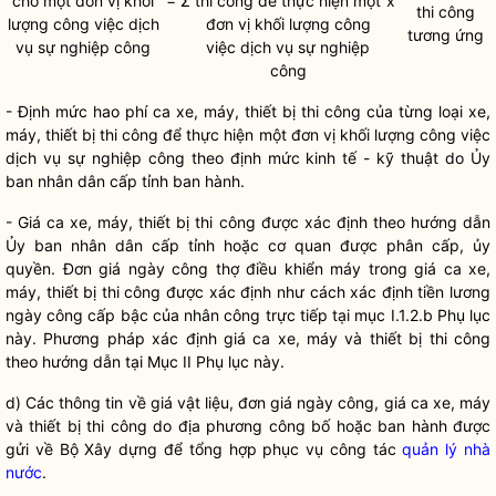
cho một đơn vị khối
= Σ
thi công để thực hiện một
x
thi công
lượng công việc dịch
đơn vị khối lượng công
tương ứng
vụ sự nghiệp công
việc dịch vụ sự nghiệp
công
- Định mức hao phí ca xe, máy, thiết bị thi công của từng loại xe,
máy, thiết bị thi công để thực hiện một đơn vị khối lượng công việc
dịch vụ sự nghiệp công theo định mức kinh tế - kỹ thuật do Ủy
ban nhân dân cấp tỉnh ban hành.
- Giá ca xe, máy, thiết bị thi công được xác định theo hướng dẫn
Ủy ban nhân dân cấp tỉnh hoặc cơ quan được phân cấp, ủy
quyền
. Đơn giá ngày công thợ điều khiển máy trong giá ca xe,
máy, thiết bị thi công được xác định như cách xác định tiền lương
ngày công cấp bậc của nhân công trực tiếp tại mục I.1.2.b Phụ lục
này. Phương pháp xác định giá ca xe, máy và thiết bị thi công
theo hướng dẫn tại Mục II Phụ lục này.
d) Các thông tin về giá vật liệu, đơn giá ngày công, giá ca xe, máy
và thiết bị thi công do địa phương công bố hoặc ban hành được
gửi về Bộ Xây dựng để tổng hợp phục vụ
công tác
quản lý nhà
nước
.