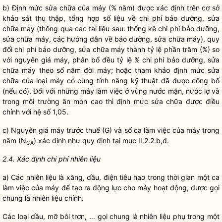
b) Định mức sửa chữa của máy (% năm) được xác định trên cơ sở
khảo sát thu thập, tổng hợp số liệu về
chi phí
bảo dưỡng, sửa
chữa máy (thông qua các tài liệu sau: thống kê
chi phí
bảo dưỡng,
sửa chữa máy, các hướng dẫn về bảo dưỡng, sửa chữa máy), quy
đổi
chi phí
bảo dưỡng, sửa chữa máy thành tỷ lệ phần trăm (%) so
với nguyên giá máy, phân bổ đều tỷ lệ %
chi phí
bảo dưỡng, sửa
chữa máy theo số năm đời máy; hoặc tham khảo định mức sửa
chữa của loại máy có cùng tính năng kỹ thuật đã được công bố
(nếu có). Đối với những máy làm việc ở vùng nước mặn, nước lợ và
trong môi trường ăn mòn cao thì định mức sửa chữa được điều
chỉnh với hệ số 1,05.
c) Nguyên giá máy trước thuế (G) và số ca làm việc của máy trong
năm (N
) xác định như quy định tại mục II.2.2.b,đ.
CA
2.4. Xác định chi phí nhiên liệu
a) Các nhiên liệu là xăng, dầu, điện tiêu hao trong thời gian một ca
làm việc của máy để tạo ra động lực cho máy hoạt động, được gọi
chung là nhiên liệu chính.
Các loại dầu, mỡ bôi trơn, ... gọi chung là nhiên liệu phụ trong một