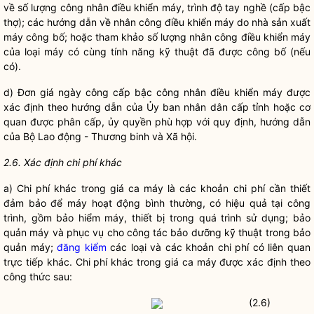
về số lượng công nhân điều khiển máy, trình độ tay nghề (cấp bậc
thợ); các hướng dẫn về nhân công điều khiển máy do nhà sản xuất
máy công bố; hoặc tham khảo số lượng nhân công điều khiển máy
của loại máy có cùng tính năng kỹ thuật đã được công bố (nếu
có).
d) Đơn giá ngày công cấp bậc công nhân điều khiển máy được
xác định theo hướng dẫn của Ủy ban nhân dân cấp tỉnh hoặc cơ
quan được phân cấp, ủy
quyền
phù hợp với quy định, hướng dẫn
của Bộ Lao động - Thương binh và Xã hội.
2.6. Xác định chi phí khác
a)
Chi phí
khác trong giá ca máy là các khoản
chi phí
cần thiết
đảm bảo để máy hoạt động bình thường, có hiệu quả tại công
trình, gồm bảo hiểm máy, thiết bị trong quá trình sử dụng; bảo
quản máy và phục vụ cho
công tác
bảo dưỡng kỹ thuật trong bảo
quản máy;
đăng kiểm
các loại và các khoản
chi phí
có liên quan
trực tiếp khác.
Chi phí
khác trong giá ca máy được xác định theo
công thức sau:
(2.6)