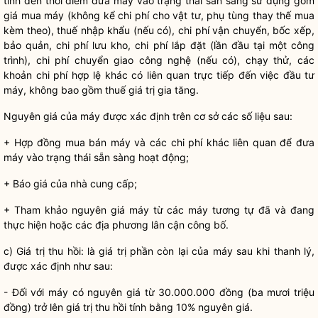
tính đến thời điểm đưa máy vào trạng thái sẵn sàng sử dụng gồm
giá mua máy (không kể
chi phí
cho vật tư, phụ tùng thay thế mua
kèm theo), thuế nhập khẩu (nếu có),
chi phí
vận chuyển, bốc xếp,
bảo quản,
chi phí
lưu kho,
chi phí
lắp đặt (lần đầu tại một công
trình),
chi phí
chuyển giao công nghệ (nếu có), chạy thử, các
khoản
chi phí
hợp lệ khác có liên quan trực tiếp đến việc đầu tư
máy, không bao gồm thuế giá trị gia tăng.
Nguyên giá của máy được xác định trên cơ sở các số liệu sau:
+ Hợp đồng mua bán máy và các
chi phí
khác liên quan để đưa
máy vào trạng thái sẵn sàng hoạt động;
+ Báo giá của nhà cung cấp;
+ Tham khảo nguyên giá máy từ các máy tương tự đã và đang
thực hiện hoặc các địa phương lân cận công bố.
c) Giá trị thu hồi: là giá trị phần còn lại của máy sau khi thanh lý,
được xác định như sau:
- Đối với máy có nguyên giá từ 30.000.000 đồng (ba mươi triệu
đồng) trở lên giá trị thu hồi tính bằng 10% nguyên giá.