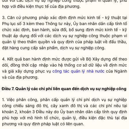
đối với các dịch vụ sự nghiệp công thuộc phạm vi quản lý, phù
hợp với điều kiện thực tế của địa phương.
3. Căn cứ phương pháp xác định định mức kinh tế - kỹ thuật tại
Phụ lục số 3 kèm theo Thông tư này, Ủy ban nhân dân cấp tỉnh tổ
chức xác định, ban hành, sửa đổi, bổ sung định mức kinh tế - kỹ
thuật áp dụng đối với các dịch vụ sự nghiệp công thuộc phạm vi
quản lý theo thẩm
quyền
và quy định của pháp
luật
về đấu thầu,
đặt hàng cung cấp sản phẩm, dịch vụ sự nghiệp công.
4. Kết quả ban hành định mức được gửi về Bộ Xây dựng để theo
dõi, đồng thời cập nhập vào hệ thống cơ sở dữ liệu về định mức
và giá xây dựng phục vụ
công tác
quản lý nhà nước
của Ngành
và của địa phương.
Điều 7. Quản lý các
chi phí
liên quan đến dịch vụ sự nghiệp công
1. Việc phân công, phân cấp quản lý
chi phí
dịch vụ sự nghiệp
công
chiếu
sáng đô thị, cây xanh đô thị và các
chi phí
nêu tại
khoản 2, khoản 3 Điều này do Ủy ban nhân dân cấp tỉnh quy định
phù hợp với mô hình tổ chức, quản lý, điều kiện đặc thù tại địa
phương và quy định pháp
luật
có liên quan.