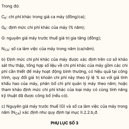
Trong đó:
C
:
chi phí
khác trong giá ca máy (đồng/ca);
K
G
: định mức
chi phí
khác của máy (% năm);
K
G: nguyên giá máy trước thuế giá trị gia tăng (đồng);
N
: số ca làm việc của máy trong năm (ca/năm).
CA
b) Định mức
chi phí
khác của máy được xác định trên cơ sở khảo
sát thu thập, tổng hợp số liệu về
chi phí
khác của máy gồm các
chi
phí
cần thiết để máy hoạt động bình thường, có hiệu quả tại công
trình, quy đổi giá trị khoản
chi phí
này theo tỷ lệ % so với giá tính
khấu hao của máy, phân bổ
chi phí
quản lý máy theo năm; hoặc
tham khảo định mức
chi phí
khác của loại máy có cùng tính năng
kỹ thuật đã được công bố (nếu có).
c) Nguyên giá máy trước thuế (G) và số ca làm việc của máy trong
năm (N
) xác định như quy định tại mục II.2.2.b,đ.
CA
PHỤ LỤC SỐ 3