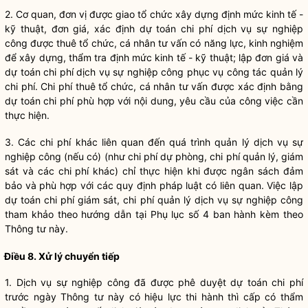
2. Cơ quan, đơn vị được giao tổ chức xây dựng định mức kinh tế -
kỹ thuật, đơn giá, xác định dự toán
chi phí
dịch vụ sự nghiệp
công được thuê tổ chức, cá nhân tư vấn có năng lực, kinh nghiệm
để xây dựng, thẩm tra định mức kinh
tế - kỹ thuật; lập đơn giá và
dự toán
chi phí
dịch vụ sự nghiệp công phục vụ
công tác
quản lý
chi phí
.
Chi phí
thuê tổ chức, cá nhân tư vấn được xác định bằng
dự toán
chi phí
phù hợp với nội dung, yêu cầu của công việc cần
thực hiện.
3. Các
chi phí
khác liên quan đến quá trình quản lý dịch vụ sự
nghiệp công (nếu có) (như
chi phí
dự phòng,
chi phí
quản lý, giám
sát và các
chi phí
khác) chỉ thực hiện khi được ngân sách đảm
bảo và phù hợp với các quy định pháp
luật
có liên quan. Việc lập
dự toán
chi phí
giám sát,
chi phí
quản lý dịch vụ sự nghiệp công
tham khảo theo hướng dẫn tại Phụ lục số 4 ban hành kèm theo
Thông tư này.
Điều 8. Xử lý chuyển tiếp
1. Dịch vụ sự nghiệp công đã được phê duyệt dự toán
chi phí
trước ngày Thông tư này có hiệu lực thi hành thì cấp có thẩm