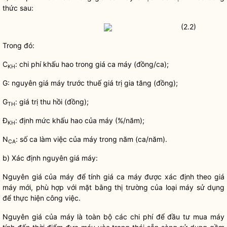
thức sau:
(2.2)
Trong đó:
C
:
chi phí
khấu hao trong giá ca máy (đồng/ca);
KH
G: nguyên giá máy trước thuế giá trị gia tăng (đồng);
G
: giá trị thu hồi (đồng);
TH
Đ
: định mức khấu hao của máy (%/năm);
KH
N
: số ca làm việc của máy trong năm (ca/năm).
CA
b) Xác định nguyên giá máy:
Nguyên giá của máy để tính giá ca máy được xác định theo giá
máy mới, phù hợp với mặt bằng thị trường của loại máy sử dụng
để thực hiện công việc.
Nguyên giá của máy là toàn bộ các
chi phí
để đầu tư mua máy