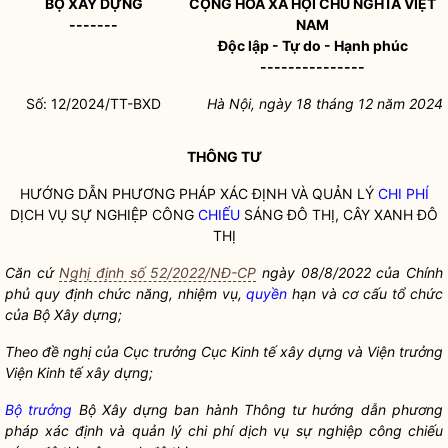
BỘ XÂY DỰNG
CỘNG HÒA XÃ HỘI CHỦ NGHĨA VIỆT
-------
NAM
Độc lập - Tự do - Hạnh phúc
---------------
Số: 12/2024/TT-BXD
Hà Nội, ngày 18 tháng 12 năm 2024
THÔNG TƯ
HƯỚNG DẪN PHƯƠNG PHÁP XÁC ĐỊNH VÀ QUẢN LÝ
CHI PHÍ
DỊCH VỤ SỰ NGHIỆP CÔNG
CHIẾU
SÁNG ĐÔ THỊ, CÂY XANH ĐÔ
THỊ
Căn cứ
Nghị định số 52/2022/NĐ-CP
ngày 08/8/2022 của Chính
phủ quy định chức năng, nhiệm vụ,
quyền
hạn và cơ cấu tổ chức
của Bộ Xây dựng;
Theo đề nghị của Cục trưởng Cục Kinh tế xây dựng và Viện trưởng
Viện Kinh tế xây dựng;
Bộ trưởng
Bộ Xây dựng ban hành Thông tư hướng dẫn phương
pháp xác định và quản lý
chi phí
dịch vụ sự nghiệp công
chiếu