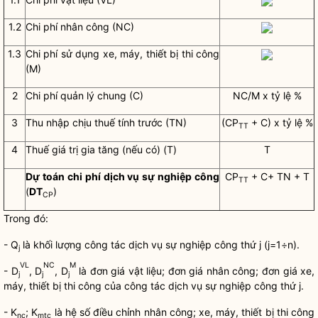
1.2
Chi phí
nhân công (NC)
1.3
Chi phí
sử dụng xe, máy, thiết bị thi công
(M)
2
Chi phí
quản lý chung (C)
NC/M x tỷ lệ %
3
Thu nhập chịu thuế tính trước (TN)
(CP
+ C) x tỷ lệ %
TT
4
Thuế giá trị gia tăng (nếu có) (T)
T
Dự toán
chi phí
dịch vụ sự nghiệp công
CP
+ C+ TN + T
TT
(
DT
)
CP
Trong đó:
- Q
là khối lượng
công tác
dịch vụ sự nghiệp công thứ j (j=1÷n).
j
VL
NC
M
- D
, D
, D
là đơn giá vật liệu; đơn giá nhân công; đơn giá xe,
j
j
j
máy, thiết bị thi công của
công tác
dịch vụ sự nghiệp công thứ j.
- K
; K
là hệ số điều chỉnh nhân công; xe, máy, thiết bị thi công
nc
mtc