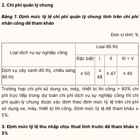
2.
Chi phí
quản lý chung
Bảng 1
: Định mức tỷ lệ
chi phí
quản lý chung tính trên
chi phí
nhân công để tham khảo
Đơn vị tính: %
Loại đô thị
Loại dịch vụ sự nghiệp công
Đặc biệt
I
II
III ÷ V
Dịch vụ cây xanh đô thị,
chiếu
sáng
≤
≤ 50
≤ 47
≤ 45
đô thị
48
Trường hợp
chi phí
sử dụng xe, máy, thiết bị thi công > 60%
chi
phí
trực tiếp trong dự toán
chi phí
dịch vụ sự nghiệp công thì
chi
phí
quản lý chung được xác định theo định mức tỷ lệ trên
chi phí
sử dụng xe, máy, thiết bị thi công. Định mức tỷ lệ để
tham khảo ≤
5%.
3. Định mức tỷ lệ thu nhập chịu thuế tính trước để tham khảo ≤
5%