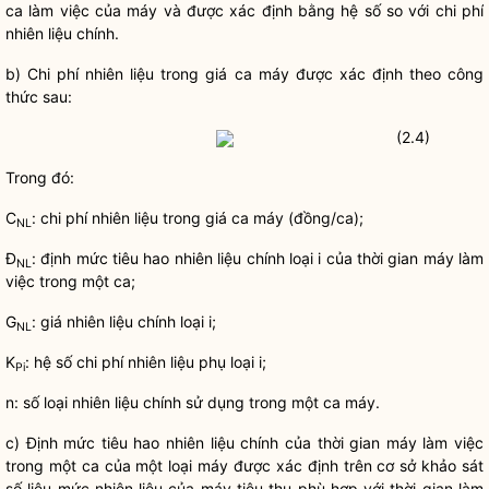
ca làm việc của máy và được xác định bằng hệ số so với
chi phí
nhiên liệu chính.
b)
Chi phí
nhiên liệu trong giá ca máy được xác định theo công
thức sau:
(2.4)
Trong đó:
C
:
chi phí
nhiên liệu trong giá ca máy (đồng/ca);
NL
Đ
: định mức tiêu hao nhiên liệu chính loại i của thời gian máy làm
NL
việc trong một ca;
G
: giá nhiên liệu chính loại i;
NL
K
: hệ số
chi phí
nhiên liệu phụ loại i;
Pi
n: số loại nhiên liệu chính sử dụng trong một ca máy.
c) Định mức tiêu hao nhiên liệu chính của thời gian máy làm việc
trong một ca của một loại máy được xác định trên cơ sở khảo sát
số liệu mức nhiên liệu của máy tiêu thụ phù hợp với thời gian làm