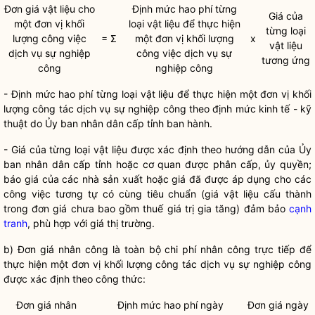
Đơn giá vật liệu cho
Định mức hao phí từng
Giá của
một đơn vị khối
loại vật liệu để thực hiện
từng loại
lượng công việc
= Σ
một đơn vị khối lượng
x
vật liệu
dịch vụ sự nghiệp
công việc dịch vụ sự
tương ứng
công
nghiệp công
- Định mức hao phí từng loại vật liệu để thực hiện một đơn vị khối
lượng
công tác
dịch vụ sự nghiệp công theo định mức kinh tế - kỹ
thuật do Ủy ban nhân dân cấp tỉnh ban hành.
- Giá của từng loại vật liệu được xác định theo hướng dẫn của Ủy
ban nhân dân cấp tỉnh hoặc cơ quan được phân cấp, ủy
quyền
;
báo giá của các nhà sản xuất hoặc giá đã được áp dụng cho các
công việc tương tự có cùng tiêu chuẩn (giá vật liệu cấu thành
trong đơn giá chưa bao gồm thuế giá trị gia tăng) đảm bảo
cạnh
tranh
, phù hợp với giá thị trường.
b) Đơn giá nhân công là toàn bộ
chi phí
nhân công trực tiếp để
thực hiện một đơn vị khối lượng
công tác
dịch vụ sự nghiệp công
được xác định theo công thức:
Đơn giá nhân
Định mức hao phí ngày
Đơn giá ngày