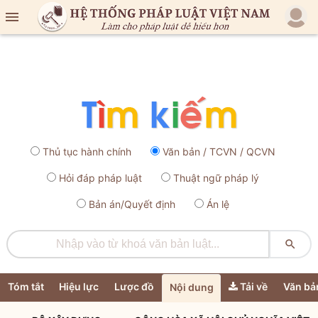

Thủ tục hành chính
Văn bản / TCVN / QCVN
Hỏi đáp pháp luật
Thuật ngữ pháp lý
Bản án/Quyết định
Án lệ

Tóm tắt
Hiệu lực
Lược đồ
Tải về
Văn bả
Nội dung