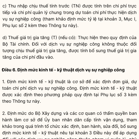
c) Thu nhập chịu thuế tính trước (TN) được tính trên
chi phí
trực
tiếp và
chi phí
quản lý chung trong dự toán
chi phí
thực hiện dịch
vụ sự nghiệp công (tham khảo định mức tỷ lệ tại khoản 3, Mục I,
Phụ lục số 2 kèm theo Thông tư này).
d) Thuế giá trị gia tăng (T) (nếu có): Thực hiện theo quy định của
Bộ Tài chính. Đối với dịch vụ sự nghiệp công không thuộc đối
tượng chịu thuế giá trị gia tăng, được tính bổ sung thuế giá trị gia
tăng của
chi phí
đầu vào.
Điều 6. Định mức kinh tế - kỹ thuật dịch vụ sự nghiệp công
1. Định mức kinh tế - kỹ thuật là cơ sở để xác định đơn giá, dự
toán
chi phí
dịch vụ sự nghiệp công. Định mức kinh tế - kỹ thuật
được xác định theo phương pháp quy định tại Phụ lục số 3 kèm
theo Thông tư này.
2. Định mức do Bộ Xây dựng và các cơ quan có thẩm
quyền
ban
hành làm cơ sở để Ủy ban nhân dân cấp tỉnh vận dụng, tham
khảo trong quá trình tổ chức xác định, ban hành, sửa đổi, bổ sung
định mức kinh tế - kỹ thuật nêu tại khoản 3 Điều này để áp dụng