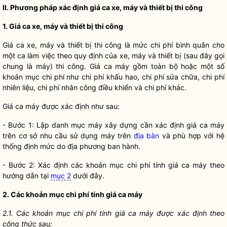
II. Phương pháp xác định giá ca xe, máy và thiết bị thi công
1. Giá ca xe, máy và thiết bị thi công
Giá ca xe, máy và thiết bị thi công là mức
chi phí
bình quân cho
một ca làm việc theo quy định của xe, máy và thiết bị (sau đây gọi
chung là máy) thi công. Giá ca máy gồm toàn bộ hoặc một số
khoản mục
chi phí
như
chi phí
khấu hao,
chi phí
sửa chữa,
chi phí
nhiên liệu,
chi phí
nhân công điều khiển và
chi phí
khác.
Giá ca máy được xác định như sau:
- Bước 1: Lập danh mục máy xây dựng cần xác định giá ca máy
trên cơ sở nhu cầu sử dụng máy trên
địa bàn
và phù hợp với hệ
thống định mức do địa phương ban hành.
- Bước 2: Xác định các khoản mục
chi phí
tính giá ca máy theo
hướng dẫn tại
mục 2
dưới đây.
2. Các khoản mục
chi phí
tính giá ca máy
2.1. Các khoản mục
chi phí
tính giá ca máy được xác định theo
công thức sau: