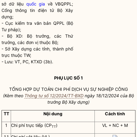
sở dữ liệu
quốc gia
về VBQPPL;
Cổng thông tin điện tử Bộ Xây
dựng;
- Cục kiểm tra văn bản QPPL (Bộ
Tư pháp);
- Bộ XD:
Bộ trưởng
, các Thứ
trưởng, các đơn vị thuộc Bộ;
- Sở Xây dựng các tỉnh, thành phố
trực thuộc TW;
- Lưu: VT, PC, KTXD (3b).
PHỤ LỤC SỐ 1
TỔNG HỢP DỰ TOÁN
CHI PHÍ
DỊCH VỤ SỰ NGHIỆP CÔNG
(Kèm theo
Thông tư số 12/2024/TT-BXD
ngày 18/12/2024 của
Bộ
trưởng
Bộ Xây dựng)
TT
Nội dung
Cách tính
1
Chi phí
trực tiếp (CP
)
VL + NC + M
TT
1.1
Chi phí
vật liệu (VL)