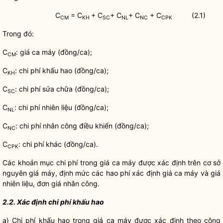
C
= C
+ C
+ C
+ C
+ C
(2.1)
CM
KH
SC
NL
NC
CPK
Trong đó:
C
: giá ca máy (đồng/ca);
CM
C
:
chi phí
khấu hao (đồng/ca);
KH
C
:
chi phí
sửa chữa (đồng/ca);
SC
C
:
chi phí
nhiên liệu (đồng/ca);
NL
C
:
chi phí
nhân công điều khiển (đồng/ca);
NC
C
:
chi phí
khác (đồng/ca).
CPK
Các khoản mục
chi phí
trong giá ca máy được xác định trên cơ sở
nguyên giá máy, định mức các hao phí xác định giá ca máy và giá
nhiên liệu, đơn giá nhân công.
2.2. Xác định chi phí khấu hao
a)
Chi phí
khấu hao trong giá ca máy được xác định theo công