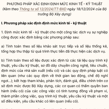
PHƯƠNG PHÁP XÁC ĐỊNH ĐỊNH MỨC KINH TẾ - KỸ THUẬT
(Kèm theo
Thông tư số 12/2024/TT-BXD
ngày 18/12/2024 của
Bộ
trưởng
Bộ Xây dựng)
I. Phương pháp xác định định mức kinh tế - kỹ thuật
1. Định mức kinh tế - kỹ thuật cho một
công tác
dịch vụ sự nghiệp
công được xác định bằng các phương pháp sau:
a) Tính toán theo số liệu khảo sát trực tiếp và số liệu thống kê,
tổng hợp thu thập từ quá trình thực tiễn đã thực hiện các dịch vụ.
b) Tính toán theo số liệu được xác định từ các tài liệu quy trình kỹ
thuật, yêu cầu kỹ thuật, sơ đồ dây chuyền công nghệ, tiêu chuẩn,
định mức của nhà sản xuất (nếu có) và các quy định pháp
luật
có
liên quan (như các quy định về thời gian lao động, chế độ nghỉ
ngơi...); kết hợp tham khảo, phân tích, đánh giá, điều chỉnh trên cơ
sở định mức được Bộ Xây dựng, các cơ quan có thẩm
quyền
ban
hành (nếu có) của các công việc có tính tương đồng về phạm vi,
thành phần công việc, quy trình kỹ thuật, yêu cầu kỹ thuật và một
số điều kiện, yêu cầu khác có liên quan (nếu có).