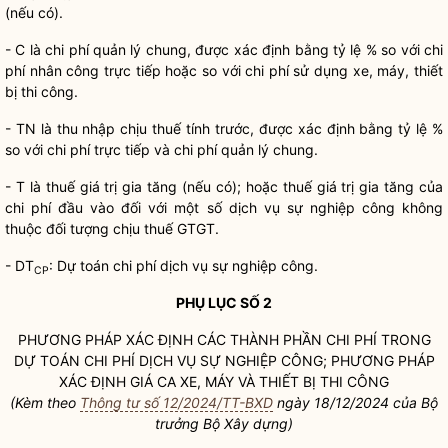
(nếu có).
- C là
chi phí
quản lý chung, được xác định bằng tỷ lệ % so với
chi
phí
nhân công trực tiếp hoặc so với
chi phí
sử dụng xe, máy, thiết
bị thi công.
- TN là thu nhập chịu thuế tính trước, được xác định bằng tỷ lệ %
so với
chi phí
trực tiếp và
chi phí
quản lý chung.
- T là thuế giá trị gia tăng (nếu có); hoặc thuế giá trị gia tăng của
chi phí
đầu vào đối với một số dịch vụ sự nghiệp công không
thuộc đối tượng chịu thuế GTGT.
- DT
: Dự toán
chi phí
dịch vụ sự nghiệp công.
CP
PHỤ LỤC SỐ 2
PHƯƠNG PHÁP XÁC ĐỊNH CÁC THÀNH PHẦN
CHI PHÍ
TRONG
DỰ TOÁN
CHI PHÍ
DỊCH VỤ SỰ NGHIỆP CÔNG; PHƯƠNG PHÁP
XÁC ĐỊNH GIÁ CA XE, MÁY VÀ THIẾT BỊ THI CÔNG
(Kèm theo
Thông tư số 12/2024/TT-BXD
ngày 18/12/2024 của
Bộ
trưởng
Bộ Xây dựng)