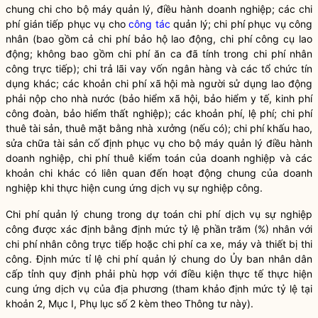
chung chi cho bộ máy quản lý, điều hành doanh nghiệp; các
chi
phí
gián tiếp phục vụ cho
công tác
quản lý;
chi phí
phục vụ công
nhân (bao gồm cả
chi phí
bảo hộ lao động,
chi phí
công cụ lao
động; không bao gồm
chi phí
ăn ca đã tính trong
chi phí
nhân
công trực tiếp); chi trả lãi vay vốn ngân hàng và các tổ chức tín
dụng khác; các khoản
chi phí
xã hội mà người sử dụng lao động
phải nộp cho
nhà nước
(bảo hiểm xã hội, bảo hiểm y tế, kinh phí
công đoàn, bảo hiểm thất nghiệp); các khoản phí, lệ phí;
chi phí
thuê tài sản, thuê mặt bằng nhà xưởng (nếu có);
chi phí
khấu hao,
sửa chữa tài sản cố định phục vụ cho bộ máy quản lý điều hành
doanh nghiệp,
chi phí
thuê kiểm toán của doanh nghiệp và các
khoản chi khác có liên quan đến hoạt động chung của doanh
nghiệp khi thực hiện cung ứng dịch vụ sự nghiệp công.
Chi phí
quản lý chung trong dự toán
chi phí
dịch vụ sự nghiệp
công được xác định bằng định mức tỷ lệ phần trăm (%) nhân với
chi phí
nhân công trực tiếp hoặc
chi phí
ca xe, máy và thiết bị thi
công. Định mức tỉ lệ
chi phí
quản lý chung do Ủy ban nhân dân
cấp tỉnh quy định phải phù hợp với điều kiện thực tế thực hiện
cung ứng dịch vụ của địa phương (tham khảo định mức tỷ lệ tại
khoản 2, Mục I, Phụ lục số 2 kèm theo Thông tư này).