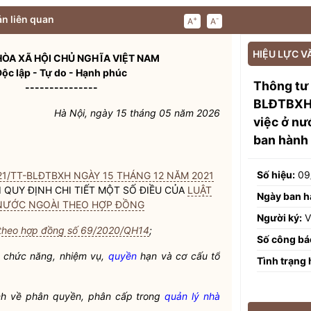
n liên quan
+
-
A
A
HIỆU LỰC V
ÒA XÃ HỘI CHỦ NGHĨA VIỆT NAM
Độc lập - Tự do - Hạnh phúc
Thông tư
---------------
BLĐTBXH 
Hà Nội, ngày 15 tháng 05 năm 2026
việc ở nư
ban hành
Số hiệu:
09
1/TT-BLĐTBXH NGÀY 15 THÁNG 12 NĂM 2021
 QUY ĐỊNH CHI TIẾT MỘT SỐ ĐIỀU CỦA
LUẬT
Ngày ban h
 NƯỚC NGOÀI THEO HỢP ĐỒNG
Người ký:
V
i theo hợp đồng số 69/2020/QH14
;
Số công bá
 chức năng, nhiệm vụ,
quyền
hạn và cơ cấu tổ
Tình trạng 
nh về phân
quyền
, phân cấp trong
quản lý nhà