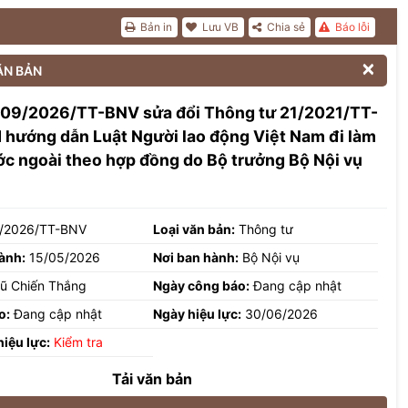
Bản in
Lưu VB
Chia sẻ
Báo lỗi

ĂN BẢN
 09/2026/TT-BNV sửa đổi Thông tư 21/2021/TT-
hướng dẫn Luật Người lao động Việt Nam đi làm
ớc ngoài theo hợp đồng do Bộ trưởng Bộ Nội vụ
/2026/TT-BNV
Loại văn bản:
Thông tư
ành:
15/05/2026
Nơi ban hành:
Bộ Nội vụ
ũ Chiến Thắng
Ngày công báo:
Đang cập nhật
o:
Đang cập nhật
Ngày hiệu lực:
30/06/2026
hiệu lực:
Kiểm tra
Tải văn bản