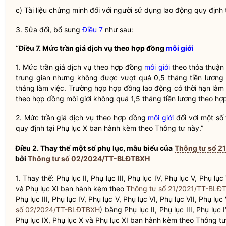
c) Tài liệu chứng minh đối với người sử dụng lao động quy định 
3. Sửa đổi, bổ sung
Điều 7
như sau:
“Điều 7. Mức trần giá dịch vụ theo hợp đồng
môi giới
1. Mức trần giá dịch vụ theo hợp đồng
môi giới
theo thỏa thuận 
trung gian nhưng không được vượt quá 0,5 tháng tiền lương
tháng làm việc. Trường hợp hợp đồng lao động có thời hạn làm v
theo hợp đồng
môi giới
không quá 1,5 tháng tiền lương theo hợ
2. Mức trần giá dịch vụ theo hợp đồng
môi giới
đối với một số 
quy định tại Phụ lục X ban hành kèm theo Thông tư này.”
Điều 2. Thay thế một số phụ lục, mẫu biểu của
Thông tư số 
bởi
Thông tư số 02/2024/TT-BLĐTBXH
1. Thay thế: Phụ lục II, Phụ lục III, Phụ lục IV, Phụ lục V, Phụ lục
và Phụ lục XI ban hành kèm theo
Thông tư số 21/2021/TT-BLĐ
Phụ lục III, Phụ lục IV, Phụ lục V, Phụ lục VI, Phụ lục VII, Phụ lục
số 02/2024/TT-BLĐTBXH
) bằng Phụ lục II, Phụ lục III, Phụ lục I
Phụ lục IX, Phụ lục X và Phụ lục XI ban hành kèm theo Thông tư