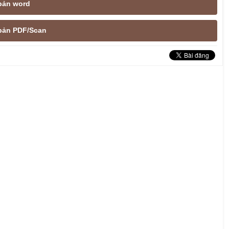
 bản word
e bản PDF/Scan