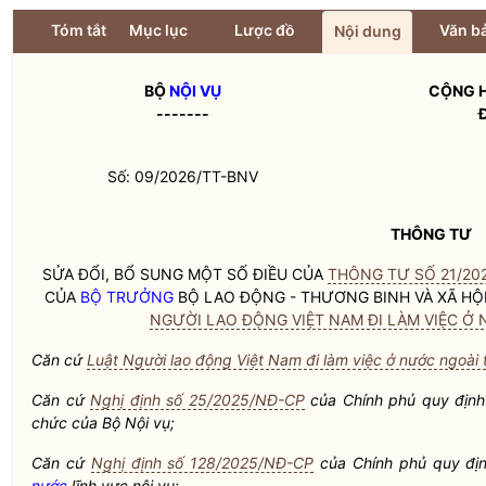
Tóm tắt
Mục lục
Lược đồ
Văn bả
Nội dung
BỘ
NỘI VỤ
CỘNG H
-------
Số: 09/2026/TT-BNV
THÔNG TƯ
SỬA ĐỔI, BỔ SUNG MỘT SỐ ĐIỀU CỦA
THÔNG TƯ SỐ 21/202
CỦA
BỘ TRƯỞNG
BỘ LAO ĐỘNG - THƯƠNG BINH VÀ XÃ HỘI
NGƯỜI LAO ĐỘNG VIỆT NAM ĐI LÀM VIỆC Ở
Căn cứ
Luật Người lao động Việt Nam đi làm việc ở nước ngoà
Căn cứ
Nghị định số 25/2025/NĐ-CP
của Chính phủ quy định
chức của Bộ
Nội vụ
;
Căn cứ
Nghị định số 128/2025/NĐ-CP
của Chính phủ quy đị
nước
lĩnh vực
nội vụ
;