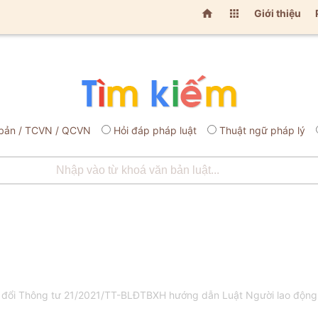


Giới thiệu
bản / TCVN / QCVN
Hỏi đáp pháp luật
Thuật ngữ pháp lý
ổi Thông tư 21/2021/TT-BLĐTBXH hướng dẫn Luật Người lao động V