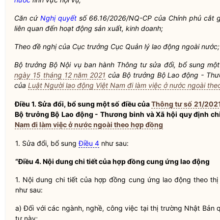
Căn cứ
Nghị quyết
số 66.16/2026/NQ-CP của Chính phủ cắt gi
liên quan đến hoạt động sản xuất, kinh doanh;
Theo đề nghị của Cục trưởng Cục Quản lý lao động ngoài nước;
Bộ trưởng
Bộ
Nội vụ
ban hành Thông tư sửa đổi, bổ sung một
ngày 15 tháng 12 năm 2021
của
Bộ trưởng
Bộ Lao động - Thươn
của
Luật Người lao động Việt Nam đi làm việc ở nước ngoài th
Điều 1. Sửa đổi, bổ sung một số điều của
Thông tư số 21/202
Bộ trưởng
Bộ Lao động - Thương binh và Xã hội quy định chi
Nam đi làm việc ở nước ngoài theo hợp đồng
1. Sửa đổi, bổ sung
Điều 4
như sau:
“Điều 4. Nội dung chi tiết của hợp đồng cung ứng lao động
1. Nội dung chi tiết của hợp đồng cung ứng lao động theo th
như sau:
a) Đối với các ngành, nghề, công việc tại thị trường Nhật Bản 
tư này;