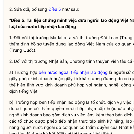
2. Sửa đổi, bổ sung
Điều 5
như sau:
“Điều 5. Tài liệu chứng minh việc đưa người lao động Việt 
luật
của nước tiếp nhận lao động
1. Đối với thị trường Ma-lai-xi-a và thị trường Đài Loan (Trun
thẩm định hồ sơ tuyển dụng lao động Việt Nam của cơ quan đạ
(Trung Quốc).
2. Đối với thị trường Nhật Bản, Chương trình thuyền viên tàu c
a) Trường hợp
bên nước ngoài tiếp nhận lao động
là người sử d
giấy phép kinh doanh hoặc giấy tờ khác tương đương do cơ q
thể hiện lĩnh vực kinh doanh phù hợp với ngành, nghề, công
dịch tiếng Việt;
b) Trường hợp bên tiếp nhận lao động là tổ chức dịch vụ việc l
do cơ quan có thẩm
quyền
nước tiếp nhận cấp hoặc xác nhận
nghề kinh doanh bao gồm dịch vụ việc làm, kèm theo bản dịch 
các tổ chức được phép tiếp nhận thực tập sinh kỹ năng, lao 
năng người nước ngoài do cơ quan có thẩm
quyền
của Nhật Bả
hợp tác đã được ký kết (đối với thị trường Nhật Bản).