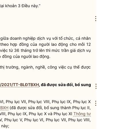
tại khoản 3 Điều này.”
⋮
giữa doanh nghiệp dịch vụ với tổ chức, cá nhân
 theo hợp đồng của người lao động cho mỗi 12
iệc từ 36 tháng trở lên thì mức trần giá dịch vụ
p đồng của người lao động.
thị trường, ngành, nghề, công việc cụ thể được
21/2021/TT-BLĐTBXH
, đã được sửa đổi, bổ sung
⋮
 VI, Phụ lục VII, Phụ lục VIII, Phụ lục IX, Phụ lục X
⋮
TBXH
(đã được sửa đổi, bổ sung thành Phụ lục II,
 VIII, Phụ lục IX, Phụ lục X và Phụ lục XI
Thông tư
V, Phụ lục V, Phụ lục VI, Phụ lục VII, Phụ lục VIII,
 này;