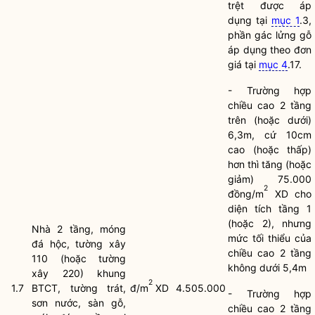
trệt được áp
dụng tại
mục 1
.3,
phần gác lửng gỗ
áp dụng theo đơn
giá tại
mục 4
.17.
- Trường hợp
chiều cao 2 tầng
trên (hoặc dưới)
6,3m, cứ 10cm
cao (hoặc thấp)
hơn thì tăng (hoặc
giảm) 75.000
2
đồng/m
XD cho
diện tích tầng 1
(hoặc 2), nhưng
Nhà 2 tầng, móng
mức tối thiểu của
đá hộc, tường xây
chiều cao 2 tầng
110 (hoặc tường
không dưới 5,4m
xây 220) khung
2
1.7
BTCT, tường trát,
đ/m
XD
4.505.000
- Trường hợp
sơn nước, sàn gỗ,
chiều cao 2 tầng