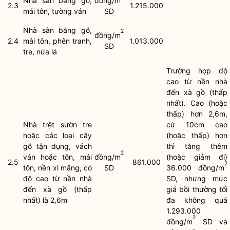
Nhà sàn bằng gỗ,
đồng/m
2.3
1.215.000
mái tôn, tường ván
SD
Nhà sàn bằng gỗ,
2
đồng/m
2.4
mái tôn, phên tranh,
1.013.000
SD
tre, nứa lá
Trường hợp độ
cao từ nền nhà
đến xà gồ (thấp
nhất). Cao (hoặc
thấp) hơn 2,6m,
Nhà trệt sườn tre
cứ 10cm cao
hoặc các loại cây
(hoặc thấp) hơn
gỗ tận dụng, vách
thì tăng thêm
2
ván hoặc tôn, mái
đồng/m
(hoặc giảm đi)
2.5
861.000
2
tôn, nền xi măng, có
SD
36.000 đồng/m
độ cao từ nền nhà
SD, nhưng mức
đến xà gồ (thấp
giá bồi thường tối
nhất) là 2,6m
đa không quá
1.293.000
2
đồng/m
SD và