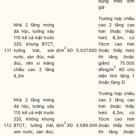
dụng theo đơn
giá
Trường hợp chiều
Nhà 2 tầng móng
cao 2 tầng cao
đá hộc, tường xây
hơn (hoặc thấp
110 kể cả mặt trước
hơn) 6,3m, cứ
220, khung BTCT,
10cm cao hơn
2
1.11
tường trát, sơn
đ/m
XD
5.037.000
(hoặc thấp hơn)
nước, sàn đúc, mái
thì tăng (hoặc
đúc, nền xi măng
giảm) 75.000
2
chiều cao 2 tầng
đồng/m
XD cho
6,3m
diện tích tầng 1
(hoặc tầng 2)
Trường hợp chiều
Nhà 2 tầng móng
cao 2 tầng cao
đá hộc, tường xây
hơn (hoặc thấp
110 kể cả mặt trước
hơn) 6,3m, cứ
220, không khung
10cm cao hơn
2
1.12
BTCT, tường trát,
đ/m
XD
3.589.000
(hoặc thấp hơn)
sơn nước, sàn đúc,
thì tăng (hoặc