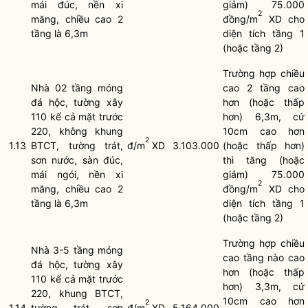
mái đúc, nền xi
giảm) 75.000
2
măng, chiều cao 2
đồng/m
XD cho
tầng là 6,3m
diện tích tầng 1
(hoặc tầng 2)
Trường hợp chiều
Nhà 02 tầng móng
cao 2 tầng cao
đá hộc, tường xây
hơn (hoặc thấp
110 kể cả mặt trước
hơn) 6,3m, cứ
220, không khung
10cm cao hơn
2
1.13
BTCT, tường trát,
đ/m
XD
3.103.000
(hoặc thấp hơn)
sơn nước, sàn đúc,
thì tăng (hoặc
mái ngói, nền xi
giảm) 75.000
2
măng, chiều cao 2
đồng/m
XD cho
tầng là 6,3m
diện tích tầng 1
(hoặc tầng 2)
Trường hợp chiều
Nhà 3-5 tầng móng
cao tầng nào cao
đá hộc, tường xây
hơn (hoặc thấp
110 kể cả mặt trước
hơn) 3,3m, cứ
220, khung BTCT,
10cm cao hơn
2
1.14
tường trát, sơn
đ/m
XD
5.164.000