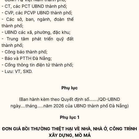
- CT, các PCT UBND thành phố;
- CVP, các PCVP UBND thành phố;
- Các sở, ban, ngành, đoàn thể
thành phố;
- UBND các xã, phường, đặc khu;
- Trung tâm phát triển quỹ đất
thành phố;
- Công báo thành phố;
- Báo và PTTH Đà Nẵng;
- Cổng thông tin điện tử thành phố;
- Lưu: VT, SXD.
Phụ
lục
(Ban hành kèm theo Quyết định số……./QĐ-UBND
ngày….tháng…..năm 2026 của UBND thành phố Đà Nẵng)
Phụ
lục
1
ĐƠN
GIÁ
BỒI
THƯỜNG
THIỆT
HẠI
VỀ
NHÀ,
NHÀ
Ở,
CÔNG
TRÌNH
XÂY
DỰNG,
MỒ
MẢ