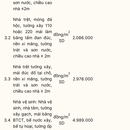
sơn nước, chiều cao
nhà ≤2m
Nhà trệt, móng đá
hộc, tường xây 110
hoặc 220 mái làm
2
đồng/m
3.2
bằng tấm đan đúc,
2.086.000
SD
nền xi măng, tường
trát và sơn nước,
chiều cao nhà ≥ 2m
Nhà trệt tường xây,
mái đúc đổ tại chỗ,
2
đồng/m
3.3
nền xi măng, tường
2.978.000
SD
trát và sơn nước,
chiều cao nhà ≥ 2m
Nhà vệ sinh: Nhà vệ
sinh, nhà tắm, tường
xây gạch, mái bằng
2
đồng/m
3.4
BTCT, bể nước xây,
4.989.000
SD
bể tự hoại, tường ốp