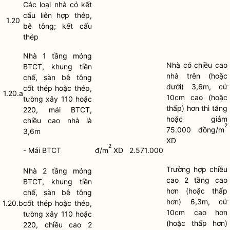
Các loại nhà có kết
cấu liên hợp thép,
1.20
bê tông; kết cấu
thép
Nhà 1 tầng móng
Nhà có chiều cao
BTCT, khung tiền
nhà trên (hoặc
chế, sàn bê tông
dưới) 3,6m, cứ
cốt thép hoặc thép,
1.20.a
10cm cao (hoặc
tường xây 110 hoặc
thấp) hơn thì tăng
220, mái BTCT,
hoặc giảm
chiều cao nhà là
2
75.000 đồng/m
3,6m
XD
2
- Mái BTCT
đ/m
XD
2.571.000
Trường hợp chiều
Nhà 2 tầng móng
cao 2 tầng cao
BTCT, khung tiền
hơn (hoặc thấp
chế, sàn bê tông
hơn) 6,3m, cứ
1.20.b
cốt thép hoặc thép,
10cm cao hơn
tường xây 110 hoặc
(hoặc thấp hơn)
220, chiều cao 2