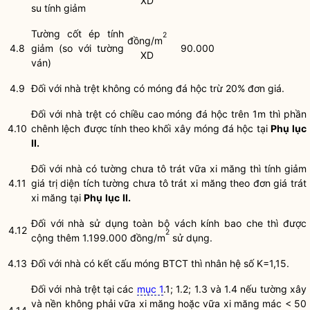
XD
su tính giảm
Tường cốt ép tính
2
đồng/m
4.8
giảm (so với tường
90.000
XD
ván)
4.9
Đối với nhà trệt không có móng đá hộc trừ 20% đơn giá.
Đối với nhà trệt có chiều cao móng đá hộc trên 1m thì phần
4.10
chênh lệch được tính theo khối xây móng đá hộc tại
Phụ
lục
II.
Đối với nhà có tường chưa tô trát vữa xi măng thì tính giảm
4.11
giá trị diện tích tường chưa tô trát xi măng theo đơn giá trát
xi măng tại
Phụ
lục
II.
Đối với nhà sử dụng toàn bộ vách kính bao che thì được
4.12
2
cộng thêm 1.199.000 đồng/m
sử dụng.
4.13
Đối với nhà có kết cấu móng BTCT thì nhân hệ số K=1,15.
Đối với nhà trệt tại các
mục 1
.1; 1.2; 1.3 và 1.4 nếu tường xây
và nền không phải vữa xi măng hoặc vữa xi măng mác < 50