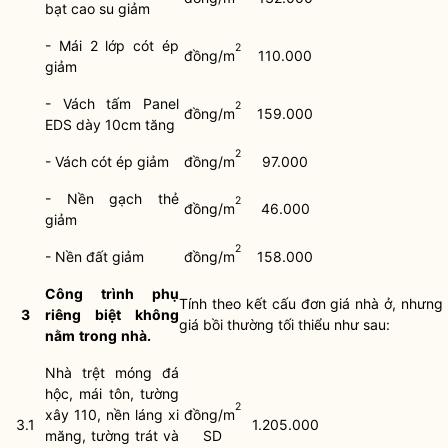
bạt cao su giảm
- Mái 2 lớp cót ép
2
đồng/m
110.000
giảm
- Vách tấm Panel
2
đồng/m
159.000
EDS dày 10cm tăng
2
- Vách cót ép giảm
đồng/m
97.000
- Nền gạch thẻ
2
đồng/m
46.000
giảm
2
- Nền đất giảm
đồng/m
158.000
Công
trình
phụ
Tính theo kết cấu đơn giá nhà ở, nhưng
3
riêng
biệt
không
giá bồi thường tối thiểu như sau:
nằm
trong
nhà.
Nhà trệt móng đá
hộc, mái tôn, tường
2
xây 110, nền láng xi
đồng/m
3.1
1.205.000
măng, tường trát và
SD