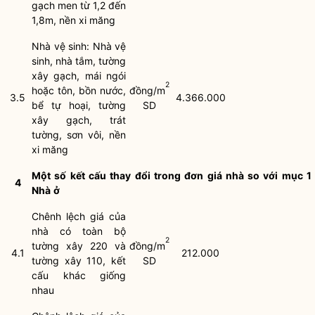
gạch men từ 1,2 đến
1,8m, nền xi măng
Nhà vệ sinh: Nhà vệ
sinh, nhà tắm, tường
xây gạch, mái ngói
2
hoặc tôn, bồn nước,
đồng/m
3.5
4.366.000
bể tự hoại, tường
SD
xây gạch, trát
tường, sơn vôi, nền
xi măng
Một
số
kết
cấu
thay
đổi
trong
đơn
giá
nhà
so
với
mục
1
4
Nhà
ở
Chênh lệch giá của
nhà có toàn bộ
2
tường xây 220 và
đồng/m
4.1
212.000
tường xây 110, kết
SD
cấu khác giống
nhau