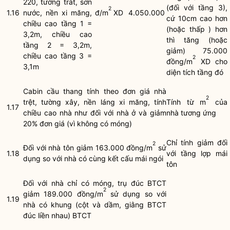
220, tường trát, sơn
(đối với tầng 3),
2
1.16
nước, nền xi măng,
đ/m
XD
4.050.000
cứ 10cm cao hơn
chiều cao tầng 1 =
(hoặc thấp ) hơn
3,2m, chiều cao
thì tăng (hoặc
tầng 2 = 3,2m,
giảm) 75.000
chiều cao tầng 3 =
2
đồng/m
XD cho
3,1m
diện tích tầng đó
Cabin cầu thang tính theo đơn giá nhà
2
trệt, tường xây, nền láng xi măng, tính
Tính từ m
của
1.17
chiều cao nhà như đối với nhà ở và giảm
nhà tương ứng
20% đơn giá (vì không có móng)
Chỉ tính giảm đối
2
Đối với nhà tôn giảm 163.000 đồng/m
sử
1.18
với tầng lợp mái
dụng so với nhà có cùng kết cấu mái ngói
tôn
Đối với nhà chỉ có móng, trụ đúc BTCT
2
giảm 189.000 đồng/m
sử dụng so với
1.19
nhà có khung (cột và dầm, giằng BTCT
đúc liền nhau) BTCT