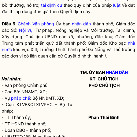
bồi thường, hỗ trợ,
tái định cư
theo quy định của pháp
luật
về đất
đai thì áp dụng đơn giá theo Quyết định này.
Điều 5.
Chánh Văn phòng
Ủy ban
nhân dân
thành phố, Giám đốc
các Sở:
Nội vụ
, Tư pháp, Nông nghiệp và Môi trường, Tài chính,
Xây dựng; Chủ tịch UBND các xã, phường, đặc khu; Giám đốc
Trung tâm phát triển quỹ đất thành phố; Giám đốc Kho bạc
nhà
nước
khu vực XIII; Trưởng Thuế thành phố Đà Nẵng và Thủ trưởng
các đơn vị có liên quan căn cứ Quyết định thi hành./.
TM. ỦY BAN
NHÂN DÂN
Nơi nhận:
KT. CHỦ TỊCH
- Văn phòng Chính phủ;
PHÓ CHỦ TỊCH
- Các Bộ: NN&MT, XD;
- Vụ
pháp chế
: Bộ NN&MT, XD;
- Cục KTVB&QLXLVPHC - Bộ Tư
pháp;
- TT Thành ủy;
Phan Thái Bình
- TT HĐND thành phố;
- Đoàn ĐBQH thành phố;
- UBMTTQ Việt Nam thành phố;