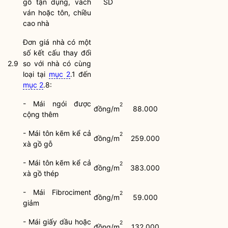
gỗ tận dụng, vách
SD
ván hoặc tôn, chiều
cao nhà
Đơn giá nhà có một
số kết cấu thay đổi
2.9
so với nhà có cùng
loại tại
mục 2
.1 đến
mục 2
.8:
- Mái ngói được
2
đồng/m
88.000
cộng thêm
- Mái tôn kẽm kể cả
2
đồng/m
259.000
xà gồ gỗ
- Mái tôn kẽm kể cả
2
đồng/m
383.000
xà gồ thép
- Mái Fibrociment
2
đồng/m
59.000
giảm
- Mái giấy dầu hoặc
2
đồng/m
132.000