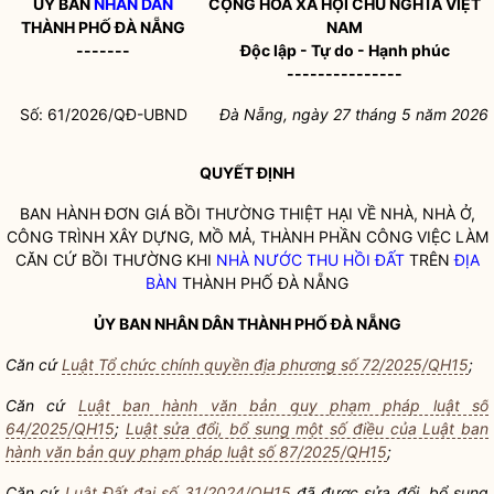
ỦY BAN
NHÂN DÂN
CỘNG HÒA XÃ HỘI CHỦ NGHĨA VIỆT
THÀNH PHỐ ĐÀ NẴNG
NAM
-------
Độc lập - Tự do - Hạnh phúc
---------------
Số: 61/2026/QĐ-UBND
Đà Nẵng, ngày 27 tháng 5 năm 2026
QUYẾT ĐỊNH
BAN HÀNH ĐƠN GIÁ BỒI THƯỜNG THIỆT HẠI VỀ NHÀ, NHÀ Ở,
CÔNG TRÌNH XÂY DỰNG, MỒ MẢ, THÀNH PHẦN CÔNG VIỆC LÀM
CĂN CỨ BỒI THƯỜNG KHI
NHÀ NƯỚC THU HỒI ĐẤT
TRÊN
ĐỊA
BÀN
THÀNH PHỐ ĐÀ NẴNG
ỦY BAN
NHÂN DÂN
THÀNH PHỐ ĐÀ NẴNG
Căn cứ
Luật Tổ chức chính quyền địa phương số 72/2025/QH15
;
Căn cứ
Luật ban hành văn bản quy phạm pháp luật số
64/2025/QH15
;
Luật sửa đổi, bổ sung một số điều của Luật ban
hành văn bản quy phạm pháp luật số 87/2025/QH15
;
Căn cứ
Luật Đất đai số 31/2024/QH15
đã được sửa đổi, bổ sung