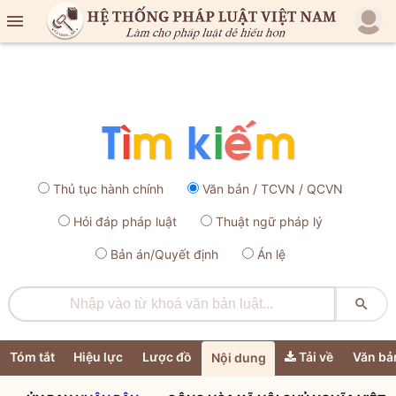

Thủ tục hành chính
Văn bản / TCVN / QCVN
Hỏi đáp pháp luật
Thuật ngữ pháp lý
Bản án/Quyết định
Án lệ

Tóm tắt
Hiệu lực
Lược đồ
Tải về
Văn bả
Nội dung