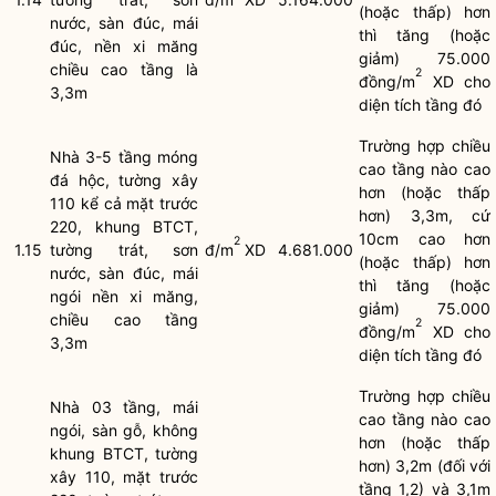
(hoặc thấp) hơn
nước, sàn đúc, mái
thì tăng (hoặc
đúc, nền xi măng
giảm) 75.000
chiều cao tầng là
2
đồng/m
XD cho
3,3m
diện tích tầng đó
Trường hợp chiều
Nhà 3-5 tầng móng
cao tầng nào cao
đá hộc, tường xây
hơn (hoặc thấp
110 kể cả mặt trước
hơn) 3,3m, cứ
220, khung BTCT,
10cm cao hơn
2
1.15
tường trát, sơn
đ/m
XD
4.681.000
(hoặc thấp) hơn
nước, sàn đúc, mái
thì tăng (hoặc
ngói nền xi măng,
giảm) 75.000
chiều cao tầng
2
đồng/m
XD cho
3,3m
diện tích tầng đó
Trường hợp chiều
Nhà 03 tầng, mái
cao tầng nào cao
ngói, sàn gỗ, không
hơn (hoặc thấp
khung BTCT, tường
hơn) 3,2m (đối với
xây 110, mặt trước
tầng 1,2) và 3,1m