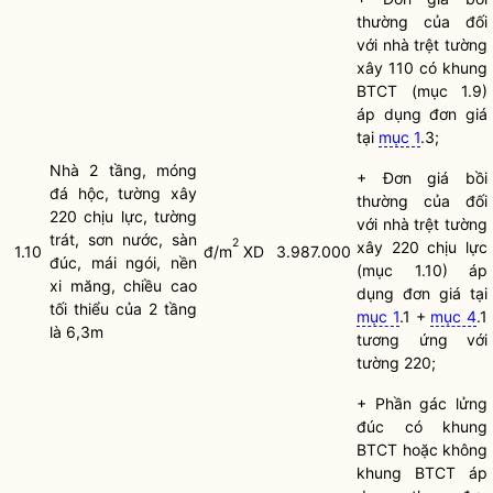
thường của đối
với nhà trệt tường
xây 110 có khung
BTCT (mục 1.9)
áp dụng đơn giá
tại
mục 1
.3;
Nhà 2 tầng, móng
+ Đơn giá bồi
đá hộc, tường xây
thường của đối
220 chịu lực, tường
với nhà trệt tường
trát, sơn nước, sàn
2
xây 220 chịu lực
1.10
đ/m
XD
3.987.000
đúc, mái ngói, nền
(mục 1.10) áp
xi măng, chiều cao
dụng đơn giá tại
tối thiểu của 2 tầng
mục 1
.1 +
mục 4
.1
là 6,3m
tương ứng với
tường 220;
+ Phần gác lửng
đúc có khung
BTCT hoặc không
khung BTCT áp