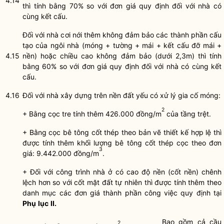
4.14
thì tính bằng 70% so với đơn giá quy định đối với nhà có
cùng kết cấu.
Đối với nhà cơi nới thêm không đảm bảo các thành phần cấu
tạo của ngôi nhà (móng + tường + mái + kết cấu đỡ mái +
4.15
nền) hoặc chiều cao không đảm bảo (dưới 2,3m) thì tính
bằng 60% so với đơn giá quy định đối với nhà có cùng kết
cấu.
4.16
Đối với nhà xây dựng trên nền đất yếu có xử lý gia cố móng:
2
+ Bằng cọc tre tính thêm 426.000 đồng/m
của tầng trệt.
+ Bằng cọc bê tông cốt thép theo bản vẽ thiết kế hợp lệ thì
được tính thêm khối lượng bê tông cốt thép cọc theo đơn
3
giá: 9.442.000 đồng/m
.
+ Đối với công trình nhà ở có cao độ nền (cốt nền) chênh
lệch hơn so với cốt mặt đất tự nhiên thì được tính thêm theo
danh mục các đơn giá thành phần công việc quy định tại
Phụ
lục
II.
Bao gồm cả cầu
2