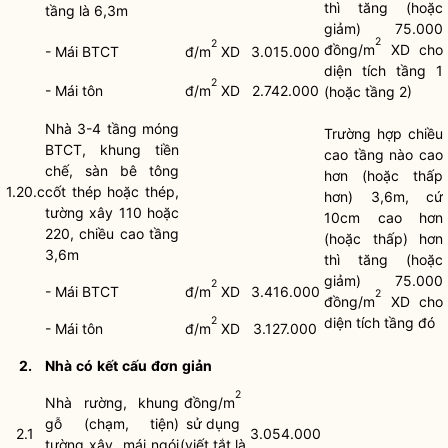
thì tăng (hoặc
tầng là 6,3m
giảm) 75.000
2
2
đồng/m
XD cho
- Mái BTCT
đ/m
XD
3.015.000
diện tích tầng 1
2
- Mái tôn
đ/m
XD
2.742.000
(hoặc tầng 2)
Nhà 3-4 tầng móng
Trường hợp chiều
BTCT, khung tiền
cao tầng nào cao
chế, sàn bê tông
hơn (hoặc thấp
1.20.c
cốt thép hoặc thép,
hơn) 3,6m, cứ
tường xây 110 hoặc
10cm cao hơn
220, chiều cao tầng
(hoặc thấp) hơn
3,6m
thì tăng (hoặc
giảm) 75.000
2
- Mái BTCT
đ/m
XD
3.416.000
2
đồng/m
XD cho
2
diện tích tầng đó
- Mái tôn
đ/m
XD
3.127.000
2.
Nhà
có
kết
cấu
đơn
giản
2
Nhà rường, khung
đồng/m
gỗ (chạm, tiện)
sử dụng
2.1
3.054.000
tường xây, mái ngói
(viết tắt là