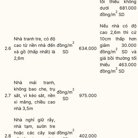
tối thiểu không
dưới 681.000
2
đồng/m
SD
Nếu nhà có độ
cao 2,6m thì cứ
Nhà tranh tre, có độ
10cm thấp hơn
2
cao từ nền nhà đến
đồng/m
giảm 30.000
2.6
634.000
2
xà gồ (thấp nhất) là
SD
đồng/m
SD và
2,6m
giá bồi thường tối
thiểu 463.000
2
đồng/m
SD
Nhà mái tranh,
không bao che, trụ
2
đồng/m
2.7
sắt, vì kèo sắt, nền
975.000
SD
xi măng, chiều cao
nhà 3,5m
Nhà nghỉ giữ rẫy,
nhà tạm, sườn tre
2
hoặc các cây loại
đồng/m
2.8
402.000