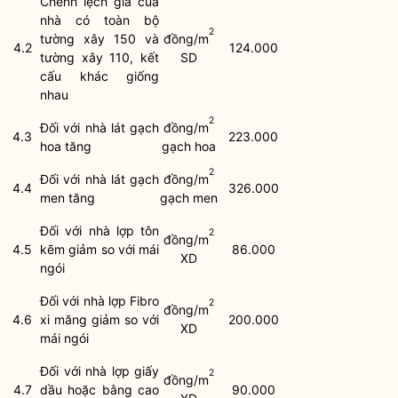
Chênh lệch giá của
nhà có toàn bộ
2
tường xây 150 và
đồng/m
4.2
124.000
tường xây 110, kết
SD
cấu khác giống
nhau
2
Đối với nhà lát gạch
đồng/m
4.3
223.000
hoa tăng
gạch hoa
2
Đối với nhà lát gạch
đồng/m
4.4
326.000
men tăng
gạch men
Đối với nhà lợp tôn
2
đồng/m
4.5
kẽm giảm so với mái
86.000
XD
ngói
Đối với nhà lợp Fibro
2
đồng/m
4.6
xi măng giảm so với
200.000
XD
mái ngói
Đối với nhà lợp giấy
2
đồng/m
4.7
dầu hoặc bằng cao
90.000