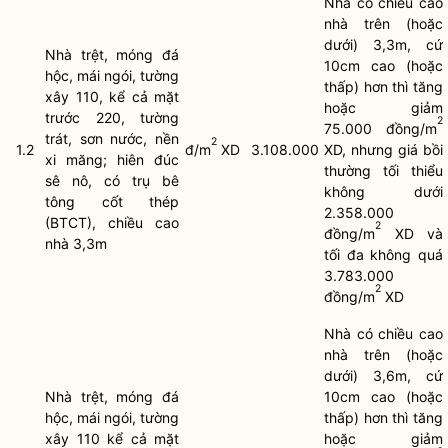
Nhà có chiều cao
nhà trên (hoặc
dưới) 3,3m, cứ
Nhà trệt, móng đá
10cm cao (hoặc
hộc, mái ngói, tường
thấp) hơn thì tăng
xây 110, kể cả mặt
hoặc giảm
trước 220, tường
2
75.000 đồng/m
trát, sơn nước, nền
2
1.2
đ/m
XD
3.108.000
XD, nhưng giá bồi
xi măng; hiên đúc
thường tối thiểu
sê nô, có trụ bê
không dưới
tông cốt thép
2.358.000
(BTCT), chiều cao
2
đồng/m
XD và
nhà 3,3m
tối đa không quá
3.783.000
2
đồng/m
XD
Nhà có chiều cao
nhà trên (hoặc
dưới) 3,6m, cứ
Nhà trệt, móng đá
10cm cao (hoặc
hộc, mái ngói, tường
thấp) hơn thì tăng
xây 110 kể cả mặt
hoặc giảm