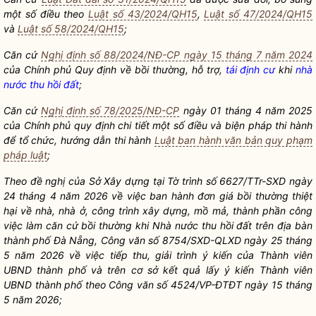
một số điều theo
Luật số 43/2024/QH15
,
Luật số 47/2024/QH15
và
Luật số 58/2024/QH15
;
Căn cứ
Nghị định số 88/2024/NĐ-CP ngày 15 tháng 7 năm 2024
của Chính phủ Quy định về bồi thường, hỗ trợ,
tái định cư
khi
nhà
nước thu hồi đất
;
Căn cứ
Nghị định số 78/2025/NĐ-CP
ngày 01 tháng 4 năm 2025
của Chính phủ quy định chi tiết một số điều và biện pháp thi hành
để tổ chức, hướng dẫn thi hành
Luật ban hành văn bản quy phạm
pháp luật
;
Theo đề nghị của Sở Xây dựng tại Tờ trình số 6627/TTr-SXD ngày
24 tháng 4 năm 2026 về việc ban hành đơn giá bồi thường thiệt
hại về nhà, nhà ở, công trình xây dựng, mồ mả, thành phần công
việc làm căn cứ bồi thường khi
Nhà nước thu hồi đất
trên
địa bàn
thành phố Đà Nẵng, Công văn số 8754/SXD-QLXD ngày 25 tháng
5 năm 2026 về việc tiếp thu, giải trình ý kiến của Thành viên
UBND thành phố và trên cơ sở kết quả lấy ý kiến Thành viên
UBND thành phố theo Công văn số 4524/VP-ĐTĐT ngày 15 tháng
5 năm 2026;