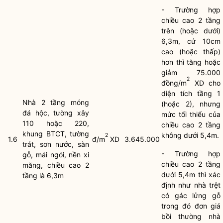
- Trường hợp
chiều cao 2 tầng
trên (hoặc dưới)
6,3m, cứ 10cm
cao (hoặc thấp)
hơn thì tăng hoặc
giảm 75.000
2
đồng/m
XD cho
diện tích tầng 1
Nhà 2 tầng móng
(hoặc 2), nhưng
đá hộc, tường xây
mức tối thiểu của
110 hoặc 220,
chiều cao 2 tầng
khung BTCT, tường
không dưới 5,4m.
2
1.6
đ/m
XD
3.645.000
trát, sơn nước, sàn
- Trường hợp
gỗ, mái ngói, nền xi
chiều cao 2 tầng
măng, chiều cao 2
dưới 5,4m thì xác
tầng là 6,3m
định như nhà trệt
có gác lửng gỗ
trong đó đơn giá
bồi thường nhà