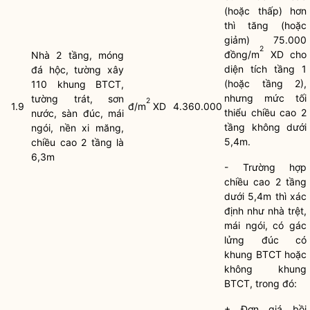
(hoặc thấp) hơn
thì tăng (hoặc
giảm) 75.000
2
đồng/m
XD cho
Nhà 2 tầng, móng
diện tích tầng 1
đá hộc, tường xây
(hoặc tầng 2),
110 khung BTCT,
nhưng mức tối
tường trát, sơn
2
1.9
đ/m
XD
4.360.000
thiểu chiều cao 2
nước, sàn đúc, mái
tầng không dưới
ngói, nền xi măng,
5,4m.
chiều cao 2 tầng là
6,3m
- Trường hợp
chiều cao 2 tầng
dưới 5,4m thì xác
định như nhà trệt,
mái ngói, có gác
lửng đúc có
khung BTCT hoặc
không khung
BTCT, trong đó:
+ Đơn giá bồi