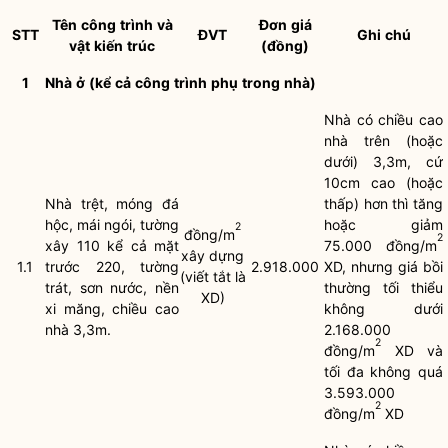
Tên
công
trình
và
Đơn
giá
STT
ĐVT
Ghi
chú
vật
kiến
trúc
(đồng)
1
Nhà
ở
(kể
cả
công
trình
phụ
trong
nhà)
Nhà có chiều cao
nhà trên (hoặc
dưới) 3,3m, cứ
10cm cao (hoặc
Nhà trệt, móng đá
thấp) hơn thì tăng
hộc, mái ngói, tường
hoặc giảm
2
đồng/m
2
xây 110 kể cả mặt
75.000 đồng/m
xây dựng
1.1
trước 220, tường
2.918.000
XD, nhưng giá bồi
(viết tắt là
trát, sơn nước, nền
thường tối thiểu
XD)
xi măng, chiều cao
không dưới
nhà 3,3m.
2.168.000
2
đồng/m
XD và
tối đa không quá
3.593.000
2
đồng/m
XD