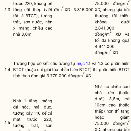
2
trước 220, khung bê
75.000 đồng/m
2
1.3
tông cốt thép (viết
đ/m
XD
3.816.000
XD, nhưng giá bồi
tắt là BTCT), tường
thường tối thiểu
trát, sơn nước, nền
không dưới
xi măng, chiều cao
2.841.000
2
nhà 3,6m
đồng/m
XD và
tối đa không quá
4.941.000
2
đồng/m
XD
Trường hợp có kết cấu tương tự
mục 1
.1 và 1.3 có phần hiên
1.4
BTCT (hoặc chỉ giải tỏa phần hiên BTCT) thì phần hiên BTCT
2
tính theo đơn giá 3.779.000 đồng/m
XD
Nhà có chiều cao
nhà trên (hoặc
dưới) 3,6m, cứ
Nhà 1 tầng, móng
10cm cao (hoặc
đá hộc, mái đúc,
thấp) hơn thì tăng
tường xây 110 kể cả
hoặc giảm
mặt trước 220,
2
1.5
75.000 đồng/m
tường trát, sơn
XD, nhưng giá bồi