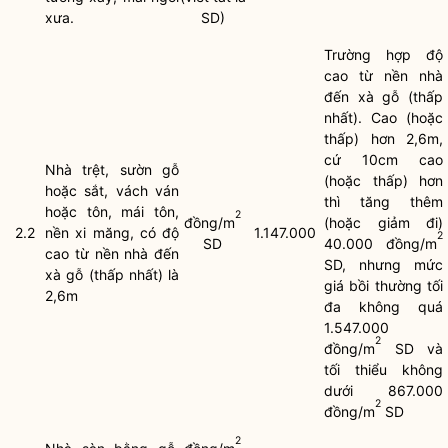
xưa.
SD)
Trường hợp độ
cao từ nền nhà
đến xà gỗ (thấp
nhất). Cao (hoặc
thấp) hơn 2,6m,
cứ 10cm cao
Nhà trệt, sườn gỗ
(hoặc thấp) hơn
hoặc sắt, vách ván
thì tăng thêm
hoặc tôn, mái tôn,
2
đồng/m
(hoặc giảm đi)
2.2
nền xi măng, có độ
1.147.000
2
SD
40.000 đồng/m
cao từ nền nhà đến
SD, nhưng mức
xà gỗ (thấp nhất) là
giá bồi thường tối
2,6m
đa không quá
1.547.000
2
đồng/m
SD và
tối thiểu không
dưới 867.000
2
đồng/m
SD
2