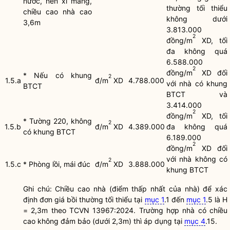
nước, nền xi măng,
thường tối thiểu
chiều cao nhà cao
không dưới
3,6m
3.813.000
2
đồng/m
XD, tối
đa không quá
6.588.000
2
đồng/m
XD đối
* Nếu có khung
2
1.5.a
đ/m
XD
4.788.000
với nhà có khung
BTCT
BTCT và
3.414.000
2
đồng/m
XD, tối
* Tường 220, không
2
1.5.b
đ/m
XD
4.389.000
đa không quá
có khung BTCT
6.189.000
2
đồng/m
XD đối
với nhà không có
2
1.5.c
* Phòng lồi, mái đúc
đ/m
XD
3.888.000
khung BTCT
Ghi chú: Chiều cao nhà (điểm thấp nhất của nhà) để xác
định đơn giá bồi thường tối thiểu tại
mục 1
.1 đến
mục 1
.5 là H
= 2,3m theo TCVN 13967:2024. Trường hợp nhà có chiều
cao không đảm bảo (dưới 2,3m) thì áp dụng tại
mục 4
.15.