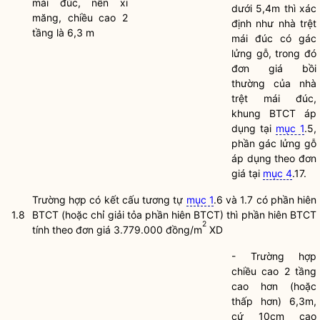
mái đúc, nền xi
dưới 5,4m thì xác
măng, chiều cao 2
định như nhà trệt
tầng là 6,3 m
mái đúc có gác
lửng gỗ, trong đó
đơn giá bồi
thường của nhà
trệt mái đúc,
khung BTCT áp
dụng tại
mục 1
.5,
phần gác lửng gỗ
áp dụng theo đơn
giá tại
mục 4
.17.
Trường hợp có kết cấu tương tự
mục 1
.6 và 1.7 có phần hiên
1.8
BTCT (hoặc chỉ giải tỏa phần hiên BTCT) thì phần hiên BTCT
2
tính theo đơn giá 3.779.000 đồng/m
XD
- Trường hợp
chiều cao 2 tầng
cao hơn (hoặc
thấp hơn) 6,3m,
cứ 10cm cao