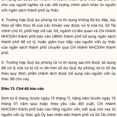
cho vay người nghèo và các đối tượng
chính sách
khác từ nguồn
vốn ngân sách thành phố ủy thác.
4. Trường hợp Quỹ dự phòng rủi ro tín dụng không đủ bù đắp, tùy
theo số tiền thực tế của các khoản vay được xử lý xóa nợ, Sở Tài
chính chủ trì, phối hợp với các Sở, ngành có liên quan và Chi nhánh
NHCSXH thành phố báo cáo UBND thành phố bổ sung ngân sách
thành phố để xử lý, hoặc giảm trực tiếp vào nguồn vốn ủy thác
của ngân sách thành phố chuyển qua Chi nhánh NHCSXH thành
phố.
5. Trường hợp Quỹ dự phòng rủi ro tín dụng sau khi được sử dụng
để xử lý xóa nợ bị rủi ro lớn hơn số dư Quỹ dự phòng rủi ro tối đa
theo quy định, phần chênh lệch được bổ sung vào nguồn vốn ủy
thác để cho vay.
Điều 13. Chế độ báo cáo
Định kỳ 6 tháng (trước ngày 15 tháng 7), hằng năm (trước ngày 15
tháng 01 năm sau) hoặc theo yêu cầu đột xuất, Chi nhánh
NHCSXH thành phố báo cáo tổng nguồn vốn, kết quả cho vay từ
nguồn vốn ủy thác gửi Ủy ban
nhân dân
thành phố và Sở Tài chính