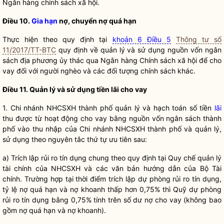
Ngân hàng chính sách xã hội.
Điều 10.
Gia hạn
nợ, chuyển nợ quá hạn
Thực hiện theo quy định tại
khoản 6 Điều 5
Thông tư số
11/2017/TT-BTC
quy định về quản lý và sử dụng nguồn
vốn ngân
sách địa phương
ủy thác qua Ngân hàng
Chính sách
xã hội để cho
vay đối với người nghèo và các đối tượng
chính sách
khác.
Điều 11. Quản lý và sử dụng tiền lãi cho vay
1. Chi nhánh NHCSXH thành phố quản lý và hạch toán số tiền
lãi
thu được từ hoạt động cho vay bằng nguồn vốn ngân sách thành
phố vào thu nhập của Chi nhánh NHCSXH thành phố và quản lý,
sử dụng theo nguyên tắc thứ tự ưu tiên sau:
a) Trích lập rủi ro tín dụng chung theo quy định tại
Quy chế
quản lý
tài chính của NHCSXH và các văn bản hướng dẫn của Bộ Tài
chính. Trường hợp tại thời điểm trích lập dự phòng rủi ro tín dụng,
tỷ lệ nợ quá hạn và nợ khoanh thấp hơn 0,75% thì Quỹ dự phòng
rủi ro tín dụng bằng 0,75% tính trên số dư nợ cho vay (không bao
gồm nợ quá hạn và nợ khoanh).