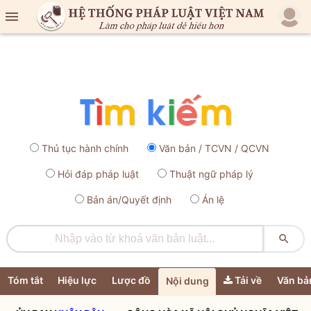

Thủ tục hành chính
Văn bản / TCVN / QCVN
Hỏi đáp pháp luật
Thuật ngữ pháp lý
Bản án/Quyết định
Án lệ

Tóm tắt
Hiệu lực
Lược đồ
Tải về
Văn bả
Nội dung