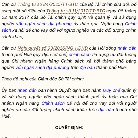
Căn cứ
Thông tư số 84/2025/TT-BTC
của Bộ Tài chính sửa đổi, bổ
sung một số điều của
Thông tư số 11/2017/TT-BTC
ngày 08 tháng
02 năm 2017 của Bộ Tài chính quy định về quản lý và sử dụng
nguồn
vốn ngân sách địa phương
ủy thác qua Ngân hàng
Chính
sách
xã hội để cho vay đối với người nghèo và các đối tượng
chính
sách
khác;
Căn cứ
Nghị quyết số 03/2026/NQ-HĐND
của Hội đồng
nhân dân
thành phố Huế quy định cơ chế,
chính sách
tín dụng ưu đãi thông
qua Chi nhánh Ngân hàng
Chính sách
xã hội thành phố bằng
nguồn
vốn ngân sách địa phương
trên
địa bàn
thành phố Huế;
Theo đề nghị của Giám đốc Sở Tài chính;
Ủy ban
nhân dân
ban hành Quyết định ban hành
Quy chế
quản lý
và sử dụng nguồn vốn ngân sách thành phố ủy thác qua Chi
nhánh Ngân hàng
Chính sách
xã hội để cho vay đối với người
nghèo và các đối tượng
chính sách
khác trên
địa bàn
thành phố
Huế
.
QUYẾT ĐỊNH: