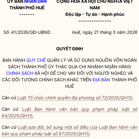
ỦY BAN
NHÂN DÂN
CỘNG HÒA XÃ HỘI CHỦ NGHĨA VIỆT
THÀNH PHỐ HUẾ
NAM
-------
Độc lập - Tự do - Hạnh phúc
---------------
Số: 41/2026/QĐ-UBND
Huế, ngày 21 tháng 5 năm 2026
QUYẾT ĐỊNH
BAN HÀNH
QUY CHẾ
QUẢN LÝ VÀ SỬ DỤNG NGUỒN VỐN NGÂN
SÁCH THÀNH PHỐ ỦY THÁC QUA CHI NHÁNH NGÂN HÀNG
CHÍNH SÁCH
XÃ HỘI ĐỂ CHO VAY ĐỐI VỚI NGƯỜI NGHÈO VÀ
CÁC ĐỐI TƯỢNG
CHÍNH SÁCH
KHÁC TRÊN
ĐỊA BÀN
THÀNH PHỐ
HUẾ
Căn cứ
Luật Tổ chức chính quyền địa phương số 72/2025/QH15
;
Căn cứ
Luật Ban hành văn bản quy phạm pháp luật số
64/2025/QH15
;
Căn cứ
Luật sửa đổi, bổ sung một số điều của Luật Ban hành văn
bản quy phạm pháp luật số 87/2025/QH15
;