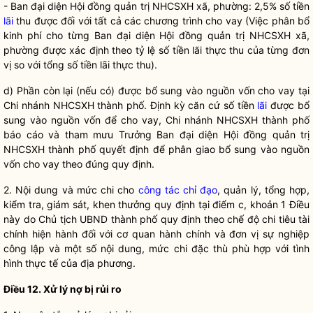
- Ban đại diện Hội đồng quản trị NHCSXH xã, phường: 2,5% số tiền
lãi
thu được đối với tất cả các chương trình cho vay (Việc phân bổ
kinh phí cho từng Ban đại diện Hội đồng quản trị NHCSXH xã,
phường được xác định theo tỷ lệ số tiền
lãi
thực thu của từng đơn
vị so với tổng số tiền
lãi
thực thu).
d) Phần còn lại (nếu có) được bổ sung vào nguồn vốn cho vay tại
Chi nhánh NHCSXH thành phố. Định kỳ căn cứ số tiền
lãi
được bổ
sung vào nguồn vốn để cho vay, Chi nhánh NHCSXH thành phố
báo cáo và tham mưu Trưởng Ban đại diện Hội đồng quản trị
NHCSXH thành phố quyết định để phân giao bổ sung vào nguồn
vốn cho vay theo đúng quy định.
2. Nội dung và mức chi cho
công tác
chỉ đạo
, quản lý, tổng hợp,
kiểm tra, giám sát, khen thưởng quy định tại điểm c, khoản 1 Điều
này do Chủ tịch UBND thành phố quy định theo chế độ chi tiêu tài
chính hiện hành đối với cơ quan hành chính và đơn vị sự nghiệp
công lập và một số nội dung, mức chi đặc thù phù hợp với tình
hình thực tế của địa phương.
Điều 12. Xử lý nợ bị rủi ro