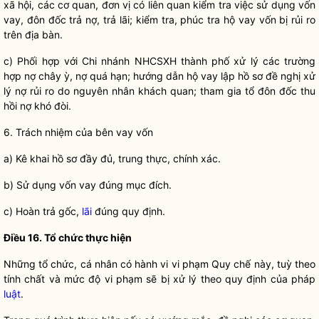
xã hội, các cơ quan, đơn vị có liên quan kiểm tra việc sử dụng vốn
vay, đôn đốc trả nợ, trả lãi; kiểm tra, phúc tra hộ vay vốn bị rủi ro
trên
địa bàn
.
c) Phối hợp với Chi nhánh NHCSXH thành phố xử lý các trường
hợp nợ chây ỳ, nợ quá hạn; hướng dẫn hộ vay lập hồ sơ đề nghị xử
lý nợ rủi ro do nguyên nhân khách quan; tham gia tổ đôn đốc thu
hồi nợ khó đòi.
6. Trách nhiệm của bên vay vốn
a) Kê khai hồ sơ đầy đủ, trung thực, chính xác.
b) Sử dụng vốn vay đúng mục đích.
c) Hoàn trả gốc,
lãi
đúng quy định.
Điều 16. Tổ chức thực hiện
Những tổ chức, cá nhân có hành vi vi phạm
Quy chế
này, tuỳ theo
tính chất và mức độ vi phạm sẽ bị xử lý theo quy định của pháp
luật
.