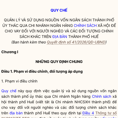
QUY CHẾ
QUẢN LÝ VÀ SỬ DỤNG NGUỒN VỐN NGÂN SÁCH THÀNH PHỐ
ỦY THÁC QUA CHI NHÁNH NGÂN HÀNG
CHÍNH SÁCH
XÃ HỘI ĐỂ
CHO VAY ĐỐI VỚI NGƯỜI NGHÈO VÀ CÁC ĐỐI TƯỢNG
CHÍNH
SÁCH
KHÁC TRÊN
ĐỊA BÀN
THÀNH PHỐ HUẾ
(Ban hành kèm theo
Quyết định số 41/2026/QĐ-UBND
)
Chương I
NHỮNG QUY ĐỊNH CHUNG
Điều 1. Phạm vi điều chỉnh, đối tượng áp dụng
1. Phạm vi điều chỉnh
Quy chế
này quy định việc quản lý và sử dụng nguồn vốn ngân
sách thành phố ủy thác qua Chi nhánh Ngân hàng
Chính sách
xã
hội thành phố Huế (viết tắt là Chi nhánh NHCSXH thành phố) để
cho vay đối với người nghèo và các đối tượng
chính sách
khác
trên
địa bàn
thành phố Huế theo quy định tại
Điều 4
Thông tư số