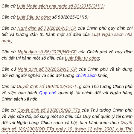
Căn cứ
Luật Ngân sách nhà nước số 83/2015/QH13
;
Căn cứ
Luật Đầu tư công
số 58/2025/QH15;
Căn cứ
Nghị định số 73/2026/NĐ-CP
của Chính phủ quy định chi
tiết và hướng dẫn thi hành một số điều của
Luật Ngân sách nhà
nước
;
Căn cứ
Nghị định số 85/2025/NĐ-CP
của Chính phủ về quy định
chi tiết thi hành một số điều của
Luật Đầu tư công
;
Căn cứ
Nghị định số 78/2002/NĐ-CP
của Chính phủ về tín dụng
đối với người nghèo và các đối tượng
chính sách
khác;
Căn cứ
Quyết định số 180/2002/QĐ-TTg
của Thủ tướng Chính phủ
về việc ban hành
Quy chế
quản lý tài chính đối với Ngân hàng
Chính sách xã hội;
Căn cứ
Quyết định số 30/2015/QĐ-TTg
của Thủ tướng Chính phủ
về việc sửa đổi, bổ sung một số điều của
Quy chế
quản lý tài chính
đối với Ngân hàng Chính sách xã hội, ban hành kèm theo
Quyết
định số 180/2002/QĐ-TTg ngày 19 tháng 12 năm 2002 của Thủ