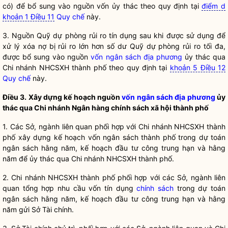
có) để bổ sung vào nguồn vốn ủy thác theo quy định tại
điểm d
khoản 1 Điều 11
Quy chế
này.
3. Nguồn Quỹ dự phòng rủi ro tín dụng sau khi được sử dụng để
xử lý xóa nợ bị rủi ro lớn hơn số dư Quỹ dự phòng rủi ro tối đa,
được bổ sung vào nguồn
vốn ngân sách địa phương
ủy thác qua
Chi nhánh NHCSXH thành phố theo quy định tại
khoản 5 Điều 12
Quy chế
này.
Điều 3. Xây dựng kế hoạch nguồn
vốn ngân sách địa phương
ủy
thác qua Chi nhánh Ngân hàng chính sách xã hội thành phố
1. Các Sở, ngành liên quan phối hợp với Chi nhánh NHCSXH thành
phố xây dựng kế hoạch vốn ngân sách thành phố trong dự toán
ngân sách hằng năm, kế hoạch đầu tư công trung hạn và hằng
năm để ủy thác qua Chi nhánh NHCSXH thành phố.
2. Chi nhánh NHCSXH thành phố phối hợp với các Sở, ngành liên
quan tổng hợp nhu cầu vốn tín dụng
chính sách
trong dự toán
ngân sách hằng năm, kế hoạch đầu tư công trung hạn và hằng
năm gửi Sở Tài chính.