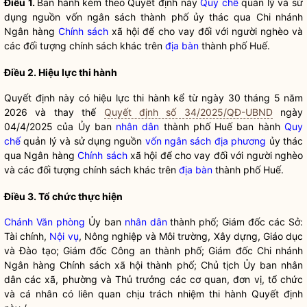
Điều 1.
Ban hành kèm theo Quyết định này
Quy chế
quản lý và sử
dụng nguồn vốn ngân sách thành phố ủy thác qua Chi nhánh
Ngân hàng
Chính sách
xã hội để cho vay đối với người nghèo và
các đối tượng
chính sách
khác trên
địa bàn
thành phố Huế.
Điều 2. Hiệu lực thi hành
Quyết định này có hiệu lực thi hành kể từ ngày 30 tháng 5 năm
2026 và thay thế
Quyết định số 34/2025/QĐ-UBND
ngày
04/4/2025 của Ủy ban
nhân dân
thành phố Huế ban hành
Quy
chế
quản lý và sử dụng nguồn
vốn ngân sách địa phương
ủy thác
qua Ngân hàng
Chính sách
xã hội để cho vay đối với người nghèo
và các đối tượng
chính sách
khác trên
địa bàn
thành phố Huế.
Điều 3. Tổ chức thực hiện
Chánh Văn phòng
Ủy ban
nhân dân
thành phố; Giám đốc các Sở:
Tài chính,
Nội vụ
, Nông nghiệp và Môi trường, Xây dựng, Giáo dục
và Đào tạo; Giám đốc Công an thành phố; Giám đốc Chi nhánh
Ngân hàng Chính sách xã hội thành phố; Chủ tịch Ủy ban
nhân
dân
các xã, phường và Thủ trưởng các cơ quan, đơn vị, tổ chức
và cá nhân có liên quan chịu trách nhiệm thi hành Quyết định