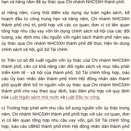
hạn và hằng năm để ủy thác qua Chi nhánh NHCSXH thành phố.
a) Hằng năm, cùng thời điểm xây dựng dự toán ngân sách, kế
hoạch đầu tư công trung hạn và hằng năm, Chi nhánh NHCSXH
thành phố chủ trì, phối hợp với các cơ quan, đơn vị có liên quan
tổng hợp nhu cầu vay vốn tín dụng
chính sách
xã hội của các đối
tượng, xác định nhu cầu nguồn vốn ngân sách thành phố năm sau
ủy thác qua Chi nhánh NHCSXH thành phố để thực hiện tín dụng
chính sách
xã hội, gửi Sở Tài chính.
b) Trên cơ sở đề xuất nguồn vốn ủy thác của Chi nhánh NHCSXH
thành phố, căn cứ khả năng cân đối ngân sách và mục tiêu phát
triển kinh tế - xã hội của thành phố, Sở Tài chính tổng hợp, báo
cáo Ủy ban
nhân dân
thành phố trình Hội đồng
nhân dân
thành
phố quyết định bố trí nguồn vốn ủy thác qua Chi nhánh NHCSXH
thành phố cho vay theo quy định, bảo đảm phù hợp với quy định
của
Luật Ngân sách nhà nước
và
Luật Đầu tư công
.
c) Trường hợp phát sinh nhu cầu bổ sung nguồn vốn ủy thác trong
năm, Chi nhánh NHCSXH thành phố phối hợp với các cơ quan, đơn
vị có liên quan tổng hợp nhu cầu vay vốn, gửi Sở Tài chính tổng
hợp, báo cáo UBND thành phố trình Hội đồng
nhân dân
thành phố