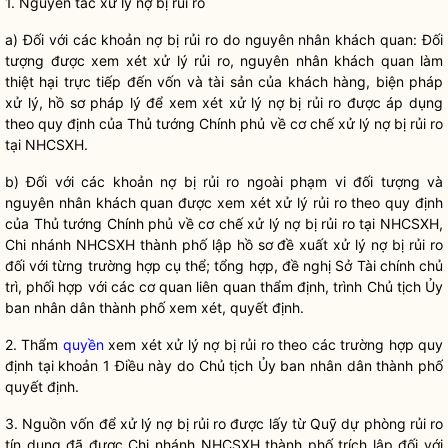
1. Nguyên tắc xử lý nợ bị rủi ro
a) Đối với các khoản nợ bị rủi ro do nguyên nhân khách quan: Đối
tượng được xem xét xử lý rủi ro, nguyên nhân khách quan làm
thiệt hại trực tiếp đến vốn và tài sản của khách hàng, biện pháp
xử lý, hồ sơ pháp lý để xem xét xử lý nợ bị rủi ro được áp dụng
theo quy định của Thủ tướng Chính phủ về cơ chế xử lý nợ bị rủi ro
tại NHCSXH.
b) Đối với các khoản nợ bị rủi ro ngoài phạm vi đối tượng và
nguyên nhân khách quan được xem xét xử lý rủi ro theo quy định
của Thủ tướng Chính phủ về cơ chế xử lý nợ bị rủi ro tại NHCSXH,
Chi nhánh NHCSXH thành phố lập hồ sơ đề xuất xử lý nợ bị rủi ro
đối với từng trường hợp cụ thể; tổng hợp, đề nghị Sở Tài chính chủ
trì, phối hợp với các cơ quan liên quan thẩm định, trình Chủ tịch Ủy
ban
nhân dân
thành phố xem xét, quyết định.
2. Thẩm
quyền
xem xét xử lý nợ bị rủi ro theo các trường hợp quy
định tại khoản 1 Điều này do Chủ tịch Ủy ban
nhân dân
thành phố
quyết định.
3. Nguồn vốn để xử lý nợ bị rủi ro được lấy từ Quỹ dự phòng rủi ro
tín dụng đã được Chi nhánh NHCSXH thành phố trích lập đối với