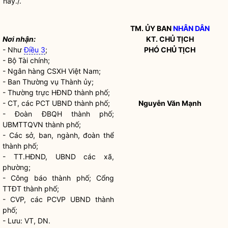
này./.
TM. ỦY BAN
NHÂN DÂN
Nơi nhận:
KT. CHỦ TỊCH
- Như
Điều 3
;
PHÓ CHỦ TỊCH
- Bộ Tài chính;
- Ngân hàng CSXH Việt Nam;
- Ban Thường vụ Thành ủy;
- Thường trực HĐND thành phố;
- CT, các PCT UBND thành phố;
Nguyễn Văn Mạnh
- Đoàn ĐBQH thành phố;
UBMTTQVN thành phố;
- Các sở, ban, ngành, đoàn thể
thành phố;
- TT.HĐND, UBND các xã,
phường;
- Công báo thành phố; Cổng
TTĐT thành phố;
- CVP, các PCVP UBND thành
phố;
- Lưu: VТ, DN.