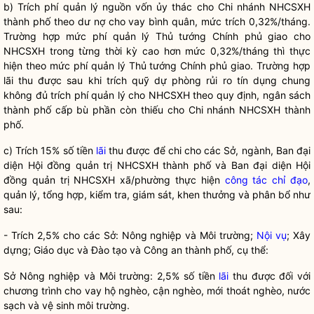
b) Trích phí quản lý nguồn vốn ủy thác cho Chi nhánh NHCSXH
thành phố theo dư nợ cho vay bình quân, mức trích 0,32%/tháng.
Trường hợp mức phí quản lý Thủ tướng Chính phủ giao cho
NHCSXH trong từng thời kỳ cao hơn mức 0,32%/tháng thì thực
hiện theo mức phí quản lý Thủ tướng Chính phủ giao. Trường hợp
lãi thu được sau khi trích quỹ dự phòng rủi ro tín dụng chung
không đủ trích phí quản lý cho NHCSXH theo quy định, ngân sách
thành phố cấp bù phần còn thiếu cho Chi nhánh NHCSXH thành
phố.
c) Trích 15% số tiền
lãi
thu được để chi cho các Sở, ngành, Ban đại
diện Hội đồng quản trị NHCSXH thành phố và Ban đại diện Hội
đồng quản trị NHCSXH xã/phường thực hiện
công tác
chỉ đạo
,
quản lý, tổng hợp, kiểm tra, giám sát, khen thưởng và phân bổ như
sau:
- Trích 2,5% cho các Sở: Nông nghiệp và Môi trường;
Nội vụ
; Xây
dựng; Giáo dục và Đào tạo và Công an thành phố, cụ thể:
Sở Nông nghiệp và Môi trường: 2,5% số tiền
lãi
thu được đối với
chương trình cho vay hộ nghèo, cận nghèo, mới thoát nghèo, nước
sạch và vệ sinh môi trường.