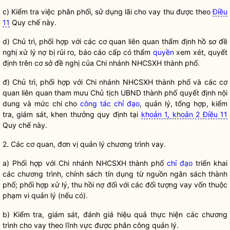
c) Kiểm tra việc phân phối, sử dụng lãi cho vay thu được theo
Điều
11
Quy chế
này.
d) Chủ trì, phối hợp với các cơ quan liên quan thẩm định hồ sơ đề
nghị xử lý nợ bị rủi ro, báo cáo cấp có thẩm
quyền
xem xét, quyết
định trên cơ sở đề nghị của Chi nhánh NHCSXH thành phố.
đ) Chủ trì, phối hợp với Chi nhánh NHCSXH thành phố và các cơ
quan liên quan tham mưu Chủ tịch UBND thành phố quyết định nội
dung và mức chi cho
công tác
chỉ đạo
, quản lý, tổng hợp, kiểm
tra, giám sát, khen thưởng quy định tại
khoản 1, khoản 2 Điều 11
Quy chế
này.
2. Các cơ quan, đơn vị quản lý chương trình vay.
a) Phối hợp với Chi nhánh NHCSXH thành phố
chỉ đạo
triển khai
các chương trình,
chính sách
tín dụng từ nguồn ngân sách thành
phố; phối hợp xử lý, thu hồi nợ đối với các đối tượng vay vốn thuộc
phạm vi quản lý (nếu có).
b) Kiểm tra, giám sát, đánh giá hiệu quả thực hiện các chương
trình cho vay theo lĩnh vực được phân công quản lý.