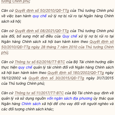
tướng Chính phủ
;
Căn cứ
Quyết định số 50/2010/QĐ-TTg
của Thủ tướng Chính phủ
về việc ban hành
quy chế
xử lý nợ bị rủi ro tại Ngân hàng Chính
sách xã hội;
Căn cứ
Quyết định số 08/2021/QĐ-TTg
của Thủ tướng Chính phủ
sửa đổi, bổ sung một số điều của
Quy chế
xử lý nợ bị rủi ro tại
Ngân hàng Chính sách xã hội ban hành kèm theo
Quyết định số
50/2010/QĐ-TTg ngày 28 tháng 7 năm 2010 của Thủ tướng Chính
phủ
;
Căn cứ
Thông tư số 62/2016/TT-BTC
của Bộ Tài chính hướng dẫn
thực hiện
quy chế
quản lý tài chính đối với Ngân hàng Chính sách
xã hội ban hành kèm theo
Quyết định số 180/2002/QĐ-TTg
ngày
19/12/2002 và
Quyết định số 30/2015/QĐ-TTg
ngày 31/7/2015
của Thủ tướng Chính phủ;
Căn cứ
Thông tư số 11/2017/TT-BTC
của Bộ Tài chính quy định về
quản lý và sử dụng nguồn
vốn ngân sách địa phương
ủy thác qua
Ngân hàng
Chính sách
xã hội để cho vay đối với người nghèo và
các đối tượng
chính sách
khác;