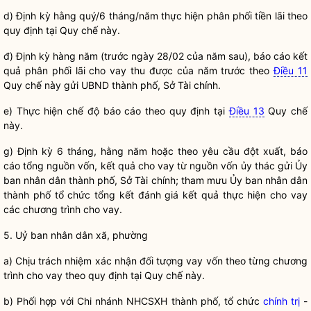
d) Định kỳ hằng quý/6 tháng/năm thực hiện phân phối tiền lãi theo
quy định tại
Quy chế
này.
đ) Định kỳ hàng năm (trước ngày 28/02 của năm sau), báo cáo kết
quả phân phối lãi cho vay thu được của năm trước theo
Điều 11
Quy chế
này gửi UBND thành phố, Sở Tài chính.
e) Thực hiện chế độ báo cáo theo quy định tại
Điều 13
Quy chế
này.
g) Định kỳ 6 tháng, hằng năm hoặc theo yêu cầu đột xuất, báo
cáo tổng nguồn vốn, kết quả cho vay từ nguồn vốn ủy thác gửi Ủy
ban
nhân dân
thành phố, Sở Tài chính; tham mưu Ủy ban
nhân dân
thành phố tổ chức tổng kết đánh giá kết quả thực hiện cho vay
các chương trình cho vay.
5. Uỷ ban
nhân dân
xã, phường
a) Chịu trách nhiệm xác nhận đối tượng vay vốn theo từng chương
trình cho vay theo quy định tại
Quy chế
này.
b) Phối hợp với Chi nhánh NHCSXH thành phố, tổ chức
chính trị
-