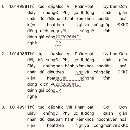
1.
1.014988
Thủ tục cấp
Mục VII Phần
Hoạt
Ủy ban
Đơn
Giấy chứng
Đ, Phụ lục II,
động
nhân
giản
nhận đủ điều
ban hành kèm
khoa học
dân
hoá
kiện hoạt
theo
Nghị
và công
cấp
ĐKKD
động dịch vụ
quyết số
nghệ
tỉnh
đánh giá công
20/2026/NQ-
nghệ
CP
2.
1.014989
Thủ tục sửa
Mục VII Phần
Hoạt
Ủy ban
Đơn
đổi, bổ sung
Đ, Phụ lục II,
động
nhân
giản
Giấy chứng
ban hành kèm
khoa học
dân
hoá
nhận đủ điều
theo
Nghị
và công
cấp
ĐKKD
kiện hoạt
quyết số
nghệ
tỉnh
động dịch vụ
20/2026/NQ-
đánh giá công
CP
nghệ
3.
1.014991
Thủ tục cấp
Mục VIII Phần
Hoạt
Cơ
Đơn
Giấy chứng
Đ, Phụ lục II,
động
quan
giản
nhận đủ điều
ban hành kèm
khoa học
chuyên
hoá
kiện hoạt
theo
Nghị
và công
môn về
ĐKKD