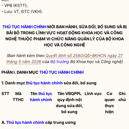
-
VPB (KSTT);
-
Lưu: VT, ĐTC (VKH).
THỦ TỤC HÀNH CHÍNH
MỚI BAN HÀNH, SỬA ĐỔI, BỔ SUNG VÀ BỊ
BÃI BỎ TRONG LĨNH VỰC HOẠT ĐỘNG KHOA HỌC VÀ CÔNG
NGHỆ THUỘC PHẠM VI CHỨC NĂNG QUẢN LÝ CỦA BỘ KHOA
HỌC VÀ CÔNG NGHỆ
(Ban hành kèm theo
Quyết định số 2580/QĐ-BKHCN ngày 27
tháng 5 năm 2026
của
Bộ trưởng
Bộ Khoa học và Công nghệ)
PHẦN I. DANH MỤC
THỦ TỤC HÀNH CHÍNH
1.
Danh mục
thủ tục hành chính
sửa đổi, bổ sung
STT
Mã
Tên
thủ tục
Tên VBQPPL
Lĩnh vực
Cơ
Ghi
TTHC
hành chính
quy định nội
quan
chú
dung sửa đổi,
thực
bổ sung
hiện
A.
Thủ tục hành chính
cấp trung ương