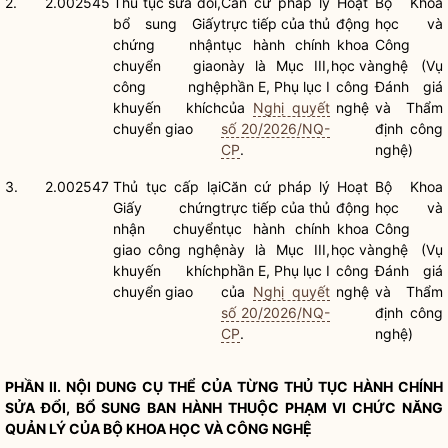
2.
2.002545
Thủ tục sửa đổi,
Căn cứ pháp lý
Hoạt
Bộ Khoa
bổ sung Giấy
trực tiếp của
thủ
động
học và
chứng nhận
tục hành chính
khoa
Công
chuyển giao
này là Mục III,
học và
nghệ (Vụ
công nghệ
phần E, Phụ lục I
công
Đánh giá
khuyến khích
của
Nghị quyết
nghệ
và Thẩm
chuyển giao
số 20/2026/NQ-
định công
CP
.
nghệ)
3.
2.002547
Thủ tục cấp lại
Căn cứ pháp lý
Hoạt
Bộ Khoa
Giấy chứng
trực tiếp của
thủ
động
học và
nhận chuyển
tục hành chính
khoa
Công
giao công nghệ
này là Mục III,
học và
nghệ (Vụ
khuyến khích
phần E, Phụ lục I
công
Đánh giá
chuyển giao
của
Nghị quyết
nghệ
và Thẩm
số 20/2026/NQ-
định công
CP
.
nghệ)
PHẦN II. NỘI DUNG CỤ THỂ CỦA TỪNG
THỦ TỤC HÀNH CHÍNH
SỬA ĐỔI, BỔ SUNG BAN HÀNH THUỘC PHẠM VI CHỨC NĂNG
QUẢN LÝ CỦA BỘ KHOA HỌC VÀ CÔNG NGHỆ