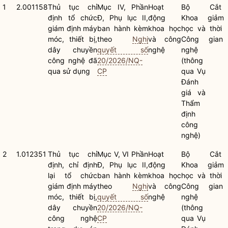
1
2.001158
Thủ tục chỉ
Mục IV, Phần
Hoạt
Bộ
Cắt
định tổ chức
Đ, Phụ lục II,
động
Khoa
giảm
giám định máy
ban hành kèm
khoa học
học và
thời
móc, thiết bị,
theo
Nghị
và công
Công
gian
dây chuyền
quyết số
nghệ
nghệ
công nghệ đã
20/2026/NQ-
(thông
qua sử dụng
CP
qua Vụ
Đánh
giá và
Thẩm
định
công
nghệ)
2
1.012351
Thủ tục chỉ
Mục V, VI Phần
Hoạt
Bộ
Cắt
định, chỉ định
Đ, Phụ lục II,
động
Khoa
giảm
lại tổ chức
ban hành kèm
khoa học
học và
thời
giám định máy
theo
Nghị
và công
Công
gian
móc, thiết bị,
quyết số
nghệ
nghệ
dây chuyền
20/2026/NQ-
(thông
công nghệ
CP
qua Vụ