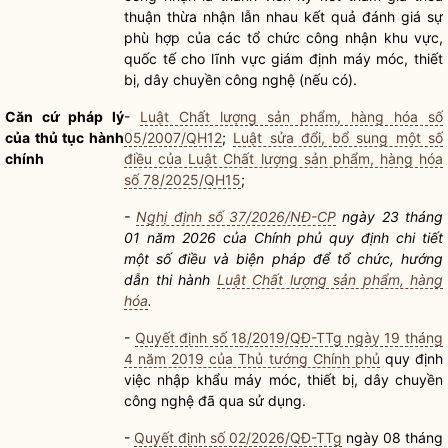
thuận thừa nhận lẫn nhau kết quả đánh giá sự
phù hợp của các tổ chức công nhận khu vực,
quốc tế cho lĩnh vực giám định máy móc, thiết
bị, dây chuyền công nghệ (nếu có).
Căn cứ pháp lý
-
Luật Chất lượng sản phẩm, hàng hóa số
của
thủ tục hành
05/2007/QH12
;
Luật sửa đổi, bổ sung một số
chính
điều của Luật Chất lượng sản phẩm, hàng hóa
số 78/2025/QH15
;
-
Nghị định số 37/2026/NĐ-CP
ngày 23 tháng
01 năm 2026 của Chính phủ quy định chi tiết
một số điều và biện pháp để tổ chức, hướng
dẫn thi hành
Luật Chất lượng sản phẩm, hàng
hóa
.
-
Quyết định số 18/2019/QĐ-TTg ngày 19 tháng
4 năm 2019 của Thủ tướng Chính phủ
quy định
việc nhập khẩu máy móc, thiết bị, dây chuyền
công nghệ đã qua sử dụng.
-
Quyết định số 02/2026/QĐ-TTg
ngày 08 tháng