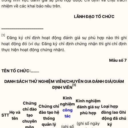
nhiệm về các khai báo nêu trên.
LÃNH ĐẠO TỔ CHỨC
_______________
______
[1]
Đăng ký chỉ định hoạt động đánh giá sự phù hợp nào thì ghi
hoạt động đó (ví dụ: Đăng ký chỉ định chứng nhận thì ghi chỉ định
thực hiện hoạt động chứng nhận).
Mẫu số 7
TÊN TỔ CHỨC:……..
DANH SÁCH THỬ NGHIỆM VIÊN/CHUYÊN GIA ĐÁNH GIÁ/GIÁM
[1]
ĐỊNH VIÊN
Kinh
Kinh nghiệm
Chứng
nghiệm
Chứng chỉ
Loại hợp
đánh giá sự
chỉ đào
công
Họ và
đào tạo hệ
đồng lao
Ghi
phù hợp
STT
tạo
tác
tên
thống
động đã
chú
chuyên
(ghi số ngày
quản lý
ký
(ghi số
môn