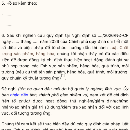
5.
Hồ sơ
kèm theo:
- …….
- …….
6.
Sau khi nghiên cứu quy định tại Nghị định số ..../2026/NĐ-CP
ngày …… tháng ….. năm 2026 của Chính phủ quy định chi tiết một
số điều và biện pháp để tổ chức, hướng dẫn thi hành
Luật Chất
lượng sản phẩm, hàng hóa
, chúng tôi nhận thấy có đủ các điều
kiện để được đăng ký chỉ định thực hiện hoạt động đánh giá sự
phù hợp trong các lĩnh vực sản phẩm, hàng hóa, quá trình, môi
trường (nêu cụ thể tên sản phẩm, hàng hóa, quá trình, môi trường,
[1]
quy chuẩn kỹ thuật tương ứng)
.
Đề nghị
(tên cơ quan đầu mối do bộ quản lý ngành, lĩnh vực, Ủy
ban
nhân dân
tỉnh, thành phố giao nhiệm vụ)
xem xét để chỉ định
(tên tổ chức)
được hoạt động thử nghiệm/giám định/chứng
nhận/xác nhận giá trị sử dụng/kiểm tra xác nhận đối với các lĩnh
vực, đối tượng tương ứng.
Chúng tôi cam kết sẽ thực hiện đầy đủ các quy định của pháp
luật
trong lĩnh vực đánh giá sự phù hợp được chỉ định và chịu trách