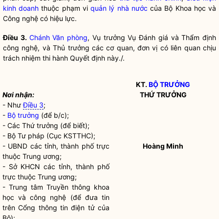
kinh doanh
thuộc phạm vi
quản lý nhà nước
của Bộ Khoa học và
Công nghệ có hiệu lực.
Điều 3.
Chánh Văn phòng
, Vụ trưởng Vụ Đánh giá và Thẩm định
công nghệ, và Thủ trưởng các cơ quan, đơn vị có liên quan chịu
trách nhiệm thi hành Quyết định này./.
KT.
BỘ TRƯỞNG
Nơi nhận:
THỨ TRƯỞNG
-
Như
Điều 3
;
-
Bộ trưởng
(để b/c);
-
Các Thứ trưởng (để biết);
-
Bộ Tư pháp (Cục KSTTHC);
-
UBND các tỉnh, thành phố trực
Hoàng Minh
thuộc Trung ương;
-
Sở KHCN các tỉnh, thành phố
trực thuộc Trung ương;
-
Trung tâm Truyền thông khoa
học và công nghệ (để đưa tin
trên Cổng thông tin điện tử của
Bộ);