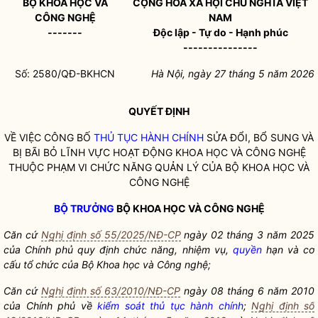
BỘ KHOA HỌC VÀ
CỘNG HÒA XÃ HỘI CHỦ NGHĨA VIỆT
CÔNG NGHỆ
NAM
-------
Độc lập - Tự do - Hạnh phúc
---------------
Số: 2580/QĐ-BKHCN
Hà Nội, ngày 27 tháng 5 năm 2026
QUYẾT ĐỊNH
VỀ VIỆC CÔNG BỐ
THỦ TỤC HÀNH CHÍNH
SỬA ĐỔI, BỔ SUNG VÀ
BỊ BÃI BỎ LĨNH VỰC HOẠT ĐỘNG KHOA HỌC VÀ CÔNG NGHỆ
THUỘC PHẠM VI CHỨC NĂNG QUẢN LÝ CỦA BỘ KHOA HỌC VÀ
CÔNG NGHỆ
BỘ TRƯỞNG
BỘ KHOA HỌC VÀ CÔNG NGHỆ
Căn cứ
Nghị định số 55/2025/NĐ-CP
ngày 02 tháng 3 năm 2025
của Chính phủ quy định chức năng, nhiệm vụ,
quyền
hạn và cơ
cấu tổ chức của Bộ Khoa học và Công nghệ;
Căn cứ
Nghị định số 63/2010/NĐ-CP
ngày 08 tháng 6 năm 2010
của Chính phủ về
kiểm soát thủ tục hành chính
;
Nghị định số