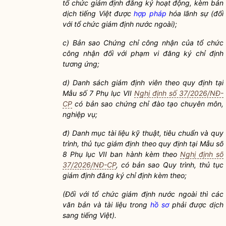
tổ chức giám định đăng ký hoạt động, kèm bản
dịch tiếng Việt được
hợp pháp
hóa lãnh sự (đối
với tổ chức giám định nước ngoài);
c)
Bản sao Chứng chỉ công nhận của tổ chức
công nhận đối với phạm vi đăng ký chỉ định
tương ứng;
d)
Danh sách giám định viên theo quy định tại
Mẫu số 7 Phụ lục VII
Nghị định số 37/2026/NĐ-
CP
có bản sao chứng chỉ đào tạo chuyên môn,
nghiệp vụ;
đ) Danh mục tài liệu kỹ thuật, tiêu chuẩn và quy
trình, thủ tục giám định theo quy định tại Mẫu số
8 Phụ lục VII ban hành kèm theo
Nghị định số
37/2026/NĐ-CP
, có bản sao Quy trình, thủ tục
giám định đăng ký chỉ định kèm theo;
(Đối với tổ chức giám định nước ngoài thì các
văn bản và tài liệu trong
hồ sơ
phải được dịch
sang tiếng Việt).