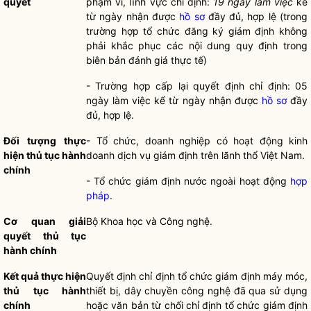
quyết
phạm vi, lĩnh vực chỉ định:
19 ngày làm việc
kể
từ ngày nhận được
hồ sơ
đầy đủ, hợp lệ (trong
trường hợp tổ chức đăng ký giám định không
phải khắc phục các nội dung quy định trong
biên bản đánh giá thực tế)
-
Trường hợp cấp lại quyết định chỉ định: 05
ngày làm việc kể từ ngày nhận được
hồ sơ
đầy
đủ, hợp lệ.
Đối tượng thực
-
Tổ chức, doanh nghiệp có hoạt động kinh
hiện
thủ tục hành
doanh dịch vụ giám định trên lãnh thổ Việt Nam.
chính
-
Tổ chức giám định nước ngoài hoạt động
hợp
pháp
.
Cơ quan giải
Bộ Khoa học và Công nghệ.
quyết
thủ tục
hành chính
Kết quả thực hiện
Quyết định chỉ định tổ chức giám định máy móc,
thủ tục hành
thiết bị, dây chuyền công nghệ đã qua sử dụng
chính
hoặc văn bản từ chối chỉ định tổ chức giám định