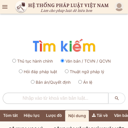

Thủ tục hành chính
Văn bản / TCVN / QCVN
Hỏi đáp pháp luật
Thuật ngữ pháp lý
Bản án/Quyết định
Án lệ

Tóm tắt
Hiệu lực
Lược đồ
Tải về
Văn bả
Nội dung