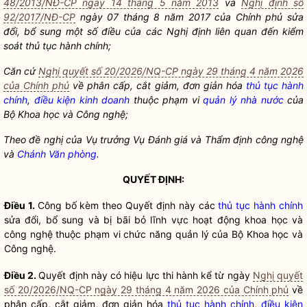
48/2013/NĐ-CP ngày 14 tháng 5 năm 2013
và
Nghị định số
92/2017/NĐ-CP
ngày 07 tháng 8 năm 2017 của Chính phủ sửa
đổi, bổ sung một số điều của các Nghị định liên quan đến
kiểm
soát thủ tục hành chính
;
Căn cứ
Nghị quyết số 20/2026/NQ-CP ngày 29 tháng 4 năm 2026
của Chính phủ
về phân cấp, cắt giảm, đơn giản hóa
thủ tục hành
chính
,
điều kiện kinh doanh
thuộc phạm vi
quản lý nhà nước
của
Bộ Khoa học và Công nghệ;
Theo đề nghị của Vụ trưởng Vụ Đánh giá và Thẩm định công nghệ
và
Chánh Văn phòng
.
QUYẾT ĐỊNH:
Điều 1.
Công bố kèm theo Quyết định này các
thủ tục hành chính
sửa đổi, bổ sung và bị bãi bỏ lĩnh vực hoạt động khoa học và
công nghệ thuộc phạm vi chức năng quản lý của Bộ Khoa học và
Công nghệ.
Điều 2.
Quyết định này có hiệu lực thi hành kể từ ngày
Nghị quyết
số 20/2026/NQ-CP ngày 29 tháng 4 năm 2026 của Chính phủ
về
phân cấp, cắt giảm, đơn giản hóa
thủ tục hành chính
,
điều kiện