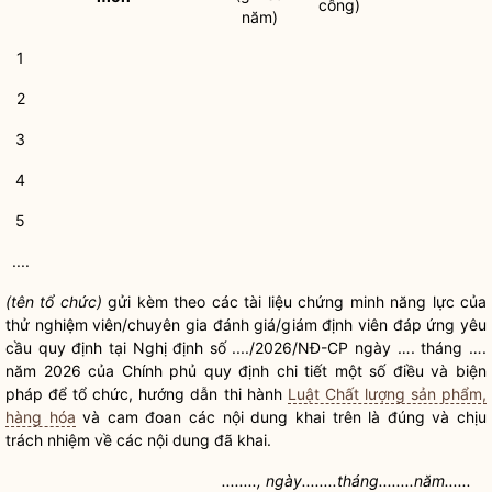
công)
năm)
1
2
3
4
5
....
(tên tổ chức)
gửi kèm theo các tài liệu chứng minh năng lực của
thử nghiệm viên/chuyên gia đánh giá/giám định viên đáp ứng yêu
cầu quy định tại Nghị định số ..../2026/NĐ-CP ngày …. tháng ….
năm 2026 của Chính phủ quy định chi tiết một số điều và biện
pháp để tổ chức, hướng dẫn thi hành
Luật Chất lượng sản phẩm,
hàng hóa
và cam đoan các nội dung khai trên là đúng và chịu
trách nhiệm về các nội dung đã khai.
........, ngày........tháng........năm......