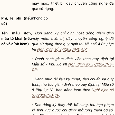
máy móc, thiết bị, dây chuyền công nghệ đã
qua sử dụng.
Phí, lệ phí (nếu
Không có
có)
Tên mẫu đơn,
-
Đơn đăng ký chỉ định hoạt động giám định
mẫu tờ khai (nếu
máy móc, thiết bị, dây chuyền công nghệ đã
có và đính kèm)
qua sử dụng theo quy định tại Mẫu số 4 Phụ lục
VII
Nghị định số 37/2026/NĐ-CP
;
-
Danh sách giám định viên theo quy định tại
Mẫu số 7 Phụ lục VII
Nghị định số 37/2026/NĐ-
CP
;
-
Danh mục tài liệu kỹ thuật, tiêu chuẩn và quy
trình, thủ tục giám định theo quy định tại Mẫu số
8 Phụ lục VII ban hành kèm theo
Nghị định số
37/2026/NĐ-CP
;
-
Đơn đăng ký thay đổi, bổ sung, thu hẹp phạm
vi, lĩnh vực được chỉ định; mở rộng thêm cơ sở,