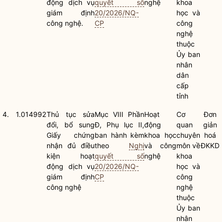
động dịch vụ
quyết số
nghệ
khoa
giám định
20/2026/NQ-
học và
công nghệ.
CP
công
nghệ
thuộc
Ủy ban
nhân
dân
cấp
tỉnh
4.
1.014992
Thủ tục sửa
Mục VIII Phần
Hoạt
Cơ
Đơn
đổi, bổ sung
Đ, Phụ lục II,
động
quan
giản
Giấy chứng
ban hành kèm
khoa học
chuyên
hoá
nhận đủ điều
theo
Nghị
và công
môn về
ĐKKD
kiện hoạt
quyết số
nghệ
khoa
động dịch vụ
20/2026/NQ-
học và
giám định
CP
công
công nghệ
nghệ
thuộc
Ủy ban
nhân