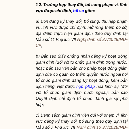
1.2. Trường hợp thay đổi, bổ sung phạm vi, lĩnh
vực được chỉ định,
hồ sơ
gồm:
a)
Đơn đăng ký thay đổi, bổ sung, thu hẹp phạm
vi, lĩnh vực được chỉ định; mở rộng thêm cơ sở,
địa điểm thực hiện giám định theo quy định tại
Mẫu số 11 Phụ lục VII
Nghị định số 37/2026/NĐ-
CP
;
b)
Bản sao Giấy chứng nhận đăng ký hoạt động
giám định (đối với tổ chức giám định trong nước)
hoặc bản sao văn bản cho phép hoạt động giám
định của cơ quan có thẩm
quyền
nước ngoài nơi
tổ chức giám định đăng ký hoạt động, kèm bản
dịch tiếng Việt được
hợp pháp
hóa lãnh sự (đối
với tổ chức giám định nước ngoài); bản sao
Quyết định chỉ định tổ chức đánh giá sự phù
hợp;
c)
Danh sách giám định viên đối với phạm vi, lĩnh
vực đăng ký thay đổi, bổ sung theo quy định tại
Mẫu số 7 Phụ lục VII
Nghị định số 37/2026/NĐ-