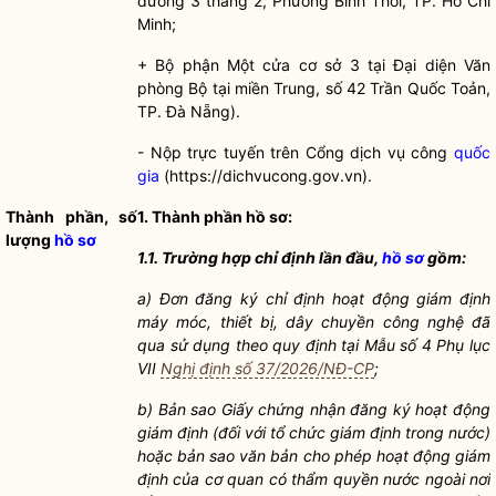
đường 3 tháng 2, Phường Bình Thới, TP. Hồ Chí
Minh;
+ Bộ phận Một cửa cơ sở 3 tại Đại diện Văn
phòng Bộ tại miền Trung, số 42 Trần Quốc Toản,
TP. Đà Nẵng).
- Nộp trực tuyến trên Cổng dịch vụ công
quốc
gia
(https://dichvucong.gov.vn).
Thành phần, số
1.
Thành phần hồ sơ:
lượng
hồ sơ
1.1.
Trường hợp chỉ định lần đầu,
hồ sơ
gồm:
a)
Đơn đăng ký chỉ định hoạt động giám định
máy móc, thiết bị, dây chuyền công nghệ đã
qua sử dụng theo quy định tại Mẫu số 4 Phụ lục
VII
Nghị định số 37/2026/NĐ-CP
;
b)
Bản sao Giấy chứng nhận đăng ký hoạt động
giám định (đối với tổ chức giám định trong nước)
hoặc bản sao văn bản cho phép hoạt động giám
định của cơ quan có thẩm
quyền
nước ngoài nơi