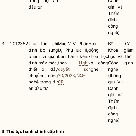
trong dự án
Đánh
đầu tư.
giá và
Thẩm
định
công
nghệ)
3
1.012352
Thủ tục chỉ
Mục V, VI Phần
Hoạt
Bộ
Cắt
định bổ sung
Đ, Phụ lục II,
động
Khoa
giảm
phạm vi giám
ban hành kèm
khoa học
học và
thời
định máy móc,
theo
Nghị
và công
Công
gian
thiết bị, dây
quyết số
nghệ
nghệ
chuyền công
20/2026/NQ-
(thông
nghệ trong dự
CP
qua Vụ
án đầu tư
Đánh
giá và
Thẩm
định
công
nghệ)
B.
Thủ tục hành chính
cấp tỉnh