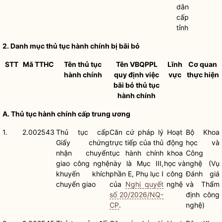
dân
cấp
tỉnh
2.
Danh mục
thủ tục hành chính
bị bãi bỏ
STT
Mã TTHC
Tên
thủ tục
Tên VBQPPL
Lĩnh
Cơ quan
hành chính
quy định việc
vực
thực hiện
bãi bỏ
thủ tục
hành chính
A.
Thủ tục hành chính
cấp trung ương
1.
2.002543
Thủ tục cấp
Căn cứ pháp lý
Hoạt
Bộ Khoa
Giấy chứng
trực tiếp của
thủ
động
học và
nhận chuyển
tục hành chính
khoa
Công
giao công nghệ
này là Mục III,
học và
nghệ (Vụ
khuyến khích
phần E, Phụ lục I
công
Đánh giá
chuyển giao
của
Nghị quyết
nghệ
và Thẩm
số 20/2026/NQ-
định công
CP
.
nghệ)