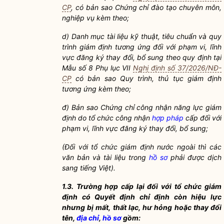
CP
, có bản sao Chứng chỉ đào tạo chuyên môn,
nghiệp vụ kèm theo;
d) Danh mục tài liệu kỹ thuật, tiêu chuẩn và quy
trình giám định tương ứng đối với phạm vi, lĩnh
vực đăng ký thay đổi, bổ sung theo quy định tại
Mẫu số 8 Phụ lục VII
Nghị định số 37/2026/NĐ-
CP
có bản sao Quy trình, thủ tục giám định
tương ứng kèm theo;
đ) Bản sao Chứng chỉ công nhận năng lực giám
định do tổ chức công nhận
hợp pháp
cấp đối với
phạm vi, lĩnh vực đăng ký thay đổi, bổ sung;
(Đối với tổ chức giám định nước ngoài thì các
văn bản và tài liệu trong
hồ sơ
phải được dịch
sang tiếng Việt).
1.3. Trường hợp cấp lại đối với tổ chức giám
định có Quyết định chỉ định còn hiệu lực
nhưng bị mất, thất lạc, hư hỏng hoặc thay đổi
tên,
địa chỉ
,
hồ sơ
gồm: