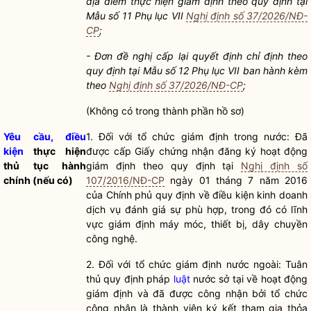
địa điểm thực hiện giám định theo quy định tại
Mẫu số 11 Phụ lục VII
Nghị định số 37/2026/NĐ-
CP
;
-
Đơn đề nghị cấp lại quyết định chỉ định theo
quy định tại Mẫu số 12 Phụ lục VII ban hành kèm
theo
Nghị định số 37/2026/NĐ-CP
;
(Không có trong thành phần hồ sơ)
Yêu cầu, điều
1.
Đối với tổ chức giám định trong nước: Đã
kiện
thực hiện
được cấp Giấy chứng nhận đăng ký hoạt động
thủ tục hành
giám định theo quy định tại
Nghị định số
chính
(nếu có)
107/2016/NĐ-CP
ngày 01 tháng 7 năm 2016
của Chính phủ quy định về
điều kiện kinh doanh
dịch vụ đánh giá sự phù hợp, trong đó có lĩnh
vực giám định máy móc, thiết bị, dây chuyền
công nghệ.
2.
Đối với tổ chức giám định nước ngoài: Tuân
thủ quy định pháp
luật
nước sở tại về hoạt động
giám định và đã được công nhận bởi tổ chức
công nhận là thành viên ký kết tham gia thỏa