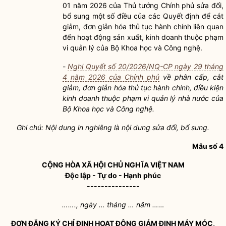
01 năm 2026 của Thủ tướng Chính phủ sửa đổi,
bổ sung một số điều của các Quyết định để cắt
giảm, đơn giản hóa
thủ tục hành chính
liên quan
đến hoạt động sản xuất, kinh doanh thuộc phạm
vi quản lý của Bộ Khoa học và Công nghệ.
-
Nghị Quyết số 20/2026/NQ-CP ngày 29 tháng
4 năm 2026 của Chính phủ
về phân cấp, cắt
giảm, đơn giản hóa
thủ tục hành chính
,
điều kiện
kinh doanh
thuộc phạm vi
quản lý nhà nước
của
Bộ Khoa học và Công nghệ.
Ghi chú: Nội dung in nghiêng là nội dung sửa đổi, bổ sung.
Mẫu số 4
CỘNG HÒA XÃ HỘI CHỦ NGHĨA VIỆT NAM
Độc lập - Tự do - Hạnh phúc
---------------
……., ngày … tháng … năm ……
ĐƠN ĐĂNG KÝ CHỈ ĐỊNH HOẠT ĐỘNG GIÁM ĐỊNH MÁY MÓC,