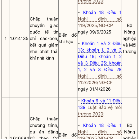
trường 2020
;
-
Khoản 18 Điều 1
Chấp thuận
Nghị định số
chuyển giao
119/2025/NĐ-CP
Bộ
quốc tế tín
ngày 09/6/2025;
Nông
Biến đổi
1
1.014135
chỉ các-bon,
nghiệp
khí hậu
-
Khoản 1 và 2 Điều
kết quả giảm
và Môi
13; khoản 1, 2 và 3
nhẹ phát thải
trường
Điều 19; khoản 1, 2
khí nhà kính
và 3 Điều 25; khoản
1, 2 và 3 Điều 28
Nghị định số
112/2026/NĐ-CP
ngày 01/4/2026
-
Khoản 6 và 11 Điều
139
Luật Bảo vệ môi
trường 2020
;
Chấp thuận
ch
ươ
ng trình,
-
Khoản 18 Điều 1
Bộ
dự án đăng
Nghị định số
Nông
Biến đổi
2
1.010684
ký theo C
ơ
119/2025/NĐ-CP
nghiệp