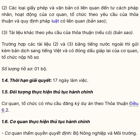
(2) Các loại giấy phép và văn bản có
li
ên quan đến tư cách pháp
nhân, hoạt động của cơ quan, tổ chức theo yêu cầu của thỏa
thuận và quy định pháp
luật
có liên quan
(bản sao)
;
(3) Tài liệu khác theo yêu cầu của thỏa thuận (nếu có)
(bản sao)
.
Trường hợp các tài liệu (2) và (3) bằng tiếng nước ngoài thì gửi
kèm bản dịch sang tiếng Việt và có đóng dấu giáp lai của cơ quan,
tổ chức nộp
hồ sơ
.
S
ố lượng
hồ sơ
:
01 bộ.
1.4. Thời hạn giải quyết:
17 ngày làm việc.
1.5. Đối tượng thực hiện
thủ tục hành chính
Cơ quan, tổ chức có nhu cầu đăng ký dự án theo Thỏa thuận
Điều
6
.2.
1.6. Cơ quan thực hiện
thủ tục hành chính
- Cơ quan thẩm
quyền
quyết định:
Bộ Nông nghiệp và Môi trường.