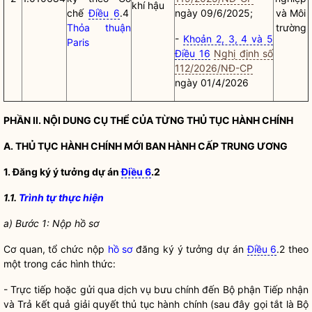
khí hậu
chế
Điều 6
.4
ngày 09/6/2025;
và Môi
Thỏa thuận
trường
-
Khoản 2, 3, 4 và 5
Paris
Điều 16
Nghị định số
112/2026/NĐ-CP
ngày 01/4/2026
PHẦN II. NỘI DUNG CỤ THỂ CỦA TỪNG
THỦ TỤC HÀNH CHÍNH
A.
THỦ TỤC HÀNH CHÍNH
MỚI BAN HÀNH CẤP TRUNG ƯƠNG
1. Đăng ký ý tưởng dự án
Điều 6
.2
1.1.
Trình tự thực hiện
a) Bước 1: Nộp
hồ sơ
Cơ quan, tổ chức nộp
hồ sơ
đăng ký ý tưởng dự án
Điều 6
.2 theo
một trong các hình thức:
- Trực tiếp hoặc gửi qua dịch vụ bưu chính đến Bộ phận Tiếp nhận
và Trả kết quả giải quyết
thủ tục hành chính
(sau đây gọi tắt là Bộ