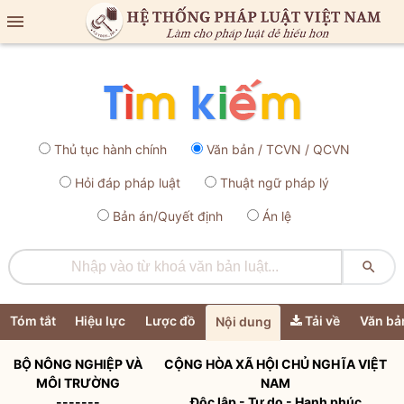

Thủ tục hành chính
Văn bản / TCVN / QCVN
Hỏi đáp pháp luật
Thuật ngữ pháp lý
Bản án/Quyết định
Án lệ

Tóm tắt
Hiệu lực
Lược đồ
Tải về
Văn bả
Nội dung
BỘ NÔNG NGHIỆP VÀ
CỘNG HÒA XÃ HỘI CHỦ NGHĨA VIỆT
MÔI TRƯỜNG
NAM
-------
Độc lập - Tự do - Hạnh phúc