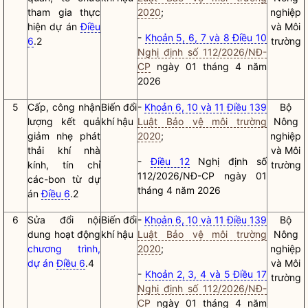
tham gia thực
2020
;
nghiệp
hiện dự án
Điều
và Môi
-
Khoản 5, 6, 7 và 8 Điều 10
6
.2
trường
Nghị định số 112/2026/NĐ-
CP
ngày 01 tháng 4 năm
2026
5
Cấp, công nhận
Biến đổi
-
Khoản 6, 10 và 11 Điều 139
Bộ
lượng kết quả
khí hậu
Luật Bảo vệ môi trường
Nông
giảm nhẹ phát
2020
;
nghiệp
thải khí nhà
và Môi
-
Điều 12
Nghị định số
kính, tín chỉ
trường
112/2026/NĐ-CP ngày 01
các-bon từ dự
tháng 4 năm 2026
án
Điều 6
.2
6
Sửa đổi nội
Biến đổi
-
Khoản 6, 10 và 11 Điều 139
Bộ
dung hoạt động
khí hậu
Luật Bảo vệ môi trường
Nông
chương trình,
2020
;
nghiệp
dự án
Điều 6
.4
và Môi
-
Khoản 2, 3, 4 và 5 Điều 17
trường
Nghị định số 112/2026/NĐ-
CP
ngày 01 tháng 4 năm