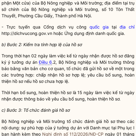
phận Một cửa) của Bộ Nông nghiệp và Môi trường; địa điểm tại trụ
sở chính của Bộ Nông nghiệp và Môi trường, số 10 Tôn Thất
Thuyết, Phường
Cầu Giấy
, Thành phố Hà Nội.
- Trực tuyến qua
C
ổng dịch vụ công
quốc gia
tại
địa chỉ
http://dichvucong.gov.vn hoặc Ứng dụng định danh
quốc gia
.
b) Bước 2: Kiểm tra tính hợp lệ của
hồ sơ
Trong thời hạn 02 ngày làm việc kể từ ngày nhận được
hồ sơ
đăng
ký ý tưởng dự án
Điều 6
.2, Bộ Nông nghiệp và Môi trường thông
báo bằng văn bản cho cơ quan, tổ chức đã gửi
hồ sơ
về một trong
các trường hợp: chấp nhận
hồ sơ
hợp lệ; yêu cầu bổ sung, hoàn
thiện
hồ sơ
nếu
hồ sơ
chưa hợp lệ.
Thời hạn bổ sung, hoàn thiện
hồ sơ
là 15 ngày làm việc kể từ ngày
nhận được thông báo về yêu cầu bổ sung, hoàn thiện
hồ sơ
.
c) Bước 3: Tổ chức đánh giá
hồ sơ
Bộ Nông nghiệp và Môi trường tổ chức đánh giá
hồ sơ
theo các
nội dung: sự phù hợp của ý tưởng dự án với Danh mục tại Phụ lục I
ban hành kèm theo
Nghị định số 112/2026/NĐ-CP
ngày 01 tháng