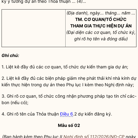
ký ý tưởng dự án theo Thỏa thuận ...
(4)...
(Địa danh), ngày... tháng... năm ...
TM. CƠ QUAN/TỔ CHỨC
THAM GIA THỰC HIỆN DỰ ÁN
(Đại diện các cơ quan, tổ chức ký,
ghi rõ họ tên và đóng dấu)
Ghi chú:
1. Liệt kê đầy đủ các cơ quan, tổ chức dự kiến tham gia dự án;
2. Liệt kê đầy đủ các biện pháp giảm nhẹ phát thải khí nhà kính dự
kiến thực hiện trong dự án theo Phụ lục I kèm theo Nghị định này;
3. Ghi rõ cơ quan, tổ chức công nhận phương pháp tạo tín chỉ các-
bon (nếu có);
4. Ghi rõ tên của Thỏa thuận
Điều 6
.2 dự kiến đăng ký.
Mẫu số 02
(Ban hành kèm theo Phụ lục II
Nghị định số 112/2026/NĐ-CP
ngày