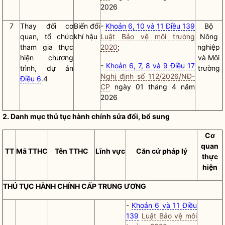
2026
7
Thay đổi cơ
Biến đổi
-
Khoản 6, 10 và 11 Điều 139
Bộ
quan, tổ chức
khí hậu
Luật Bảo vệ môi trường
Nông
tham gia thực
2020
;
nghiệp
hiện
chương
và Môi
-
Khoản 6, 7, 8 và 9 Điều 17
trình, dự án
trường
Nghị định số 112/2026/NĐ-
Điều 6
.4
CP
ngày 01 tháng 4 năm
2026
2. Danh mục
thủ tục hành chính
sửa đổi, bổ sung
Cơ
quan
TT
Mã TTHC
Tên TTHC
Lĩnh vực
Căn cứ pháp lý
thực
hiện
THỦ TỤC HÀNH CHÍNH
CẤP TRUNG ƯƠNG
-
Khoản 6 và 11 Điều
139
Luật Bảo vệ môi