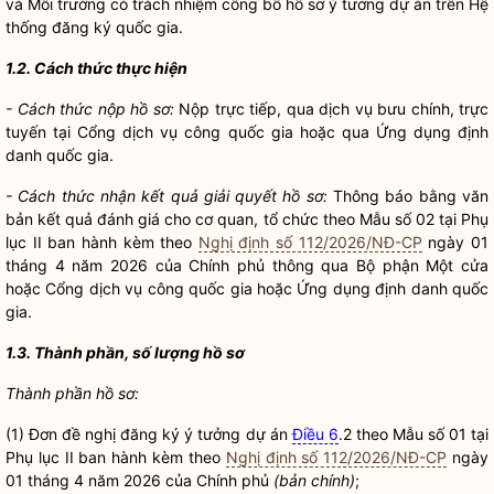
và Môi trường có trách nhiệm công bố
hồ sơ
ý tưởng dự án trên Hệ
thống đăng ký
quốc gia
.
1.2. Cách thức thực hiện
- Cách thức nộp
hồ sơ
:
Nộp trực tiếp, qua dịch vụ bưu chính, trực
tuyến tại Cổng dịch vụ công
quốc gia
hoặc qua Ứng dụng định
danh
quốc gia
.
- Cách thức nhận kết quả giải quyết
hồ sơ
:
Thông báo bằng văn
bản kết quả đánh giá cho cơ quan, tổ chức theo Mẫu số 02 tại Phụ
lục II ban hành kèm theo
Nghị định số 112/2026/NĐ-CP
ngày 01
tháng 4 năm 2026 của Chính phủ thông qua Bộ phận Một cửa
hoặc
C
ổng dịch vụ công
quốc gia
hoặc Ứng dụng định danh
quốc
gia
.
1.3. Thành phần, s
ố
lượng
hồ sơ
Thành phần hồ sơ:
(1) Đơn đề nghị đăng ký ý tưởng dự án
Điều 6
.2 theo Mẫu số 01 tại
Phụ lục II ban hành kèm theo
Nghị định số 112/2026/NĐ-CP
ngày
01 tháng 4 năm 2026 của Chính phủ
(bản ch
í
nh)
;