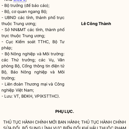
-
Bộ trưởng
(để báo cáo);
- Bộ, cơ quan ngang Bộ;
- UBND các tỉnh, thành phố trực
thuộc Trung ương;
Lê
Công Thành
- Sở NN&MT các tỉnh, thành phố
trực thuộc Trung ương;
- Cục Kiểm soát TTHC, Bộ Tư
pháp;
- Bộ Nông nghiệp và Môi trường:
các Thứ trưởng; các Vụ, Văn
phòng Bộ, Cổng thông tin điện tử
Bộ, Báo Nông nghiệp và Môi
trường;
- Liên đoàn Thương mại và Công
nghiệp Việt Nam;
- Lưu: VT, BĐKH, VP(KSTTHC).
PHỤ LỤC.
THỦ TỤC HÀNH CHÍNH
MỚI BAN HÀNH;
THỦ TỤC HÀNH CHÍNH
SỬA ĐỔI, BỔ SUNG LĨNH VỰC BIẾN ĐỔI KHÍ HẬU THUỘC PHẠM