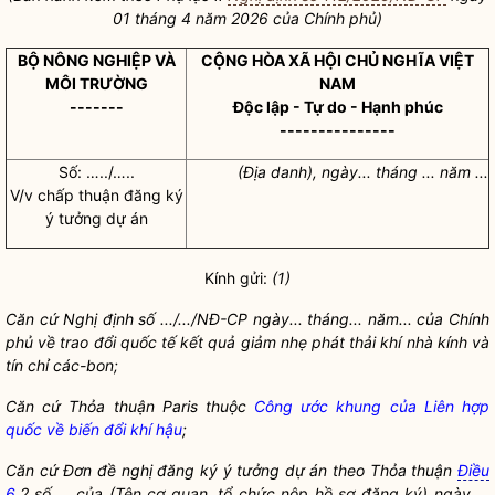
01 tháng 4 năm 2026 của Chính phủ)
BỘ NÔNG NGHIỆP VÀ
CỘNG HÒA XÃ HỘI CHỦ NGHĨA VIỆT
MÔI TRƯỜNG
NAM
-------
Độc lập - Tự do - Hạnh phúc
---------------
Số: …../…..
(Địa danh), ngày... tháng ... năm ...
V/v
chấp thuận
đăng ký
ý tưởng dự án
Kính gửi:
(1)
Căn cứ Nghị định số .../.../NĐ-CP ngày... tháng... năm... của Chính
phủ về trao đổi quốc tế kết quả giảm nhẹ phát thải khí nhà kính và
tín chỉ các-bon;
Căn cứ
Thỏa thuận Paris
thuộc
Công ước khung của Liên hợp
quốc về biến đổi khí hậu
;
Căn cứ Đơn đề nghị đăng ký ý tưởng dự án theo Thỏa thuận
Điều
6
.2 số ... của (Tên cơ quan, tổ chức nộp
hồ sơ
đăng ký) ngày ...