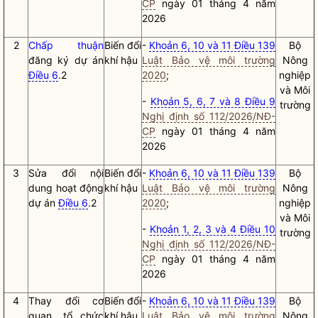
CP
ngày 01 tháng 4 năm
2026
2
Chấp thuận
Biến đổi
-
Khoản 6, 10 và 11 Điều 139
Bộ
đăng ký dự án
khí hậu
Luật Bảo vệ môi trường
Nông
Điều 6
.2
2020
;
nghiệp
và Môi
-
Khoản 5, 6, 7 và 8 Điều 9
trường
Nghị định số 112/2026/NĐ-
CP
ngày 01 tháng 4 năm
2026
3
Sửa đổi nội
Biến đổi
-
Khoản 6, 10 và 11 Điều 139
Bộ
dung hoạt động
khí hậu
Luật Bảo vệ môi trường
Nông
dự án
Điều 6
.2
2020
;
nghiệp
và Môi
-
Khoản 1, 2, 3 và 4 Điều 10
trường
Nghị định số 112/2026/NĐ-
CP
ngày 01 tháng 4 năm
2026
4
Thay đổi cơ
Biến đổi
-
Khoản 6, 10 và 11 Điều 139
Bộ
quan, tổ chức
khí hậu
Luật Bảo vệ môi trường
Nông