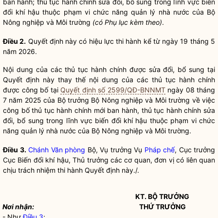
ban hành;
thủ tục hành chính
sửa đổi, bổ sung trong lĩnh vực biến
đổi khí hậu thuộc phạm vi chức năng
quản lý nhà nước
của Bộ
Nông nghiệp và Môi trường
(có
Phụ lục kèm theo)
.
Điều 2.
Quyết định này có hiệu lực thi hành kể từ ngày 19 tháng 5
năm 2026.
Nội dung của các
thủ tục hành chính
được sửa đổi, bổ sung tại
Quyết định này thay thế nội dung của các
thủ tục hành chính
được công bố tại
Quyết định số 2599/QĐ-BNNMT
ngày 08 tháng
7 năm 2025 của
Bộ trưởng
Bộ Nông nghiệp và Môi trường về việc
công bố
thủ tục hành chính
mới ban hành, thủ tục hành
ch
í
nh sửa
đổi, bổ sung trong lĩnh vực biến đổi khí hậu thuộc phạm vi chức
năng
quản lý nhà nước
của Bộ Nông nghiệp và Môi trường.
Điều 3.
Chánh Văn phòng
Bộ, Vụ trưởng Vụ
Pháp chế
, Cục trưởng
Cục Biến đổi khí hậu, Thủ trưởng các cơ quan, đơn vị có liên quan
chịu trách nhiệm thi hành Quyết định này./.
KT.
BỘ TRƯỞNG
Nơi nhận:
TH
Ứ TRƯỞNG
- Như
Điều 3
;