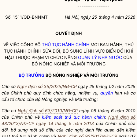
---------------
Số:
1511/
QĐ-BNNMT
Hà Nội, ngày
25
tháng 4 năm 2026
QUYẾT ĐỊNH
VỀ VIỆC CÔNG BỐ
THỦ TỤC HÀNH CHÍNH
MỚI BAN HÀNH;
THỦ
TỤC HÀNH CHÍNH
SỬA ĐỔI, BỔ SUNG LĨNH VỰC BIẾN ĐỔI KHÍ
HẬU THUỘC PHẠM VI CHỨC NĂNG
QUẢN LÝ NHÀ NƯỚC
CỦA
BỘ NÔNG NGHIỆP VÀ MÔI TRƯỜNG
BỘ TRƯỞNG
BỘ NÔNG NGHIỆP VÀ MÔI TRƯỜNG
Căn cứ
Nghị định số 35/2025/NĐ-CP
ngày 25 tháng 02 năm 2025
của Chính phủ quy định chức năng, nhiệm vụ,
quyền
hạn và cơ
cấu tổ chức của Bộ Nông nghiệp và Môi trường;
Căn cứ
Nghị định số 63/2010/NĐ-CP
ngày 08 tháng 6 năm 2010
của Chính phủ về
kiểm soát thủ tục hành chính
;
Nghị định số
48/2013/NĐ-CP ngày 14 tháng 5 năm 2013
của Chính phủ sửa
đổi, bổ sung một số điều của các nghị định liên quan đến
kiểm
soát thủ tục hành chính
và
Nghị định số 92/2017/NĐ-CP
ngày 07