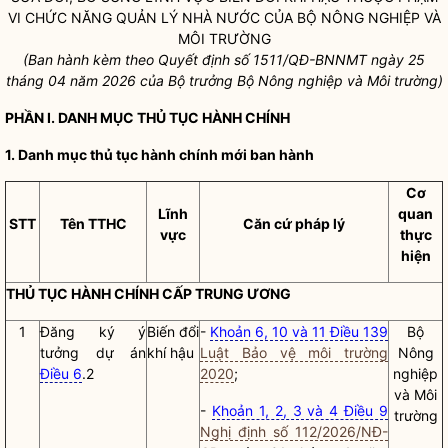
VI CHỨC NĂNG
QUẢN LÝ NHÀ NƯỚC
CỦA BỘ NÔNG NGHIỆP VÀ
MÔI TRƯỜNG
(Ban hành kèm theo Quyết định số
1511
/QĐ-BNNMT
ngày
25
tháng
04
năm 2026
của
Bộ trưởng
Bộ Nông nghiệp và M
ô
i trường)
PHẦN I. DANH MỤC
THỦ TỤC HÀNH CHÍNH
1. Danh mục
thủ tục hành chính
mới ban hành
Cơ
Lĩnh
quan
STT
Tên TTHC
Căn cứ pháp lý
vực
thực
hiện
THỦ TỤC HÀNH CHÍNH
CẤP TRUNG ƯƠNG
1
Đăng ký ý
Biến đổi
-
Khoản 6, 10 và 11 Điều 139
Bộ
tưởng dự án
khí hậu
Luật Bảo vệ môi trường
Nông
Điều 6
.2
2020
;
nghiệp
và Môi
-
Khoản 1, 2, 3 và 4 Điều 9
trường
Nghị định số 112/2026/NĐ-