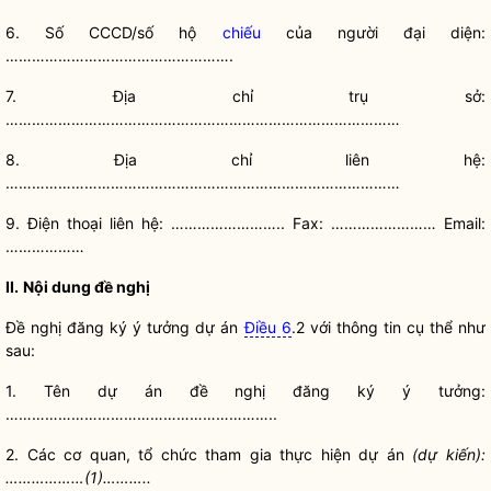
6. Số CCCD/số hộ
chiếu
của người đại diện:
…………………………………………….
7.
Địa chỉ
trụ sở:
………………………………………………………………………………
8.
Địa chỉ
liên hệ:
………………………………………………………………………………
9. Điện thoại liên hệ: …………………….. Fax: …………………… Email:
………………
II.
Nội dung đề nghị
Đề nghị đăng ký ý tưởng dự án
Điều 6
.2 với thông tin cụ thể như
sau:
1. Tên dự án đề nghị đăng ký ý tưởng:
……………………………………………………..
2. Các cơ quan, tổ chức tham gia thực hiện dự án
(dự kiến):
………………(1)………..