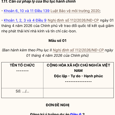
1.11. Căn cứ pháp l
ý
của
thủ tục hành chính
-
Khoản 6, 10 và 11 Điều 139
Luật Bảo vệ môi trường 2020
;
-
Khoản 1, 2, 3 và 4 Điều 9
Nghị định số 112/2026/NĐ-CP
ngày 01
tháng 4 năm 2026 của Chính phủ về trao đổi quốc tế kết quả giảm
nhẹ phát thải khí nhà kính và tín chỉ các-bon.
Mẫu số 01
(Ban hành kèm theo Phụ lục II
Nghị định số 112/2026/NĐ-CP
ngày
01 tháng 4 năm 2026 của Chính phủ)
TÊN TỔ CHỨC
CỘNG HÒA XÃ HỘI CHỦ NGHĨA VIỆT
-------
NAM
Độc lập - Tự do - Hạnh phúc
---------------
Số: …/…
ĐƠN ĐỀ NGHỊ
Đăng ký ý tưởng dự án
Điều 6
.2