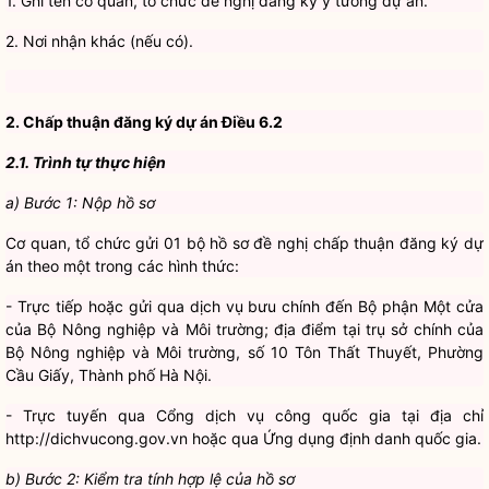
1. Ghi tên cơ quan, tổ chức đề nghị đăng ký ý tưởng dự án.
2. Nơi nhận khác (nếu có).
2. Chấp thuận đăng ký dự án Điều 6.2
2.1. Trình tự thực hiện
a) Bước 1: Nộp hồ sơ
Cơ quan, tổ chức gửi 01 bộ hồ sơ đề nghị chấp thuận đăng ký dự
án theo một trong các hình thức:
- Trực tiếp hoặc gửi qua dịch vụ b
ư
u chính đến Bộ phận Một cửa
của Bộ Nông nghiệp và Môi trường; địa điểm tại trụ sở chính của
Bộ Nông nghiệp và Môi trường, số 10 Tôn Thất Thuyết, Phường
Cầu Giấy
, Thành phố Hà Nội.
- Trực tuyến qua
C
ổng dịch vụ công quốc gia tại địa chỉ
http://dichvucong.gov.vn hoặc qua Ứng dụng định danh quốc gia.
b) Bước 2: Kiểm tra t
í
nh hợp lệ của hồ sơ