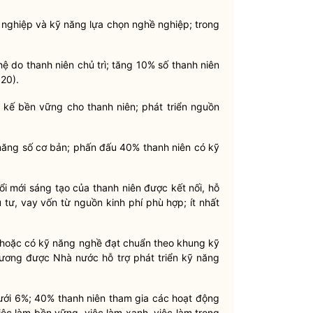
nghiệp và kỹ năng lựa chọn nghề nghiệp; trong
ghệ do
thanh niên
chủ trì; tăng 10% số
thanh niên
20).
nh kế bền vững cho
thanh niên
; phát triển nguồn
 năng
số
cơ bản; phấn đấu 40%
thanh niên
có kỹ
đổi mới sáng tạo của
thanh niên
được kết nối, hỗ
tư, vay vốn từ nguồn kinh phí phù hợp; ít nhất
hoặc có
kỹ
năng nghề đạt chuẩn theo khung kỹ
hương được
Nhà nước
hỗ trợ phát triển kỹ năng
dưới 6%; 40%
thanh niên
tham gia các hoạt động
ệc làm bền vững, việc làm xanh, việc làm trong