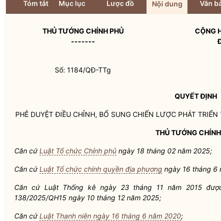
Tóm tắt
Mục lục
Lược đồ
Văn bả
Nội dung
THỦ TƯỚNG CHÍNH PHỦ
CỘNG H
-------
Số:
1184
/QĐ-TTg
QUYẾT ĐỊNH
PHÊ DUYỆT ĐIỀU CHỈNH, BỔ SUNG CHIẾN LƯỢC PHÁT TRIỂN
THỦ TƯỚNG CHÍNH
Căn cứ
Luật Tổ chức Chính phủ
ngày 18 tháng 02 năm 2025;
Căn cứ
Luật Tổ chức chính quyền địa phương
ngày 16 tháng 6 
Căn cứ Luật
Thống
kê ngày 23 tháng 11 năm 2015 được 
1
38/2025/QH
1
5 ngày 10 tháng 12 năm 2025;
Căn
cứ
Luật Thanh niên ngày 16 tháng 6 năm 2020
;