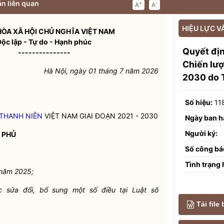
n liên quan
+
-
A
A
HIỆU LỰC V
ÒA XÃ HỘI CHỦ NGHĨA VIỆT NAM
Độc lập - Tự do - Hạnh phúc
Quyết đị
---------------
Chiến lượ
Hà Nội, ngày 0
1
tháng
7
năm 2026
2030 do 
Số hiệu:
11
THANH NIÊN
VIỆT NAM GIAI ĐOẠN 2021 - 2030
Ngày ban h
Người ký:
 PHỦ
Số công bá
Tình trạng 
n
ă
m 2025;
sửa đổi, bổ sung một số điều tại Luật số
Tải file