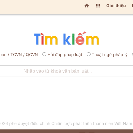


Giới thiệu
bản / TCVN / QCVN
Hỏi đáp pháp luật
Thuật ngữ pháp lý
26 phê duyệt điều chỉnh Chiến lược phát triển thanh niên Việt Na