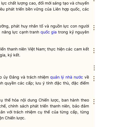
 lực chất lượng cao, đổi mới sáng tạo và chuyển
iêu phát triển bền vững của Liê
n
hợp quốc, các
dưỡng, phát
huy
nhân tố và nguồn lực con người
⋮
 năng l
ự
c
cạnh
tranh
quốc gia
trong kỷ nguyên
riển thanh
niên
Việt Nam; thực hiện các cam kết
⋮
ia, ký kết.
⋮
ấp ủy Đảng
và
trách nhiệm
quản lý nhà nước
về
⋮
nh quyền
các cấp; lưu ý tính đặc thù, đặc điểm
cụ thể hóa
nội
dung Chiến lược, ban hành theo
⋮
hế, chính sách phát triển
thanh niên
, bảo đảm
gắn với trách nhiệm cụ thể của từng cấp,
từng
ện Chiến lược.