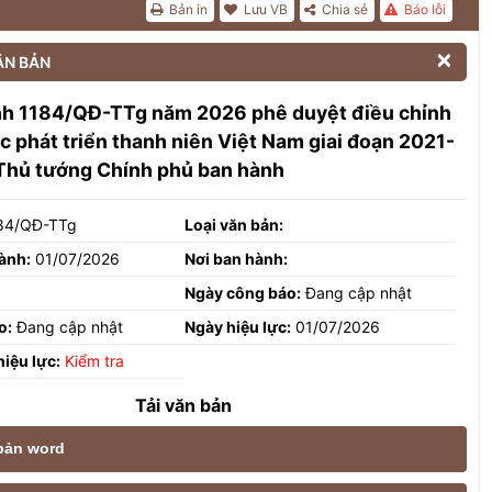
Bản in
Lưu VB
Chia sẻ
Báo lỗi

ĂN BẢN
nh 1184/QĐ-TTg năm 2026 phê duyệt điều chỉnh
c phát triển thanh niên Việt Nam giai đoạn 2021-
Thủ tướng Chính phủ ban hành
84/QĐ-TTg
Loại văn bản:
ành:
01/07/2026
Nơi ban hành:
Ngày công báo:
Đang cập nhật
o:
Đang cập nhật
Ngày hiệu lực:
01/07/2026
hiệu lực:
Kiểm tra
Tải văn bản
 bản word