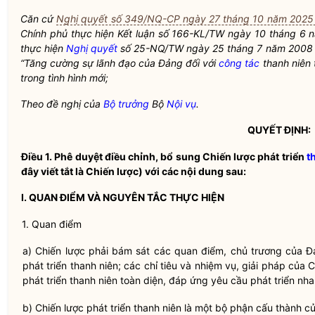
C
ăn
cứ
Nghị quyết số 349/NQ-CP ngày 27 tháng 10 năm 2025
Chính phủ thực hiện K
ế
t luận số
1
66-KL/TW
ngày 10 tháng 6 
thực hiện
Nghị quyết
số
25-NQ/TW ngày 25 tháng 7 năm 2008
“Tăng cường sự lãnh đạo của Đảng đối với
công tác
thanh niên
trong tình hình mới;
Theo đề nghị của
Bộ trưởng
Bộ
Nội vụ
.
QUYẾT ĐỊNH:
Điều 1.
Phê duyệt điều chỉnh, bổ sung Chiến lược phát triển
t
đây viết tắt là Chiến lược) với các nội dung sau:
I. QUAN ĐIỂM VÀ NGUYÊN TẮC THỰC HIỆN
1. Quan điểm
a) Chiến lược phải bám sát các quan điểm, chủ trương của 
phát triển
thanh niên
; các chỉ tiêu và nhiệm vụ, giải pháp của
phát triển
thanh niên
toàn diện, đáp ứng yêu cầu phát triển nh
b) Chiến lược phát triển
thanh niên
là một bộ phận cấu thành c