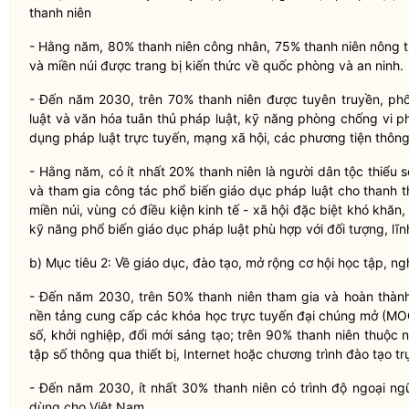
thanh niên
- Hằng năm, 80%
thanh niên
công nhân, 75%
thanh niên
nông 
và miền núi được trang bị kiến thức về quốc phòng và an ninh.
- Đến năm 2030, trên 70%
thanh niên
được tuyên truyền, phổ
luật
và văn hóa tuân thủ pháp
luật
, kỹ năng phòng chống vi 
dụng pháp
luật
trực tuyến, mạng xã hội, các phương tiện thông 
- Hằng năm, có ít nhất 20%
thanh niên
là người
dân tộc
thiểu
s
và tham gia công tác phổ biến giáo dục pháp
luật
cho thanh t
miền núi, vùng có điều kiện kinh tế - xã hội đặc biệt khó khă
kỹ năng phổ biến giáo dục pháp
luật
phù hợp với đối tượng, lĩ
b) Mục tiêu 2: Về giáo dục, đào tạo, mở rộng cơ hội học tập, 
- Đến năm 2030, trên 50%
thanh niên
tham gia và hoàn thành
nền tảng cung cấp các khóa học trực tuyến đại chúng
mở
(MOO
số,
khởi
nghiệp, đổi mới sáng tạo; trên 90%
thanh niên
thuộc n
tập số thông qua thiết bị, Internet hoặc chương trình đào tạo t
- Đến năm 2030, ít nhất 30%
thanh niên
có trình độ ngoại ng
dùng cho Việt Nam.