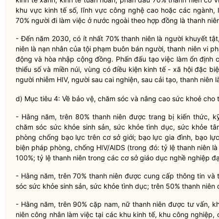
khu vực kinh tế số, lĩnh vực công nghệ cao hoặc các ngành, l
70% người đi làm việc ở nước ngoài theo hợp đồng là
thanh niê
- Đến năm 2030, có ít nhất 70%
thanh niên
là người khuyết tật
niên
là nạn nhân của tội phạm buôn bán người
,
thanh niên
vi p
động và hòa nhập cộng đồng. Phấn đấu tạo việc làm ổn định 
thiểu số và miền núi, vùng có điều kiện kinh tế - xã hội đặc bi
người nhiễm HIV, người sau cai
nghiện
, sau cải tạo,
thanh niên
l
d) Mục tiêu 4: Về bảo vệ, chăm sóc và nâng cao sức khoẻ cho
- Hằng năm, trên 80%
thanh niên
được trang bị kiến thức, k
chăm sóc sức khỏe sinh sản, sức khỏe tình dục, sức khỏe tâm
phòng chống bạo lực trên cơ sở giới; bạo lực gia đình, bạo l
biện pháp phòng, chống HIV/AIDS (trong đó: tỷ lệ
thanh niên
là
100%; tỷ lệ
thanh niên
trong các cơ sở giá
o
dục nghề nghiệp đạ
-
Hằng
năm, trên 70%
thanh niên
được cung cấp thông tin và 
sóc sức khỏe sinh sản, sức khỏe tình dục; trên 50%
thanh niên
đ
- Hằng năm, trên 90% cặp nam, nữ
thanh niên
được tư vấn, kh
niên
công nhân làm việc tại các khu kinh tế, khu công nghiệ