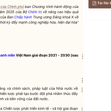
Tải fil
 của Chính phủ
ban Chương trình hành động của
năm 2025 của Bộ
Chính trị
về nâng cao hiệu quả
 của Ban
Chấp hành
Trung ương Đảng khoá X về
thời kỳ đẩy mạnh công nghiệp hóa, hiện đại hóa
”
hanh niên
Việt Nam giai đoạn 2021 - 2030 (sau
⋮
⋮
Đảng và chính sách, pháp
luật
của
Nhà nước
về
⋮
 Chiến lược phải tạo bước đột phá nhằm thúc đẩy
anh và bền vững của đất nước.
ủa Chiến
lược
phát triển kinh tế - xã hội giai đoạn
⋮