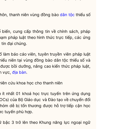
thôn,
thanh niên
vùng đồng bào
dân tộc
thiểu số
 biến, cung cấp thông tin về chính sách, pháp
phạm pháp
luật
theo hình thức trực tiếp, các ứng
tin đại chúng.
ố
làm báo cáo viên, tuyên truyền viên pháp
luật
hiếu niên tại vùng đồng bào
dân tộc
thiểu số và
n, được bồi dưỡng, nâng cao kiến thức pháp
luật
,
nh vực,
địa bàn
.
nghiên cứu khoa học cho
thanh niên
 ít nhất 01 khoá học trực tuyến trên ứng dụng
Cs) của Bộ Giáo dục và Đào tạo về chuyển đổi
hóm dễ bị tổn thương được hỗ trợ tiếp cận học
rực tuyến phù hợp.
ữ bậc 3 trở lên theo Khung năng lực ngoại
ngữ