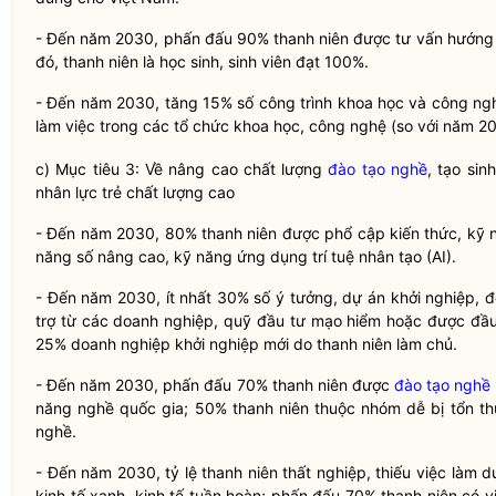
- Đến năm 2030, phấn đấu 90%
thanh niên
được tư vấn hướng 
đó,
thanh niên
là học sinh, sinh viên đạt 100%.
-
Đến
năm 2030, tăng 15% số công trình khoa học và công n
làm việc trong các tổ chức khoa học, công nghệ (so với năm 20
c) Mục tiêu 3: Về nâng cao chất lượng
đào tạo nghề
, tạo si
nhân lực trẻ chất lượng cao
- Đến năm 2030, 80%
thanh niên
được phổ cập kiến thức, kỹ
năng
số
nâng cao, kỹ
năng
ứng dụng trí tuệ nhân tạo (AI).
- Đến năm 2030, ít nhất 30% số ý tưởng, dự án khởi nghiệp, 
trợ từ các doanh nghiệp, quỹ đầu tư mạo hiểm hoặc được đầu 
25% doanh nghiệp khởi nghiệp mới do
thanh niên
làm chủ.
-
Đến năm 2030, phấn đấu 70%
thanh niên
được
đào tạo nghề
năng nghề
quốc gia
; 50%
thanh niên
thuộc
nhóm dễ bị tổn t
nghề.
- Đ
ế
n năm 2030, tỷ lệ
thanh niên
thất nghiệp, thiếu việc làm 
kinh tế xanh, kinh tế tuần hoàn; phấn đấu 70%
thanh niên
có vi