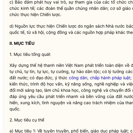
c) Bảo đảm phát huy vai trò, sự tham gia của các tổ chức
ch
chức kinh tế; các đoàn thể quần chúng n
h
ân dân; cơ sở giáo 
chức thực hiện Chiến lược.
d) Nguồn lực thực hiện Chiến lược do ngân sách
Nhà nước
bảo 
quốc tế, từ xã hội, cộng đồng và các nguồn
hợp
pháp khác the
II. MỤC TIÊU
1. Mục tiêu tổng quát
Xây dựng thế hệ
thanh niên
Việt Nam phát triển toàn diện về 
tự chủ, tự tin, tự lực, tự cường, tự hào dân
tộc
; có lý tưởng cá
đất nước; có đạo đức, ý thức
công dân
,
chấp hành pháp luật
;
kiến thức, trình độ học vấn, kỹ năng sống, nghề nghiệp và vi
đổi mới sáng tạo, làm chủ khoa học, công nghệ và chuyển
đổi
s
đáp ứng yê
u
cầu phát triển nhanh và bền vững của đất nước 
hiến, xung kích, tình nguyện và nâng cao trách nhiệm của th
quốc.
2. Mục tiêu cụ thể
a) Mục tiêu 1
:
Về tuyên truyền, phổ biến, giáo dục pháp
luật
; 