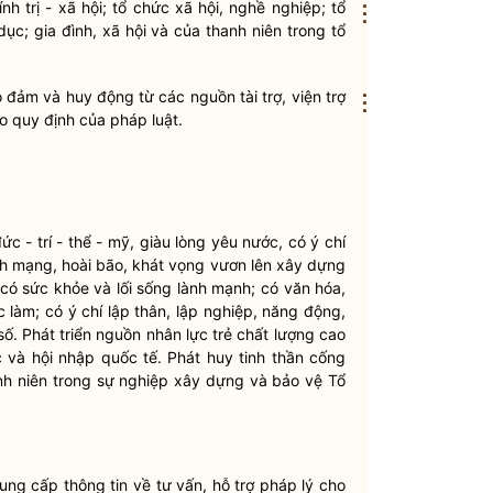
ính trị
- xã
hội
; t
ổ
chức xã hội, nghề nghiệp; tổ
⋮
dục; gia đình, xã hội và của
thanh niên
trong tổ
đảm và huy động từ các nguồn tài trợ, viện trợ
⋮
o quy định của pháp
luật
.
đức -
trí -
thể
-
mỹ, giàu lòng yêu nước, có ý chí
ch mạng, hoài bão, khát vọng vươn l
ê
n xây dựng
 có sức khỏe và lối sống lành mạnh; có văn hóa,
ệc làm;
có
ý chí lập thân, lập nghiệp, năng động,
ố. Phát tri
ể
n nguồn nhân lực trẻ chất lượng cao
và hội nhập quốc tế. Phát huy tinh thần cống
anh
niên
trong sự nghiệp xây dựng và bảo vệ Tổ
cung cấp thông tin về tư vấn, hỗ trợ pháp
l
ý cho