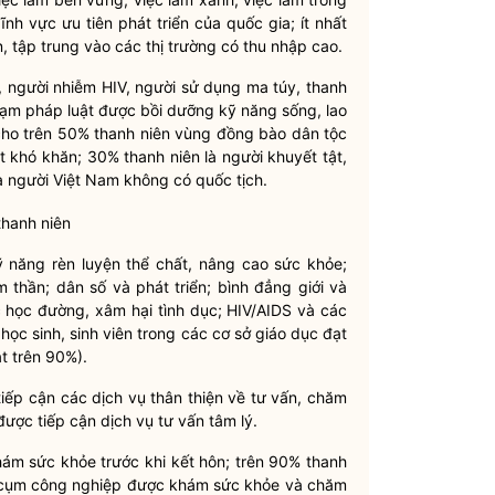
ĩnh vực ưu tiên phát triển của
quốc
gia; ít nhất
n
,
tập
trung vào các thị trường có thu nhập cao.
, người
nhiễm
HIV, người sử dụng ma túy,
thanh
hạm pháp
luật
được bồi dưỡng kỹ năng sống, lao
cho trên 50%
thanh niên
vùng
đồng
bào
dân tộc
ệt
khó
khăn; 30%
thanh niên
là người khuyết tật,
à người Việt Nam không có quốc tịch.
thanh niên
ỹ năng rèn lu
y
ện
thể
chất, nâng cao sức khỏe;
 thần; dân số và phát triển; bình đẳng giới và
ực học đường, xâm hại tình dục; HIV/AIDS và các
 học sinh, sinh viên trong các cơ sở giáo dục đạt
t trên 90%).
tiếp cận
các
dịch vụ thân thiện về tư vấn, chăm
ược tiếp cận dịch vụ tư vấn tâm lý.
ám sức khỏe trước khi kết hôn; trên 90%
thanh
p, cụm công nghiệp được khám sức khỏe và chăm