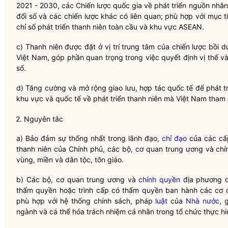
2021 - 2030, các Chiến lược
quốc gia
về phát triển nguồn nhân
đổi số và các chiến lược khác có liên quan; phù hợp với mục t
chỉ số phát triển
thanh niên
toàn cầu và khu vực ASEAN.
c)
Thanh niên
được đặt ở vị trí trung tâm của chiến lược bồi 
Việt Nam, góp phần quan trọng trong việc
quyết
định vị thế và
số.
d) Tăng cường và mở rộng giao lưu, hợp tác quốc tế để phát t
khu vực và quốc tế về phát triển
thanh niên
mà Việt Nam tham g
2. Nguyên tắc
a) Bảo đảm sự thống nhất trong lãnh đạo,
chỉ đạo
của các c
thanh niên
của Chính phủ, các bộ, cơ quan trung ương và
chí
vùng, miền và dân
tộc,
tôn giáo.
b) Các bộ, cơ quan trung ương và
chính quyền
địa phương 
thẩm quyền hoặc trình cấp có thẩm quyền ban hành các cơ c
phù hợp với hệ thống chính sách, pháp
luật
của
Nhà nước
, 
ngành và cá thể hóa trách nhiệm cá nhân trong tổ chức thực hi