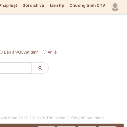
Pháp luật
Gói dịch vụ
Liên hệ
Chương trình CTV
Bản án/Quyết định
Án lệ

m giai đoạn 2021-2030 do Thủ tướng Chính phủ ban hành