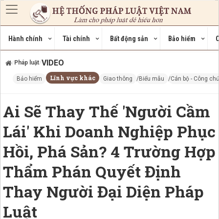
Nhảy đến nội dung
Hành chính
Tài chính
Bất động sản
Bảo hiểm
C
VIDEO
Pháp luật
/
/
Lĩnh vực khác
Bảo hiểm
Giao thông
Biểu mẫu
Cán bộ - Công ch
Ai Sẽ Thay Thế 'Người Cầm
Lái' Khi Doanh Nghiệp Phục
Hồi, Phá Sản? 4 Trường Hợp
Thẩm Phán Quyết Định
Thay Người Đại Diện Pháp
Luật