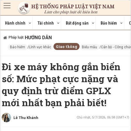
Nhảy đến nội dung
Hành chính
Tài chính
Bất động sản
Bảo hiểm
C
HƯỚNG DẪN
Pháp luật
/
/
Giao thông
Bảo hiểm
Lĩnh vực khác
Biểu mẫu
Cán bộ - Công chứ
Đi xe máy không gắn biển
số: Mức phạt cực nặng và
quy định trừ điểm GPLX
mới nhất bạn phải biết!
Lê Thu Khánh
Chủ nhật, 5/7/2026, 06:58 (GMT+7)