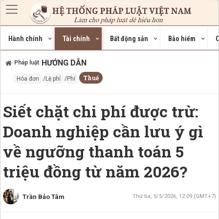
Nhảy đến nội dung
Hành chính
Tài chính
Bất động sản
Bảo hiểm
C
HƯỚNG DẪN
Pháp luật
/
/
Thuế
Hóa đơn
Lệ phí
Phí
Siết chặt chi phí được trừ:
Doanh nghiệp cần lưu ý gì
về ngưỡng thanh toán 5
triệu đồng từ năm 2026?
Trần Bảo Tâm
Thứ ba, 5/5/2026, 12:09 (GMT+7)