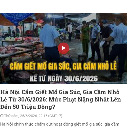
Hà Nội Cấm Giết Mổ Gia Súc, Gia Cầm Nhỏ
Lẻ Từ 30/6/2026: Mức Phạt Nặng Nhất Lên
Đến 50 Triệu Đồng?
Thứ năm, 25/6/2026, 22:15 (GMT+7)
Hà Nội chính thức chấm dứt hoạt động giết mổ gia súc, gia cầm