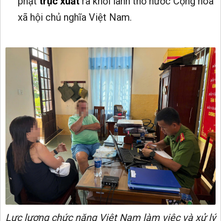
phạt
trục xuất
ra khỏi lãnh thổ nước Cộng hòa
xã hội chủ nghĩa Việt Nam.
Lực lượng chức năng Việt Nam làm việc và xử lý