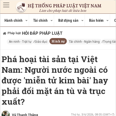
Nhảy đến nội dung
Hành chính
Tài chính
Bất động sản
Bảo hiểm
C
HỎI ĐÁP PHÁP LUẬT
Pháp luật
/
/
Hình sự
An ninh - Trật tự
Giáo dục
Tài chính - Ngân hàng
Trọng tà
Phá hoại tài sản tại Việt
Nam: Người nước ngoài có
được 'miễn tử kim bài' hay
phải đối mặt án tù và trục
xuất?
Vũ Thanh Thắng
Thứ tư, 3/6/2026, 08:05 (GMT+7)