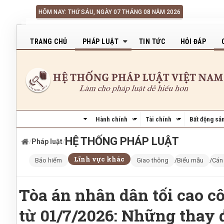
Nhảy đến nội dung
HÔM NAY: THỨ SÁU, NGÀY 07 THÁNG 08 NĂM 2026
Main navigation
TRANG CHỦ
PHÁP LUẬT
TIN TỨC
HỎI ĐÁP
Hành chính
Tài chính
Bất động sả
HỆ THỐNG PHÁP LUẬT
/
Pháp luật
/
Lĩnh vực khác
Bảo hiểm
Giao thông
Biểu mẫu
Cán
Tòa án nhân dân tối cao c
từ 01/7/2026: Những thay 