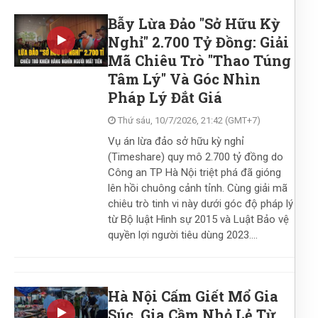
Bẫy Lừa Đảo "Sở Hữu Kỳ
Nghỉ" 2.700 Tỷ Đồng: Giải
Mã Chiêu Trò "Thao Túng
Tâm Lý" Và Góc Nhìn
Pháp Lý Đắt Giá
Thứ sáu, 10/7/2026, 21:42 (GMT+7)
Vụ án lừa đảo sở hữu kỳ nghỉ
(Timeshare) quy mô 2.700 tỷ đồng do
Công an TP Hà Nội triệt phá đã gióng
lên hồi chuông cảnh tỉnh. Cùng giải mã
chiêu trò tinh vi này dưới góc độ pháp lý
từ Bộ luật Hình sự 2015 và Luật Bảo vệ
quyền lợi người tiêu dùng 2023....
Hà Nội Cấm Giết Mổ Gia
Súc, Gia Cầm Nhỏ Lẻ Từ