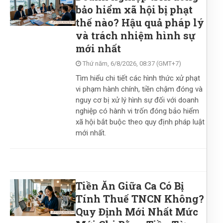
ệm Sâu Sắc?
bảo hiểm xã hội bị phạt
thế nào? Hậu quả pháp lý
và trách nhiệm hình sự
mới nhất
ống Gian Lận Thi Tốt Nghiệp THPT
Thứ năm, 6/8/2026, 08:37 (GMT+7)
 Nghệ Số Có Phải Là Giải Pháp Cốt
Tìm hiểu chi tiết các hình thức xử phạt
vi phạm hành chính, tiền chậm đóng và
nguy cơ bị xử lý hình sự đối với doanh
nghiệp có hành vi trốn đóng bảo hiểm
xã hội bắt buộc theo quy định pháp luật
mới nhất.
Tiền Ăn Giữa Ca Có Bị
Tính Thuế TNCN Không?
Quy Định Mới Nhất Mức