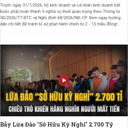
Trước ngày 31/7/2026, hộ kinh doanh và cá nhân kinh doanh bắt
buộc phải hoàn thành 5 nghĩa vụ thuế quan trọng theo Thông tư
50/2026/TT-BTC và Nghị định 68/2026/NĐ-CP. Xem ngay hướng
dẫn chi tiết để tránh bị xử phạt hành chính từ 2 - 15 triệu đồng!...
Bẫy Lừa Đảo "Sở Hữu Kỳ Nghỉ" 2.700 Tỷ