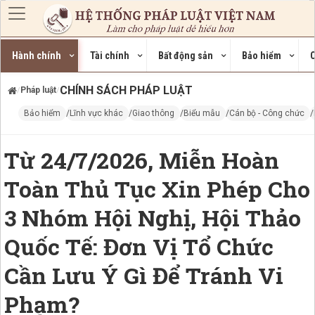
Nhảy đến nội dung
Hành chính
Tài chính
Bất động sản
Bảo hiểm
C
CHÍNH SÁCH PHÁP LUẬT
Pháp luật
/
/
Bảo hiểm
Lĩnh vực khác
Giao thông
Biểu mẫu
Cán bộ - Công chức
Từ 24/7/2026, Miễn Hoàn
Toàn Thủ Tục Xin Phép Cho
3 Nhóm Hội Nghị, Hội Thảo
Quốc Tế: Đơn Vị Tổ Chức
Cần Lưu Ý Gì Để Tránh Vi
Phạm?