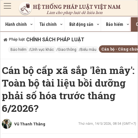
Nhảy đến nội dung
Hành chính
Tài chính
Bất động sản
Bảo hiểm
C
CHÍNH SÁCH PHÁP LUẬT
Pháp luật
/
/
Cán bộ - Công chứ
Bảo hiểm
Lĩnh vực khác
Giao thông
Biểu mẫu
Cán bộ cấp xã sắp 'lên mây':
Toàn bộ tài liệu bồi dưỡng
phải số hóa trước tháng
6/2026?
Vũ Thanh Thắng
Thứ năm, 14/5/2026, 08:54 (GMT+7)