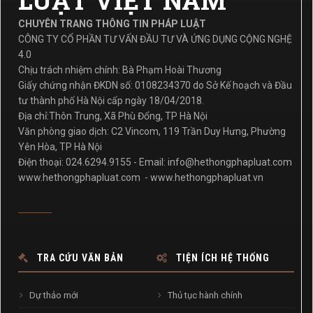
LUẬT VIỆT NAM
CHUYÊN TRANG THÔNG TIN PHÁP LUẬT
CÔNG TY CỔ PHẦN TƯ VẤN ĐẦU TƯ VÀ ỨNG DỤNG CỘNG NGHỆ
4.0
Chịu trách nhiệm chính: Bà Phạm Hoài Thương
Giấy chứng nhận ĐKDN số: 0108234370 do Sở Kế hoạch và Đầu
tư thành phố Hà Nội cấp ngày 18/04/2018.
Địa chỉ:Thôn Trung, Xã Phù Đổng, TP Hà Nội
Văn phòng giao dịch: C2 Vincom, 119 Trần Duy Hưng, Phường
Yên Hòa, TP Hà Nội
Điện thoại: 024.6294.9155 - Email:
info@hethongphapluat.com
www.hethongphapluat.com
-
www.hethongphapluat.vn
TRA CỨU VĂN BẢN
TIỆN ÍCH HỆ THỐNG
Dự thảo mới
Thủ tục hành chính