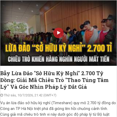
Bẫy Lừa Đảo "Sở Hữu Kỳ Nghỉ" 2.700 Tỷ
Đồng: Giải Mã Chiêu Trò "Thao Túng Tâm
Lý" Và Góc Nhìn Pháp Lý Đắt Giá
Thứ sáu, 10/7/2026, 21:42 (GMT+7)
Vụ án lừa đảo sở hữu kỳ nghỉ (Timeshare) quy mô 2.700 tỷ đồng do
Công an TP Hà Nội triệt phá đã gióng lên hồi chuông cảnh tỉnh.
Cùng giải mã chiêu trò tinh vi này dưới góc độ pháp lý từ Bộ luật