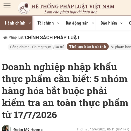
Nhảy đến nội dung
Hành chính
Tài chính
Bất động sản
Bảo hiểm
C
CHÍNH SÁCH PHÁP LUẬT
Pháp luật
/
/
Thủ tục hành chính
Công chứng - Chứng thực
Cư trú
Vi phạm hàn
Doanh nghiệp nhập khẩu
thực phẩm cần biết: 5 nhóm
hàng hóa bắt buộc phải
kiểm tra an toàn thực phẩm
từ 17/7/2026
Đoàn Mỹ Hương
Thứ hai, 15/6/2026, 06:11 (GMT+7)