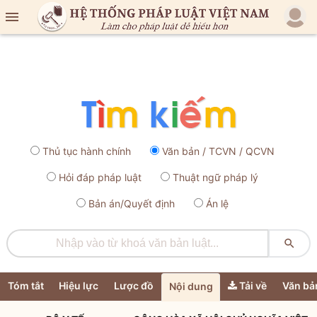

Thủ tục hành chính
Văn bản / TCVN / QCVN
Hỏi đáp pháp luật
Thuật ngữ pháp lý
Bản án/Quyết định
Án lệ

Tóm tắt
Hiệu lực
Lược đồ
Tải về
Văn bả
Nội dung