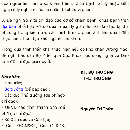
của người học tại cơ sở khám bệnh, chữa bệnh; xử lý hoặc kiến
nghị xử lý nghiêm các cá nhân, tổ chức vi phạm.
6. Đề nghị Sở Y tế
chỉ đạo
các cơ sở khám bệnh, chữa bệnh trên
địa bàn
phối hợp với cơ quan quản lý giáo dục và đào tạo tại địa
phương trong kiểm tra, xác minh khi có phản ánh liên quan đến
thực hành, thực tập khối ngành sức khoẻ.
Trong quá trình triển khai thực hiện nếu có khó khăn vướng mắc,
đề nghị báo cáo Bộ Y tế (qua Cục Khoa học công nghệ và Đào
tạo) để
chỉ đạo
giải quyết.
KT.
BỘ TRƯỞNG
Nơi nhận:
THỨ TRƯỞNG
- Như trên;
-
Bộ trưởng
(để báo cáo);
- Các đ/c Thứ trưởng (để ph/hợp
chỉ đạo
);
- UBND các tỉnh, thành phố (để
Nguyễn Tri Thức
ph/hợp
chỉ đạo
);
- Bộ Giáo dục và Đào tạo;
- Cục KHCN&ĐT, Cục QLKCB,