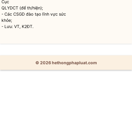
Cục
QLYDCT (để th/hiện);
- Các CSGD đào tạo lĩnh vực sức
khỏe;
- Lưu: VT, K2ĐT.
© 2026 hethongphapluat.com