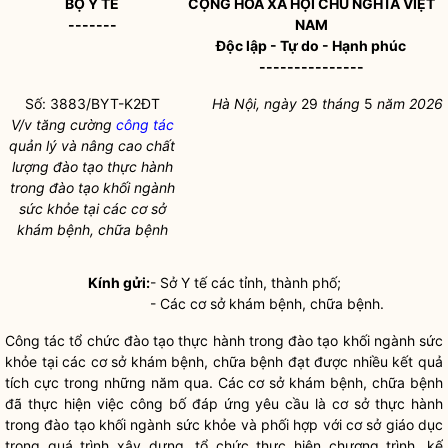
BỘ Y TẾ
CỘNG HÒA XÃ HỘI CHỦ NGHĨA VIỆT
-------
NAM
Độc lập - Tự do - Hạnh phúc
---------------
Số: 3883/BYT-K2ĐT
Hà Nội, ngày
29
tháng
5
năm 2026
V/v tăng cường
công tác
quản lý và nâng cao chất
lượng đào tạo thực hành
trong đào tạo khối ngành
sức khỏe tại các cơ sở
khám bệnh, chữa bệnh
Kính gửi:
- Sở Y tế các tỉnh, thành phố;
- Các cơ sở khám bệnh, chữa bệnh.
Công tác
tổ chức đào tạo thực hành trong đào tạo khối ngành sức
khỏe tại các cơ sở khám bệnh, chữa bệnh đạt được nhiều kết quả
tích cực trong những năm qua. Các cơ sở khám bệnh, chữa bệnh
đã thực hiện việc công bố đáp ứng yêu cầu là cơ sở thực hành
trong đào tạo khối ngành sức khỏe và phối hợp với cơ sở giáo dục
trong quá trình xây dựng, tổ chức thực hiện chương trình, kế