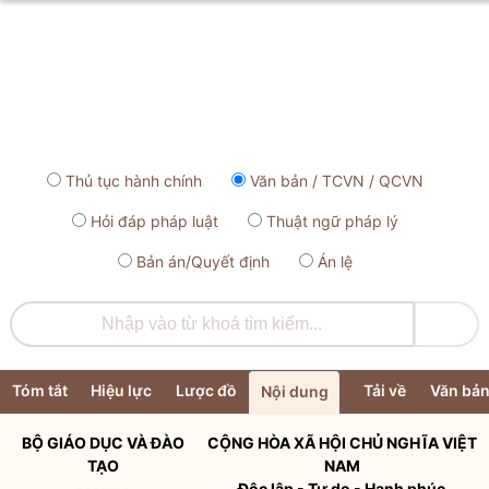
Thủ tục hành chính
Văn bản / TCVN / QCVN
Hỏi đáp pháp luật
Thuật ngữ pháp lý
Bản án/Quyết định
Án lệ

Tóm tắt
Hiệu lực
Lược đồ
Tải về
Văn bản
Nội dung
BỘ GIÁO DỤC VÀ ĐÀO
CỘNG HÒA XÃ HỘI CHỦ NGHĨA VIỆT
TẠO
NAM
-------
Độc lập - Tự do - Hạnh phúc