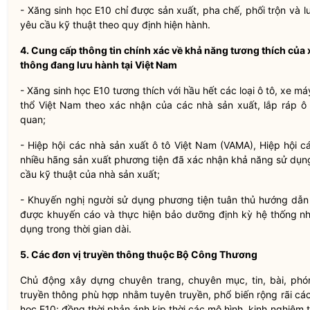
- Xăng sinh học E10 chỉ được sản xuất, pha chế, phối trộn và l
yêu cầu kỹ thuật theo quy định hiện hành.
4. Cung cấp thông tin chính xác về khả năng tương thích của 
thông đang lưu hành tại Việt Nam
- Xăng sinh học E10 tương thích với hầu hết các loại ô tô, xe 
thổ Việt Nam theo xác nhận của các nhà sản xuất, lắp ráp ô 
quan;
- Hiệp hội các nhà sản xuất ô tô Việt Nam (VAMA), Hiệp hội
nhiều hãng sản xuất phương tiện đã xác nhận khả năng sử dụn
cầu kỹ thuật của nhà sản xuất;
- Khuyến nghị người sử dụng phương tiện tuân thủ hướng dẫn c
được khuyến cáo và thực hiện bảo dưỡng định kỳ hệ thống nhiê
dụng trong thời gian dài.
5. Các đơn vị truyền thông thuộc Bộ Công Thương
Chủ động xây dựng chuyên trang, chuyên mục, tin, bài, phóng
truyền thông phù hợp nhằm tuyên truyền, phổ biến rộng rãi các 
học E10; đồng thời phản ánh kịp thời các mô hình, kinh nghiệm tố