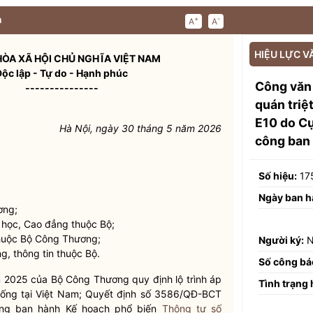
n
+
-
A
A
HIỆU LỰC V
ÒA XÃ HỘI CHỦ NGHĨA VIỆT NAM
Độc lập - Tự do - Hạnh phúc
Công văn
---------------
quán triệ
E10 do Cụ
Hà Nội, ngày
30
tháng 5 năm 2026
công ban
Số hiệu:
17
Ngày ban h
ơng;
 học, Cao đẳng thuộc Bộ;
thuộc Bộ Công Thương;
Người ký:
N
g, thông tin thuộc Bộ.
Số công bá
2025 của Bộ Công Thương quy định lộ trình áp
Tình trạng 
n thống tại Việt Nam; Quyết định số 3586/QĐ-BCT
g ban hành Kế hoạch phổ biến
Thông tư số