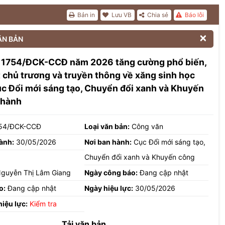
Bản in
Lưu VB
Chia sẻ
Báo lỗi

ĂN BẢN
 1754/ĐCK-CCĐ năm 2026 tăng cường phổ biến,
t chủ trương và truyền thông về xăng sinh học
c Đổi mới sáng tạo, Chuyển đổi xanh và Khuyến
 hành
54/ĐCK-CCĐ
Loại văn bản:
Công văn
ành:
30/05/2026
Nơi ban hành:
Cục Đổi mới sáng tạo,
Chuyển đổi xanh và Khuyến công
guyễn Thị Lâm Giang
Ngày công báo:
Đang cập nhật
o:
Đang cập nhật
Ngày hiệu lực:
30/05/2026
hiệu lực:
Kiểm tra
Tải văn bản