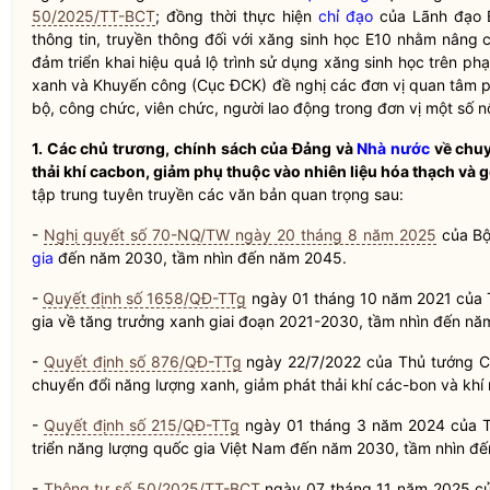
50/2025/TT-BCT
; đồng thời thực hiện
chỉ đạo
của Lãnh đạo 
thông tin, truyền thông đối với xăng sinh học E10 nhằm nâng 
đảm triển khai hiệu quả lộ trình sử dụng xăng sinh học trên ph
xanh và Khuyến công (Cục ĐCK) đề nghị các đơn vị quan tâm ph
bộ, công chức, viên chức, người lao động trong đơn vị một số n
1. Các chủ trương, chính sách của Đảng và
Nhà nước
về chuy
thải khí cacbon, giảm phụ thuộc vào nhiên liệu hóa thạch và
tập trung tuyên truyền các văn bản quan trọng sau:
-
Nghị quyết số 70-NQ/TW ngày 20 tháng 8 năm 2025
của B
gia
đến năm 2030, tầm nhìn đến năm 2045.
-
Quyết định số 1658/QĐ-TTg
ngày 01 tháng 10 năm 2021 của 
gia
về tăng trưởng xanh giai đoạn 2021-2030, tầm nhìn đến nă
-
Quyết định số 876/QĐ-TTg
ngày 22/7/2022 của Thủ tướng C
chuyển đổi năng lượng xanh, giảm phát thải khí các-bon và khí
-
Quyết định số 215/QĐ-TTg
ngày 01 tháng 3 năm 2024 của Th
triển năng lượng
quốc gia
Việt Nam đến năm 2030, tầm nhìn đế
-
Thông tư số 50/2025/TT-BCT
ngày 07 tháng 11 năm 2025 của