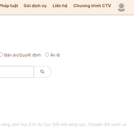
Pháp luật
Gói dịch vụ
Liên hệ
Chương trình CTV
Bản án/Quyết định
Án lệ

xăng sinh học E10 do Cục Đổi mới sáng tạo, Chuyển đổi xanh và