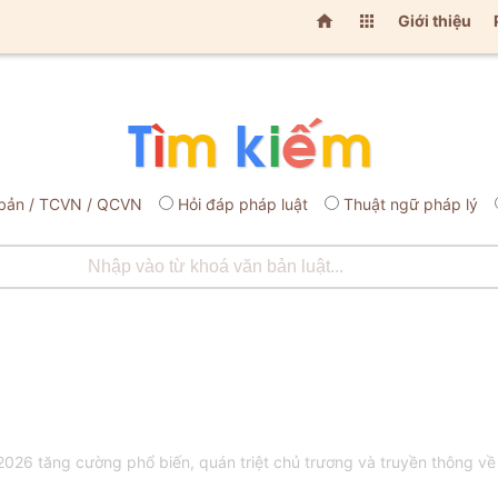


Giới thiệu
bản / TCVN / QCVN
Hỏi đáp pháp luật
Thuật ngữ pháp lý
6 tăng cường phổ biến, quán triệt chủ trương và truyền thông về 