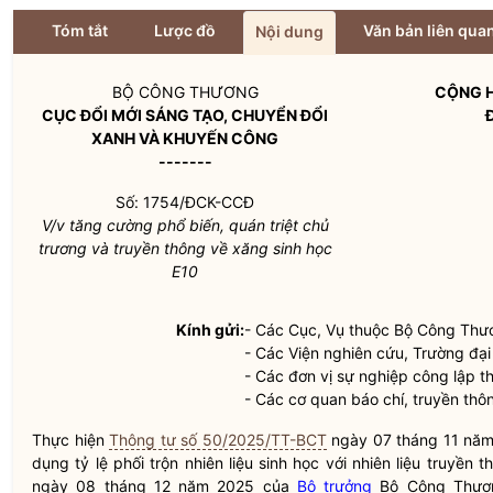
Tóm tắt
Lược đồ
Văn bản liên qua
Nội dung
BỘ CÔNG THƯƠNG
CỘNG H
CỤC ĐỔI MỚI SÁNG TẠO,
CHUYỂN ĐỔI
XANH VÀ KHUYẾN CÔNG
-------
Số: 1754/ĐCK-CCĐ
V/v tăng cường phổ biến, quán triệt chủ
trương và truyền thông về xăng sinh học
E10
Kính gửi:
- Các Cục, Vụ thuộc Bộ Công Thư
- Các Viện nghiên cứu, Trường đại
- Các đơn vị sự nghiệp công lập 
- Các cơ quan báo chí, truyền thôn
Thực hiện
Thông tư số 50/2025/TT-BCT
ngày 07 tháng 11 năm 
dụng tỷ lệ phối trộn nhiên liệu sinh học với nhiên liệu truyề
ngày 08 tháng 12 năm 2025 của
Bộ trưởng
Bộ Công Thươn