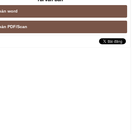
 bản word
e bản PDF/Scan