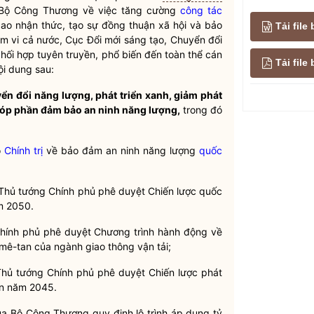
Bộ Công Thương về việc tăng cường
công tác
cao nhận thức, tạo sự đồng thuận xã hội và bảo
Tải file
ạm vi cả nước, Cục Đổi mới sáng tạo, Chuyển đổi
ối hợp tuyên truyền, phổ biến đến toàn thể cán
Tải fil
ội dung sau:
ển đổi năng lượng, phát triển xanh, giảm phát
 góp phần đảm bảo an ninh năng lượng,
trong đó
ộ
Chính trị
về bảo đảm an ninh năng lượng
quốc
Thủ tướng Chính phủ phê duyệt Chiến lược
quốc
m 2050.
hính phủ phê duyệt Chương trình hành động về
 mê-tan của ngành giao thông vận tải;
ủ tướng Chính phủ phê duyệt Chiến lược phát
n năm 2045.
 Bộ Công Thương quy định lộ trình áp dụng tỷ