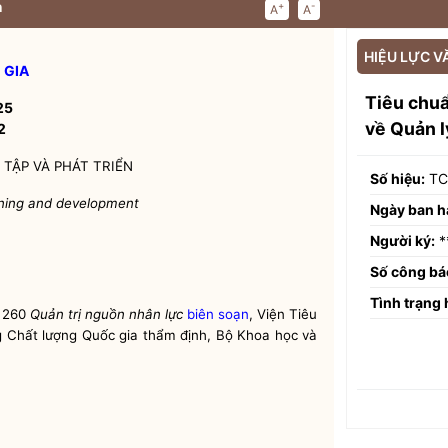
n
+
-
A
A
HIỆU LỰC V
 GIA
Tiêu chu
25
về Quản l
2
TẬP VÀ PHÁT TRIỂN
Số hiệu:
TC
ning and development
Ngày ban h
Người ký:
*
Số công bá
Tình trạng 
 260
Quản trị nguồn nhân lực
biên soạn
, Viện Tiêu
g Chất lượng
Quốc gia
thẩm định, Bộ Khoa học và