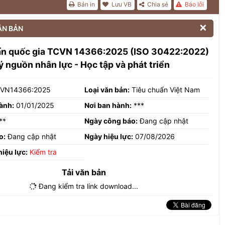
Bản in
Lưu VB
Chia sẻ
Báo lỗi

ĂN BẢN
ẩn quốc gia TCVN 14366:2025 (ISO 30422:2022)
ý nguồn nhân lực - Học tập và phát triển
VN14366:2025
Loại văn bản:
Tiêu chuẩn Việt Nam
ành:
01/01/2025
Nơi ban hành:
***
**
Ngày công báo:
Đang cập nhật
o:
Đang cập nhật
Ngày hiệu lực:
07/08/2026
hiệu lực:
Kiểm tra
Tải văn bản
Đang kiểm tra link download...