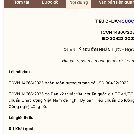
Tóm tắt
Lược đồ
Văn bản liên qua
Nội dung
TIÊU CHUẨN
QUỐC
TCVN 14366:20
ISO 30422:202
QUẢN LÝ NGUỒN NHÂN LỰC - HỌC 
Human resource management
- Lear
Lời nói đầu
TCVN 14366:2025 hoàn toàn tương đương với ISO 30422:2022.
TCVN 14366:2025 do Ban kỹ thuật tiêu chuẩn
quốc gia
TCVN/TC
chuẩn Chất lượng Việt Nam đề nghị, Ủy ban Tiêu chuẩn Đo lườn
Công nghệ công bố.
Lời giới thiệu
0.1 Khái quát