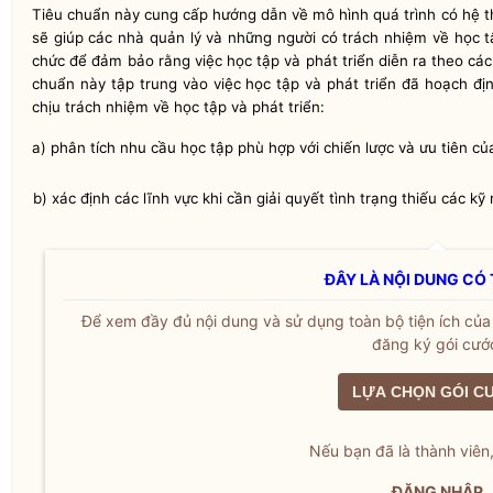
Tiêu chuẩn này cung cấp hướng dẫn về mô hình quá trình có hệ th
sẽ giúp các nhà quản lý và những người có trách nhiệm về học tậ
chức để đảm bảo rằng việc học tập và phát triển diễn ra theo các
chuẩn này tập trung vào việc học tập và phát triển đã hoạch đị
chịu trách nhiệm về học tập và phát triển:
a) phân tích nhu cầu học tập phù hợp với chiến lược và ưu tiên củ
b) xác định các
lĩ
nh vực khi cần giải quyết tình trạng thiếu các kỹ
ĐÂY LÀ NỘI DUNG CÓ 
Để xem đầy đủ nội dung và sử dụng toàn bộ tiện ích củ
đăng ký gói cướ
LỰA CHỌN GÓI C
Nếu bạn đã là thành viên
ĐĂNG NHẬP