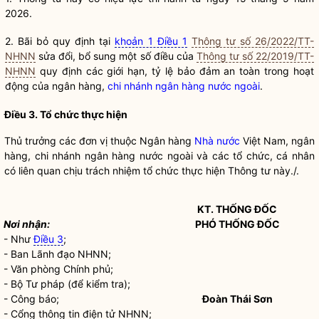
2026.
2. Bãi bỏ quy định tại
khoản 1 Điều 1
Thông tư số 26/2022/TT-
NHNN
sửa đổi, bổ sung một số điều của
Thông tư số 22/2019/TT-
NHNN
quy định các giới hạn, tỷ lệ bảo đảm an toàn trong hoạt
động của ngân hàng,
chi nhánh ngân hàng nước ngoài
.
Điều 3. Tổ chức thực hiện
Thủ trưởng các đơn vị thuộc Ngân hàng
Nhà nước
Việt Nam, ngân
hàng,
chi nhánh ngân hàng nước ngoài
và các tổ chức, cá nhân
có liên quan chịu trách nhiệm tổ chức thực hiện Thông tư này./.
KT. THỐNG ĐỐC
Nơi nhận:
PHÓ THỐNG ĐỐC
- Như
Điều 3
;
- Ban Lãnh đạo NHNN;
- Văn phòng Chính phủ;
- Bộ Tư pháp (để kiểm tra);
- Công báo;
Đoàn Thái Sơn
- Cổng thông tin điện tử NHNN;