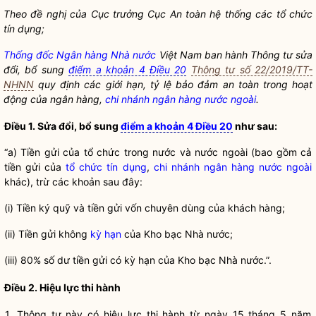
Theo đề nghị của Cục trưởng Cục An toàn hệ thống các
tổ chức
tín dụng
;
Thống đốc Ngân hàng Nhà nước
Việt Nam ban hành Thông tư sửa
đổi, bổ sung
điểm a khoản 4 Điều 20
Thông tư số 22/2019/TT-
NHNN
quy định các giới hạn, tỷ lệ bảo đảm an toàn trong hoạt
động của ngân hàng,
chi nhánh ngân hàng nước ngoài
.
Điều 1. Sửa đổi, bổ sung
điểm a khoản 4 Điều 20
như sau:
“a) Tiền gửi của tổ chức trong nước và nước ngoài (bao gồm cả
tiền gửi của
tổ chức tín dụng
,
chi nhánh ngân hàng nước ngoài
khác), trừ các khoản sau đây:
(i) Tiền ký quỹ và tiền gửi vốn chuyên dùng của khách hàng;
(ii) Tiền gửi không
kỳ hạn
của Kho bạc
Nhà nước
;
(iii) 80% số dư tiền gửi có
kỳ hạn
của Kho bạc
Nhà nước
.”.
Điều 2. Hiệu lực thi hành
1. Thông tư này có hiệu lực thi hành từ ngày 15 tháng 5 năm