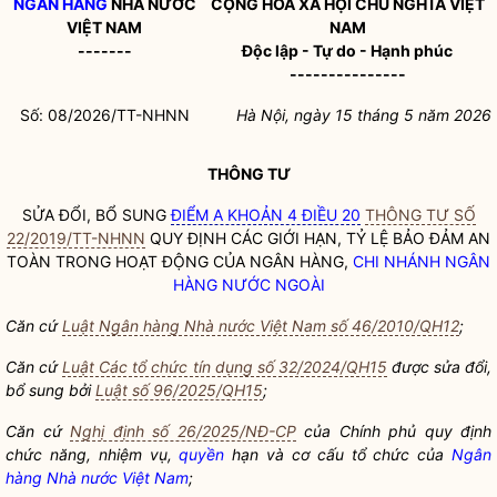
NGÂN HÀNG
NHÀ NƯỚC
CỘNG HÒA XÃ HỘI CHỦ NGHĨA VIỆT
VIỆT NAM
NAM
-------
Độc lập - Tự do - Hạnh phúc
---------------
Số: 08/2026/TT-NHNN
Hà Nội, ngày 15 tháng 5 năm 2026
THÔNG TƯ
SỬA ĐỔI, BỔ SUNG
ĐIỂM A KHOẢN 4 ĐIỀU 20
THÔNG TƯ SỐ
22/2019/TT-NHNN
QUY ĐỊNH CÁC GIỚI HẠN, TỶ LỆ BẢO ĐẢM AN
TOÀN TRONG HOẠT ĐỘNG CỦA NGÂN HÀNG,
CHI NHÁNH NGÂN
HÀNG NƯỚC NGOÀI
Căn cứ
Luật Ngân hàng Nhà nước Việt Nam số 46/2010/QH12
;
Căn cứ
Luật Các tổ chức tín dụng số 32/2024/QH15
được sửa đổi,
bổ sung bởi
Luật số 96/2025/QH15
;
Căn cứ
Nghị định số 26/2025/NĐ-CP
của Chính phủ quy định
chức năng, nhiệm vụ,
quyền
hạn và cơ cấu tổ chức của
Ngân
hàng Nhà nước Việt Nam
;