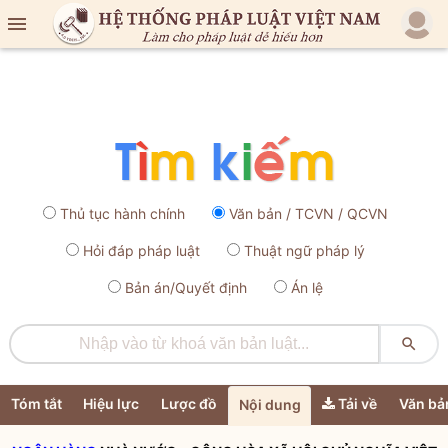

Thủ tục hành chính
Văn bản / TCVN / QCVN
Hỏi đáp pháp luật
Thuật ngữ pháp lý
Bản án/Quyết định
Án lệ

Tóm tắt
Hiệu lực
Lược đồ
Tải về
Văn bả
Nội dung