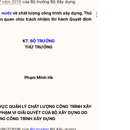
7 năm 2019
của
Bộ trưởng
Bộ Xây dựng.
 nước
về chất lượng công trình xây dựng, Thủ
⋮
ên quan chịu trách nhiệm thi hành Quyết định
KT.
BỘ TRƯỞNG
THỨ TRƯỞNG
Phạm Minh Hà
VỰC QUẢN LÝ
CHẤT LƯỢNG CÔNG
TRÌNH
XÂY
PHẠM VI
GIẢI QUYẾT CỦA BỘ XÂY
DỰNG DO
ỢNG CÔNG
TRÌNH
XÂY
DỰNG
y 06/7/2026 của
Bộ trưởng
Bộ Xây dựng)