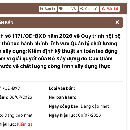
Bản in
Lưu VB
Chia sẻ
Báo lỗi

ĂN BẢN
nh số 1171/QĐ-BXD năm 2026 về Quy trình nội bộ
t thủ tục hành chính lĩnh vực Quản lý chất lượng
h xây dựng; Kiểm định kỹ thuật an toàn lao động
m vi giải quyết của Bộ Xây dựng do Cục Giám
nước về chất lượng công trình xây dựng thực
71/QĐ-BXD
Loại văn bản:
ành:
06/07/2026
Nơi ban hành:
Ngày công báo:
Đang cập nhật
o:
Đang cập nhật
Ngày hiệu lực:
06/07/2026
hiệu lực:
Kiểm tra