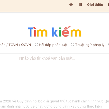


Giới thiệu
bản / TCVN / QCVN
Hỏi đáp pháp luật
Thuật ngữ pháp lý
2026 về Quy trình nội bộ giải quyết thủ tục hành chính lĩnh vực Quả
iám định nhà nước về chất lượng công trình xây dựng thực hiện