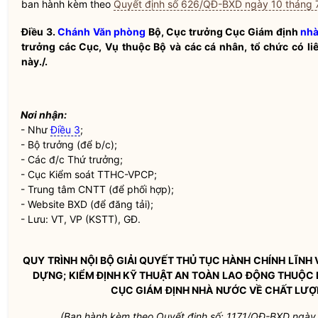
ban hành kèm theo
Quyết định số 626/QĐ-BXD ngày 10 tháng 
Điều 3.
Chánh Văn phòng
Bộ, Cục trưởng Cục Giám định
nhà
trưởng các Cục, Vụ thuộc Bộ và các cá nhân, tổ chức có li
này./.
Nơi nhận:
- Như
Điều 3
;
-
Bộ trưởng
(để b/c);
- Các đ/c Thứ trưởng;
- Cục Kiểm soát TTHC-VPCP;
- Trung tâm CNTT (để phối hợp);
- Website BXD (để đăng tải);
- Lưu: VT, VP (KSTT), GĐ.
QUY
TRÌNH
NỘI BỘ GIẢI QUYẾT THỦ TỤC HÀNH
CHÍNH
LĨNH 
DỰNG;
KIỂM ĐỊNH KỸ THUẬT AN
TOÀN
LAO
ĐỘNG THUỘC 
CỤC GIÁM
ĐỊNH NHÀ
NƯỚC VỀ CHẤT LƯ
(Ban hành kèm theo Quyết định số: 1171/QĐ-BXD ngà