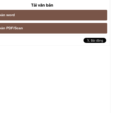
Tải văn bản
 bản word
e bản PDF/Scan