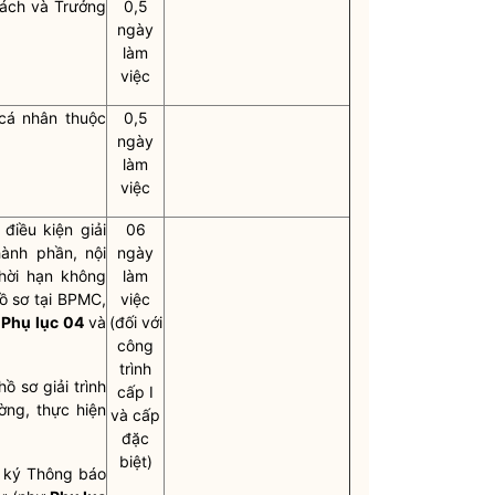
rách và Trưởng
0,5
ngày
làm
việc
cá nhân thuộc
0,5
ngày
làm
việc
điều kiện giải
06
ành phần, nội
ngày
thời hạn không
làm
ồ sơ tại BPMC,
việc
i
Phụ lục
04
và
(đối với
công
trình
ồ sơ giải trình
cấp I
ờng, thực hiện
và cấp
đặc
biệt)
c ký Thông báo