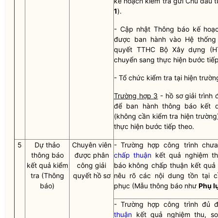
kế hoạch kiểm tra gửi Chủ đầu 
1
).
-
Cập nhật Thông báo kế hoạc
được ban hành vào Hệ thống t
quyết TTHC Bộ Xây dựng (
chuyển sang thực hiện bước tiếp
-
Tổ chức kiểm tra tại hiện trườn
Trường hợp 3
- hồ sơ giải trình 
để ban hành thông báo kết q
(không cần kiểm tra hiện trường
thực hiện bước tiếp theo.
5
Dự thảo
Chuyên viên
- Trường hợp công trình chưa
thông báo
được phân
chấp thuận
kết quả nghiệm th
kết quả kiểm
công giải
báo không
chấp thuận
kết quả 
tra (Thông
quyết hồ sơ
nêu rõ các nội dung tồn tại 
báo)
phục (Mẫu thông báo như
Phụ l
- Trường hợp công trình đủ 
thuận
kết quả nghiệm thu, so