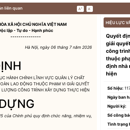
n liên quan
+
-
A
A
HIỆU LỰC V
ÒA XÃ HỘI CHỦ NGHĨA VIỆT NAM
Độc lập - Tự do - Hạnh phúc
Quyết đị
---------------
giải quyế
Hà
Nội, ngày
06 tháng 7 năm 2026
công trìn
thuộc phạ
ỊNH
định nhà 
hiện
 TỤC HÀNH CHÍNH LĨNH VỰC QUẢN LÝ CHẤT
TOÀN LAO ĐỘNG THUỘC PHẠM VI GIẢI QUYẾT
Số hiệu:
11
 LƯỢNG CÔNG TRÌNH XÂY DỰNG THỰC HIỆN
Ngày ban h
 DỰNG
Người ký:
Số công bá
25
của Chính
phủ quy
định chức năng, nhiệm vụ,
Tình trạng 