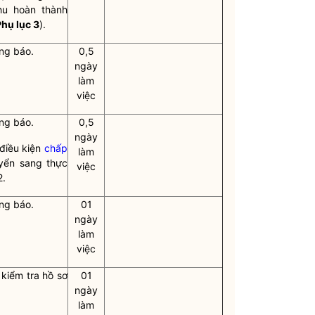
u hoàn thành
hụ lục 3
).
ng báo.
0,5
ngày
làm
việc
ng báo.
0,5
ngày
điều kiện
chấp
làm
yển sang thực
việc
2.
ng báo.
01
ngày
làm
việc
 kiểm tra hồ sơ
01
ngày
làm