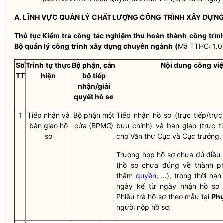
A.
LĨNH VỰC QUẢN LÝ
CHẤT LƯỢNG CÔNG
TRÌNH
XÂY
DỰN
Thủ tục Kiểm tra
công
tác
nghiệm thu
hoàn
thành
công
trìn
Bộ quản lý
công
trình
xây
dựng chuyên
ngành
(
Mã TTHC: 1.
Số
Trình
tự thực
Bộ phận, cán
Nội dung
công
vi
TT
hiện
bộ tiếp
nhận/giải
quyết hồ sơ
1
Tiếp nhận và
Bộ phận một
Tiếp nhận hồ sơ (trực tiếp/trực
bàn giao hồ
cửa (BPMC)
bưu chính) và bàn giao (trực ti
sơ
cho Văn thư Cục và Cục trưởng.
Trường hợp hồ sơ chưa đủ điều k
(hồ sơ chưa đúng về thành ph
thẩm
quyền
, …), trong thời hạ
ngày kể từ ngày nhận hồ sơ 
Phiếu trả hồ sơ theo mẫu tại
Phụ
người nộp hồ sơ.