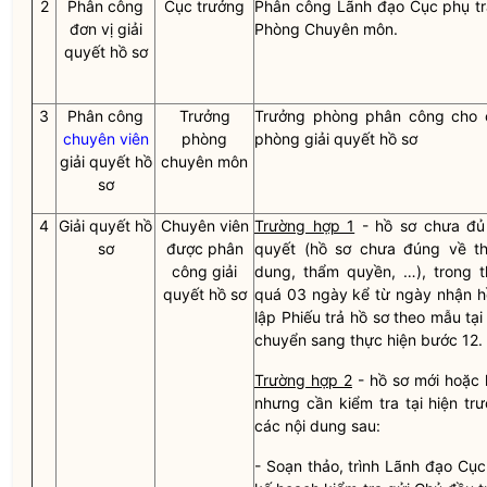
2
Phân công
Cục trưởng
Phân công Lãnh đạo Cục phụ t
đơn vị giải
Phòng Chuyên môn.
quyết hồ sơ
3
Phân công
Trưởng
Trưởng phòng phân công cho 
chuyên viên
phòng
phòng giải quyết hồ sơ
giải quyết hồ
chuyên môn
sơ
4
Giải quyết hồ
Chuyên viên
Trường hợp 1
- hồ sơ chưa đủ 
sơ
được phân
quyết (hồ sơ chưa đúng về th
công giải
dung, thẩm
quyền
, …), trong 
quyết hồ sơ
quá 03 ngày kể từ ngày nhận h
lập Phiếu trả hồ sơ theo mẫu tạ
chuyển sang thực hiện bước 12.
Trường hợp 2
- hồ sơ mới hoặc h
nhưng cần kiểm tra tại hiện trư
các nội dung sau:
-
Soạn thảo, trình Lãnh đạo Cụ