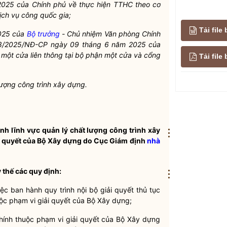
2025
của
Chính
phủ về thực
hiện
TTHC
theo
cơ
ịch
vụ công
quốc
gia;
Tải file
025
của
Bộ trưởng
-
Chủ nhiệm
Văn
phòng
Chính
18/2025/NĐ-CP
ngày
09
tháng
6
năm
2025
của
một
cửa
liên
thông
tại
bộ phận
một
cửa
và
cổng
Tải fil
lượng công
trình
xây
dựng.
nh lĩnh vực quản lý chất lượng công trình xây
⋮
ải quyết của Bộ Xây dựng do Cục Giám định
nhà
 thế các quy định:
⋮
ệc ban hành quy trình nội bộ giải quyết thủ tục
uộc phạm vi giải quyết của Bộ Xây dựng;
 chính thuộc phạm vi giải quyết của Bộ Xây dựng