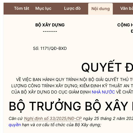
Tóm tắt
Mục lục
Lược đồ
Văn bả
Nội dung
BỘ XÂY
DỰNG
CỘNG H
-------
Số: 1171/QĐ-BXD
QUYẾT Đ
VỀ VIỆC BAN HÀNH QUY TRÌNH NỘI BỘ GIẢI QUYẾT THỦ
LƯỢNG CÔNG TRÌNH XÂY DỰNG; KIỂM ĐỊNH KỸ THUẬT AN 
CỦA BỘ XÂY DỰNG DO CỤC GIÁM ĐỊNH
NHÀ NƯỚC
VỀ CHẤT
BỘ TRƯỞNG BỘ XÂY
Căn cứ
Nghị định số 33/2025/NĐ-CP
ngày
25
tháng
2
năm 20
quyền
hạn và
cơ cấu tổ chức của Bộ Xây
dựng;