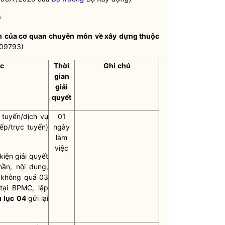
G
h
của cơ quan
chuyên
môn
về xây
dựng thuộc
009793)
ệc
Thời
Ghi
chú
gian
giải
quyết
 tuyến/dịch vụ
01
ếp/trực tuyến)
ngày
làm
việc
iện giải quyết
ần, nội dung,
n không quá 03
tại BPMC, lập
 lục
04
gửi lại