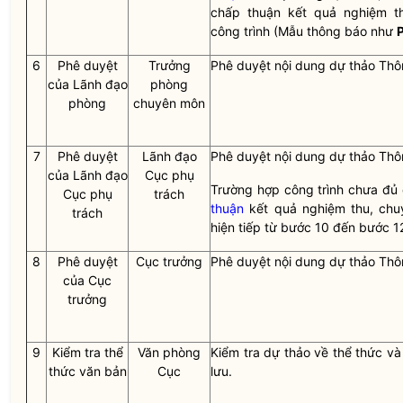
chấp thuận
kết quả nghiệm th
công trình (Mẫu thông báo như
P
6
Phê duyệt
Trưởng
Phê duyệt nội dung dự thảo Thô
của Lãnh đạo
phòng
phòng
chuyên môn
7
Phê duyệt
Lãnh đạo
Phê duyệt nội dung dự thảo Thô
của Lãnh đạo
Cục phụ
Trường hợp công trình chưa đủ 
Cục phụ
trách
thuận
kết quả nghiệm thu, chu
trách
hiện tiếp từ bước 10 đến bước 1
8
Phê duyệt
Cục trưởng
Phê duyệt nội dung dự thảo Thô
của Cục
trưởng
9
Kiểm tra thể
Văn phòng
Kiểm tra dự thảo về thể thức và
thức văn bản
Cục
lưu.