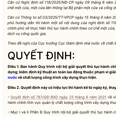
Căn
cứ Nghị định
số 118/2025/NĐ-CP
ngày
09
tháng
6
năm
chế một
cửa,
một
cửa
liên
thông
tại
Bộ phận
một
cửa
và
cổng
d
Căn
cứ Thông
tư số 03/2025/TT-VPCP
ngày
15
tháng
9
năm
2
phủ hướng
dẫn
thi
hành
một
số nội
dung
của
nghị định
số 1
chính
phủ về thực
hiện
thủ tục
hành
chính
theo
cơ chế một
cửa,
dịch
vụ công
quốc
gia;
Theo
đề nghị của Cục trưởng Cục Giám
định nhà
nước về chất 
QUYẾT ĐỊNH:
Điều 1.
Ban hành Quy trình nội bộ giải quyết thủ tục hành chí
dựng; kiểm định kỹ thuật an toàn lao động thuộc phạm vi gi
nước
về chất lượng công trình xây dựng thực hiện.
Điều 2.
Quyết định này có hiệu lực thi hành kể từ ngày ký, thay
-
Quyết định số 787/QĐ-BXD ngày 23 tháng 6 năm 2021
về vi
hành chính lĩnh vực quản lý chất lượng công trình xây dựng th
-
Mục I và II Phần B Quy trình nội bộ giải quyết thủ tục hành