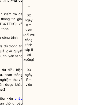
tư (như
Phụ lục
--------
--
h kiểm tra đã
02
hông tin giải
ngày
HTGQTTHC) và
làm
 theo.
việc
(đối với
g công trình.
công
trình
đã đủ thông tin
cấp II
uả giải quyết
trở
), chuyển sang
xuống)
 đủ điều kiện
03
u, soạn thông
ngày
nghiệm thu và
làm
cần được khắc
việc
ục 2
).
điều kiện
chấp
ạn thông báo