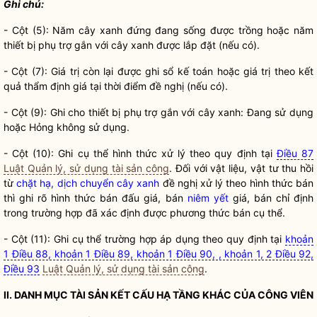
Ghi chú:
- Cột (5): Năm
cây xanh
đứng đang sống được trồng hoặc năm
thiết bị phụ trợ gắn với
cây xanh
được lắp đặt (nếu có).
- Cột (7): Giá trị còn lại được ghi sổ kế toán hoặc giá trị theo kết
quả thẩm định giá tại thời điểm đề nghị (nếu có).
- Cột (9): Ghi cho thiết bị phụ trợ gắn với
cây xanh
: Đang sử dụng
hoặc Hỏng không sử dụng.
- Cột (10): Ghi cụ thể hình thức xử lý theo quy định tại
Điều 87
Luật Quản lý, sử dụng tài sản công
. Đối với vật liệu, vật tư thu hồi
từ
chặt hạ, dịch chuyển cây xanh
đề nghị xử lý theo hình thức bán
thì ghi rõ hình thức bán đấu giá, bán
niêm yết
giá, bán chỉ định
trong trường hợp đã xác định được phương thức bán cụ thể.
- Cột (11): Ghi cụ thể trường hợp áp dụng theo quy định tại
khoản
1 Điều 88, khoản 1 Điều 89, khoản 1 Điều 90, , khoản 1, 2 Điều 92,
Điều 93
Luật Quản lý, sử dụng tài sản công
.
II. DANH MỤC TÀI SẢN KẾT CẤU HẠ TẦNG KHÁC CỦA
CÔNG VIÊN