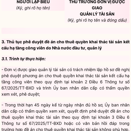
QUẢN LÝ TÀI SẢN
(Ký, ghi rõ họ tên và đóng dấu)
3. Thủ tục phê duyệt đề án cho thuê quyền khai thác tài sản kết
cấu hạ tầng
công viên
do
Nhà nước
đầu tư, quản lý
3.1. Trình tự thực hiện:
- Đơn vị được giao
quản lý tài sản
có trách nhiệm lập hồ sơ đề nghị
phê duyệt phương án cho thuê
quyền
khai thác tài sản kết cấu hạ
tầng
công viên
theo quy định tại
khoản 2 Điều 6
Thông tư số
67/2025/TT-BXD
và trình Ủy ban
nhân dân
cấp có thẩm
quyền
xem xét, phê duyệt;
- Trong thời hạn 45 ngày kể từ ngày nhận đủ hồ sơ, Ủy ban
nhân
dân
cấp có thẩm
quyền
xem xét, quyết định phê duyệt đề án cho
thuê
quyền
khai thác tài sản theo quy định tại
khoản 3 Điều 6
Thông tư số 67/2025/TT-BXD
hoặc có văn bản hồi đáp trong
trường hợp đề án cho thuê
quyền
khai thác tài sản không phù hợp.
3.2. Cách thức thực hiện:
Trực tiếp hoặc trực tuyến trên môi
trường điện tử.