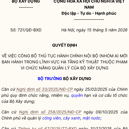
BỘ XÂY DỰNG
CỘNG HÒA XÃ HỘI CHỦ NGHĨA VIỆT
-------
NAM
Độc lập - Tự do - Hạnh phúc
---------------
Số:
721
/QĐ-BXD
Hà Nội, ngày 15 tháng 5 năm 2026
QUYẾT ĐỊNH
VỀ VIỆC CÔNG BỐ THỦ TỤC HÀNH CHÍNH NỘI BỘ (NHÓM A) MỚI
BAN HÀNH TRONG LĨNH VỰC HẠ TẦNG KỸ THUẬT THUỘC PHẠM
VI CHỨC NĂNG QUẢN LÝ CỦA BỘ XÂY DỰNG
BỘ TRƯỞNG
BỘ XÂY DỰNG
Căn cứ
Nghị định số 33/2025/NĐ-CP
ngày 25/02/2025 của Chính
phủ quy
định chức năng, nhiệm vụ,
quyền
hạn và cơ cấu tổ chức
của Bộ Xây dựng;
Căn cứ
Nghị định số 258/2025/NĐ-CP
ngày 09/10/2025 của
Chính phủ về quản lý
công viên
,
cây xanh
,
mặt nước
;
Căn cứ
Thông tư số 67/2025/TT-BXD
ngày 31/12/2025 của
Bộ