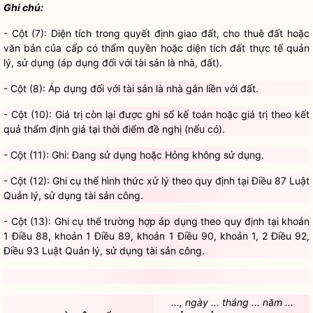
Ghi chú:
- Cột (7): Diện tích trong quyết định giao đất, cho thuê đất hoặc
văn bản của cấp có thẩm
quyền
hoặc diện tích đất thực tế quản
lý, sử dụng (áp dụng đối với tài sản là nhà, đất).
- Cột (8): Áp dụng đối với tài sản là nhà gắn liền với đất.
- Cột (10): Giá trị còn lại được ghi sổ kế toán hoặc giá trị theo kết
quả thẩm định giá tại thời điểm đề nghị (nếu có).
- Cột (11): Ghi: Đang sử dụng hoặc Hỏng không sử dụng.
- Cột (12): Ghi cụ thể hình thức xử lý theo quy định tại
Điều 87
Luật
Quản lý, sử dụng tài sản công
.
- Cột (13): Ghi cụ thể trường hợp áp dụng theo quy định tại
khoản
1 Điều 88, khoản 1 Điều 89, khoản 1 Điều 90, , khoản 1, 2 Điều 92,
Điều 93
Luật Quản lý, sử dụng tài sản công
.
..., ngày ... tháng ... năm ...
NGƯỜI LẬP BIỂU
THỦ TRƯỞNG ĐƠN VỊ ĐƯỢC
(Ký, ghi rõ họ tên)
GIAO