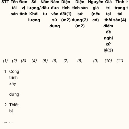
STT
Tên
Đơn
Số
Năm
Năm
Diện
Diện
Nguyên
Giá
Tình
H
tài
vị
lượng/
đầu
đưa
tích
tích sàn
giá
trị
trạng
t
sản
tính
Khối
tư
vào
đất
(1)
sử
(nếu
tại
tài
lượng
sử
(m
2
)
dụng
(2)
có)
thời
sản
(4)
dụng
(m
2
)
điểm
đề
nghị
xử
lý
(3)
(1)
(2)
(3)
(4)
(5)
(6)
(7)
(8)
(9)
(10)
(11)
1
Công
trình
xây
dựng
2
Thiết
bị
…
…