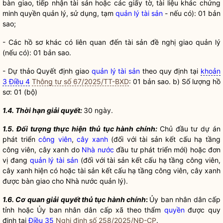
bàn giao, tiếp nhận tài sản hoặc các giấy tờ, tài liệu khác chứng
minh quyền quản lý, sử dụng, tạm
quản lý tài sản
- nếu có): 01 bản
sao;
- Các hồ sơ khác có liên quan đến tài sản đề nghị giao quản lý
(nếu có): 01 bản sao.
- Dự thảo Quyết định giao
quản lý tài sản
theo quy định tại
khoản
3 Điều 4
Thông tư số 67/2025/TT-BXD
: 01 bản sao. b) Số lượng hồ
sơ: 01 (bộ)
1.4. Thời hạn giải quyết:
30 ngày.
1.5. Đối tượng thực hiện thủ tục hành chính:
Chủ đầu tư dự án
phát triển
công viên
,
cây xanh
(đối với tài sản kết cấu hạ tầng
công viên
,
cây xanh
do
Nhà nước
đầu tư phát triển mới) hoặc đơn
vị đang
quản lý tài sản
(đối với tài sản kết cấu hạ tầng
công viên
,
cây xanh
hiện có hoặc tài sản kết cấu hạ tầng
công viên
,
cây xanh
được bàn giao cho
Nhà nước
quản lý).
1.6. Cơ quan giải quyết thủ tục hành chính
:
Ủy ban nhân dân cấp
tỉnh hoặc Ủy ban nhân dân cấp xã theo thẩm
quyền
được quy
định tại
Điều 35
Nghị định số 258/2025/NĐ-CP
.