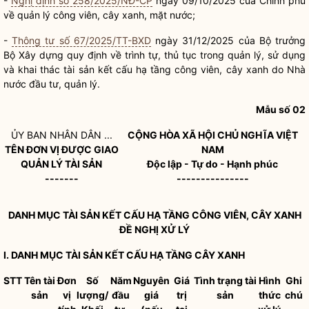
-
Nghị định số 258/2025/NĐ-CP
ngày 09/10/2025 của Chính phủ
về quản lý
công viên
,
cây xanh
,
mặt nước
;
-
Thông tư số 67/2025/TT-BXD
ngày 31/12/2025 của
Bộ trưởng
Bộ Xây dựng quy định về trình tự, thủ tục trong quản lý, sử dụng
và khai thác tài sản kết cấu hạ tầng
công viên
,
cây xanh
do
Nhà
nước
đầu tư, quản lý.
Mẫu số 02
ỦY BAN
NHÂN DÂN
...
CỘNG HÒA XÃ HỘI CHỦ NGHĨA VIỆT
TÊN ĐƠN VỊ ĐƯỢC GIAO
NAM
QUẢN LÝ TÀI SẢN
Độc lập - Tự do - Hạnh phúc
-------
---------------
DANH MỤC TÀI SẢN KẾT CẤU HẠ TẦNG
CÔNG VIÊN
,
CÂY XANH
ĐỀ NGHỊ XỬ LÝ
I. DANH MỤC TÀI SẢN KẾT CẤU HẠ TẦNG
CÂY XANH
STT
Tên tài
Đơn
Số
Năm
Nguyên
Giá
Tình trạng tài
Hình
Ghi
sản
vị
lượng/
đầu
giá
trị
sản
thức
chú