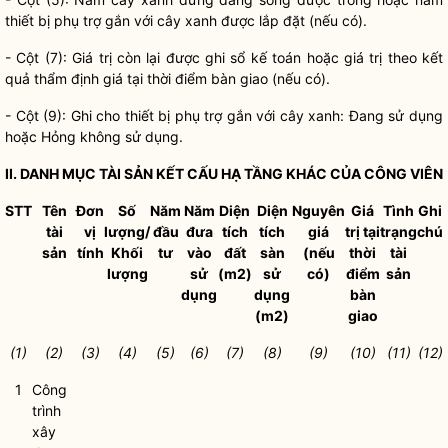
thiết bị phụ trợ gắn với
cây xanh
được lắp đặt (nếu có).
- Cột (7): Giá trị còn lại được ghi sổ kế toán hoặc giá trị theo kết
quả thẩm định giá tại thời điểm bàn giao (nếu có).
- Cột (9): Ghi cho thiết bị phụ trợ gắn với
cây xanh
: Đang sử dụng
hoặc Hỏng không sử dụng.
II. DANH MỤC TÀI SẢN KẾT CẤU HẠ TẦNG KHÁC CỦA
CÔNG VIÊN
STT
Tên
Đơn
Số
Năm
Năm
Diện
Diện
Nguyên
Giá
Tình
Ghi
tài
vị
lượng/
đầu
đưa
tích
tích
giá
trị tại
trạng
chú
sản
tính
Khối
tư
vào
đất
sàn
(nếu
thời
tài
lượng
sử
(m2)
sử
có)
điểm
sản
dụng
dụng
bàn
(m
2
)
giao
(1)
(2)
(3)
(4)
(5)
(6)
(7)
(8)
(9)
(10)
(11)
(12)
1
Công
trình
xây