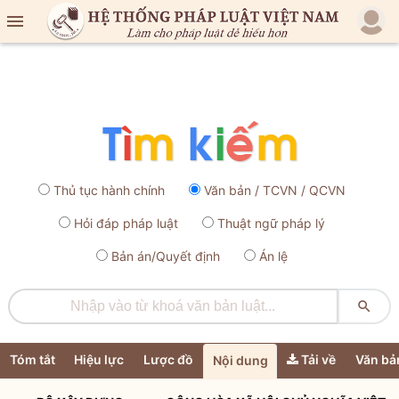

Thủ tục hành chính
Văn bản / TCVN / QCVN
Hỏi đáp pháp luật
Thuật ngữ pháp lý
Bản án/Quyết định
Án lệ

Tóm tắt
Hiệu lực
Lược đồ
Tải về
Văn bả
Nội dung