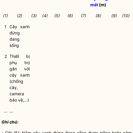
mát
(m)
(1)
(2)
(3)
(4)
(5)
(6)
(7)
(8)
(9)
(10)
1
Cây xanh
đứng
đang
sống
2
Thiết bị
phụ trợ
gắn với
cây xanh
(chống
cây,
camera
bảo vệ,…)
…
…
Ghi chú:
- Cột (5): Năm
cây xanh
đứng đang sống được trồng hoặc năm