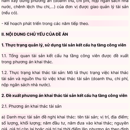
- Kế hoạch phát triển trong các năm tiếp theo.
II. NỘI DUNG CHỦ YẾU CỦA ĐỀ ÁN
1. Thực trạng quản lý, sử dụng tài sản kết cấu hạ tầng công viên
1.1. Tổng quan tài sản kết cấu hạ tầng công viên được đề xuất
trong phương án khai thác.
1.2. Thực trạng khai thác tài sản: Mô tả thực trạng việc khai thác
tài sản và nguồn thu từ việc khai thác tài sản (doanh thu, chi phí,
nộp ngân sách nhà nước).
2. Đề xuất phương án khai thác tài sản kết cấu hạ tầng công viên
2.1. Phương án khai thác tài sản
a) Danh mục tài sản đề nghị khai thác: tên tài sản; vị trí, địa điểm;
số lượng, khối lượng; năm đầu tư, năm đưa vào khai thác; nguyên
giá, giá trị còn lại hoặc giá trị tại thời điểm lập phương án theo định
giá; tình trạng tài sản (đường kính thân cây tại chiều cao tiêu
chuẩn đối với cây bóng mát); phương thức khai thác tài sản (cho