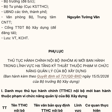
-
Bộ trưởng
(để b/c);
- Bộ Tư pháp (Cục KSTTHC);
- UBND các tỉnh, thành phố;
- Văn phòng Bộ, Trung tâm
Nguyễn Tường Văn
CNTT;
- Cổng TTĐT Bộ Xây dựng (để
đăng tải);
- Lưu: VT, KCHT.
PHỤ LỤC
THỦ TỤC HÀNH CHÍNH NỘI BỘ (NHÓM A) MỚI BAN HÀNH
TRONG LĨNH VỰC HẠ TẦNG KỸ THUẬT THUỘC PHẠM VI CHỨC
NĂNG QUẢN LÝ CỦA BỘ XÂY DỰNG
(Ban hành kèm theo
Quyết định số 721/QĐ-BXD
ngày 15/5/2026
của
Bộ trưởng
Bộ Xây dựng)
I. Danh mục thủ tục hành chính (TTHC) nội bộ mới ban hành
thuộc phạm vi chức năng quản lý của Bộ Xây dựng
Tên TTHC
Tên văn bản quy định
Lĩnh
Cơ quan thực
TT
nội bộ
TTHC
nội bộ
vực
hiện