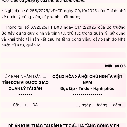
về quản lý công viên, cây xanh, mặt nước;
- Thông tư số 67/2025/TT-BXD ngày 31/12/2025 của Bộ trưởng
Bộ Xây dựng quy định về trình tự, thủ tục trong quản lý, sử dụng
và khai thác tài sản kết cấu hạ tầng công viên, cây xanh do Nhà
nước đầu tư, quản lý.
Mẫu số 03
ỦY BAN NHÂN DÂN ...
CỘNG HÒA XÃ HỘI CHỦ NGHĨA VIỆT
TÊN ĐƠN VỊ ĐƯỢC GIAO
NAM
QUẢN LÝ TÀI SẢN
Độc lập - Tự do - Hạnh phúc
-------
---------------
Số: ... / ...-ĐA
..., ngày ... tháng ... năm …
ĐỀ ÁN KHAI THÁC TÀI SẢN KẾT CẤU HẠ TẦNG CÔNG VIÊN
(Phương thức khai thác: Cho thuê hoặc chuyển nhượng có thời
hạn quyền khai thác tài sản kết cấu hạ tầng công viên)