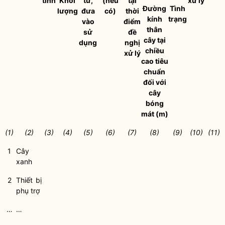
tính
Khối
tư,
(
nếu
tại
xử lý
Đường
Tình
lượng
đưa
có)
thời
kính
trạng
vào
điểm
thân
sử
đề
cây tại
dụng
nghị
chiều
xử lý
cao tiêu
chuẩn
đối với
cây
bóng
mát
(m)
(1)
(2)
(3)
(4)
(5)
(6)
(7)
(8)
(9)
(10)
(11)
1
Cây
xanh
2
Thiết bị
phụ trợ
…
…