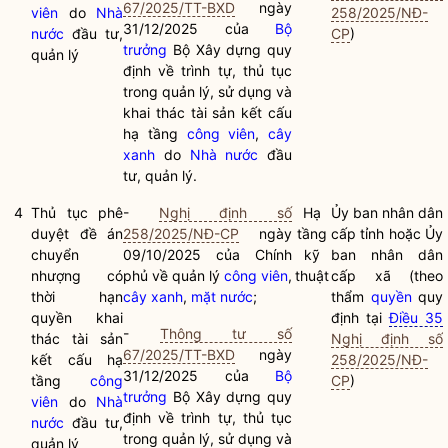
67/2025/TT-BXD
ngày
viên
do
Nhà
258/2025/NĐ-
31/12/2025 của
Bộ
nước
đầu tư,
CP
)
trưởng
Bộ Xây dựng quy
quản lý
định về trình tự, thủ tục
trong quản lý, sử dụng và
khai thác tài sản kết cấu
hạ tầng
công viên
,
cây
xanh
do
Nhà nước
đầu
tư, quản lý.
4
Thủ tục phê
-
Nghị định số
Hạ
Ủy ban nhân dân
duyệt đề án
258/2025/NĐ-CP
ngày
tầng
cấp tỉnh hoặc Ủy
chuyển
09/10/2025 của Chính
kỹ
ban nhân dân
nhượng có
phủ về quản lý
công viên
,
thuật
cấp xã (theo
thời hạn
cây xanh
,
mặt nước
;
thẩm
quyền
quy
quyền khai
định tại
Điều 35
-
Thông tư số
thác tài sản
Nghị định số
67/2025/TT-BXD
ngày
kết cấu hạ
258/2025/NĐ-
31/12/2025 của
Bộ
tầng
công
CP
)
trưởng
Bộ Xây dựng quy
viên
do
Nhà
định về trình tự, thủ tục
nước
đầu tư,
trong quản lý, sử dụng và
quản lý