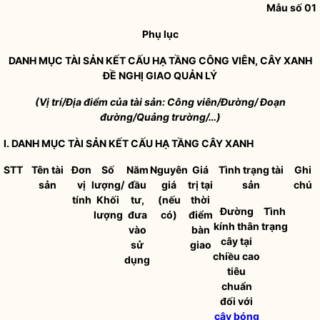
Mẫu số 01
Phụ lục
DANH MỤC TÀI SẢN KẾT CẤU HẠ TẦNG
CÔNG VIÊN
,
CÂY XANH
ĐỀ NGHỊ GIAO QUẢN LÝ
(Vị trí/Địa điểm của tài sản: Công viên/Đường/ Đoạn
đường/Quảng trường/…)
I. DANH MỤC TÀI SẢN KẾT CẤU HẠ TẦNG
CÂY XANH
STT
Tên tài
Đơn
Số
Năm
Nguyên
Giá
Tình trạng tài
Ghi
sản
vị
lượng/
đầu
giá
trị tại
sản
chú
tính
Khối
tư,
(nếu
thời
Đường
Tình
lượng
đưa
có)
điểm
kính thân
trạng
vào
bàn
cây tại
sử
giao
chiều cao
dụng
tiêu
chuẩn
đối với
cây bóng