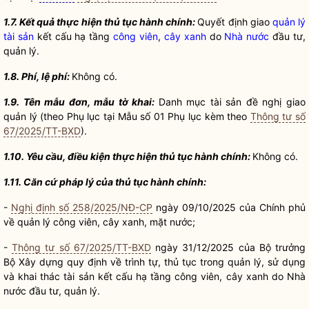
1.7. Kết quả thực hiện thủ tục hành chính:
Quyết định giao
quản lý
tài sản
kết cấu hạ tầng
công viên
,
cây xanh
do
Nhà nước
đầu tư,
quản lý.
1.8. Phí, lệ phí:
Không có.
1.9. Tên mẫu đơn, mẫu tờ khai:
Danh mục tài sản đề nghị giao
quản lý (theo Phụ lục tại Mẫu số 01 Phụ lục kèm theo
Thông tư số
67/2025/TT-BXD
).
1.10. Yêu cầu, điều kiện thực hiện thủ tục hành chính:
Không có.
1.11. Căn cứ pháp lý của thủ tục hành chính:
-
Nghị định số 258/2025/NĐ-CP
ngày 09/10/2025 của Chính phủ
về quản lý
công viên
,
cây xanh
,
mặt nước
;
-
Thông tư số 67/2025/TT-BXD
ngày 31/12/2025 của
Bộ trưởng
Bộ Xây dựng quy định về trình tự, thủ tục trong quản lý, sử dụng
và khai thác tài sản kết cấu hạ tầng
công viên
,
cây xanh
do
Nhà
nước
đầu tư, quản lý.