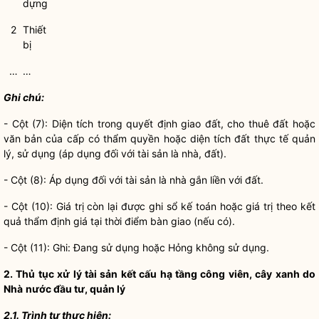
dựng
2
Thiết
bị
…
…
Ghi chú:
- Cột (7): Diện tích trong quyết định giao đất, cho thuê đất hoặc
văn bản của cấp có thẩm
quyền
hoặc diện tích đất thực tế quản
lý, sử dụng (áp dụng đối với tài sản là nhà, đất).
- Cột (8): Áp dụng đối với tài sản là nhà gắn liền với đất.
- Cột (10): Giá trị còn lại được ghi sổ kế toán hoặc giá trị theo kết
quả thẩm định giá tại thời điểm bàn giao (nếu có).
- Cột (11): Ghi: Đang sử dụng hoặc Hỏng không sử dụng.
2. Thủ tục xử lý tài sản kết cấu hạ tầng
công viên
,
cây xanh
do
Nhà
nước đầu tư, quản lý
2.1. Trình tự thực hiện: