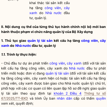
khai thác tài sản kết cấu
hạ tầng
công viên
,
cây
xanh
do
Nhà nước
đầu
tư, quản lý.
II. Nội dung cụ thể của từng thủ tục hành chính nội bộ mới ban
hành
thuộc phạm vi chức năng quản lý của Bộ Xây dựng
1. Thủ tục giao
quản lý tài sản
kết cấu hạ tầng
công viên
,
cây
xanh
do
Nhà nước
đầu tư, quản lý
1.1. Trình tự thực hiện:
- Chủ đầu tư dự án phát triển
công viên
,
cây xanh
(đối với tài sản
kết cấu hạ tầng
công viên
,
cây xanh
do
Nhà nước
đầu tư phát
triển mới) hoặc đơn vị đang
quản lý tài sản
(đối với tài sản kết cấu
hạ tầng
công viên
,
cây xanh
hiện có hoặc tài sản kết cấu hạ tầng
công viên
,
cây xanh
được bàn giao cho
Nhà nước
quản lý) chủ trì,
phối hợp với các cơ quan có liên quan lập hồ sơ đề nghị giao
quản
lý tài sản
theo quy định tại
khoản 2 Điều 4
Thông tư số
67/2025/TT-BXD
và trình Ủy ban
nhân dân
cấp có thẩm
quyền
xem xét, quyết định;