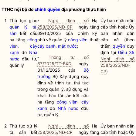
TTHC nội bộ do
chính quyền
địa phương thực hiện
1
Thủ tục giao
-
Nghị định số
Hạ
Ủy ban nhân dân
quản lý tài
258/2025/NĐ-CP
ngày
tầng
cấp tỉnh hoặc Ủy
sản
kết cấu
09/10/2025 của Chính
kỹ
ban nhân dân
hạ tầng
công
phủ về quản lý
công viên
,
thuật
cấp xã (theo
viên
,
cây
cây xanh
,
mặt nước
;
thẩm
quyền
quy
xanh
do
Nhà
định tại
Điều 35
-
Thông tư số
nước
đầu tư,
Nghị định số
67/2025/TT-BXD
ngày
quản lý
258/2025/NĐ-
31/12/2025 của
Bộ
CP
)
trưởng
Bộ Xây dựng quy
định về trình tự, thủ tục
trong quản lý, sử dụng và
khai thác tài sản kết cấu
hạ tầng
công viên
,
cây
xanh
do
Nhà nước
đầu
tư, quản lý.
2
Thủ tục xử lý
-
Nghị định số
Hạ
Ủy ban nhân dân
tài sản kết
258/2025/NĐ-CP
ngày
tầng
cấp tỉnh hoặc Ủy