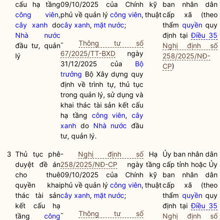
cấu hạ tầng
09/10/2025 của Chính
kỹ
ban nhân dân
công viên
,
phủ về quản lý
công viên
,
thuật
cấp xã (theo
cây xanh
do
cây xanh
,
mặt nước
;
thẩm
quyền
quy
Nhà nước
định tại
Điều 35
-
Thông tư số
đầu tư, quản
Nghị định số
67/2025/TT-BXD
ngày
lý
258/2025/NĐ-
31/12/2025 của
Bộ
CP
)
trưởng
Bộ Xây dựng quy
định về trình tự, thủ tục
trong quản lý, sử dụng và
khai thác tài sản kết cấu
hạ tầng
công viên
,
cây
xanh
do
Nhà nước
đầu
tư, quản lý.
3
Thủ tục phê
-
Nghị định số
Hạ
Ủy ban nhân dân
duyệt đề án
258/2025/NĐ-CP
ngày
tầng
cấp tỉnh hoặc Ủy
cho thuê
09/10/2025 của Chính
kỹ
ban nhân dân
quyền khai
phủ về quản lý
công viên
,
thuật
cấp xã (theo
thác tài sản
cây xanh
,
mặt nước
;
thẩm
quyền
quy
kết cấu hạ
định tại
Điều 35
-
Thông tư số
tầng
công
Nghị định số