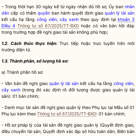
- Trong thời hạn 30 ngày kể từ ngày nhận đủ hồ sơ, Ủy ban
nhân
dân
cấp có thẩm
quyền
ban hành quyết định giao
quản lý tài sản
kết cấu hạ tầng
công viên
,
cây xanh
theo quy định tại
khoản 3
Điều 4
Thông tư số 67/2025/TT-BXD
hoặc có văn bản hồi đáp
trong trường hợp đề nghị giao tài sản không phù hợp;
1.2. Cách thức thực hiện:
Trực tiếp hoặc trực tuyến trên môi
trường điện tử.
1.3. Thành phần, số lượng hồ sơ:
a) Thành phần hồ sơ:
- Văn bản đề nghị giao
quản lý tài sản
kết cấu hạ tầng
công viên
,
cây xanh
(trong đó xác định rõ đối tượng được giao
quản lý tài
sản
): 01 bản chính;
- Danh mục tài sản đề nghị giao quản lý theo Phụ lục tại Mẫu số 01
Phụ lục kèm theo
Thông tư số 67/2025/TT-BXD
: 01 bản chính;
- Hồ sơ pháp lý của tài sản đề nghị giao quản lý (Quyết định giao,
điều chuyển tài sản; Quyết định xác lập sở hữu toàn dân; Biên bản