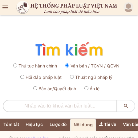

Thủ tục hành chính
Văn bản / TCVN / QCVN
Hỏi đáp pháp luật
Thuật ngữ pháp lý
Bản án/Quyết định
Án lệ

Tóm tắt
Hiệu lực
Lược đồ
Tải về
Văn bả
Nội dung