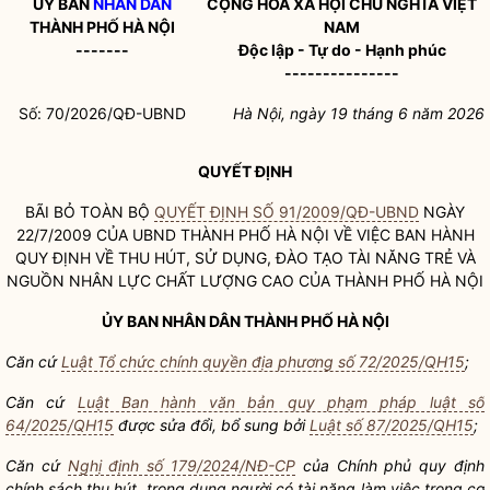
ỦY BAN
NHÂN DÂN
CỘNG HÒA XÃ HỘI CHỦ NGHĨA VIỆT
THÀNH PHỐ HÀ NỘI
NAM
-------
Độc lập - Tự do - Hạnh phúc
---------------
Số: 70/2026/QĐ-UBND
Hà Nội, ngày 19 tháng 6 năm 2026
QUYẾT ĐỊNH
BÃI BỎ TOÀN BỘ
QUYẾT ĐỊNH SỐ 91/2009/QĐ-UBND
NGÀY
22/7/2009 CỦA UBND THÀNH PHỐ HÀ NỘI VỀ VIỆC BAN HÀNH
QUY ĐỊNH VỀ THU HÚT, SỬ DỤNG, ĐÀO TẠO TÀI NĂNG TRẺ VÀ
NGUỒN NHÂN LỰC CHẤT LƯỢNG CAO CỦA THÀNH PHỐ HÀ NỘI
ỦY BAN
NHÂN DÂN
THÀNH PHỐ HÀ NỘI
Căn cứ
Luật Tổ chức chính quyền địa phương số 72/2025/QH15
;
Căn cứ
Luật Ban hành văn bản quy phạm pháp luật số
64/2025/QH15
được sửa đổi, bổ sung bởi
Luật số 87/2025/QH15
;
Căn cứ
Nghị định số 179/2024/NĐ-CP
của Chính phủ quy định
chính sách
thu hút, trọng dụng người có tài năng làm việc trong cơ