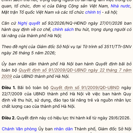
quan, tổ chức, đơn vị của Đảng Cộng sản Việt Nam,
Nhà nước
,
Mặt trận Tổ quốc Việt Nam và các tổ chức
chính trị
- xã hội;
Căn cứ
Nghị quyết
số 92/2026/NQ-HĐND ngày 27/01/2026 ban
hành quy định về cơ chế,
chính sách
thu hút, trọng dụng người có
tài năng của thành phố Hà Nội;
Theo đề nghị của Giám đốc Sở
Nội vụ
tại Tờ trình số 3511/TTr-SNV
ngày 26 tháng 5 năm 2026;
Ủy ban
nhân dân
thành phố Hà Nội ban hành Quyết định bãi bỏ
toàn bộ
Quyết định số 91/2009/QĐ-UBND ngày 22 tháng 7 năm
2009
của UBND thành phố Hà Nội.
Điều 1.
Bãi bỏ toàn bộ
Quyết định số 91/2009/QĐ-UBND
ngày
22/7/2009 của UBND thành phố Hà Nội về việc ban hành Quy
định về thu hút, sử dụng, đào tạo tài năng trẻ và nguồn nhân lực
chất lượng cao của thành phố Hà Nội.
Điều 2.
Quyết định này có hiệu lực thi hành kể từ ngày 29/6/2026.
Chánh Văn phòng
Ủy ban
nhân dân
Thành phố, Giám đốc Sở
Nội