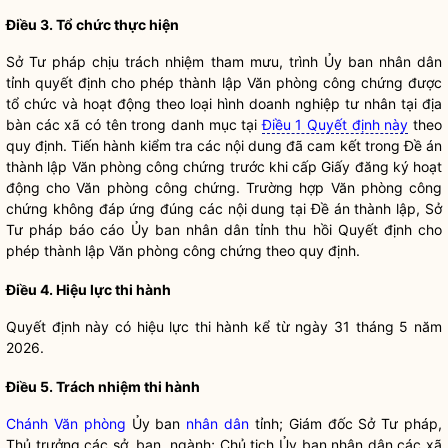
Điều 3. Tổ chức thực hiện
Sở Tư pháp chịu trách nhiệm tham mưu, trình Ủy ban
nhân dân
tỉnh quyết định cho phép thành lập Văn phòng
công chứng
được
tổ chức và hoạt động theo loại hình doanh nghiệp tư nhân tại
địa
bàn
các xã có tên trong danh mục tại
Điều 1 Quyết định này
theo
quy định. Tiến hành kiểm tra các nội dung đã cam kết trong Đề án
thành lập Văn phòng
công chứng
trước khi cấp Giấy đăng ký hoạt
động cho Văn phòng
công chứng
. Trường hợp Văn phòng
công
chứng
không đáp ứng đúng các nội dung tại Đề án thành lập, Sở
Tư pháp báo cáo Ủy ban
nhân dân
tỉnh thu hồi Quyết định cho
phép thành lập Văn phòng
công chứng
theo quy định.
Điều 4. Hiệu lực thi hành
Quyết định này có hiệu lực thi hành kể từ ngày 31 tháng 5 năm
2026.
Điều 5. Trách nhiệm thi hành
Chánh Văn phòng
Ủy ban
nhân dân
tỉnh; Giám đốc Sở Tư pháp,
Thủ trưởng các sở, ban, ngành; Chủ tịch Ủy ban
nhân dân
các xã