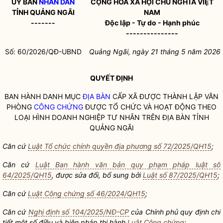
ỦY BAN
NHÂN DÂN
CỘNG HÒA XÃ HỘI CHỦ NGHĨA VIỆT
TỈNH QUẢNG NGÃI
NAM
-------
Độc lập - Tự do - Hạnh phúc
---------------
Số: 60/2026/QĐ-UBND
Quảng Ngãi, ngày 21 tháng 5 năm 2026
QUYẾT ĐỊNH
BAN HÀNH DANH MỤC
ĐỊA BÀN
CẤP XÃ ĐƯỢC THÀNH LẬP VĂN
PHÒNG
CÔNG CHỨNG
ĐƯỢC TỔ CHỨC VÀ HOẠT ĐỘNG THEO
LOẠI HÌNH DOANH NGHIỆP TƯ NHÂN TRÊN
ĐỊA BÀN
TỈNH
QUẢNG NGÃI
Căn cứ
Luật Tổ chức chính quyền địa phương số 72/2025/QH15
;
Căn cứ
Luật Ban hành văn bản quy phạm pháp luật số
64/2025/QH15
,
được sửa đổi, bổ sung bởi
Luật số 87/2025/QH15
;
Căn cứ
Luật Công chứng số 46/2024/QH15
;
Căn cứ
Nghị định số 104/2025/NĐ-CP
của Chính phủ quy định chi
tiết một số điều và biện pháp thi hành
Luật Công chứng
;