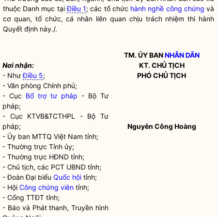
thuộc Danh mục tại
Điều 1
; các tổ chức
hành nghề công chứng
và
cơ quan, tổ chức, cá nhân liên quan chịu trách nhiệm thi hành
Quyết định này./.
TM. ỦY BAN
NHÂN DÂN
Nơi nhận:
KT. CHỦ TỊCH
- Như
Điều 5
;
PHÓ CHỦ TỊCH
- Văn phòng Chính phủ;
- Cục
Bổ trợ tư pháp
- Bộ Tư
pháp;
- Cục KTVB&TCTHPL - Bộ Tư
pháp;
Nguyễn Công Hoàng
- Ủy ban MTTQ Việt Nam tỉnh;
- Thường trực Tỉnh ủy;
- Thường trực HĐND tỉnh;
- Chủ tịch, các PCT UBND tỉnh;
- Đoàn Đại biểu
Quốc hội
tỉnh;
- Hội
Công chứng viên
tỉnh;
- Cổng TTĐT tỉnh;
- Báo và Phát thanh, Truyền hình