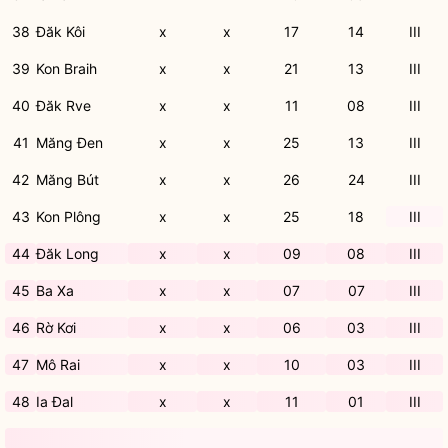
38
Đăk Kôi
x
x
17
14
III
39
Kon Braih
x
x
21
13
III
40
Đăk Rve
x
x
11
08
III
41
Măng Đen
x
x
25
13
III
42
Măng Bút
x
x
26
24
III
43
Kon Plông
x
x
25
18
III
44
Đăk Long
x
x
09
08
III
45
Ba Xa
x
x
07
07
III
46
Rờ Kơi
x
x
06
03
III
47
Mô Rai
x
x
10
03
III
48
Ia Đal
x
x
11
01
III