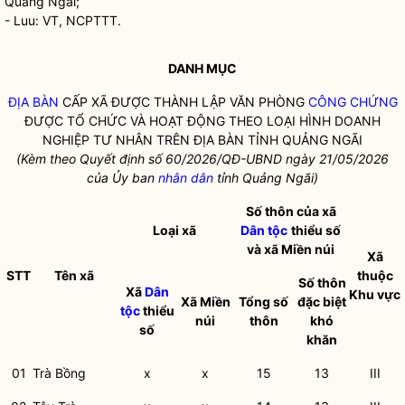
Quảng Ngãi;
- Luu: VT, NCPTTT.
DANH MỤC
ĐỊA BÀN
CẤP XÃ ĐƯỢC THÀNH LẬP VĂN PHÒNG
CÔNG CHỨNG
ĐƯỢC TỔ CHỨC VÀ HOẠT ĐỘNG THEO LOẠI HÌNH DOANH
NGHIỆP TƯ NHÂN TRÊN
ĐỊA BÀN
TỈNH QUẢNG NGÃI
(Kèm theo Quyết định số 60/2026/QĐ-UBND ngày 21/05/2026
của Ủy ban
nhân dân
tỉnh Quảng Ngãi)
Số thôn của xã
Loại xã
Dân tộc
thiểu số
và xã Miền núi
Xã
STT
Tên xã
thuộc
Số thôn
Xã
Dân
Khu vực
Xã Miền
Tổng số
đặc biệt
tộc
thiểu
núi
thôn
khó
số
khăn
01
Trà Bồng
x
x
15
13
III