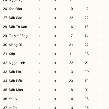
26
Kon Đào
x
x
19
12
III
27
Đăk Sao
x
x
22
22
III
28
Đăk Tờ Kan
x
x
16
13
III
29
Tu Mơ Rông
x
x
17
14
III
30
Măng Ri
x
x
31
27
III
31
Xốp
x
x
11
08
III
32
Ngọc Linh
x
x
22
21
III
33
Đăk Plô
x
x
13
09
III
34
Đăk Pék
x
x
20
10
III
35
Đăk Môn
x
x
18
01
III
36
Ya Ly
x
x
14
05
III
37
Ia Tơi
x
x
10
05
III