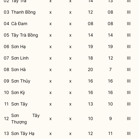
02
Tây Trà
x
x
14
13
III
03
Thanh Bồng
x
x
12
08
III
04
Cà Đam
x
x
08
08
III
05
Tây Trà Bồng
x
x
14
14
III
06
Sơn Hạ
x
x
19
19
III
07
Sơn Linh
x
x
18
12
III
08
Sơn Hà
x
x
20
7
III
09
Sơn Thủy
x
x
16
16
III
10
Sơn Kỳ
x
x
16
16
III
11
Sơn Tây
x
x
13
10
III
Sơn Tây
12
x
x
10
9
III
Thượng
13
Sơn Tây Hạ
x
x
12
11
III