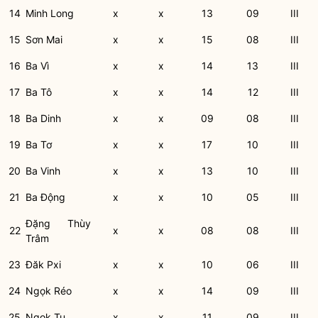
14
Minh Long
x
x
13
09
III
15
Sơn Mai
x
x
15
08
III
16
Ba Vì
x
x
14
13
III
17
Ba Tô
x
x
14
12
III
18
Ba Dinh
x
x
09
08
III
19
Ba Tơ
x
x
17
10
III
20
Ba Vinh
x
x
13
10
III
21
Ba Động
x
x
10
05
III
Đặng Thùy
22
x
x
08
08
III
Trâm
23
Đăk Pxi
x
x
10
06
III
24
Ngọk Réo
x
x
14
09
III
25
Ngọk Tụ
x
x
11
09
III