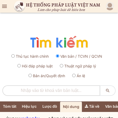

Thủ tục hành chính
Văn bản / TCVN / QCVN
Hỏi đáp pháp luật
Thuật ngữ pháp lý
Bản án/Quyết định
Án lệ

Tóm tắt
Hiệu lực
Lược đồ
Tải về
Văn bả
Nội dung